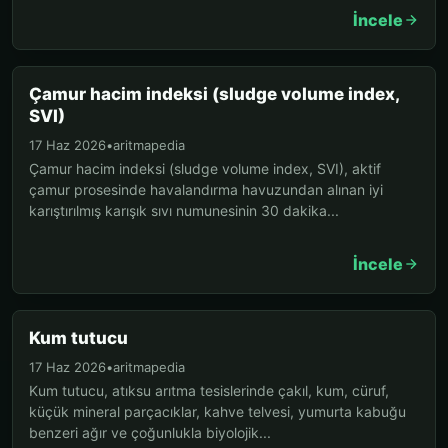
İncele
Çamur hacim indeksi (sludge volume index,
SVI)
17 Haz 2026
•
aritmapedia
Çamur hacim indeksi (sludge volume index, SVI), aktif
çamur prosesinde havalandırma havuzundan alınan iyi
karıştırılmış karışık sıvı numunesinin 30 dakika...
İncele
Kum tutucu
17 Haz 2026
•
aritmapedia
Kum tutucu, atıksu arıtma tesislerinde çakıl, kum, cüruf,
küçük mineral parçacıklar, kahve telvesi, yumurta kabuğu
benzeri ağır ve çoğunlukla biyolojik...