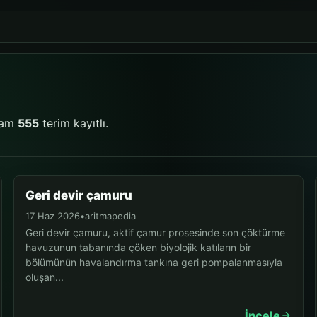
plam
555
terim kayıtlı.
Geri devir çamuru
17 Haz 2026
•
aritmapedia
Geri devir çamuru, aktif çamur prosesinde son çöktürme
havuzunun tabanında çöken biyolojik katıların bir
bölümünün havalandırma tankına geri pompalanmasıyla
oluşan...
İncele