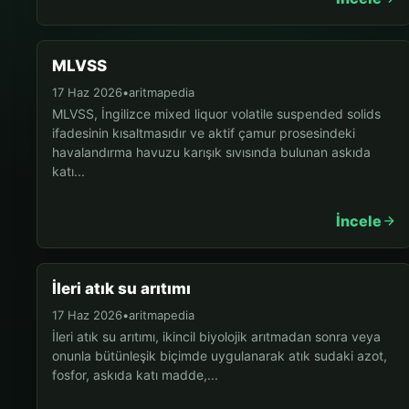
MLVSS
17 Haz 2026
•
aritmapedia
MLVSS, İngilizce mixed liquor volatile suspended solids
ifadesinin kısaltmasıdır ve aktif çamur prosesindeki
havalandırma havuzu karışık sıvısında bulunan askıda
katı...
İncele
İleri atık su arıtımı
17 Haz 2026
•
aritmapedia
İleri atık su arıtımı, ikincil biyolojik arıtmadan sonra veya
onunla bütünleşik biçimde uygulanarak atık sudaki azot,
fosfor, askıda katı madde,...