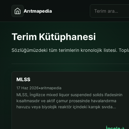
Arıtmapedia
Terim Kütüphanesi
Sözlüğümüzdeki tüm terimlerin kronolojik listesi. To
MLSS
17 Haz 2026
•
aritmapedia
MLSS, İngilizce mixed liquor suspended solids ifadesinin
kısaltmasıdır ve aktif çamur prosesinde havalandırma
havuzu veya biyolojik reaktör içindeki karışık sıvıda...
İncele