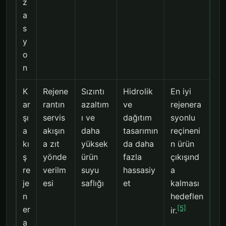
z
a
s
y
o
n
K
Rejene
Sızıntı
Hidrolik
En iyi
ar
rantın
azaltım
ve
rejenera
şı
servis
ı ve
dağıtım
syonlu
a
akışın
daha
tasarımın
reçineni
kı
a zıt
yüksek
da daha
n ürün
ş
yönde
ürün
fazla
çıkışınd
re
verilm
suyu
hassasiy
a
je
esi
saflığı
et
kalması
n
hedeflen
[5]
er
ir.
a