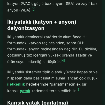
katyon (WAC), güçlü baz anyon (SBA) ve zayıf baz
[5]
anyon (WBA).
İki yataklı (katyon + anyon)
deiyonizasyon
İki yataklı demineralizatörlerde akım önce H⁺
formundaki katyon reçinesinden, sonra OH⁻
formundaki anyon reçinesinden geçirilir. Bu dizilim,
çözünmüş tuz içeriğini yüksek oranda azaltır ve
[4]
ürün suyu iletkenliğini düşürür.
İki yataklı sistemler tipik olarak yüksek kapasite ve
nispeten daha basit işletim sunar; ancak çok düşük
iletkenlik
hedeflerinde “parlatma” için ek bir
[5]
karışık
yatak
kademesi tercih edilebilir.
Karışık yatak (parlatma)