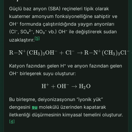
Güçlü baz anyon (SBA) reçineleri tipik olarak
kuaterner amonyum fonksiyonelliğine sahiptir ve
OH⁻ formunda çalıştırıldığında yaygın anyonları
(Cl⁻, SO₄²⁻, NO₃⁻ vb.) OH⁻ ile değiştirerek sudan
[5]
uzaklaştırır.
+
−
−
+
−
R
−
N
(
C
H
)
O
H
+
C
l
→
R
−
N
(
C
H
)
C
l
3
3
3
3
Katyon fazından gelen H⁺ ve anyon fazından gelen
OH⁻ birleşerek suyu oluşturur:
+
−
H
+
O
H
→
H
O
2
Bu birleşme, deiyonizasyonun “iyonik yük”
dengesini
su
molekülü üzerinden kapatarak
iletkenliği düşürmesinin kimyasal temelini oluşturur.
[4]