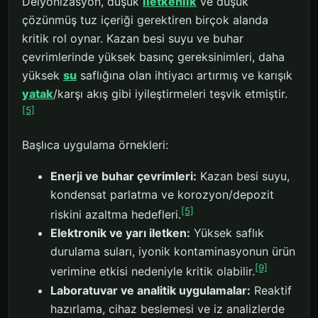
Deiyonizasyon, düşük
iletkenlik
ve düşük
çözünmüş tuz içeriği gerektiren birçok alanda
kritik rol oynar. Kazan besi suyu ve buhar
çevrimlerinde yüksek basınç gereksinimleri, daha
yüksek
su
saflığına olan ihtiyacı artırmış ve karışık
yatak
/karşı akış gibi iyileştirmeleri teşvik etmiştir.
[5]
Başlıca uygulama örnekleri:
Enerji ve buhar çevrimleri:
Kazan besi suyu,
kondensat parlatma ve korozyon/depozit
[5]
riskini azaltma hedefleri.
Elektronik ve yarı iletken:
Yüksek saflık
durulama suları, iyonik kontaminasyonun ürün
[9]
verimine etkisi nedeniyle kritik olabilir.
Laboratuvar ve analitik uygulamalar:
Reaktif
hazırlama, cihaz beslemesi ve iz analizlerde