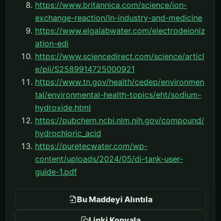
https://www.britannica.com/science/ion-
exchange-reaction/In-industry-and-medicine
https://www.elgalabwater.com/electrodeioniz
ation-edi
https://www.sciencedirect.com/science/articl
e/pii/S2589914725000921
https://www.tn.gov/health/cedep/environmen
tal/environmental-health-topics/eht/sodium-
hydroxide.html
https://pubchem.ncbi.nlm.nih.gov/compound/
hydrochloric_acid
https://puretecwater.com/wp-
content/uploads/2024/05/di-tank-user-
guide-1.pdf
Bu Maddeyi Alıntıla
Linki Kopyala