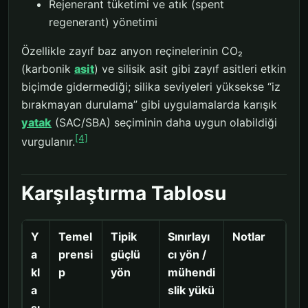
Rejenerant tüketimi ve atık (spent
regenerant) yönetimi
Özellikle zayıf baz anyon reçinelerinin CO₂
(karbonik
asit
) ve silisik asit gibi zayıf asitleri etkin
biçimde gidermediği; silika seviyeleri yüksekse “iz
bırakmayan durulama” gibi uygulamalarda karışık
yatak
(SAC/SBA) seçiminin daha uygun olabildiği
[4]
vurgulanır.
Karşılaştırma Tablosu
Y
Temel
Tipik
Sınırlayı
Notlar
a
prensi
güçlü
cı yön /
kl
p
yön
mühendi
a
slik yükü
şı