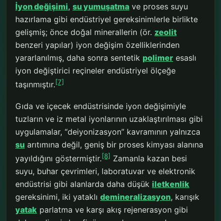
İyon değişimi
,
su yumuşatma
ve proses suyu
hazırlama gibi endüstriyel gereksinimlerle birlikte
gelişmiş; önce doğal minerallerin (ör.
zeolit
benzeri yapılar) iyon değişim özelliklerinden
yararlanılmış, daha sonra sentetik
polimer
esaslı
iyon değiştirici reçineler endüstriyel ölçeğe
[7]
taşınmıştır.
Gıda ve içecek endüstrisinde iyon değişimiyle
tuzların ve iz metal iyonlarının uzaklaştırılması gibi
uygulamalar, “deiyonizasyon” kavramının yalnızca
su
arıtımına değil, geniş bir proses kimyası alanına
[8]
yayıldığını göstermiştir.
Zamanla kazan besi
suyu, buhar çevrimleri, laboratuvar ve elektronik
endüstrisi gibi alanlarda daha düşük
iletkenlik
gereksinimi, iki yataklı
demineralizasyon
, karışık
yatak
parlatma ve karşı akış rejenerasyon gibi