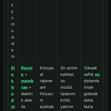
s
y
o
nl
u
si
st
e
m
El
Reçin
Kimyas
Ön arıtım
Yüksek
e
e
+
al
kalitesi
saflık
su
k
memb
rejener
ve
sistemle
tr
ran
+
ant
modül
rinde
o
elektri
ihtiyacı
tasarımı
giderek
d
k alan
nı
kritik;
daha
ei
ile
azaltab
yatırım
fazla