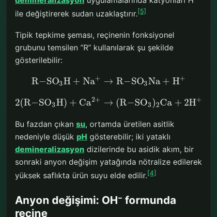
[5]
ile değiştirerek sudan uzaklaştırır.
Tipik tepkime şeması, reçinenin fonksiyonel
grubunu temsilen “R” kullanılarak şu şekilde
gösterilebilir:
+
+
R
−
S
O
H
+
N
a
→
R
−
S
O
N
a
+
H
3
3
2
+
+
2
(
R
−
S
O
H
)
+
C
a
→
(
R
−
S
O
)
C
a
+
2
H
3
3
2
Bu fazdan çıkan
su
, ortamda üretilen asitlik
nedeniyle düşük
pH
gösterebilir; iki yataklı
demineralizasyon
dizilerinde bu asidik akım, bir
sonraki anyon değişim yatağında nötralize edilerek
[4]
yüksek saflıkta ürün suyu elde edilir.
Anyon değişimi: OH⁻ formunda
reçine