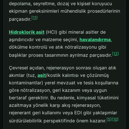
depolama, seyreltme, dozaj ve kişisel koruyucu
ekipman gereksinimleri mühendislik prosedürlerinin
[11]
parçasıdır.
Hidroklorik asit
(HCl) gibi mineral asitler de
aşındırıcıdır ve malzeme seçimi,
havalandırma
,
dökülme kontrolü ve atık nötralizasyonu gibi
[12]
başlıklar proses tasarımının ayrılmaz parçasıdır.
Çevresel açıdan, rejenerasyon sonrası oluşan atık
akımlar (tuz,
asit
/kostik kalıntısı ve çözünmüş
kontaminantlar) yerel mevzuat ve tesis koşullarına
göre nötralizasyon, geri kazanım veya uygun
bertaraf gerektirir. Bu nedenle, kimyasal tüketimini
azaltmaya yönelik karşı akış rejenerasyon,
rejenerant geri kullanımı veya EDI gibi yaklaşımlar
[5]
[10]
sürdürülebilirlik perspektifinde önem kazanır.