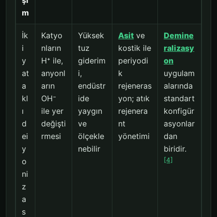
m
İk
Katyo
Yüksek
Asit
ve
Demine
i
nların
tuz
kostik ile
ralizasy
y
H⁺ ile,
giderim
periyodi
on
at
anyonl
i,
k
uygulam
a
arın
endüstr
rejeneras
alarında
kl
OH⁻
ide
yon; atık
standart
ı
ile yer
yaygın
rejenera
konfigür
d
değişti
ve
nt
asyonlar
ei
rmesi
ölçekle
yönetimi
dan
y
nebilir
biridir.
[4]
o
ni
z
a
s