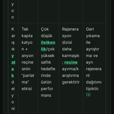
y
o
n
K
Tek
Çok
Rejenera
Geri
ar
kapta
düşük
syon
yıkama
ış
katyo
iletken
dizisi
ile
ık
n +
lik
/çok
daha
ayrıştır
y
anyon
yüksek
karmaşık
ma ve
at
reçine
saflık
;
reçine
ayrı
a
sinin
hedefle
ayırma/k
rejenera
k
“parlat
rinde
arıştırma
nt
d
ma”
üstün
gerektirir
dağıtımı
ei
etkisi
perfor
tipiktir.
[5]
y
mans
o
ni