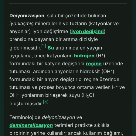
Deiyonizasyon
, sulu bir çözeltide bulunan
iyonlaşmış
minerallerin ve tuzların (katyonlar ve
anyonlar) iyon değiştirme (
iyon değişimi
)
prensibine dayanan bir arıtma dizisiyle
[1]
giderilmesidir.
Su
arıtımında en yaygın
uygulama, önce katyonların
hidrojen
(H⁺)
formundaki bir katyon değiştirici
reçine
üzerinde
tutulması, ardından anyonların hidroksit (OH⁻)
formundaki bir anyon değiştirici reçine üzerinde
tutulması ve proses boyunca ortama verilen H⁺ ve
OH⁻ iyonlarının birleşerek suyu (H₂O)
[4]
oluşturmasıdır.
Terminolojide
deiyonizasyon
ve
demineralizasyon
terimleri pratikte sıklıkla
birbirinin yerine kullanılır; ancak kullanım bağlamı,