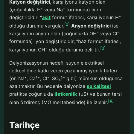
Katyon değiştirici
, karşı iyonu katyon olan
(çoğunlukla H⁺ veya Na⁺ formunda) iyon
değiştiricidir; “
asit
formu” ifadesi, karşı iyonun H⁺
[2]
olduğu durumu vurgular.
Anyon değiştirici
ise
karşı iyonu anyon olan (çoğunlukla OH⁻ veya Cl⁻
formunda) iyon değiştiricidir; “baz formu” ifadesi,
[3]
karşı iyonun OH⁻ olduğu durumu belirtir.
Deiyonizasyonun hedefi, suyun elektriksel
iletkenliğine katkı veren çözünmüş iyonik türleri
(ör. Na⁺, Ca²⁺, Cl⁻, SO₄²⁻ gibi) mümkün olduğunca
azaltmaktır. Bu nedenle deiyonize
su kalitesi
pratikte çoğunlukla
iletkenlik
(µS) ve bunun tersi
[4]
olan özdirenç (MΩ mertebesinde) ile izlenir.
Tarihçe