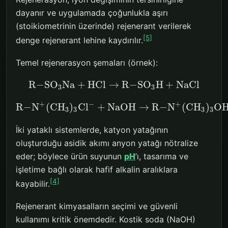
dayanır ve uygulamada çoğunlukla aşırı
(stoikiometrinin üzerinde) rejenerant verilerek
[5]
denge rejenerant lehine kaydırılır.
Temel rejenerasyon şemaları (örnek):
R
−
S
O
N
a
+
H
C
l
→
R
−
S
O
H
+
N
a
C
l
3
3
+
−
+
R
−
N
(
C
H
)
C
l
+
N
a
O
H
→
R
−
N
(
C
H
)
O
3
3
3
3
İki yataklı sistemlerde, katyon yatağının
oluşturduğu asidik akımı anyon yatağı nötralize
eder; böylece ürün suyunun
pH
’ı, tasarıma ve
işletime bağlı olarak hafif alkalin aralıklara
[4]
kayabilir.
Rejenerant kimyasalların seçimi ve güvenli
kullanımı kritik önemdedir. Kostik soda (NaOH)