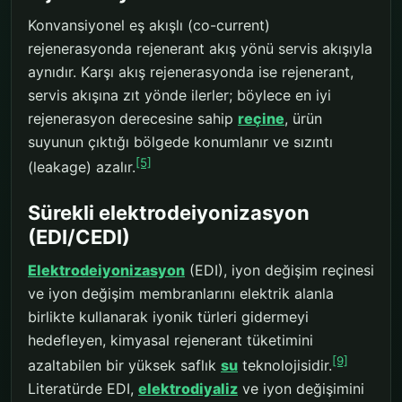
Konvansiyonel eş akışlı (co-current)
rejenerasyonda rejenerant akış yönü servis akışıyla
aynıdır. Karşı akış rejenerasyonda ise rejenerant,
servis akışına zıt yönde ilerler; böylece en iyi
rejenerasyon derecesine sahip
reçine
, ürün
suyunun çıktığı bölgede konumlanır ve sızıntı
[5]
(leakage) azalır.
Sürekli elektrodeiyonizasyon
(EDI/CEDI)
Elektrodeiyonizasyon
(EDI), iyon değişim reçinesi
ve iyon değişim membranlarını elektrik alanla
birlikte kullanarak iyonik türleri gidermeyi
hedefleyen, kimyasal rejenerant tüketimini
[9]
azaltabilen bir yüksek saflık
su
teknolojisidir.
Literatürde EDI,
elektrodiyaliz
ve iyon değişimini