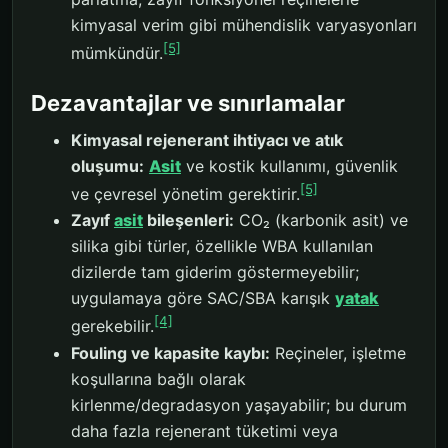
kimyasal verim gibi mühendislik varyasyonları
[5]
mümkündür.
Dezavantajlar ve sınırlamalar
Kimyasal rejenerant ihtiyacı ve atık
oluşumu:
Asit
ve kostik kullanımı, güvenlik
[5]
ve çevresel yönetim gerektirir.
Zayıf
asit
bileşenleri:
CO₂ (karbonik asit) ve
silika gibi türler, özellikle WBA kullanılan
dizilerde tam giderim göstermeyebilir;
uygulamaya göre SAC/SBA karışık
yatak
[4]
gerekebilir.
Fouling ve kapasite kaybı:
Reçineler, işletme
koşullarına bağlı olarak
kirlenme/degradasyon yaşayabilir; bu durum
daha fazla rejenerant tüketimi veya