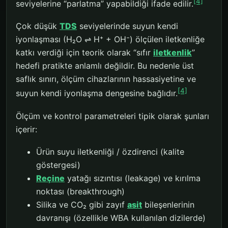
[4]
seviyelerine “parlatma” yapabildiği ifade edilir.
Çok düşük
TDS
seviyelerinde suyun kendi
iyonlaşması (H₂O ⇌ H⁺ + OH⁻) ölçülen iletkenliğe
katkı verdiği için teorik olarak “sıfır
iletkenlik
”
hedefi pratikte anlamlı değildir. Bu nedenle üst
saflık sınırı, ölçüm cihazlarının hassasiyetine ve
[4]
suyun kendi iyonlaşma dengesine bağlıdır.
Ölçüm ve kontrol parametreleri tipik olarak şunları
içerir:
Ürün suyu iletkenliği / özdirenci (kalite
göstergesi)
Reçine
yatağı sızıntısı (leakage) ve kırılma
noktası (breakthrough)
Silika ve CO₂ gibi zayıf
asit
bileşenlerinin
davranışı (özellikle WBA kullanılan dizilerde)