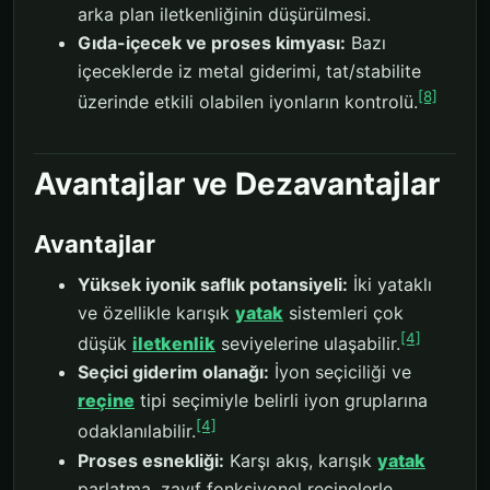
arka plan iletkenliğinin düşürülmesi.
Gıda-içecek ve proses kimyası:
Bazı
içeceklerde iz metal giderimi, tat/stabilite
[8]
üzerinde etkili olabilen iyonların kontrolü.
Avantajlar ve Dezavantajlar
Avantajlar
Yüksek iyonik saflık potansiyeli:
İki yataklı
ve özellikle karışık
yatak
sistemleri çok
[4]
düşük
iletkenlik
seviyelerine ulaşabilir.
Seçici giderim olanağı:
İyon seçiciliği ve
reçine
tipi seçimiyle belirli iyon gruplarına
[4]
odaklanılabilir.
Proses esnekliği:
Karşı akış, karışık
yatak
parlatma, zayıf fonksiyonel reçinelerle