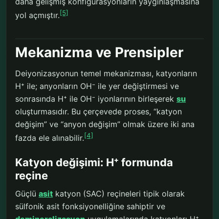
daha gelişmiş konfigürasyonların yaygınlaşmasına
[5]
yol açmıştır.
Mekanizma ve Prensipler
Deiyonizasyonun temel mekanizması, katyonların
H⁺ ile; anyonların OH⁻ ile yer değiştirmesi ve
sonrasında H⁺ ile OH⁻ iyonlarının birleşerek
su
oluşturmasıdır. Bu çerçevede proses, “katyon
değişim” ve “anyon değişim” olmak üzere iki ana
[4]
fazda ele alınabilir.
Katyon değişimi: H⁺ formunda
reçine
Güçlü
asit
katyon (SAC) reçineleri tipik olarak
sülfonik asit fonksiyonelliğine sahiptir ve
demineralizasyon
uygulamalarında katyonları H⁺