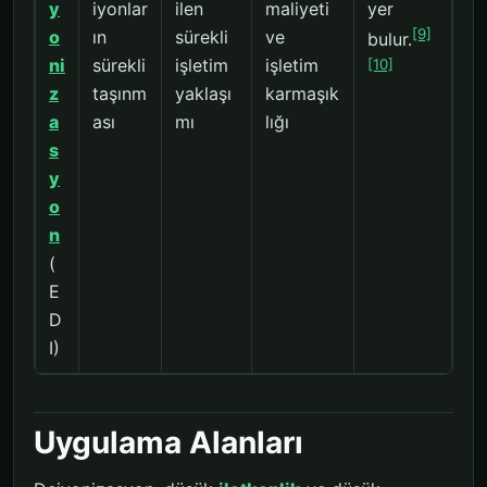
y
iyonlar
ilen
maliyeti
yer
[9]
o
ın
sürekli
ve
bulur.
ni
sürekli
işletim
işletim
[10]
z
taşınm
yaklaşı
karmaşık
a
ası
mı
lığı
s
y
o
n
(
E
D
I)
Uygulama Alanları