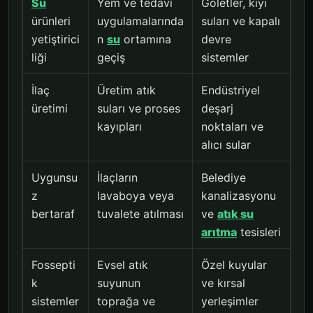
Su
Yem ve tedavi
Göletler, kıyı
ürünleri
uygulamalarında
suları ve kapalı
yetiştirici
n
su
ortamına
devre
liği
geçiş
sistemler
İlaç
Üretim atık
Endüstriyel
üretimi
suları ve proses
deşarj
kayıpları
noktaları ve
alıcı sular
Uygunsu
İlaçların
Belediye
z
lavaboya veya
kanalizasyonu
bertaraf
tuvalete atılması
ve
atık su
arıtma
tesisleri
Fossepti
Evsel atık
Özel kuyular
k
suyunun
ve kırsal
sistemler
toprağa ve
yerleşimler