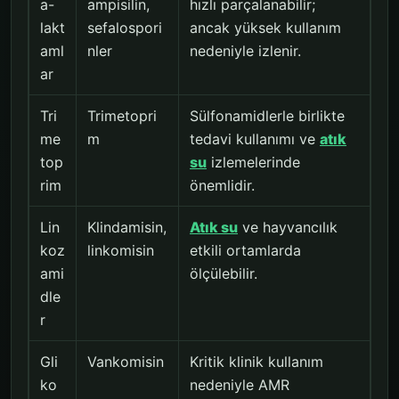
a-
ampisilin,
hızlı parçalanabilir;
lakt
sefalospori
ancak yüksek kullanım
aml
nler
nedeniyle izlenir.
ar
Tri
Trimetopri
Sülfonamidlerle birlikte
me
m
tedavi kullanımı ve
atık
top
su
izlemelerinde
rim
önemlidir.
Lin
Klindamisin,
Atık su
ve hayvancılık
koz
linkomisin
etkili ortamlarda
ami
ölçülebilir.
dle
r
Gli
Vankomisin
Kritik klinik kullanım
ko
nedeniyle AMR