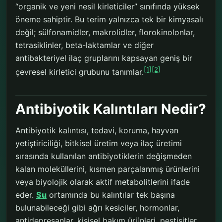
“organik ve yeni nesil kirleticiler” sınıfında yüksek
öneme sahiptir. Bu terim yalnızca tek bir kimyasalı
değil; sülfonamidler, makrolidler, florokinolonlar,
tetrasiklinler, beta-laktamlar ve diğer
antibakteriyel ilaç gruplarını kapsayan geniş bir
[1]
[2]
çevresel kirletici grubunu tanımlar.
Antibiyotik Kalıntıları Nedir?
Antibiyotik kalıntısı, tedavi, koruma, hayvan
yetiştiriciliği, bitkisel üretim veya ilaç üretimi
sırasında kullanılan antibiyotiklerin değişmeden
kalan moleküllerini, kısmen parçalanmış ürünlerini
veya biyolojik olarak aktif metabolitlerini ifade
eder.
Su
ortamında bu kalıntılar tek başına
bulunabileceği gibi ağrı kesiciler, hormonlar,
antidepresanlar, kişisel bakım ürünleri, pestisitler,