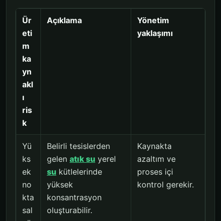
Ür
Açıklama
Yönetim
eti
yaklaşımı
m
ka
yn
akl
ı
ris
k
Yü
Belirli tesislerden
Kaynakta
ks
gelen
atık su
yerel
azaltım ve
ek
su
kütlelerinde
proses içi
no
yüksek
kontrol gerekir.
kta
konsantrasyon
sal
oluşturabilir.