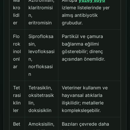
kro
klaritromisi
izleme listelerinde yer
lidl
n,
almış antibiyotik
er
eritromisin
grubudur.
Flo
Siprofloksa
Partikül ve çamura
rok
sin,
bağlanma eğilimi
inol
levofloksasi
gösterebilir; direnç
onl
n,
açısından önemlidir.
ar
norfloksasi
n
Tet
Tetrasiklin,
Veteriner kullanım ve
rasi
oksitetrasik
hayvansal atıklarla
klin
lin,
ilişkilidir; metallerle
ler
doksisiklin
kompleksleşebilir.
Bet
Amoksisilin,
Bazıları çevrede daha