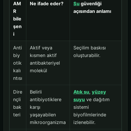
AM
Ne ifade eder?
Su
güvenliği
R
açısından anlamı
bile
şen
i
Anti
Aktif veya
Seçilim baskısı
biy
kısmen aktif
oluşturabilir.
otik
antibakteriyel
kalı
molekül
ntısı
Dire
Belirli
Atık su
,
yüzey
nçli
antibiyotiklere
suyu
ve dağıtım
bak
karşı
sistemi
teri
yaşayabilen
biyofilmlerinde
mikroorganizma
izlenebilir.