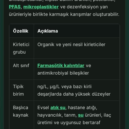
PFAS
,
mikroplastikler
ve dezenfeksiyon yan
ürünleriyle birlikte karmaşık karışımlar oluşturabilir.
Özellik
Açıklama
Kirletici
Organik ve yeni nesil kirleticiler
grubu
Alt sınıf
Farmasötik kalıntılar
ve
antimikrobiyal bileşikler
Tipik
ng/L, µg/L veya bazı kirli
birim
deşarjlarda daha yüksek düzeyler
Başlıca
Evsel
atık su
, hastane atığı,
kaynak
hayvancılık, tarım,
su
ürünleri, ilaç
üretimi ve uygunsuz bertaraf