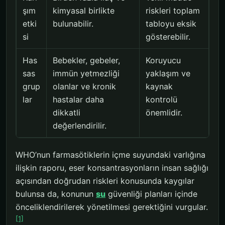
şım
kimyasal birlikte
riskleri toplam
etki
bulunabilir.
tabloyu eksik
si
gösterebilir.
Has
Bebekler, gebeler,
Koruyucu
sas
immün yetmezliği
yaklaşım ve
grup
olanlar ve kronik
kaynak
lar
hastalar daha
kontrolü
dikkatli
önemlidir.
değerlendirilir.
WHO’nun farmasötiklerin içme suyundaki varlığına
ilişkin raporu, eser konsantrasyonların insan sağlığı
açısından doğrudan riskleri konusunda kaygılar
bulunsa da, konunun
su
güvenliği planları içinde
önceliklendirilerek yönetilmesi gerektiğini vurgular.
[1]