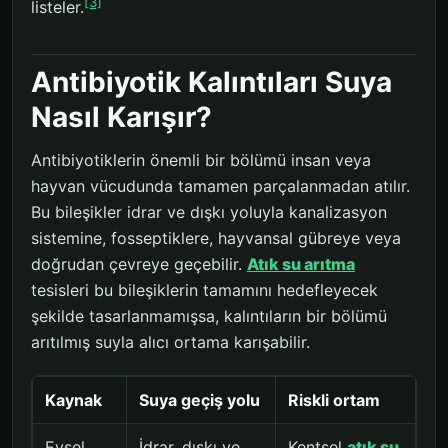
[3]
listeler.
Antibiyotik Kalıntıları Suya
Nasıl Karışır?
Antibiyotiklerin önemli bir bölümü insan veya
hayvan vücudunda tamamen parçalanmadan atılır.
Bu bileşikler idrar ve dışkı yoluyla kanalizasyon
sistemine, fosseptiklere, hayvansal gübreye veya
doğrudan çevreye geçebilir.
Atık su arıtma
tesisleri bu bileşiklerin tamamını hedefleyecek
şekilde tasarlanmamışsa, kalıntıların bir bölümü
arıtılmış suyla alıcı ortama karışabilir.
Kaynak
Suya geçiş yolu
Riskli ortam
Evsel
İdrar, dışkı ve
Kentsel
atık su