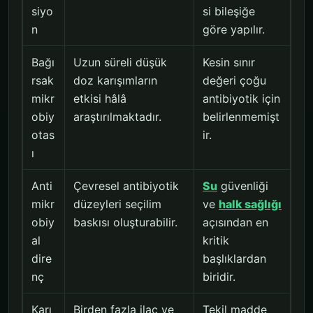
siyo
si bileşiğe
n
göre yapılır.
Bağı
Uzun süreli düşük
Kesin sınır
rsak
doz karışımların
değeri çoğu
mikr
etkisi hâlâ
antibiyotik için
obiy
araştırılmaktadır.
belirlenmemişt
otas
ir.
ı
Anti
Çevresel antibiyotik
Su
güvenliği
mikr
düzeyleri seçilim
ve
halk sağlığı
obiy
baskısı oluşturabilir.
açısından en
al
kritik
dire
başlıklardan
nç
biridir.
Karı
Birden fazla ilaç ve
Tekil madde