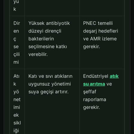
yü
k
Dir
Yüksek antibiyotik
PNEC temelli
en
düzeyi dirençli
deşarj hedefleri
ç
bakterilerin
ve AMR izleme
se
seçilmesine katkı
gerekir.
çili
verebilir.
mi
Atı
Katı ve sıvı atıkların
Endüstriyel
atık
k
uygunsuz yönetimi
su arıtma
ve
yö
suya geçişi artırır.
şeffaf
net
raporlama
imi
gerekir.
ek
sikl
iği