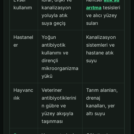
kullanım
kanalizasyon
arıtma
tesisleri
yoluyla atık
ve alıcı yüzey
suya geçiş
suları
Hastanel
Yoğun
Kanalizasyon
er
antibiyotik
sistemleri ve
kullanımı ve
hastane atık
dirençli
suyu
mikroorganizma
yükü
Hayvanc
Veteriner
Tarım alanları,
ılık
antibiyotiklerini
drenaj
n gübre ve
kanalları, yer
yüzey akışıyla
altı suyu
taşınması