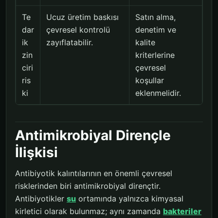
Te
Ucuz üretim baskısı
Satın alma,
dar
çevresel kontrolü
denetim ve
ik
zayıflatabilir.
kalite
zin
kriterlerine
ciri
çevresel
ris
koşullar
ki
eklenmelidir.
Antimikrobiyal Dirençle
İlişkisi
Antibiyotik kalıntılarının en önemli çevresel
risklerinden biri antimikrobiyal dirençtir.
Antibiyotikler
su
ortamında yalnızca kimyasal
kirletici olarak bulunmaz; aynı zamanda
bakteriler