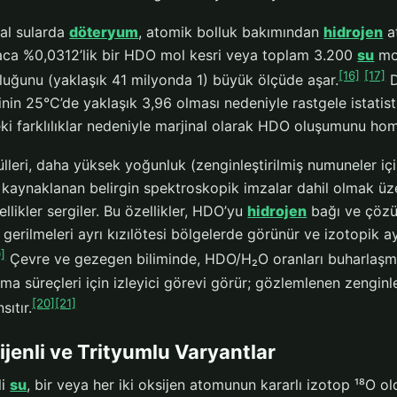
al sularda
döteryum
, atomik bolluk bakımından
hidrojen
at
ca %0,0312’lik bir HDO mol kesri veya toplam 3.200
su
mol
[16]
[17]
luğunu (yaklaşık 41 milyonda 1) büyük ölçüde aşar.
D
nin 25°C’de yaklaşık 3,96 olması nedeniyle rastgele istatisti
eki farklılıklar nedeniyle marjinal olarak HDO oluşumunu ho
leri, daha yüksek yoğunluk (zenginleştirilmiş numuneler içi
n kaynaklanan belirgin spektroskopik imzalar dahil olmak üze
llikler sergiler. Bu özellikler, HDO’yu
hidrojen
bağı ve çözün
erilmeleri ayrı kızılötesi bölgelerde görünür ve izotopik ayı
9]
Çevre ve gezegen biliminde, HDO/H₂O oranları buharlaşma
ma süreçleri için izleyici görevi görür; gözlemlenen zengin
[20]
[21]
sıtır.
ijenli ve Trityumlu Varyantlar
li
su
, bir veya her iki oksijen atomunun kararlı izotop ¹⁸O o