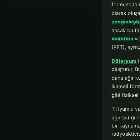
formundadır 
olarak oluşa
zenginleşti
ancak bu fa
damıtma
ve
(PET), ayrıc
Döteryum
i
oluşturur. B
daha ağır kü
ikameli for
gibi fiziksel
Trityumlu v
ağır su) gibi
bir kaynama
radyoaktivit