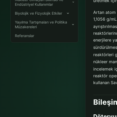
üretmek için
Endüstriyel Kullanımlar
Artan atom 
Biyolojik ve Fizyolojik Etkiler
1,1056 g/mL 
Yayılma Tartışmaları ve Politika
ayrıştırılmas
Müzakereleri
reaktörlerin
Referanslar
enerjilere 
sürdürülmesi
reaktörleri 
nükleer man
incelemek iç
reaktör ope
kullanan Sav
Bileşi
Döteryu