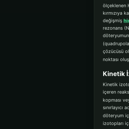
ölçeklenen 
kırmızıya ka
değişmiş
hi
rezonans (NM
döteryumun 
(quadrupolar
çözücüsü ol
noktası oluş
Kinetik 
Kinetik izot
içeren reaks
kopması veya
sınırlayıcı 
döteryum içi
izotopları i