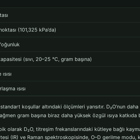
tası
oktası (101,325 kPa’da)
Yoğunluk
kapasitesi (sıvı, 20–25 °C, gram başına)
 ısısı
rlaşma ısısı
standart koşullar altındaki ölçümleri yansıtır. D₂O’nun daha
rağmen gram başına biraz daha yüksek özgül ısıya katkıda b
k olarak D₂O, titreşim frekanslarındaki kütleye bağlı kayma
ılötesi (IR) ve Raman spektroskopisinde, O–D gerilme modu, k