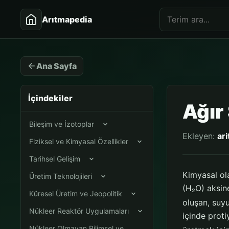
Arıtmapedia
Ana Sayfa
İçindekiler
Ağır
Bileşim ve İzotoplar
Ekleyen:
ar
Fiziksel ve Kimyasal Özellikler
Tarihsel Gelişim
Kimyasal o
Üretim Teknolojileri
(H₂O) aksine
Küresel Üretim ve Jeopolitik
oluşan, suy
Nükleer Reaktör Uygulamaları
içinde proti
Nükleer Olmayan Bilimsel ve