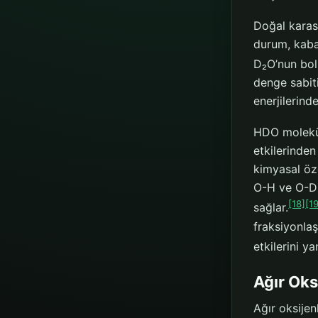
Doğal karas
durum, kaba
D₂O’nun bol
denge sabiti
enerjilerind
HDO molekül
etkilerinde
kimyasal öze
O-H ve O-D g
[18]
[1
sağlar.
fraksiyonlaş
etkilerini yan
Ağır Oks
Ağır oksijen