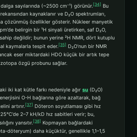
[34]
dalga sayılarında (~2500 cm⁻¹) görünür.
Bu
m frekansından kaynaklanır ve D₂O spektrumları,
ha çözünmüş özellikler gösterir. Nükleer manyetik
m’de belirgin bir ¹H sinyali üretirken, saf D₂O,
sahip değildir; bunun yerine ²H NMR, dört kutuplu
[35]
al kaymalarla tespit eder.
D₂O’nun bir NMR
 ancak eser miktardaki HDO küçük bir artık tepe
 izotopa özgü probunu sağlar.
ki iki kat kütle farkı nedeniyle ağır
su
(D₂O)
 enerjisini O-H bağlarına göre azaltarak, bağ
[37]
ini artırır.
Döteron soyutlaması gibi hız
k 25°C’de 2–7 kH/kD hız sabitleri verir; bu,
[38]
ığını yansıtır.
Kopmayan bağlardaki
beta-döteryum) daha küçüktür, genellikle 1,1–1,5