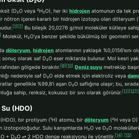
ksit (D₂O veya ²H₂O), her iki
hidrojen
atomunun da tek prot
ir nötron içeren kararlı bir hidrojen izotopu olan döteryum
[1]
[7]
mudur.
Bu bileşik 20,0276 g/mol moleküler kütleye sahi
]
Molekül, H₂O’ya benzer şekilde bükülmüş bir geometri sergi
rda
döteryum
,
hidrojen
atomlarının yaklaşık %0,0156’sını 
r; sonuç olarak saf D₂O eser miktarda bulunur. Mol kesri ya
[9]
[10]
afından gölgede bırakılır.
Deniz suyu
metreküp başın
nlığı nedeniyle saf D₂O elde etmek için elektroliz veya
dam
ratlar genellikle %99,8’i aşan D₂O saflığına ulaşır; bu, sırad
[11]
[12]
[
luğa sahip, renksiz, kokusuz bir sıvı olarak görünür.
r Su (HDO)
(HDO), bir protiyum (¹H) atomu, bir
döteryum
(²H veya D) 
n izotopoloğudur. Sulu karışımlarda H₂O ve D₂O molekülleri 
[14]
[15]
₂O + D₂O ⇌ 2 HDO denge reaksiyonu ile yönetilir.