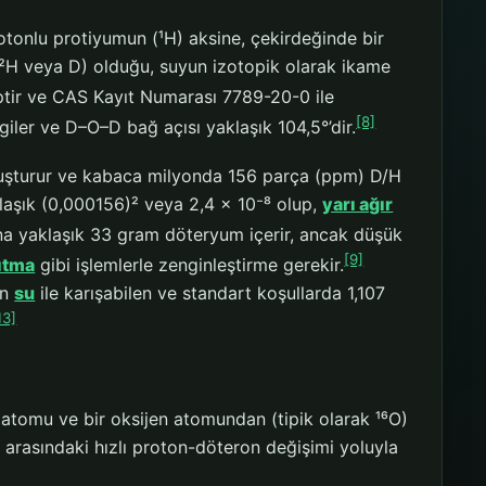
onlu protiyumun (¹H) aksine, çekirdeğinde bir
 (²H veya D) olduğu, suyun izotopik olarak ikame
ptir ve CAS Kayıt Numarası 7789-20-0 ile
[8]
ler ve D–O–D bağ açısı yaklaşık 104,5°’dir.
oluşturur ve kabaca milyonda 156 parça (ppm) D/H
klaşık (0,000156)² veya 2,4 × 10⁻⁸ olup,
yarı ağır
a yaklaşık 33 gram döteryum içerir, ancak düşük
[9]
ıtma
gibi işlemlerle zenginleştirme gerekir.
an
su
ile karışabilen ve standart koşullarda 1,107
13]
atomu ve bir oksijen atomundan (tipik olarak ¹⁶O)
arasındaki hızlı proton-döteron değişimi yoluyla