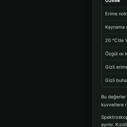
Özellik
Erime nok
Kaynama n
20 °C’de 
Özgül ısı 
Gizli erime
Gizli buha
Bu değerler 
kuvvetlere 
Spektroskopi
ayrılır. Kız