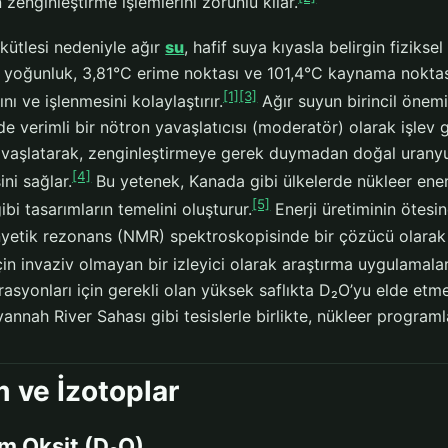
 zenginleştirme işlemlerini zorunlu kılar.
kütlesi nedeniyle ağır
su
, hafif suya kıyasla belirgin fizikse
yoğunluk, 3,81°C erime noktası ve 101,4°C kaynama noktası y
[1]
[3]
ını ve işlenmesini kolaylaştırır.
Ağır suyun birincil önemi
de verimli bir nötron yavaşlatıcısı (moderatör) olarak işlev
yavaşlatarak, zenginleştirmeye gerek duymadan doğal uranyum
[4]
ni sağlar.
Bu yetenek, Kanada gibi ülkelerde nükleer ene
[5]
gibi tasarımların temelini oluşturur.
Enerji üretiminin ötesin
yetik rezonans (NMR) spektroskopisinde bir çözücü olarak v
in invaziv olmayan bir izleyici olarak araştırma uygulamalar
rasyonları için gerekli olan yüksek saflıkta D₂O’yu elde et
annah River Sahası gibi tesislerle birlikte, nükleer programlar
m ve İzotoplar
m Oksit (D₂O)