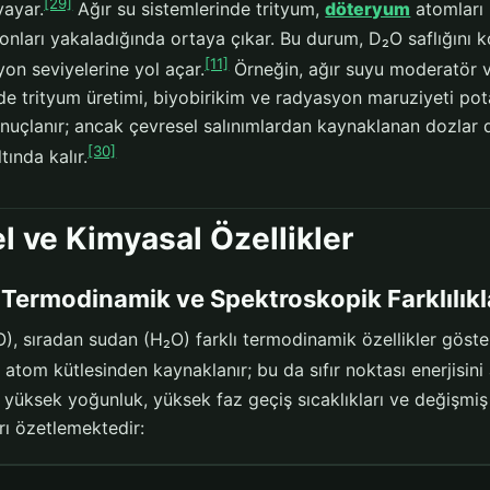
[29]
yayar.
Ağır su sistemlerinde trityum,
döteryum
atomları 
onları yakaladığında ortaya çıkar. Bu durum, D₂O saflığını k
[11]
on seviyelerine yol açar.
Örneğin, ağır suyu moderatör 
de trityum üretimi, biyobirikim ve radyasyon maruziyeti pot
onuçlanır; ancak çevresel salınımlardan kaynaklanan dozlar
[30]
ltında kalır.
el ve Kimyasal Özellikler
Termodinamik ve Spektroskopik Farklılıkl
), sıradan sudan (H₂O) farklı termodinamik özellikler gösteri
 atom kütlesinden kaynaklanır; bu da sıfır noktası enerjisini
üksek yoğunluk, yüksek faz geçiş sıcaklıkları ve değişmiş ıs
rı özetlemektedir: