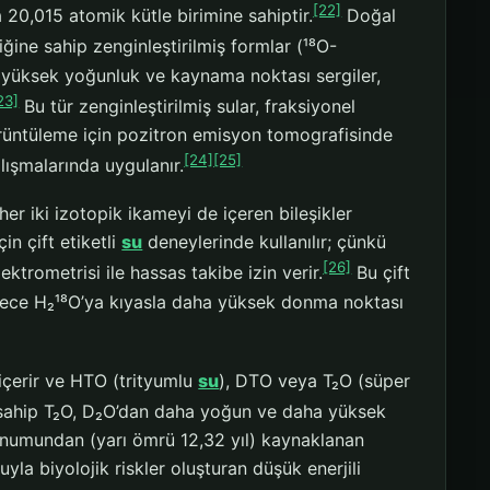
[22]
 20,015 atomik kütle birimine sahiptir.
Doğal
ğine sahip zenginleştirilmiş formlar (¹⁸O-
a yüksek yoğunluk ve kaynama noktası sergiler,
23]
Bu tür zenginleştirilmiş sular, fraksiyonel
örüntüleme için pozitron emisyon tomografisinde
[24]
[25]
lışmalarında uygulanır.
her iki izotopik ikameyi de içeren bileşikler
in çift etiketli
su
deneylerinde kullanılır; çünkü
[26]
trometrisi ile hassas takibe izin verir.
Bu çift
sadece H₂¹⁸O’ya kıyasla daha yüksek donma noktası
içerir ve HTO (trityumlu
su
), DTO veya T₂O (süper
 sahip T₂O, D₂O’dan daha yoğun ve daha yüksek
zunumundan (yarı ömrü 12,32 yıl) kaynaklanan
la biyolojik riskler oluşturan düşük enerjili