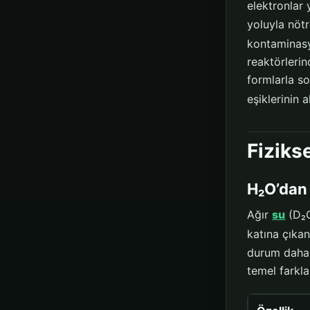
elektronlar 
yoluyla nötr
kontaminasy
reaktörlerin
formlarla s
eşiklerinin a
Fiziks
H₂O’dan 
Ağır
su
(D₂O
katına çıkan
durum daha y
temel farkla