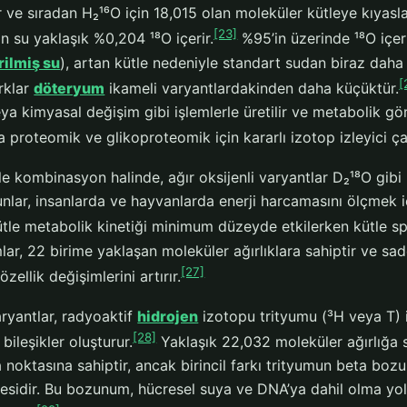
ve sıradan H₂¹⁶O için 18,015 olan moleküler kütleye kıyasla
[23]
n su yaklaşık %0,204 ¹⁸O içerir.
%95’in üzerinde ¹⁸O içeri
rilmiş su
), artan kütle nedeniyle standart sudan biraz dah
[
rklar
döteryum
ikameli varyantlardakinden daha küçüktür.
ya kimyasal değişim gibi işlemlerle üretilir ve metabolik g
a proteomik ve glikoproteomik için kararlı izotop izleyici ça
le kombinasyon halinde, ağır oksijenli varyantlar D₂¹⁸O gibi 
unlar, insanlarda ve hayvanlarda enerji harcamasını ölçmek iç
tle metabolik kinetiği minimum düzeyde etkilerken kütle spek
mlar, 22 birime yaklaşan moleküler ağırlıklara sahiptir ve 
[27]
 özellik değişimlerini artırır.
aryantlar, radyoaktif
hidrojen
izotopu trityumu (³H veya T) 
[28]
 bileşikler oluşturur.
Yaklaşık 22,032 moleküler ağırlığa
 noktasına sahiptir, ancak birincil farkı trityumun beta bo
esidir. Bu bozunum, hücresel suya ve DNA’ya dahil olma yoluy