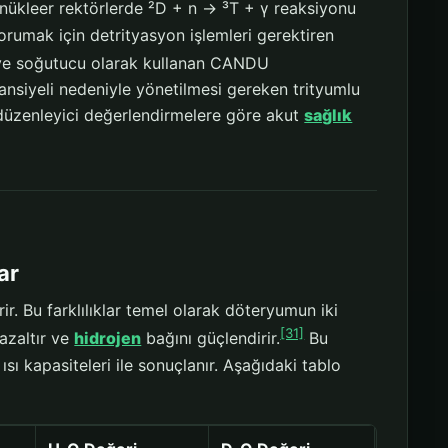
nükleer rektörlerde ²D + n → ³T + γ reaksiyonu
orumak için detrityasyon işlemleri gerektiren
ve soğutucu olarak kullanan CANDU
ansiyeli nedeniyle yönetilmesi gereken trityumlu
 düzenleyici değerlendirmelere göre akut
sağlık
ar
r. Bu farklılıklar temel olarak döteryumun iki
[31]
 azaltır ve
hidrojen
bağını güçlendirir.
Bu
ı kapasiteleri ile sonuçlanır. Aşağıdaki tablo