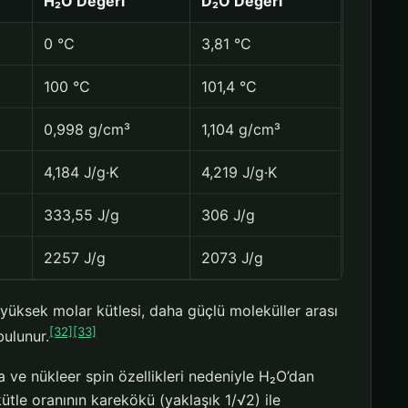
H₂O Değeri
D₂O Değeri
0 °C
3,81 °C
100 °C
101,4 °C
0,998 g/cm³
1,104 g/cm³
4,184 J/g·K
4,219 J/g·K
333,55 J/g
306 J/g
2257 J/g
2073 J/g
 yüksek molar kütlesi, daha güçlü moleküller arası
[32]
[33]
ulunur.
 ve nükleer spin özellikleri nedeniyle H₂O’dan
ütle oranının karekökü (yaklaşık 1/√2) ile