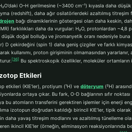
H₂O’daki O–H gerilmesine (~3400 cm⁻¹) kıyasla daha düşük 
yma (redshift), daha ağır osilatörlerdeki azaltılmış titreşi
drojen
bağı dinamiklerinin göstergesi olan daha keskin, da
R) farklılıkları daha da vurgular: H₂O, protonlardan ~4,8 pp
düşük doğal bolluğu ve jiromanyetik oranı nedeniyle buna 
) D çekirdeğini (spin 1) daha geniş çizgiler ve farklı kimyas
arak kullanımı, proton girişiminin olmamasından yararlanır,
[36]
turur.
Bu spektroskopik özellikler, moleküler ortamların
İzotop Etkileri
op etkileri (KIE’ler), protiyum (¹H) ve
döteryum
(²H) arasında
iyonlarda ortaya çıkar. Bu fark, O-D bağlarının sıfır noktası
 bu atomların transferini gerektiren işlemler için enerji engel
adıma izotopun doğrudan katıldığı birincil KIE’ler, tipik olara
n daha yavaş titreşim modlarını ve azaltılmış tünelleme olasıl
çeren ikincil KIE’ler (örneğin, eliminasyon reaksiyonlarında 