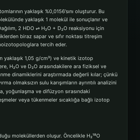
omlarının yaklaşık %0,0156’sını oluşturur. Bu
ekülünde yaklaşık 1 molekül ile sonuçlanır ve
ağılım, 2 HDO ⇌ H₂O + D₂O reaksiyonu için
klerden biraz sapar ve sıfır noktası titreşim
moizotopologlara tercih eder.
n yaklaşık 1,05 g/cm³) ve kinetik izotop
re, H₂O ve D₂O arasındakilere ara fiziksel ve
me dinamiklerini araştırmada değerli kılar; çünkü
rma olmaksızın sulu karışımların ayrıntılı analizini
, yoğunlaşma ve difüzyon sırasındaki
leşmeler veya tükenmeler sıcaklığa bağlı izotop
lduğu moleküllerden oluşur. Öncelikle H₂¹⁸O