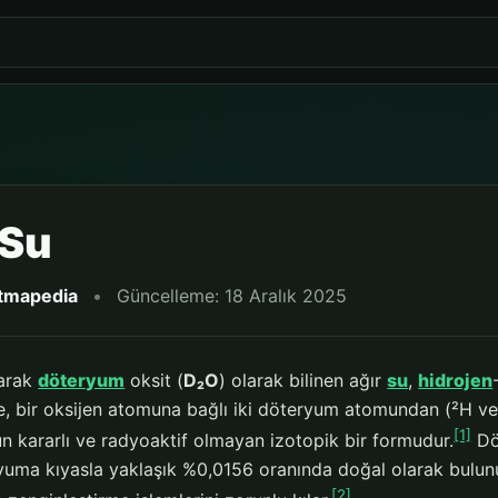
 Su
itmapedia
•
Güncelleme: 18 Aralık 2025
larak
döteryum
oksit (
D₂O
) olarak bilinen ağır
su
,
hidrojen
, bir oksijen atomuna bağlı iki döteryum atomundan (²H veya
[1]
un kararlı ve radyoaktif olmayan izotopik bir formudur.
Döt
yuma kıyasla yaklaşık %0,0156 oranında doğal olarak bulunur
[2]