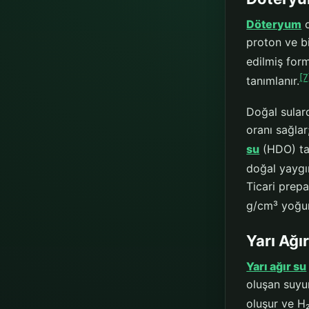
Döteryum
o
proton ve b
edilmiş for
[7
tanımlanır.
Doğal sula
oranı sağla
su
(HDO) tar
doğal yaygı
Ticari prepa
g/cm³ yoğun
Yarı Ağı
Yarı ağır su
oluşan suyu
oluşur ve H