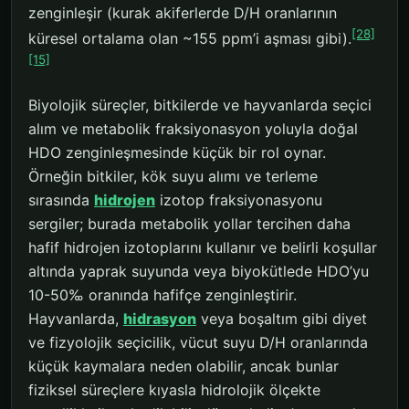
zenginleşir (kurak akiferlerde D/H oranlarının
[28]
küresel ortalama olan ~155 ppm’i aşması gibi).
[15]
Biyolojik süreçler, bitkilerde ve hayvanlarda seçici
alım ve metabolik fraksiyonasyon yoluyla doğal
HDO zenginleşmesinde küçük bir rol oynar.
Örneğin bitkiler, kök suyu alımı ve terleme
sırasında
hidrojen
izotop fraksiyonasyonu
sergiler; burada metabolik yollar tercihen daha
hafif hidrojen izotoplarını kullanır ve belirli koşullar
altında yaprak suyunda veya biyokütlede HDO’yu
10-50‰ oranında hafifçe zenginleştirir.
Hayvanlarda,
hidrasyon
veya boşaltım gibi diyet
ve fizyolojik seçicilik, vücut suyu D/H oranlarında
küçük kaymalara neden olabilir, ancak bunlar
fiziksel süreçlere kıyasla hidrolojik ölçekte