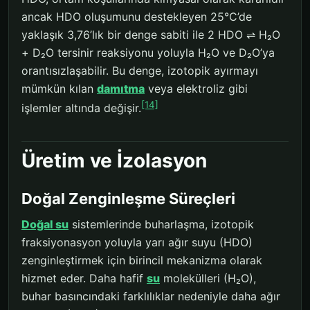
ancak HDO oluşumunu destekleyen 25°C’de
yaklaşık 3,76’lık bir denge sabiti ile 2 HDO ⇌ H₂O
+ D₂O tersinir reaksiyonu yoluyla H₂O ve D₂O’ya
orantısızlaşabilir. Bu denge, izotopik ayırmayı
mümkün kılan
damıtma
veya elektroliz gibi
[14]
işlemler altında değişir.
Üretim ve İzolasyon
Doğal Zenginleşme Süreçleri
Doğal su
sistemlerinde buharlaşma, izotopik
fraksiyonasyon yoluyla yarı ağır suyu (HDO)
zenginleştirmek için birincil mekanizma olarak
hizmet eder. Daha hafif
su
molekülleri (H₂O),
buhar basıncındaki farklılıklar nedeniyle daha ağır