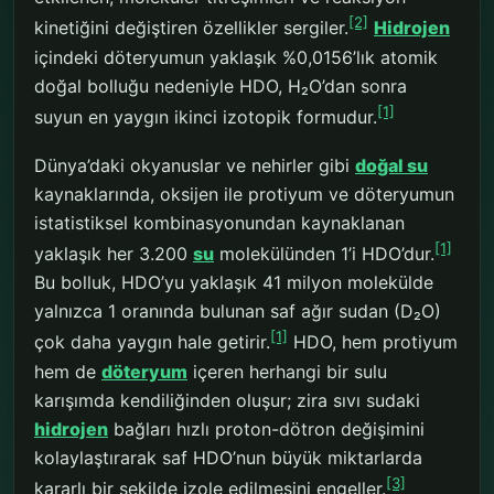
[2]
kinetiğini değiştiren özellikler sergiler.
Hidrojen
içindeki döteryumun yaklaşık %0,0156’lık atomik
doğal bolluğu nedeniyle HDO, H₂O’dan sonra
[1]
suyun en yaygın ikinci izotopik formudur.
Dünya’daki okyanuslar ve nehirler gibi
doğal su
kaynaklarında, oksijen ile protiyum ve döteryumun
istatistiksel kombinasyonundan kaynaklanan
[1]
yaklaşık her 3.200
su
molekülünden 1’i HDO’dur.
Bu bolluk, HDO’yu yaklaşık 41 milyon molekülde
yalnızca 1 oranında bulunan saf ağır sudan (D₂O)
[1]
çok daha yaygın hale getirir.
HDO, hem protiyum
hem de
döteryum
içeren herhangi bir sulu
karışımda kendiliğinden oluşur; zira sıvı sudaki
hidrojen
bağları hızlı proton-dötron değişimini
kolaylaştırarak saf HDO’nun büyük miktarlarda
[3]
kararlı bir şekilde izole edilmesini engeller.