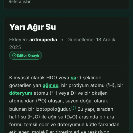
Referanslar
Yarı Ağır Su
Ekleyen:
aritmapedia
•
Güncelleme: 18 Aralık
2025
Editör Onaylı
Kimyasal olarak HDO veya
su
-d şeklinde
gösterilen yarı
ağır su
, bir protiyum atomu (¹H), bir
döteryum
atomu (²H veya D) ve bir oksijen
atomundan (¹⁶O) oluşan, suyun doğal olarak
[1]
bulunan bir izotopoloğudur.
Bu yapı, sıradan
hafif su (H₂O) ile ağır su (D₂O) arasında bir ara
formu temsil eder ve döteryumun kütle farkından
etkilenen, moleküler titreşimleri ve reaksiyon