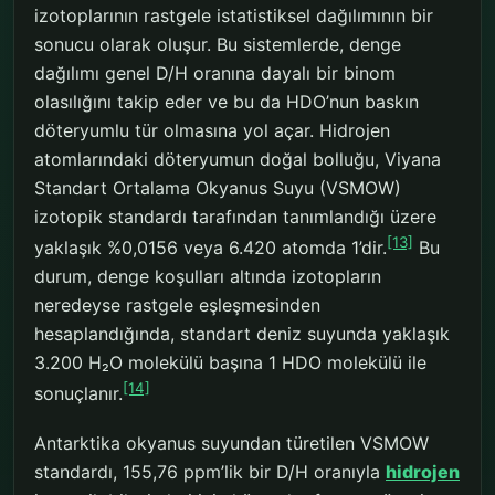
izotoplarının rastgele istatistiksel dağılımının bir
sonucu olarak oluşur. Bu sistemlerde, denge
dağılımı genel D/H oranına dayalı bir binom
olasılığını takip eder ve bu da HDO’nun baskın
döteryumlu tür olmasına yol açar. Hidrojen
atomlarındaki döteryumun doğal bolluğu, Viyana
Standart Ortalama Okyanus Suyu (VSMOW)
izotopik standardı tarafından tanımlandığı üzere
[13]
yaklaşık %0,0156 veya 6.420 atomda 1’dir.
Bu
durum, denge koşulları altında izotopların
neredeyse rastgele eşleşmesinden
hesaplandığında, standart deniz suyunda yaklaşık
3.200 H₂O molekülü başına 1 HDO molekülü ile
[14]
sonuçlanır.
Antarktika okyanus suyundan türetilen VSMOW
standardı, 155,76 ppm’lik bir D/H oranıyla
hidrojen