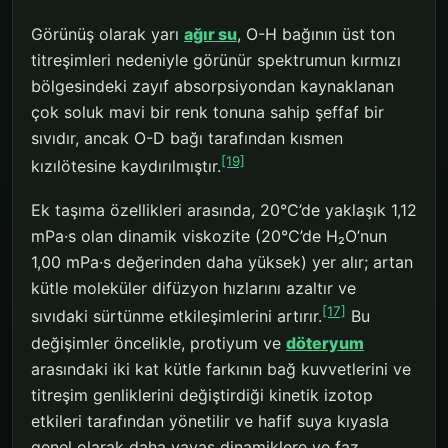
Görünüş olarak yarı
ağır su
, O-H bağının üst ton
titreşimleri nedeniyle görünür spektrumun kırmızı
bölgesindeki zayıf absorpsiyondan kaynaklanan
çok soluk mavi bir renk tonuna sahip şeffaf bir
sıvıdır, ancak O-D bağı tarafından kısmen
[19]
kızılötesine kaydırılmıştır.
Ek taşıma özellikleri arasında, 20°C’de yaklaşık 1,12
mPa·s olan dinamik viskozite (20°C’de H₂O’nun
1,00 mPa·s değerinden daha yüksek) yer alır; artan
kütle moleküler difüzyon hızlarını azaltır ve
[17]
sıvıdaki sürtünme etkileşimlerini artırır.
Bu
değişimler öncelikle, protiyum ve
döteryum
arasındaki iki kat kütle farkının bağ kuvvetlerini ve
titreşim genliklerini değiştirdiği kinetik izotop
etkileri tarafından yönetilir ve hafif suya kıyasla
genel olarak daha yavaş dinamiklere ve faz