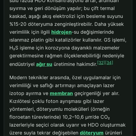
sulu fazda HDO konsantrasyonu artar, ardından
sıyırma ve geri dönüşüm yapılır; bu çift termal
kaskad, aşağı akış elektrolizi için besleme suyunu
%15-20 döteryuma zenginleştirebilir. Daha yüksek
verimlilik için ilgili
hidrojen
-su değişimlerinde
ıslanmaz platin gibi katalizörler kullanılır. GS işlemi,
H₂S işleme için korozyona dayanıklı malzemeler
gerektirmesine rağmen ölçeklenebilirliği nedeniyle
[32]
[34]
endüstriyel
ağır su
üretimine hakimdir.
Modern teknikler arasında, özel uygulamalar için
verimliliği ve saflığı artırmayı amaçlayan lazer
izotop ayırma ve
membran
geçirgenliği yer alır.
Kızılötesi çoklu foton ayrışması gibi lazer
yöntemleri, döteryumlu molekülleri (örneğin
floroetan türevlerinde) 10,2–10,6 μm’de CO₂
lazerleriyle seçici olarak uyarır ve HDO oluşturmak
üzere suyla tekrar değişebilen
döteryum
ürünleri