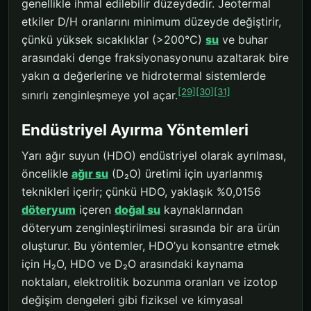
genellikle ihmal edilebilir düzeydedir. Jeotermal
etkiler D/H oranlarını minimum düzeyde değiştirir,
çünkü yüksek sıcaklıklar (>200°C)
su
ve buhar
arasındaki denge fraksiyonasyonunu azaltarak bire
yakın α değerlerine ve hidrotermal sistemlerde
[29]
[30]
[31]
sınırlı zenginleşmeye yol açar.
Endüstriyel Ayırma Yöntemleri
Yarı ağır suyun (HDO) endüstriyel olarak ayrılması,
öncelikle
ağır su
(D₂O) üretimi için uyarlanmış
teknikleri içerir; çünkü HDO, yaklaşık %0,0156
döteryum
içeren
doğal su
kaynaklarından
döteryum zenginleştirilmesi sırasında bir ara ürün
oluşturur. Bu yöntemler, HDO’yu konsantre etmek
için H₂O, HDO ve D₂O arasındaki kaynama
noktaları, elektrolitik bozunma oranları ve izotop
değişim dengeleri gibi fiziksel ve kimyasal