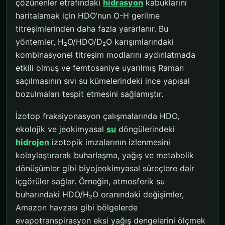
çözünenler etrafındaki
hidrasyon
kabuklarını
haritalamak için HDO’nun O-H gerilme
titreşimlerinden daha fazla yararlanır. Bu
yöntemler, H₂O/HDO/D₂O karışımlarındaki
kombinasyonel titreşim modlarını aydınlatmada
etkili olmuş ve femtosaniye uyarılmış Raman
saçılmasının sıvı su kümelerindeki ince yapısal
bozulmaları tespit etmesini sağlamıştır.
İzotop fraksiyonasyon çalışmalarında HDO,
ekolojik ve jeokimyasal
su
döngülerindeki
hidrojen
izotopik imzalarının izlenmesini
kolaylaştırarak buharlaşma, yağış ve metabolik
dönüşümler gibi biyojeokimyasal süreçlere dair
içgörüler sağlar. Örneğin, atmosferik su
buharındaki HDO/H₂O oranındaki değişimler,
Amazon havzası gibi bölgelerde
evapotranspirasyon eksi yağış dengelerini ölçmek