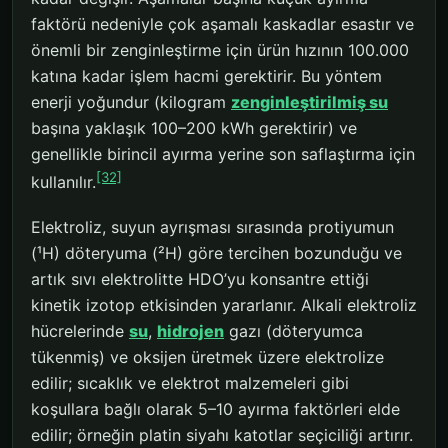
faktörü nedeniyle çok aşamalı kaskadlar esastır ve
önemli bir zenginleştirme için ürün hızının 100.000
katına kadar işlem hacmi gerektirir. Bu yöntem
enerji yoğundur (kilogram
zenginleştirilmiş su
başına yaklaşık 100–200 kWh gerektirir) ve
genellikle birincil ayırma yerine son saflaştırma için
[32]
kullanılır.
Elektroliz, suyun ayrışması sırasında protiyumun
(¹H) döteryuma (²H) göre tercihen bozunduğu ve
artık sıvı elektrolitte HDO’yu konsantre ettiği
kinetik izotop etkisinden yararlanır. Alkali elektroliz
hücrelerinde
su
,
hidrojen
gazı (döteryumca
tükenmiş) ve oksijen üretmek üzere elektrolize
edilir; sıcaklık ve elektrot malzemeleri gibi
koşullara bağlı olarak 5–10 ayırma faktörleri elde
edilir; örneğin platin siyahı katotlar seçiciliği artırır.