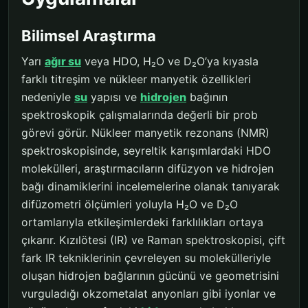
Bilimsel Araştırma
Yarı
ağır su
veya HDO, H₂O ve D₂O’ya kıyasla
farklı titreşim ve nükleer manyetik özellikleri
nedeniyle
su
yapısı ve
hidrojen
bağının
spektroskopik çalışmalarında değerli bir prob
görevi görür. Nükleer manyetik rezonans (NMR)
spektroskopisinde, seyreltik karışımlardaki HDO
molekülleri, araştırmacıların difüzyon ve hidrojen
bağı dinamiklerini incelemelerine olanak tanıyarak
difüzometri ölçümleri yoluyla H₂O ve D₂O
ortamlarıyla etkileşimlerdeki farklılıkları ortaya
çıkarır. Kızılötesi (IR) ve Raman spektroskopisi, çift
fark IR tekniklerinin çevreleyen su molekülleriyle
oluşan hidrojen bağlarının gücünü ve geometrisini
vurguladığı okzometalat anyonları gibi iyonlar ve