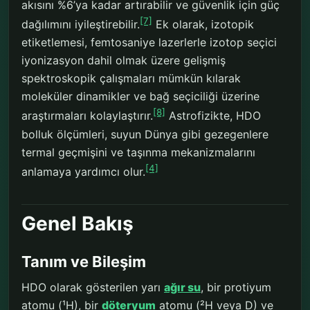
akısını %6’ya kadar artırabilir ve güvenlik için güç
[7]
dağılımını iyileştirebilir.
Ek olarak, izotopik
etiketlemesi, femtosaniye lazerlerle izotop seçici
iyonizasyon dahil olmak üzere gelişmiş
spektroskopik çalışmaları mümkün kılarak
moleküler dinamikler ve bağ seçiciliği üzerine
[8]
araştırmaları kolaylaştırır.
Astrofizikte, HDO
bolluk ölçümleri, suyun Dünya gibi gezegenlere
termal geçmişini ve taşınma mekanizmalarını
[4]
anlamaya yardımcı olur.
Genel Bakış
Tanım ve Bileşim
HDO olarak gösterilen yarı
ağır su
, bir protiyum
atomu (¹H), bir
döteryum
atomu (²H veya D) ve