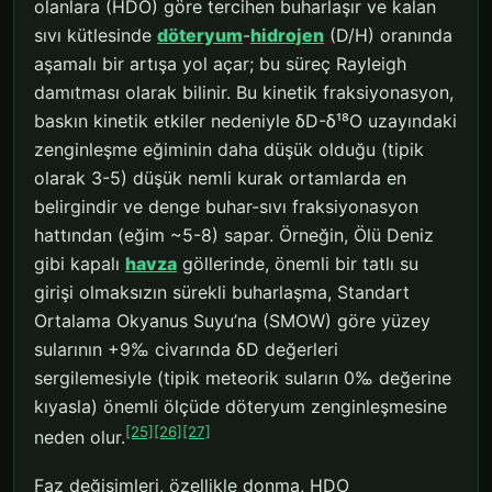
olanlara (HDO) göre tercihen buharlaşır ve kalan
sıvı kütlesinde
döteryum
-
hidrojen
(D/H) oranında
aşamalı bir artışa yol açar; bu süreç Rayleigh
damıtması olarak bilinir. Bu kinetik fraksiyonasyon,
baskın kinetik etkiler nedeniyle δD-δ¹⁸O uzayındaki
zenginleşme eğiminin daha düşük olduğu (tipik
olarak 3-5) düşük nemli kurak ortamlarda en
belirgindir ve denge buhar-sıvı fraksiyonasyon
hattından (eğim ~5-8) sapar. Örneğin, Ölü Deniz
gibi kapalı
havza
göllerinde, önemli bir tatlı su
girişi olmaksızın sürekli buharlaşma, Standart
Ortalama Okyanus Suyu’na (SMOW) göre yüzey
sularının +9‰ civarında δD değerleri
sergilemesiyle (tipik meteorik suların 0‰ değerine
kıyasla) önemli ölçüde döteryum zenginleşmesine
[25]
[26]
[27]
neden olur.
Faz değişimleri, özellikle donma, HDO