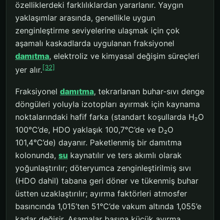
özelliklerdeki farklılıklardan yararlanır. Yaygın
yaklaşımlar arasında, genellikle uygun
zenginleştirme seviyelerine ulaşmak için çok
aşamalı kaskadlarda uygulanan fraksiyonel
damıtma
, elektroliz ve kimyasal değişim süreçleri
[32]
yer alır.
Fraksiyonel
damıtma
, tekrarlanan buhar-sıvı denge
döngüleri yoluyla izotopları ayırmak için kaynama
noktalarındaki hafif farka (standart koşullarda H₂O
100°C’de, HDO yaklaşık 100,7°C’de ve D₂O
101,4°C’de) dayanır. Paketlenmiş bir damıtma
kolonunda,
su
kaynatılır ve ters akımlı olarak
yoğunlaştırılır; döteryumca zenginleştirilmiş sıvı
(HDO dahil) tabana geri döner ve tükenmiş buhar
üstten uzaklaştırılır; ayırma faktörleri atmosfer
basıncında 1,015’ten 51°C’de vakum altında 1,055’e
kadar değişir. Aşamalar başına küçük ayırma