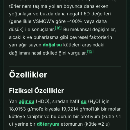
türler nem taşıma yolları boyunca daha erken
yoğunlaşır ve buzda daha negatif δD değerleri
(genellikle VSMOW’a göre -400‰ veya daha
[16]
düşük) ile sonuçlanır.
Bu mekansal değişimler,
sıcaklık ve buharlaşma gibi çevresel faktörlerin
yarı ağır suyun
doğal su
kütleleri arasındaki
[15]
dağılımını nasıl etkilediğini vurgular.
Özellikler
Fiziksel Özellikler
Yarı
ağır su
(HDO), sıradan hafif
su
(H₂O) için
18,0153 g/mol’e kıyasla 19,0214 g/mol’lük bir molar
kütleye sahiptir ve bu durum bir protiyum (kütle ≈1
u) yerine bir
döteryum
atomunun (kütle ≈2 u)