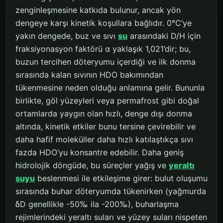
zenginleşmesine katkıda bulunur, ancak yön
dengeye karşı kinetik koşullara bağlıdır. 0°C’ye
yakın dengede, buz ve sıvı
su
arasındaki D/H için
fraksiyonasyon faktörü α yaklaşık 1,021’dir; bu,
buzun tercihen döteryumu içerdiği ve ilk donma
sırasında kalan sıvının HDO bakımından
tükenmesine neden olduğu anlamına gelir. Bununla
birlikte, göl yüzeyleri veya permafrost gibi doğal
ortamlarda yaygın olan hızlı, denge dışı donma
altında, kinetik etkiler bunu tersine çevirebilir ve
daha hafif moleküller daha hızlı katılaştıkça sıvı
fazda HDO’yu konsantre edebilir. Daha geniş
hidrolojik döngüde, bu süreçler yağış ve
yeraltı
suyu
beslenmesi ile etkileşime girer: bulut oluşumu
sırasında buhar döteryumda tükenirken (yağmurda
δD genellikle -50‰ ila -200‰), buharlaşma
rejimlerindeki yeraltı suları ve yüzey suları nispeten