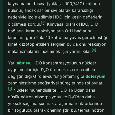
kaynama noktasına (yaklaşık 100,74°C) katkıda
bulunur, ancak saf bir sıvı olarak kararsızlığı
nedeniyle izole edilmiş HDO için kesin değerlerin
[6]
ölçülmesi zordur.
Kimyasal olarak HDO, O-D
bağlarını kıran reaksiyonların O-H bağlarını
kıranlara göre 2 ila 10 kat daha yavaş gerçekleştiği
kinetik izotop etkileri sergiler, bu da onu reaksiyon
[6]
mekanizmalarını incelemek için yararlı kılar.
Yarı
ağır su
, HDO konsantrasyonunun nükleer
uygulamalar için D₂O üretmek üzere tercihen
değiştirildiği Girdler-sülfür yöntemi gibi
döteryum
zenginleştirme endüstriyel süreçlerinde rol oynar.
[1]
Nükleer mühendislikte HDO, H₂O’dan daha
düşük nötron absorpsiyonu ve D₂O’dan daha
yüksek saçılma sunarak araştırma reaktörlerinde
bir soğutucu olarak önerilmiştir; bu, termal nötron