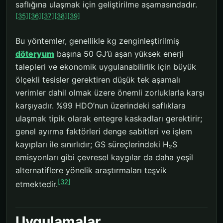
saflığına ulaşmak için geliştirilme aşamasındadır.
[35]
[36]
[37]
[38]
[39]
Bu yöntemler, genellikle kg zenginleştirilmiş
döteryum
başına 50 GJ’ü aşan yüksek enerji
talepleri ve ekonomik uygulanabilirlik için büyük
ölçekli tesisler gerektiren düşük tek aşamalı
verimler dahil olmak üzere önemli zorluklarla karşı
karşıyadır. %99 HDO’nun üzerindeki saflıklara
ulaşmak tipik olarak entegre kaskadları gerektirir;
genel ayırma faktörleri denge sabitleri ve işlem
kayıpları ile sınırlıdır; GS süreçlerindeki H₂S
emisyonları gibi çevresel kaygılar da daha yeşil
alternatiflere yönelik araştırmaları teşvik
[32]
etmektedir.
Uygulamalar