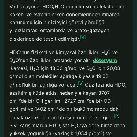
Varlığı ayrıca, HDO/H₂O oranının su moleküllerinin
kökeni ve evrenin erken dönemlerinden itibaren
korunumu için bir izleyici görevi gördüğü
yıldızlararası ortamlarda ve proto-gezegen
[4]
disklerinde de tespit edilmiştir.
HDO’nun fiziksel ve kimyasal özellikleri H₂O ve
D₂O’nun özellikleri arasında yer alır;
döteryum
ikamesi, H₂O için 18,02 g/mol ve D₂O için 20,03
g/mol olan moleküler ağırlığa kıyasla 19,02
[5]
g/mol’lük bir ağırlığa yol açar.
Gaz fazında HDO,
azaltılmış kütle etkisi nedeniyle kayan 3707
cm⁻¹’de bir OH gerilimi, 2727 cm⁻¹’de bir OD
gerilimi ve 1402 cm⁻¹’de bir bükülme modu dahil
[2]
olmak üzere belirgin titreşim modları sergiler.
Sıvı karışımlarda HDO, saf H₂O’ya göre biraz daha
yüksek yoğunluğa (yaklaşık 1,054 g/cm³) ve