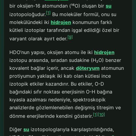
bir oksijen-16 atomundan (¹⁶O) oluşan bir
su
[1]
izotopoloğudur.
Bu moleküler formül, onu su
molekülündeki iki
hidrojen
konumunun farklı
kütleli izotoplar tarafından işgal edildiği özel bir
[9]
varyant olarak ayırt eder.
HDO’nun yapısı, oksijen atomu ile iki
hidrojen
izotopu arasında, sıradan sudakine (H₂O) benzer
kovalent bağlar içerir, ancak
döteryum
atomunun
protiyumun yaklaşık iki katı olan kütlesi ince
izotopik etkiler kazandırır. Bu etkiler, O-D
bağındaki sıfır noktası enerjisinin O-H bağına
kıyasla azalması nedeniyle, spektroskopik
analizlerde gözlemlenebilen değişmiş titreşim ve
[1]
[10]
dönme enerjilerinde kendini gösterir.
Diğer
su
izotopologlarıyla karşılaştırıldığında,