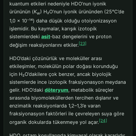
kuantum etkileri nedeniyle HDO’nun iyonik
ürününün (
K
) H₂O’nun iyonik ürününden (25°C’de
w
1,0 × 10⁻¹⁴) daha düşük olduğu otoiyonizasyon
işlemidir. Bu kaymalar, karışık izotopik
sistemlerdeki
asit
-baz dengelerini ve proton
[23]
değişim reaksiyonlarını etkiler.
HDO’daki çözünürlük ve moleküller arası
etkileşimler, molekülün polar doğası korunduğu
için H₂O’dakilere çok benzer, ancak biyolojik
sistemlerde ince izotopik fraksiyonasyon meydana
gelir. HDO’daki
döteryum
, metabolik süreçler
sırasında biyomoleküllerden tercihen dışlanır ve
enzimatik reaksiyonlarda 1,2–1,3’e varan
fraksiyonasyon faktörleri ile çevreleyen suya göre
[24]
organik dokularda tükenmeye yol açar.
HDO, ortam koşullarında kimyasal olarak kararlıdır