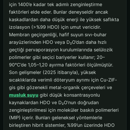
için 1400’e kadar tek adımlı zenginleştirme
faktörleri elde eder. Bunlar deneyseldir ancak
kaskadlardan daha düşük enerji ile yüksek saflıkta
izolasyon (>%99 HDO) için umut vericidir.
Membran geçirgenliği, hafif suyun sıvı-buhar
arayüzlerinden HDO veya D₂O’dan daha hızlı
geçtiği pervaporasyon kurulumlarında selülozik
polimerler gibi seçici bariyerler kullanır; 20–
90°C’de 1,05–1,20 ayırma faktörleri ölçülmüştür.
Son gelişmeler (2025 itibarıyla), yüksek
sıcaklıklarda verimli döteryum ayrımı için Cu-ZIF-
gis gibi gözenekli metal-organik çerçeveleri ve
musluk suyu
gibi düşük konsantrasyonlu
kaynaklardan HDO ve D₂O’nun doğrudan
zenginleştirilmesi için moleküler baskılı polimerleri
(MIP) içerir. Bunları geleneksel yöntemlerle
birleştiren hibrit sistemler, %99’un üzerinde HDO