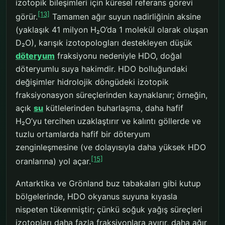
izotopik bileşimleri için küresel referans görevi
[13]
görür.
Tamamen ağır suyun nadirliğinin aksine
(yaklaşık 41 milyon H₂O’da 1 molekül olarak oluşan
D₂O), karışık izotopologları destekleyen düşük
döteryum
fraksiyonu nedeniyle HDO, doğal
döteryumlu suya hakimdir. HDO bolluğundaki
değişimler hidrolojik döngüdeki izotopik
fraksiyonasyon süreçlerinden kaynaklanır; örneğin,
açık
su
kütlelerinden buharlaşma, daha hafif
H₂O’yu tercihen uzaklaştırır ve kalıntı göllerde ve
tuzlu ortamlarda hafif bir döteryum
zenginleşmesine (ve dolayısıyla daha yüksek HDO
[15]
oranlarına) yol açar.
Antarktika ve Grönland buz tabakaları gibi kutup
bölgelerinde, HDO okyanus suyuna kıyasla
nispeten tükenmiştir; çünkü soğuk yağış süreçleri
izotopları daha fazla fraksiyonlara ayırır, daha ağır