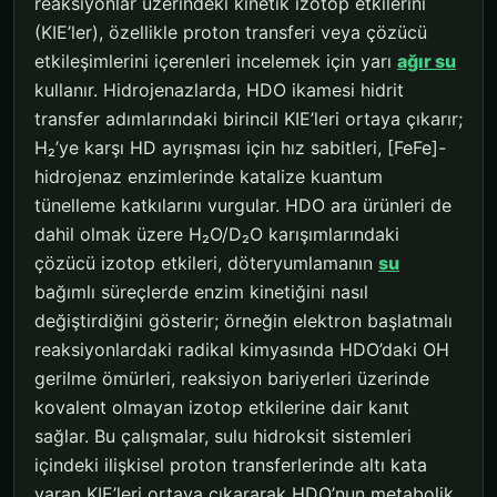
reaksiyonlar üzerindeki kinetik izotop etkilerini
(KIE’ler), özellikle proton transferi veya çözücü
etkileşimlerini içerenleri incelemek için yarı
ağır su
kullanır. Hidrojenazlarda, HDO ikamesi hidrit
transfer adımlarındaki birincil KIE’leri ortaya çıkarır;
H₂’ye karşı HD ayrışması için hız sabitleri, [FeFe]-
hidrojenaz enzimlerinde katalize kuantum
tünelleme katkılarını vurgular. HDO ara ürünleri de
dahil olmak üzere H₂O/D₂O karışımlarındaki
çözücü izotop etkileri, döteryumlamanın
su
bağımlı süreçlerde enzim kinetiğini nasıl
değiştirdiğini gösterir; örneğin elektron başlatmalı
reaksiyonlardaki radikal kimyasında HDO’daki OH
gerilme ömürleri, reaksiyon bariyerleri üzerinde
kovalent olmayan izotop etkilerine dair kanıt
sağlar. Bu çalışmalar, sulu hidroksit sistemleri
içindeki ilişkisel proton transferlerinde altı kata
varan KIE’leri ortaya çıkararak HDO’nun metabolik