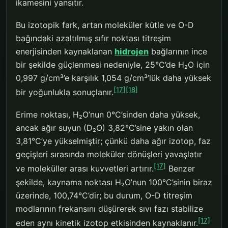
ikamesini yansıtır.
Bu izotopik fark, artan moleküler kütle ve O-D
bağındaki azaltılmış sıfır noktası titreşim
enerjisinden kaynaklanan
hidrojen
bağlarının ince
bir şekilde güçlenmesi nedeniyle, 25°C’de H₂O için
0,997 g/cm³’e karşılık 1,054 g/cm³’lük daha yüksek
[17]
[18]
bir yoğunlukla sonuçlanır.
Erime noktası, H₂O’nun 0°C’sinden daha yüksek,
ancak ağır suyun (D₂O) 3,82°C’sine yakın olan
3,81°C’ye yükselmiştir; çünkü daha ağır izotop, faz
geçişleri sırasında moleküler dönüşleri yavaşlatır
[17]
ve moleküller arası kuvvetleri artırır.
Benzer
şekilde, kaynama noktası H₂O’nun 100°C’sinin biraz
üzerinde, 100,74°C’dir; bu durum, O-D titreşim
modlarının frekansını düşürerek sıvı fazı stabilize
[17]
eden aynı kinetik izotop etkisinden kaynaklanır.