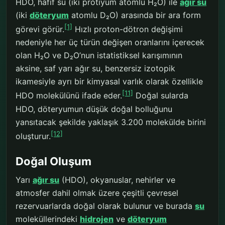
HDO, hafif su (iki protiyum atomlu H₂O) ile
ağır su
(iki
döteryum
atomlu D₂O) arasında bir ara form
[1]
görevi görür.
Hızlı proton-dötron değişimi
nedeniyle her üç türün değişen oranlarını içerecek
olan H₂O ve D₂O’nun istatistiksel karışımının
aksine, saf yarı ağır su, benzersiz izotopik
ikamesiyle ayrı bir kimyasal varlık olarak özellikle
[11]
HDO molekülünü ifade eder.
Doğal sularda
HDO, döteryumun düşük doğal bolluğunu
yansıtacak şekilde yaklaşık 3.200 molekülde birini
[12]
oluşturur.
Doğal Oluşum
Yarı
ağır su
(HDO), okyanuslar, nehirler ve
atmosfer dahil olmak üzere çeşitli çevresel
rezervuarlarda doğal olarak bulunur ve burada
su
moleküllerindeki
hidrojen
ve
döteryum