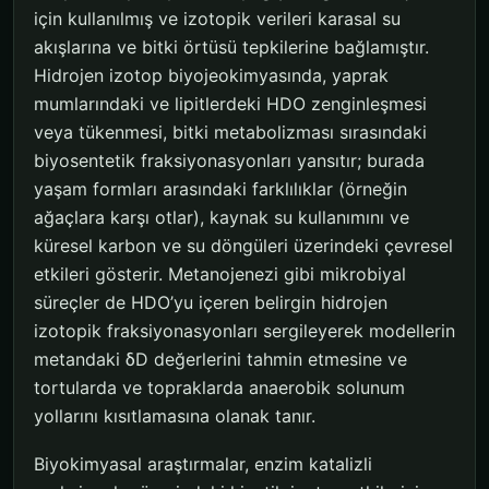
için kullanılmış ve izotopik verileri karasal su
akışlarına ve bitki örtüsü tepkilerine bağlamıştır.
Hidrojen izotop biyojeokimyasında, yaprak
mumlarındaki ve lipitlerdeki HDO zenginleşmesi
veya tükenmesi, bitki metabolizması sırasındaki
biyosentetik fraksiyonasyonları yansıtır; burada
yaşam formları arasındaki farklılıklar (örneğin
ağaçlara karşı otlar), kaynak su kullanımını ve
küresel karbon ve su döngüleri üzerindeki çevresel
etkileri gösterir. Metanojenezi gibi mikrobiyal
süreçler de HDO’yu içeren belirgin hidrojen
izotopik fraksiyonasyonları sergileyerek modellerin
metandaki δD değerlerini tahmin etmesine ve
tortularda ve topraklarda anaerobik solunum
yollarını kısıtlamasına olanak tanır.
Biyokimyasal araştırmalar, enzim katalizli