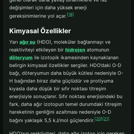
değişimleri için daha yüksek enerji
[18]
gereksinimlerine yol açar.
Kimyasal Özellikler
Yarı
ağır su
(HDO), moleküler bağlanmayı ve
reaktiviteyi etkileyen bir
hidrojen
atomunun
döteryum
ile izotopik ikamesinden kaynaklanan
belirgin kimyasal özellikler sergiler. HDO’daki O-D
bağı, döteryumun daha büyük kütlesi nedeniyle O-
H bağından biraz daha güçlüdür ve protiyuma
kıyasla daha düşük bir sıfır noktası titreşim
enerjisiyle sonuçlanır. Sıfır noktası enerjisindeki bu
fark, daha ağır izotopun temel durumdaki titreşim
hareketinin genliğini azaltması nedeniyle O-D
[20]
[21]
bağını yaklaşık 5,5 kJ/mol güçlendirir.
HDO’nun reaktivitesi, daha ağır izotop için gereken