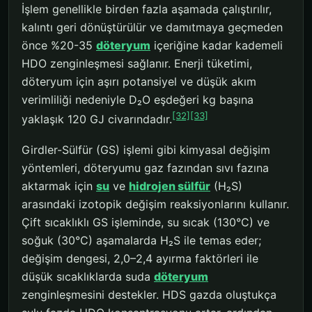
İşlem genellikle birden fazla aşamada çalıştırılır,
kalıntı geri dönüştürülür ve damıtmaya geçmeden
önce %20-35
döteryum
içeriğine kadar kademeli
HDO zenginleşmesi sağlanır. Enerji tüketimi,
döteryum için aşırı potansiyel ve düşük akım
verimliliği nedeniyle D₂O eşdeğeri kg başına
[32]
[33]
yaklaşık 120 GJ civarındadır.
Girdler-Sülfür (GS) işlemi gibi kimyasal değişim
yöntemleri, döteryumu gaz fazından sıvı fazına
aktarmak için
su
ve
hidrojen sülfür
(H₂S)
arasındaki izotopik değişim reaksiyonlarını kullanır.
Çift sıcaklıklı GS işleminde, su sıcak (130°C) ve
soğuk (30°C) aşamalarda H₂S ile temas eder;
değişim dengesi, 2,0–2,4 ayırma faktörleri ile
düşük sıcaklıklarda suda
döteryum
zenginleşmesini destekler. HDS gazda oluştukça