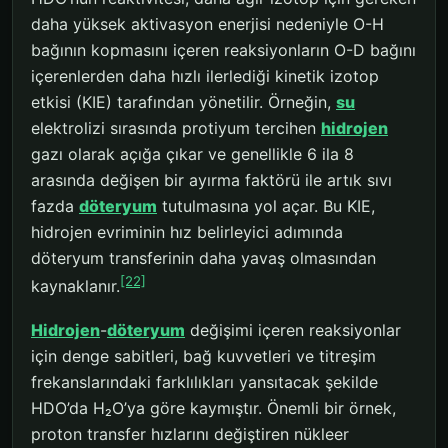
daha yüksek aktivasyon enerjisi nedeniyle O-H
bağının kopmasını içeren reaksiyonların O-D bağını
içerenlerden daha hızlı ilerlediği kinetik izotop
etkisi (KIE) tarafından yönetilir. Örneğin,
su
elektrolizi sırasında protiyum tercihen
hidrojen
gazı olarak açığa çıkar ve genellikle 6 ila 8
arasında değişen bir ayırma faktörü ile artık sıvı
fazda
döteryum
tutulmasına yol açar. Bu KIE,
hidrojen evriminin hız belirleyici adımında
döteryum transferinin daha yavaş olmasından
[22]
kaynaklanır.
Hidrojen
-
döteryum
değişimi içeren reaksiyonlar
için denge sabitleri, bağ kuvvetleri ve titreşim
frekanslarındaki farklılıkları yansıtacak şekilde
HDO’da H₂O’ya göre kaymıştır. Önemli bir örnek,
proton transfer hızlarını değiştiren nükleer