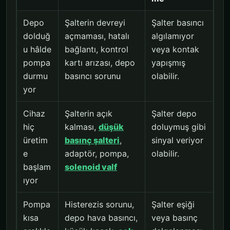
Depo
Şalterin devreyi
Şalter basıncı
dolduğ
açmaması, hatalı
algılamıyor
u hâlde
bağlantı, kontrol
veya kontak
pompa
kartı arızası, depo
yapışmış
durmu
basıncı sorunu
olabilir.
yor
Cihaz
Şalterin açık
Şalter depo
hiç
kalması,
düşük
doluymuş gibi
üretim
basınç şalteri
,
sinyal veriyor
e
adaptör, pompa,
olabilir.
başlam
solenoid valf
ıyor
Pompa
Histerezis sorunu,
Şalter eşiği
kısa
depo hava basıncı,
veya basınç