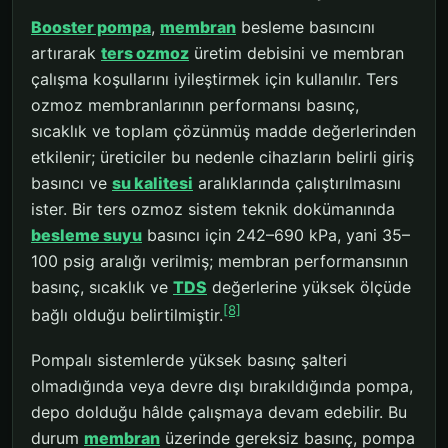
Booster pompa
,
membran
besleme basıncını
artırarak
ters ozmoz
üretim debisini ve membran
çalışma koşullarını iyileştirmek için kullanılır. Ters
ozmoz membranlarının performansı basınç,
sıcaklık ve toplam çözünmüş madde değerlerinden
etkilenir; üreticiler bu nedenle cihazların belirli giriş
basıncı ve
su kalitesi
aralıklarında çalıştırılmasını
ister. Bir ters ozmoz sistem teknik dokümanında
besleme suyu
basıncı için 242–690 kPa, yani 35–
100 psig aralığı verilmiş; membran performansının
basınç, sıcaklık ve
TDS
değerlerine yüksek ölçüde
[8]
bağlı olduğu belirtilmiştir.
Pompalı sistemlerde yüksek basınç şalteri
olmadığında veya devre dışı bırakıldığında pompa,
depo dolduğu hâlde çalışmaya devam edebilir. Bu
durum
membran
üzerinde gereksiz basınç, pompa