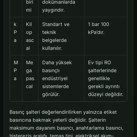
biri
dokümanlarda
mi
yaygındır.
k
Kil
Standart ve
1 bar 100
P
op
teknik
kPa’dır.
a
asc
belgelerde
al
kullanılır.
M
Me
Daha yüksek
Ev tipi RO
P
ga
basınçlı
şalterlerinde
a
pas
endüstriyel
genellikle
cal
sistemlerde
gerekli ayrıntı
görülür.
düzeyi değildir.
Basınç şalteri değerlendirilirken yalnızca etiket
basıncına bakmak yeterli değildir. Şalterin
maksimum dayanım basıncı, anahtarlama basıncı,
histerezis aralığı, temas tipi, elektriksel akım-