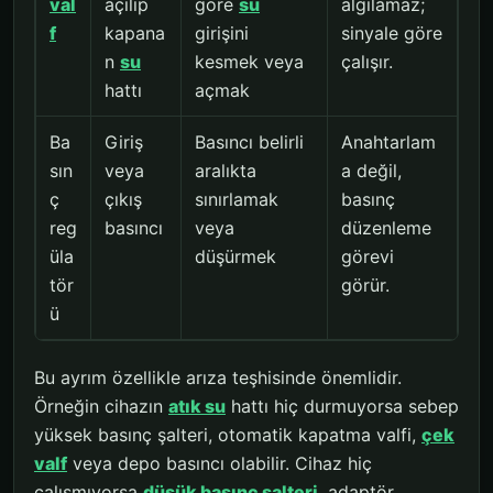
val
açılıp
göre
su
algılamaz;
f
kapana
girişini
sinyale göre
n
su
kesmek veya
çalışır.
hattı
açmak
Ba
Giriş
Basıncı belirli
Anahtarlam
sın
veya
aralıkta
a değil,
ç
çıkış
sınırlamak
basınç
reg
basıncı
veya
düzenleme
üla
düşürmek
görevi
tör
görür.
ü
Bu ayrım özellikle arıza teşhisinde önemlidir.
Örneğin cihazın
atık su
hattı hiç durmuyorsa sebep
yüksek basınç şalteri, otomatik kapatma valfi,
çek
valf
veya depo basıncı olabilir. Cihaz hiç
çalışmıyorsa
düşük basınç şalteri
, adaptör,