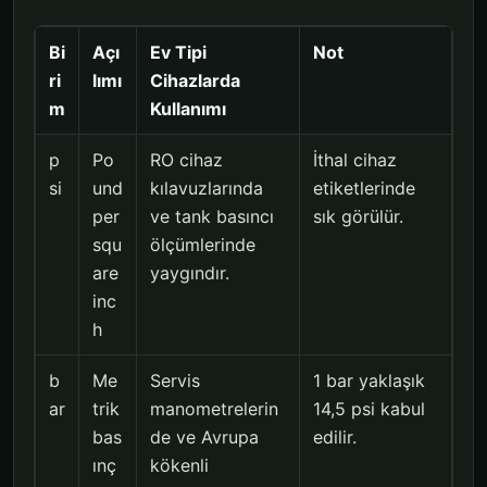
Bi
Açı
Ev Tipi
Not
ri
lımı
Cihazlarda
m
Kullanımı
p
Po
RO cihaz
İthal cihaz
si
und
kılavuzlarında
etiketlerinde
per
ve tank basıncı
sık görülür.
squ
ölçümlerinde
are
yaygındır.
inc
h
b
Me
Servis
1 bar yaklaşık
ar
trik
manometrelerin
14,5 psi kabul
bas
de ve Avrupa
edilir.
ınç
kökenli