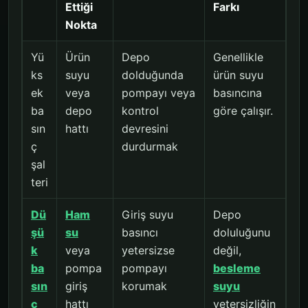
Ettiği
Farkı
Nokta
Yü
Ürün
Depo
Genellikle
ks
suyu
dolduğunda
ürün suyu
ek
veya
pompayı veya
basıncına
ba
depo
kontrol
göre çalışır.
sın
hattı
devresini
ç
durdurmak
şal
teri
Dü
Ham
Giriş suyu
Depo
şü
su
basıncı
doluluğunu
k
veya
yetersizse
değil,
ba
pompa
pompayı
besleme
sın
giriş
korumak
suyu
ç
hattı
yetersizliğin