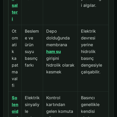
şal
i algılar.
ter
i
Ot
Beslem
Depo
Elektrik
om
e ve
dolduğunda
devresi
ati
ürün
membrana
yerine
k
suyu
ham su
hidrolik
ka
basınç
girişini
basınç
pat
farkı
hidrolik olarak
dengesiyle
ma
kesmek
çalışabilir.
val
fi
So
Elektrik
Kontrol
Basıncı
len
sinyaliy
kartından
genellikle
oid
le
gelen komuta
kendisi