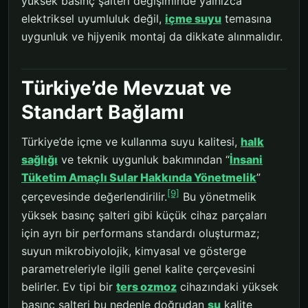
yüksek basınç şalteri değişiminde yalnızca
elektriksel uyumluluk değil,
içme suyu
temasına
uygunluk ve hijyenik montaj da dikkate alınmalıdır.
Türkiye’de Mevzuat ve
Standart Bağlamı
Türkiye’de içme ve kullanma suyu kalitesi,
halk
sağlığı
ve teknik uygunluk bakımından “
İnsani
Tüketim Amaçlı Sular Hakkında Yönetmelik
”
[9]
çerçevesinde değerlendirilir.
Bu yönetmelik
yüksek basınç şalteri gibi küçük cihaz parçaları
için ayrı bir performans standardı oluşturmaz;
suyun mikrobiyolojik, kimyasal ve gösterge
parametreleriyle ilgili genel kalite çerçevesini
belirler. Ev tipi bir
ters ozmoz
cihazındaki yüksek
basınç şalteri bu nedenle doğrudan
su
kalite