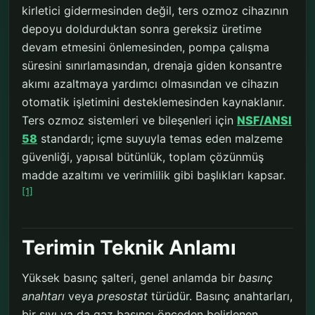
kirletici gidermesinden değil, ters ozmoz cihazının
depoyu doldurduktan sonra gereksiz üretime
devam etmesini önlemesinden, pompa çalışma
süresini sınırlamasından, drenaja giden konsantre
akımı azaltmaya yardımcı olmasından ve cihazın
otomatik işletimini desteklemesinden kaynaklanır.
Ters ozmoz sistemleri ve bileşenleri için
NSF/ANSI
58
standardı; içme suyuyla temas eden malzeme
güvenliği, yapısal bütünlük, toplam çözünmüş
madde azaltımı ve verimlilik gibi başlıkları kapsar.
[1]
Terimin Teknik Anlamı
Yüksek basınç şalteri, genel anlamda bir
basınç
anahtarı
veya
presostat
türüdür. Basınç anahtarları,
bir sıvı ya da gaz basıncı önceden belirlenen