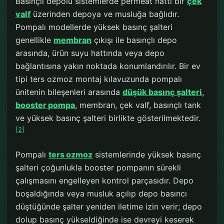
Basınçlı depolu sistemlerde permeat hattı bir
çek
valf
üzerinden depoya ve musluğa bağlıdır.
Pompalı modellerde yüksek basınç şalteri
genellikle
membran
çıkışı ile basınçlı depo
arasında, ürün suyu hattında veya depo
bağlantısına yakın noktada konumlandırılır. Bir ev
tipi ters ozmoz montaj kılavuzunda pompalı
ünitenin bileşenleri arasında
düşük basınç şalteri
,
booster pompa
, membran, çek valf, basınçlı tank
ve yüksek basınç şalteri birlikte gösterilmektedir.
[2]
Pompalı
ters ozmoz
sistemlerinde yüksek basınç
şalteri çoğunlukla booster pompanın sürekli
çalışmasını engelleyen kontrol parçasıdır. Depo
boşaldığında veya musluk açılıp depo basıncı
düştüğünde şalter yeniden iletime izin verir; depo
dolup basınç yükseldiğinde ise devreyi keserek