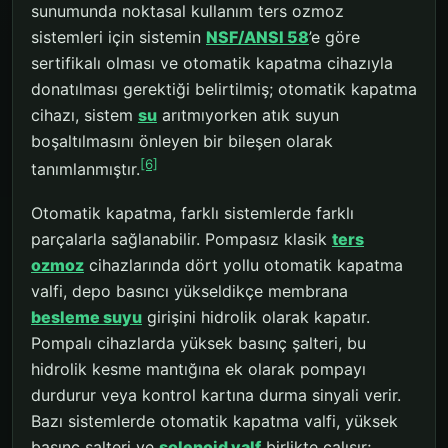
sunumunda noktasal kullanım ters ozmoz
sistemleri için sistemin
NSF/ANSI 58
’e göre
sertifikalı olması ve otomatik kapatma cihazıyla
donatılması gerektiği belirtilmiş; otomatik kapatma
cihazı, sistem
su
arıtmıyorken atık suyun
boşaltılmasını önleyen bir bileşen olarak
[6]
tanımlanmıştır.
Otomatik kapatma, farklı sistemlerde farklı
parçalarla sağlanabilir. Pompasız klasik
ters
ozmoz
cihazlarında dört yollu otomatik kapatma
valfi, depo basıncı yükseldikçe membrana
besleme suyu
girişini hidrolik olarak kapatır.
Pompalı cihazlarda yüksek basınç şalteri, bu
hidrolik kesme mantığına ek olarak pompayı
durdurur veya kontrol kartına durma sinyali verir.
Bazı sistemlerde otomatik kapatma valfi, yüksek
basınç şalteri ve
solenoid valf
birlikte çalışır;