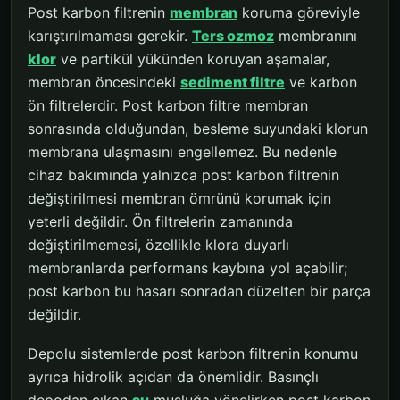
Post karbon filtrenin
membran
koruma göreviyle
karıştırılmaması gerekir.
Ters ozmoz
membranını
klor
ve partikül yükünden koruyan aşamalar,
membran öncesindeki
sediment filtre
ve karbon
ön filtrelerdir. Post karbon filtre membran
sonrasında olduğundan, besleme suyundaki klorun
membrana ulaşmasını engellemez. Bu nedenle
cihaz bakımında yalnızca post karbon filtrenin
değiştirilmesi membran ömrünü korumak için
yeterli değildir. Ön filtrelerin zamanında
değiştirilmemesi, özellikle klora duyarlı
membranlarda performans kaybına yol açabilir;
post karbon bu hasarı sonradan düzelten bir parça
değildir.
Depolu sistemlerde post karbon filtrenin konumu
ayrıca hidrolik açıdan da önemlidir. Basınçlı
depodan çıkan
su
musluğa yönelirken post karbon