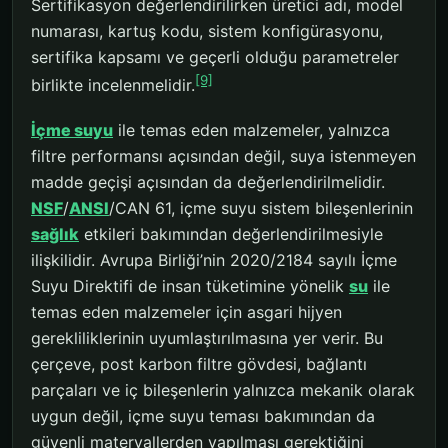
Sertifikasyon değerlendirilirken üretici adı, model
numarası, kartuş kodu, sistem konfigürasyonu,
sertifika kapsamı ve geçerli olduğu parametreler
[9]
birlikte incelenmelidir.
İçme suyu
ile temas eden malzemeler, yalnızca
filtre performansı açısından değil, suya istenmeyen
madde geçişi açısından da değerlendirilmelidir.
NSF
/
ANSI
/CAN 61, içme suyu sistem bileşenlerinin
sağlık
etkileri bakımından değerlendirilmesiyle
ilişkilidir. Avrupa Birliği’nin 2020/2184 sayılı İçme
Suyu Direktifi de insan tüketimine yönelik
su
ile
temas eden malzemeler için asgari hijyen
gerekliliklerinin uyumlaştırılmasına yer verir. Bu
çerçeve, post karbon filtre gövdesi, bağlantı
parçaları ve iç bileşenlerin yalnızca mekanik olarak
uygun değil, içme suyu teması bakımından da
güvenli materyallerden yapılması gerektiğini