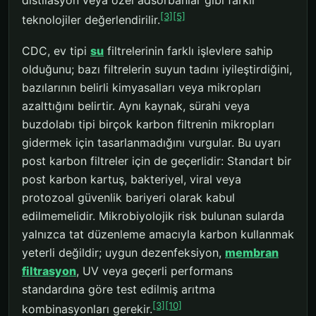
[3]
[5]
teknolojiler değerlendirilir.
CDC, ev tipi
su
filtrelerinin farklı işlevlere sahip
olduğunu; bazı filtrelerin suyun tadını iyileştirdiğini,
bazılarının belirli kimyasalları veya mikropları
azalttığını belirtir. Aynı kaynak, sürahi veya
buzdolabı tipi birçok karbon filtrenin mikropları
gidermek için tasarlanmadığını vurgular. Bu uyarı
post karbon filtreler için de geçerlidir: Standart bir
post karbon kartuş, bakteriyel, viral veya
protozoal güvenlik bariyeri olarak kabul
edilmemelidir. Mikrobiyolojik risk bulunan sularda
yalnızca tat düzenleme amacıyla karbon kullanmak
yeterli değildir; uygun dezenfeksiyon,
membran
filtrasyon
, UV veya geçerli performans
standardına göre test edilmiş arıtma
[3]
[10]
kombinasyonları gerekir.