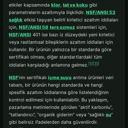
etkiler kapsamında
klor
,
tat ve koku
gibi
parametrelerin azaltımıyla ilişkilidir.
NSF/ANSI 53
sağlık
etkisi taşıyan belirli kirletici azaltım iddiaları
için,
NSF/ANSI 58
ters ozmoz
sistemleri için,
NSF
/
ANSI
401 ise bazı iz düzeydeki yeni kirletici
veya rastlantısal bileşiklerin azaltım iddiaları için
kullanılır. Bir ürünün yalnızca bir standarda göre
sertifikalı olması, diğer standartlardaki tüm
[1]
[11]
iddiaları karşıladığı anlamına gelmez.
NSF
’nin sertifikalı
içme suyu
arıtma ürünleri veri
tabanı, bir ürünün hangi standarda ve hangi
spesifik azaltım iddialarına göre listelendiğinin
kontrol edilmesi için kullanılabilir. Bu yaklaşım,
pazarlama metinlerinde görülen “aktif karbonlu”,
“tatlandırıcı”, “organik giderim” veya “sağlıklı
su
”
gibi belirsiz ifadelerden daha güvenilirdir.