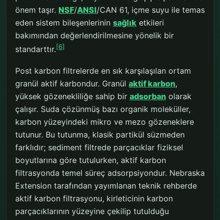
önem taşır.
NSF
/
ANSI
/CAN 61, içme suyu ile temas
eden sistem bileşenlerinin
sağlık
etkileri
bakımından değerlendirilmesine yönelik bir
[6]
standarttır.
Post karbon filtrelerde en sık karşılaşılan ortam
granül aktif karbondur. Granül
aktif karbon
,
yüksek gözenekliliğe sahip bir
adsorban
olarak
çalışır. Suda çözünmüş bazı organik moleküller,
karbon yüzeyindeki mikro ve mezo gözeneklere
tutunur. Bu tutunma, klasik partikül süzmeden
farklıdır; sediment filtrede parçacıklar fiziksel
boyutlarına göre tutulurken, aktif karbon
filtrasyonda temel süreç adsorpsiyondur. Nebraska
Extension tarafından yayımlanan teknik rehberde
aktif karbon filtrasyonu, kirleticinin karbon
parçacıklarının yüzeyine çekilip tutulduğu