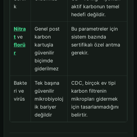
k
aktif karbonun temel
hedefi değildir.
Nitra
Genel post
Bu parametreler için
t
ve
karbon
sistem bazında
florü
kartuşla
sertifikalı özel arıtma
r
güvenilir
gerekir.
biçimde
giderilmez
Bakte
Tek başına
CDC, birçok ev tipi
ri ve
güvenilir
karbon filtrenin
virüs
mikrobiyoloj
mikropları gidermek
ik bariyer
için tasarlanmadığını
değildir
belirtir.