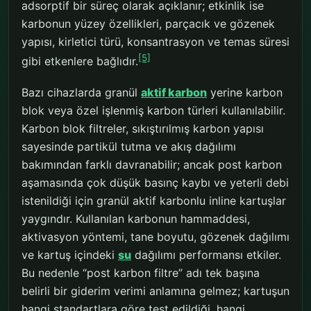
adsorptif bir süreç olarak açıklanır; etkinlik ise
karbonun yüzey özellikleri, parçacık ve gözenek
yapısı, kirletici türü, konsantrasyon ve temas süresi
[5]
gibi etkenlere bağlıdır.
Bazı cihazlarda granül
aktif karbon
yerine karbon
blok veya özel işlenmiş karbon türleri kullanılabilir.
Karbon blok filtreler, sıkıştırılmış karbon yapısı
sayesinde partikül tutma ve akış dağılımı
bakımından farklı davranabilir; ancak post karbon
aşamasında çok düşük basınç kaybı ve yeterli debi
istenildiği için granül aktif karbonlu inline kartuşlar
yaygındır. Kullanılan karbonun hammaddesi,
aktivasyon yöntemi, tane boyutu, gözenek dağılımı
ve kartuş içindeki
su
dağılımı performansı etkiler.
Bu nedenle “post karbon filtre” adı tek başına
belirli bir giderim verimi anlamına gelmez; kartuşun
hangi standartlara göre test edildiği, hangi