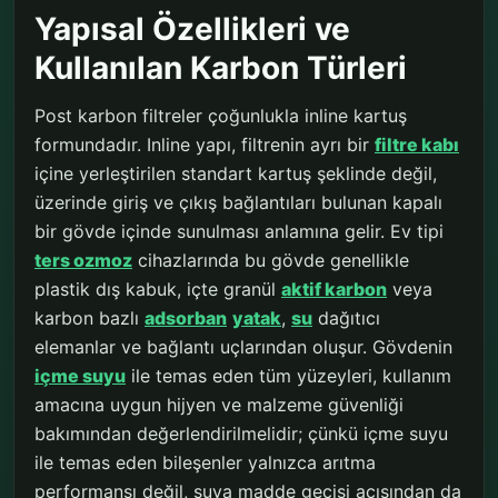
Yapısal Özellikleri ve
Kullanılan Karbon Türleri
Post karbon filtreler çoğunlukla inline kartuş
formundadır. Inline yapı, filtrenin ayrı bir
filtre kabı
içine yerleştirilen standart kartuş şeklinde değil,
üzerinde giriş ve çıkış bağlantıları bulunan kapalı
bir gövde içinde sunulması anlamına gelir. Ev tipi
ters ozmoz
cihazlarında bu gövde genellikle
plastik dış kabuk, içte granül
aktif karbon
veya
karbon bazlı
adsorban
yatak
,
su
dağıtıcı
elemanlar ve bağlantı uçlarından oluşur. Gövdenin
içme suyu
ile temas eden tüm yüzeyleri, kullanım
amacına uygun hijyen ve malzeme güvenliği
bakımından değerlendirilmelidir; çünkü içme suyu
ile temas eden bileşenler yalnızca arıtma
performansı değil, suya madde geçişi açısından da