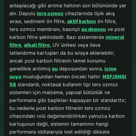
anlaşılacağı gibi arıtma hattının son bölümünde yer
alır. Depolu
ters ozmoz
cihazlarında tipik akış
sırası, sediment ön filtre,
aktif karbon
ön filtre,
ters ozmoz membranı, basınçlı
su deposu
ve post
karbon filtre şeklindedir. Bazı sistemlerde
mineral
filtre
,
alkali filtre
, UV ünitesi veya ilave
tatlandırma kartuşları da bu sıraya eklenebilir;
ancak post karbon filtrenin temel konumu
genellikle arıtılmış
su
deposundan sonra,
içme
suyu
musluğundan hemen önceki hattır.
NSF/ANSI
58
standardı, noktasal kullanım tipi ters ozmoz
sistemleri için malzeme, yapısal bütünlük ve
performans gibi başlıkları kapsayan bir standarttır;
bu nedenle post karbon filtrenin ters ozmoz
cihazındaki rolü değerlendirilirken yalnızca karbon
kartuşunun değil, sistemin tamamının hangi
performans iddialarıyla test edildiği dikkate