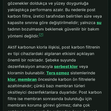
gözenekler doldukça ve yüzey doygunluğa
yaklaştıkça performans azalır. Bu nedenle post
karbon filtre, üretici tarafından belirtilen süre veya
kapasite sınırına göre değiştirilmelidir; yalnızca
su
tadının bozulmasını beklemek güvenilir bir bakım
[7]
yöntemi değildir.
Aktif karbonun klorla ilişkisi, post karbon filtrenin
ev tipi cihazlardaki algılanan etkisini açıklayan
önemli bir noktadır. Şebeke suyunda
dezenfeksiyon amacıyla
serbest klor
veya
kloramin bulunabilir.
Ters ozmoz
sistemlerinde
klor
,
membran
öncesinde karbon ön filtrelerle
azaltılmalıdır; çünkü bazı membran türleri
oksitleyici dezenfektanlara duyarlıdır. Post karbon
filtre ise membran sonrasında bulunduğu için
membranı koruma görevi görmez; daha çok