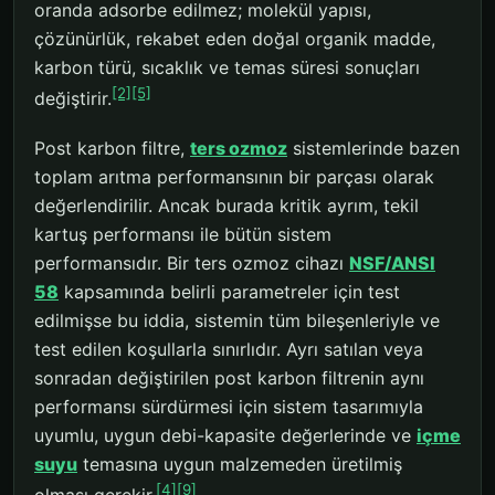
oranda adsorbe edilmez; molekül yapısı,
çözünürlük, rekabet eden doğal organik madde,
karbon türü, sıcaklık ve temas süresi sonuçları
[2]
[5]
değiştirir.
Post karbon filtre,
ters ozmoz
sistemlerinde bazen
toplam arıtma performansının bir parçası olarak
değerlendirilir. Ancak burada kritik ayrım, tekil
kartuş performansı ile bütün sistem
performansıdır. Bir ters ozmoz cihazı
NSF/ANSI
58
kapsamında belirli parametreler için test
edilmişse bu iddia, sistemin tüm bileşenleriyle ve
test edilen koşullarla sınırlıdır. Ayrı satılan veya
sonradan değiştirilen post karbon filtrenin aynı
performansı sürdürmesi için sistem tasarımıyla
uyumlu, uygun debi-kapasite değerlerinde ve
içme
suyu
temasına uygun malzemeden üretilmiş
[4]
[9]
olması gerekir.