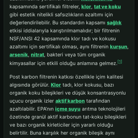
kapsamında sertifikalı filtreler,
klor
,
tat ve koku
gibi estetik nitelikli safsızlıkların azaltımı için
değerlendirilebilir. Bu standardın kapsamı
sağlık
etkisi iddialarıyla karıştırılmamalıdır; bir filtrenin
NSF/ANSI 42 kapsamında klor tadı ve kokusu
azaltımı için sertifikalı olması, aynı filtrenin
kurşun
,
arsenik
,
nitrat
, bakteri veya tüm organik
[1]
kimyasallar için etkili olduğu anlamına gelmez.
Post karbon filtrenin katkısı özellikle içim kalitesi
algısında görülür.
Klor
tadı, klor kokusu, bazı
organik koku bileşikleri ve düşük konsantrasyonlu
uçucu organik izler
aktif karbon
tarafından
azaltılabilir. EPA’nın
içme suyu
arıtma teknolojileri
özetinde granül aktif karbonun tat-koku bileşikleri
ve bazı organik kirleticiler için yararlı olduğu
belirtilir. Buna karşılık her organik bileşik aynı