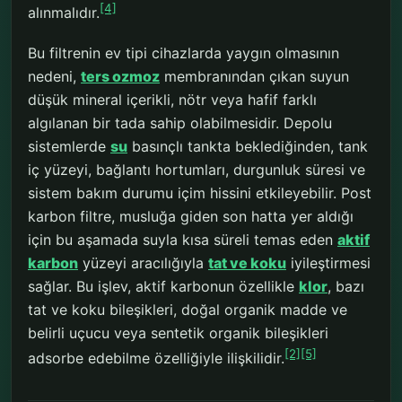
[4]
alınmalıdır.
Bu filtrenin ev tipi cihazlarda yaygın olmasının
nedeni,
ters ozmoz
membranından çıkan suyun
düşük mineral içerikli, nötr veya hafif farklı
algılanan bir tada sahip olabilmesidir. Depolu
sistemlerde
su
basınçlı tankta beklediğinden, tank
iç yüzeyi, bağlantı hortumları, durgunluk süresi ve
sistem bakım durumu içim hissini etkileyebilir. Post
karbon filtre, musluğa giden son hatta yer aldığı
için bu aşamada suyla kısa süreli temas eden
aktif
karbon
yüzeyi aracılığıyla
tat ve koku
iyileştirmesi
sağlar. Bu işlev, aktif karbonun özellikle
klor
, bazı
tat ve koku bileşikleri, doğal organik madde ve
belirli uçucu veya sentetik organik bileşikleri
[2]
[5]
adsorbe edebilme özelliğiyle ilişkilidir.