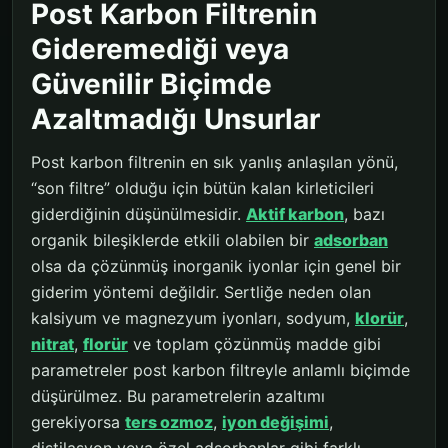
Post Karbon Filtrenin
Gideremediği veya
Güvenilir Biçimde
Azaltmadığı Unsurlar
Post karbon filtrenin en sık yanlış anlaşılan yönü,
“son filtre” olduğu için bütün kalan kirleticileri
giderdiğinin düşünülmesidir.
Aktif karbon
, bazı
organik bileşiklerde etkili olabilen bir
adsorban
olsa da çözünmüş inorganik iyonlar için genel bir
giderim yöntemi değildir. Sertliğe neden olan
kalsiyum ve magnezyum iyonları, sodyum,
klorür
,
nitrat
,
florür
ve toplam çözünmüş madde gibi
parametreler post karbon filtreyle anlamlı biçimde
düşürülmez. Bu parametrelerin azaltımı
gerekiyorsa
ters ozmoz
,
iyon değişimi
,
distilasyon veya özel adsorbanlar gibi farklı