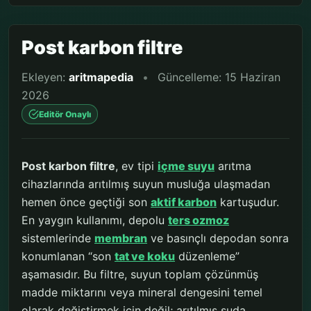
Post karbon filtre
Ekleyen:
aritmapedia
•
Güncelleme: 15 Haziran
2026
Editör Onaylı
Post karbon filtre
, ev tipi
içme suyu
arıtma
cihazlarında arıtılmış suyun musluğa ulaşmadan
hemen önce geçtiği son
aktif karbon
kartuşudur.
En yaygın kullanımı, depolu
ters ozmoz
sistemlerinde
membran
ve basınçlı depodan sonra
konumlanan “son
tat ve koku
düzenleme”
aşamasıdır. Bu filtre, suyun toplam çözünmüş
madde miktarını veya mineral dengesini temel
olarak değiştirmek için değil; arıtılmış suda