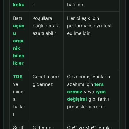
koku
r
bağlıdır.
Bazı
Koşullara
Her bileşik için
uçuc
bağlı olarak
performans ayrı test
u
azaltılabilir
edilmelidir.
orga
nik
bileş
ikler
TDS
Genel olarak
Çözünmüş iyonların
ve
gidermez
azaltımı için
ters
miner
ozmoz
veya
iyon
al
değişimi
gibi farklı
tuzlar
prosesler gerekir.
ı
Sertli
Gidermez
Ca²⁺ ve Mg²⁺ iyonları