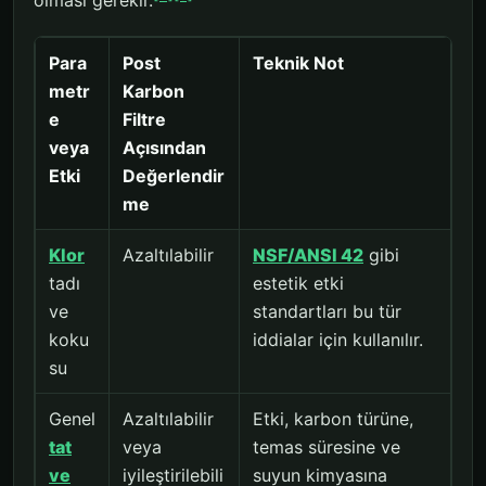
Para
Post
Teknik Not
metr
Karbon
e
Filtre
veya
Açısından
Etki
Değerlendir
me
Klor
Azaltılabilir
NSF/ANSI 42
gibi
tadı
estetik etki
ve
standartları bu tür
koku
iddialar için kullanılır.
su
Genel
Azaltılabilir
Etki, karbon türüne,
tat
veya
temas süresine ve
ve
iyileştirilebili
suyun kimyasına