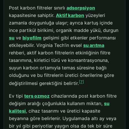
Post karbon filtreler sınırlı
adsorpsiyon
kapasitesine sahiptir.
Aktif karbon
yüzeyleri
zamanla doygunluğa ulaşır; ayrıca kartuş içinde
ince partikül birikimi, organik madde yükü, durgun
su
ve
biyofilm
gelişimi gibi etkenler performansı
etkileyebilir. Virginia Tech’in evsel
su arıtma
rehberi, aktif karbon filtrelerin etkinliğinin filtre
tasarımına, kirletici türü ve konsantrasyonuna,
suyun karbon ortamıyla temas süresine bağlı
olduğunu ve bu filtrelerin üretici önerilerine göre
[7]
değiştirilmesi gerektiğini belirtir.
Ev tipi
ters ozmoz
cihazlarında post karbon filtre
değişim aralığı çoğunlukla kullanım miktarı,
su
kalitesi
, cihaz tasarımı ve üretici kapasite
beyanına göre belirlenir. Uygulamada altı ay veya
bir yıl gibi periyotlar yaygın olsa da tek bir süre