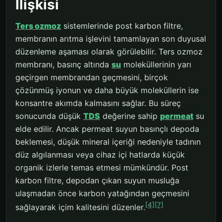
İlişkisi
Ters ozmoz
sistemlerinde post karbon filtre,
membranın arıtma işlevini tamamlayan son duyusal
düzenleme aşaması olarak görülebilir. Ters ozmoz
membranı, basınç altında
su
moleküllerinin yarı
geçirgen membrandan geçmesini, birçok
çözünmüş iyonun ve daha büyük moleküllerin ise
konsantre akımda kalmasını sağlar. Bu süreç
sonucunda düşük
TDS
değerine sahip
permeat
su
elde edilir. Ancak permeat suyun basınçlı depoda
beklemesi, düşük mineral içeriği nedeniyle tadının
düz algılanması veya cihaz içi hatlarda küçük
organik izlerle temas etmesi mümkündür. Post
karbon filtre, depodan çıkan suyun musluğa
ulaşmadan önce karbon yatağından geçmesini
[4]
[7]
sağlayarak içim kalitesini düzenler.