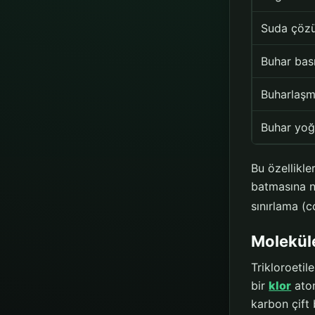
Suda çözü
Buhar bas
Buharlaşma
Buhar yoğ
Bu özellikl
batmasına n
sınırlama (c
Moleküle
Trikloroeti
bir
klor
atom
karbon çift 