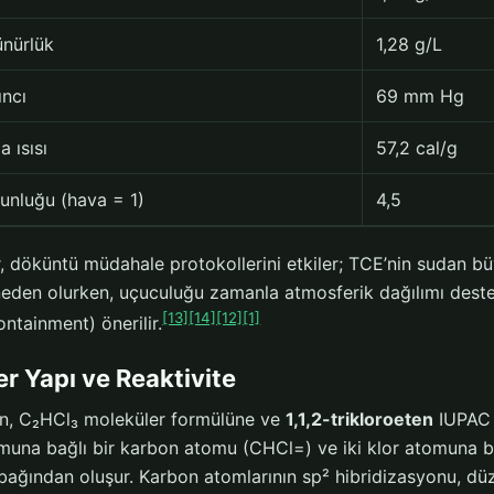
nürlük
1,28 g/L
ıncı
69 mm Hg
 ısısı
57,2 cal/g
unluğu (hava = 1)
4,5
er, döküntü müdahale protokollerini etkiler; TCE’nin sudan 
eden olurken, uçuculuğu zamanla atmosferik dağılımı dest
[13]
[14]
[12]
[1]
ontainment) önerilir.
r Yapı ve Reaktivite
len, C₂HCl₃ moleküler formülüne ve
1,1,2-trikloroeten
IUPAC a
una bağlı bir karbon atomu (CHCl=) ve iki klor atomuna bağ
bağından oluşur. Karbon atomlarının sp² hibridizasyonu, düz