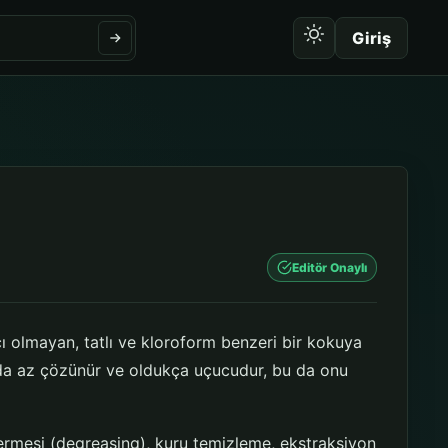
Giriş
Editör Onaylı
cı olmayan, tatlı ve kloroform benzeri bir kokuya
a az çözünür ve oldukça uçucudur, bu da onu
dermesi (degreasing), kuru temizleme, ekstraksiyon