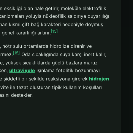
 eksikliği olan hale getirir, moleküle elektrofilik
nizmaları yoluyla nükleofilik saldırıya duyarlılığı
anan kısmi çift bağ karakteri nedeniyle doymuş
[15]
nel kararlılığı artırır.
r, nötr sulu ortamlarda hidrolize direnir ve
[15]
ermez.
Oda sıcaklığında suya karşı inert kalır,
e, yüksek sıcaklıklarda güçlü bazlara maruz
rken,
ultraviyole
ışınlama fotolitik bozunmayı
e şiddetli bir şekilde reaksiyona girerek
hidrojen
vite ile tezat oluşturan tipik kullanım koşulları
asını destekler.