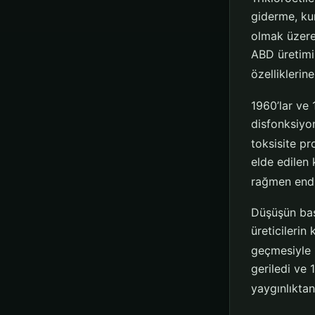
giderme, ku
olmak üzere
ABD üretimi
özelliklerin
1960’lar ve 
disfonksiyo
toksisite pro
elde edilen 
rağmen endüs
Düşüşün başl
üreticilerin
geçmesiyle 1
geriledi ve
yaygınlıktan