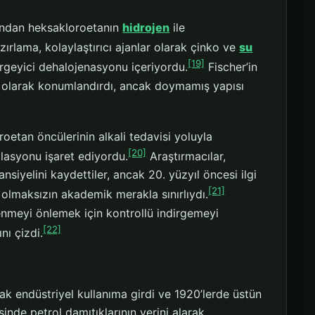
fından heksakloroetanın
hidrojen
ile
ırlama, kolaylaştırıcı ajanlar olarak çinko ve
su
[19]
irgeyici dehalojenasyonu içeriyordu.
Fischer’in
evi olarak konumlandırdı, ancak doymamış yapısı
oetan öncülerinin alkali tedavisi yoluyla
[20]
olasyonu işaret ediyordu.
Araştırmacılar,
siyelini kaydettiler, ancak 20. yüzyıl öncesi ilgi
[21]
lmaksızın akademik merakla sınırlıydı.
lenmeyi önlemek için kontrollü indirgemeyi
[22]
nı çizdi.
arak endüstriyel kullanıma girdi ve 1920’lerde üstün
nde petrol damıtıklarının yerini alarak