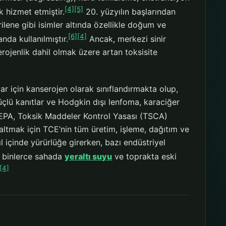
[4]
[5]
k hizmet etmiştir.
20. yüzyılın başlarından
rilene gibi isimler altında özellikle doğum ve
[6]
[4]
nda kullanılmıştır.
Ancak, merkezi sinir
rojenlik dahil olmak üzere artan toksisite
ar için kanserojen olarak sınıflandırmakta olup,
çlü kanıtlar ve Hodgkin dışı lenfoma, karaciğer
EPA, Toksik Maddeler Kontrol Yasası (TSCA)
altmak için TCE’nin tüm üretim, işleme, dağıtım ve
ıl içinde yürürlüğe girerken, bazı endüstriyel
 binlerce sahada
yeraltı suyu
ve toprakta eski
[4]