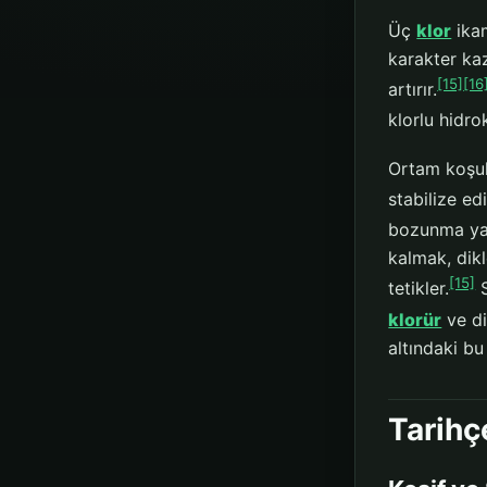
Üç
klor
ikam
karakter kaz
[15]
[16
artırır.
klorlu hidro
Ortam koşull
stabilize e
bozunma yal
kalmak, dikl
[15]
tetikler.
S
klorür
ve di
altındaki bu
Tarihç