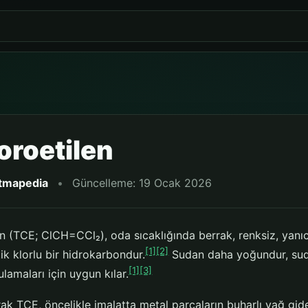
loroetilen
itmapedia
•
Güncelleme: 19 Ocak 2026
en (TCE; ClCH=CCl₂), oda sıcaklığında berrak, renksiz, yanı
[1]
[2]
ik klorlu bir hidrokarbondur.
Sudan daha yoğundur, sud
[1]
[3]
amaları için uygun kılar.
arak TCE, öncelikle imalatta metal parçaların buharlı yağ gi