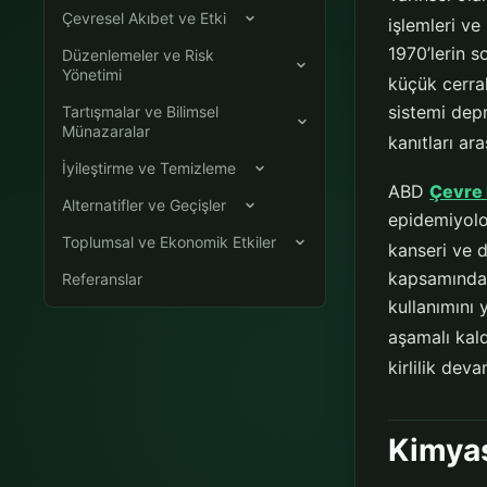
Çevresel Akıbet ve Etki
işlemleri ve
1970’lerin s
Düzenlemeler ve Risk
Yönetimi
küçük cerrah
sistemi depr
Tartışmalar ve Bilimsel
Münazaralar
kanıtları ar
İyileştirme ve Temizleme
ABD
Çevre
Alternatifler ve Geçişler
epidemiyolo
Toplumsal ve Ekonomik Etkiler
kanseri ve d
kapsamında,
Referanslar
kullanımını 
aşamalı kal
kirlilik dev
Kimyas