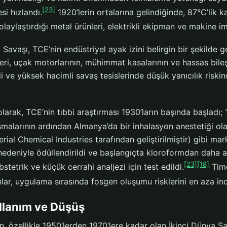
[23]
i hızlandı.
1920’lerin ortalarına gelindiğinde, 87°C’lik
kolaylaştırdığı metal ürünleri, elektrikli ekipman ve makine 
 Savaşı, TCE’nin endüstriyel ayak izini belirgin bir şekilde
eri, uçak motorlarının, mühimmat kasalarının ve hassas bileş
i ve yüksek hacimli savaş tesislerinde düşük yanıcılık riskin
larak, TCE’nin tıbbi araştırması 1930’ların başında başladı
malarının ardından Almanya’da bir inhalasyon anestetiği olar
erial Chemical Industries tarafından geliştirilmiştir) gibi marka
nedeniyle ödüllendirildi ve başlangıçta kloroformdan daha 
[23]
[18]
stetrik ve küçük cerrahi analjezi için test edildi.
Timo
ar, uygulama sırasında fosgen oluşumu risklerini en aza ind
llanım ve Düşüş
en, özellikle 1950’lerden 1970’lere kadar olan İkinci Dünya 