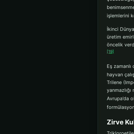
benimsenmes
işlemlerini 
İkinci Dünya
üretim emirl
öncelik verd
[19]
Eş zamanlı o
hayvan çalış
Trilene (Imp
yanmazlığı 
Avrupa’da ob
formülasyonl
Zirve Ku
Trikloroetil