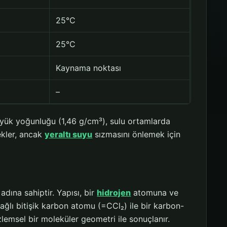
25°C
25°C
Kaynama noktası
–
büyük yoğunluğu (1,46 g/cm³), sulu ortamlarda
ekler, ancak
yeraltı suyu
sızmasını önlemek için
dına sahiptir. Yapısı, bir
hidrojen
atomuna ve
lı bitişik karbon atomu (=CCl₂) ile bir karbon-
lemsel bir moleküler geometri ile sonuçlanır.