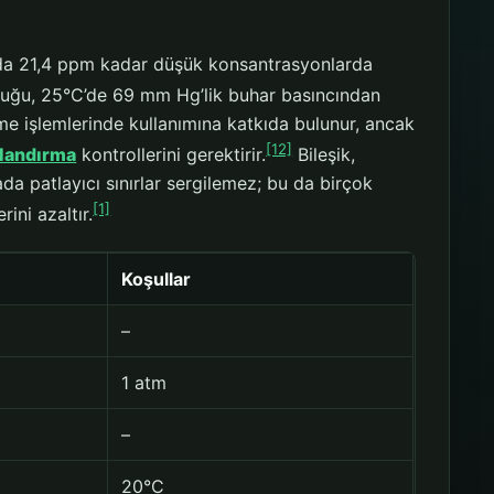
avada 21,4 ppm kadar düşük konsantrasyonlarda
uğu, 25°C’de 69 mm Hg’lik buhar basıncından
me işlemlerinde kullanımına katkıda bulunur, ancak
[12]
landırma
kontrollerini gerektirir.
Bileşik,
da patlayıcı sınırlar sergilemez; bu da birçok
[1]
ini azaltır.
Koşullar
–
1 atm
–
20°C