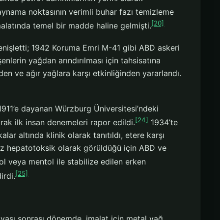
 kaynama noktasının verimli buhar fazı temizleme
[20]
imalatında temel bir madde haline gelmişti.
 genişletti; 1942 Koruma Emri M-41 gibi ABD askeri
enlerin yağdan arındırılması için tahsisatına
den ve ağır yağlara karşı etkinliğinden yararlandı.
; 1911’e dayanan Würzburg Üniversitesi’ndeki
[24]
ak ilk insan denemeleri rapor edildi.
1934’te
lar altında klinik olarak tanıtıldı, etere karşı
az hepatotoksik olarak görüldüğü için ABD ve
l veya mentol ile stabilize edilen erken
[25]
irdi.
Savaşı sonrası dönemde, imalat için metal yağ