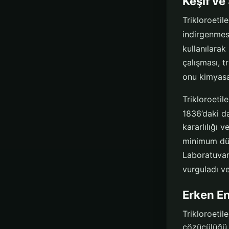
Keşif ve
Trikloroeti
indirgenmesi
kullanılarak
çalışması, t
onu kimyasal
Trikloroetil
1836’daki d
kararlılığı 
minimum düz
Laboratuvar 
vurguladı ve
Erken E
Trikloroetil
çözücülüğü,