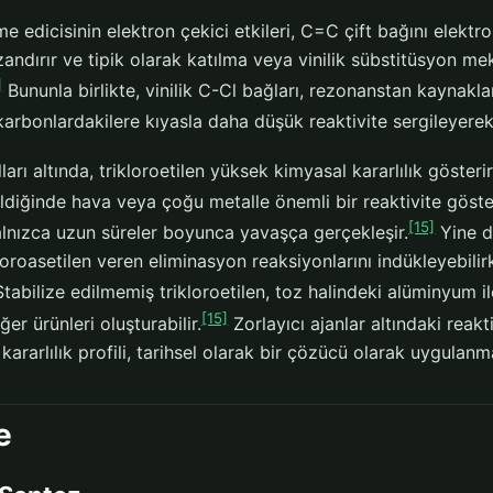
e edicisinin elektron çekici etkileri, C=C çift bağını elektron
andırır ve tipik olarak katılma veya vinilik sübstitüsyon meka
]
Bununla birlikte, vinilik C-Cl bağları, rezonanstan kaynakl
karbonlardakilere kıyasla daha düşük reaktivite sergileyerek ge
arı altında, trikloroetilen yüksek kimyasal kararlılık gösteri
dildiğinde hava veya çoğu metalle önemli bir reaktivite göst
[15]
nızca uzun süreler boyunca yavaşça gerçekleşir.
Yine d
oroasetilen veren eliminasyon reaksiyonlarını indükleyebili
tabilize edilmemiş trikloroetilen, toz halindeki alüminyum il
[15]
ğer ürünleri oluşturabilir.
Zorlayıcı ajanlar altındaki reakti
 kararlılık profili, tarihsel olarak bir çözücü olarak uygulanm
e