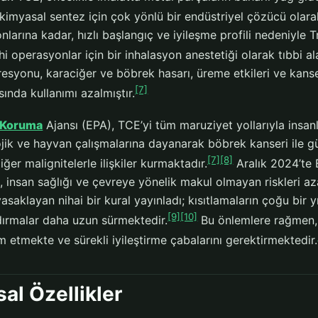
 kimyasal sentez için çok yönlü bir endüstriyel çözücü olara
onlarına kadar, hızlı başlangıç ve iyileşme profili nedeniyle T
i operasyonlar için bir inhalasyon anestetiği olarak tıbbi ala
esyonu, karaciğer ve böbrek hasarı, üreme etkileri ve kanse
[7]
asında kullanımı azalmıştır.
 Koruma
Ajansı (EPA), TCE’yi tüm maruziyet yollarıyla insanl
jik ve hayvan çalışmalarına dayanarak böbrek kanseri ile gü
[7]
[8]
iğer malignitelerle ilişkiler kurmaktadır.
Aralık 2024’te 
 insan sağlığı ve çevreye yönelik makul olmayan riskleri az
yasaklayan nihai bir kural yayınladı; kısıtlamaların çoğu bir y
[9]
[10]
dırmalar daha uzun sürmektedir.
Bu önlemlere rağmen,
am etmekte ve sürekli iyileştirme çabalarını gerektirmektedir.
al Özellikler