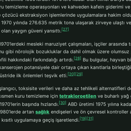
ru temizleme operasyonları ve kahveden kafein giderimi ve 
 çözücü ekstraksiyon işlemlerinde uygulamalara hakim olduğ
 1970 yılında 276.635 metrik tona ulaşarak zirveye ulaştı ve
[27]
e olan yaygın güveni yansıttı.
1970’lerdeki mesleki maruziyet çalışmaları, işçiler arasında tr
nu gibi nörolojik bozukluklar da dahil olmak üzere olumsuz
[28]
fili hakkındaki farkındalığı artırdı.
Bu bulgular, hayvan b
kanserojen potansiyele dair ortaya çıkan kanıtlarla birleştiğ
[20]
[29]
tride ilk önlemleri teşvik etti.
angıcı, toksisite verileri ve daha az tehlikeli alternatifler
 kısmen kuru temizleme için
tetrakloroetilen
ve buharlı yağ g
[30]
970’lerin başında hızlandı.
ABD üretimi 1975 yılına kad
 1980’lerde artan
sağlık
endişeleri ve ön çevresel kontroller 
[19]
[31]
 kısıtlı uygulamaya geçiş işaretlendi.