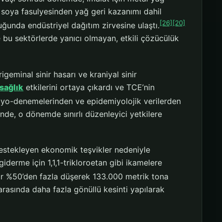
soya fasulyesinden yağ geri kazanımı dahil
[26]
[20]
unda endüstriyel dağıtım zirvesine ulaştı.
 bu sektörlerde yanıcı olmayan, etkili çözücülük
igeminal sinir hasarı ve kraniyal sinir
sağlık
etkilerini ortaya çıkardı ve TCE’nin
iyo-denemelerinden ve epidemiyolojik verilerden
inde, o dönemde sınırlı düzenleyici yetkilere
i destekleyen ekonomik teşvikler nedeniyle
iderme için 1,1,1-trikloroetan gibi ikamelere
ar %50’den fazla düşerek 133.000 metrik tona
arasında daha fazla gönüllü kesinti yapılarak