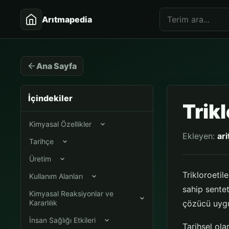
Arıtmapedia
Ana Sayfa
İçindekiler
Trik
Kimyasal Özellikler
Ekleyen:
ar
Tarihçe
Üretim
Trikloroetil
Kullanım Alanları
sahip sentet
Kimyasal Reaksiyonlar ve
Kararlılık
çözücü uygul
İnsan Sağlığı Etkileri
Tarihsel ol