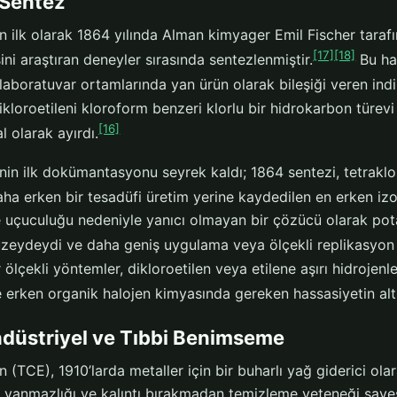
 Sentez
len ilk olarak 1864 yılında Alman kimyager Emil Fischer tara
[17]
[18]
ni araştıran deneyler sırasında sentezlenmiştir.
Bu haz
 laboratuvar ortamlarında yan ürün olarak bileşiği veren ind
rikloroetileni kloroform benzeri klorlu bir hidrokarbon tür
[16]
 olarak ayırdı.
enin ilk dokümantasyonu seyrek kaldı; 1864 sentezi, tetraklor
aha erken bir tesadüfi üretim yerine kaydedilen en erken iz
ve uçuculuğu nedeniyle yanıcı olmayan bir çözücü olarak potan
eydeydi ve daha geniş uygulama veya ölçekli replikasyon o
ölçekli yöntemler, dikloroetilen veya etilene aşırı hidrojen
 erken organik halojen kimyasında gereken hassasiyetin altı
ndüstriyel ve Tıbbi Benimseme
en (TCE), 1910’larda metaller için bir buharlı yağ giderici ol
 yanmazlığı ve kalıntı bırakmadan temizleme yeteneği sayesi