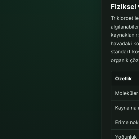
Fiziksel
Trikloroeti
algılanabile
kaynaklanır
havadaki ko
standart koş
organik çözü
Özellik
Moleküler 
Kaynama 
Erime nok
Yoğunluk