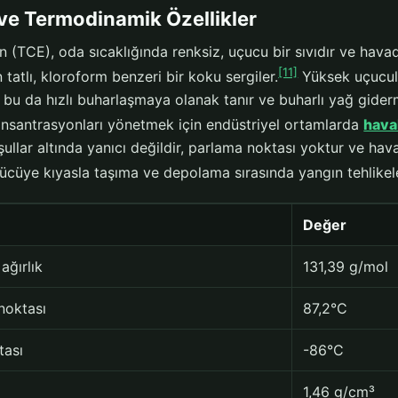
 ve Termodinamik Özellikler
len (TCE), oda sıcaklığında renksiz, uçucu bir sıvıdır ve h
[11]
n tatlı, kloroform benzeri bir koku sergiler.
Yüksek uçucul
; bu da hızlı buharlaşmaya olanak tanır ve buharlı yağ gider
nsantrasyonları yönetmek için endüstriyel ortamlarda
hava
ullar altında yanıcı değildir, parlama noktası yoktur ve hava
cüye kıyasla taşıma ve depolama sırasında yangın tehlikeler
Değer
ağırlık
131,39 g/mol
noktası
87,2°C
tası
-86°C
1,46 g/cm³