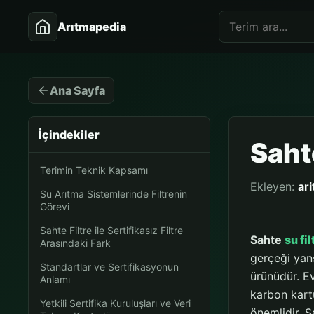
Arıtmapedia
Ana Sayfa
İçindekiler
Sahte
Terimin Teknik Kapsamı
Ekleyen:
ar
Su Arıtma Sistemlerinde Filtrenin
Görevi
Sahte Filtre ile Sertifikasız Filtre
Sahte
su fil
Arasındaki Fark
gerçeği ya
Standartlar ve Sertifikasyonun
ürünüdür. E
Anlamı
karbon kart
Yetkili Sertifika Kuruluşları ve Veri
önemlidir. Sa