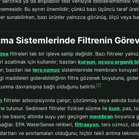
 sertifika ya da erişilebilir test verisiyle desteklememesi v
emesidir. Bu ayrım önemlidir; çünkü bazı üçüncü taraf üretic
er sunabilirken, bazı ürünler yalnızca görünüş, ölçü veya ba
tma Sistemlerinde Filtrenin Görev
ıtma
filtreleri tek bir işleve sahip değildir. Bazı filtreler ya
i azaltmak için kullanılır; bazıları
kurşun
,
uçucu organik bi
ır; bazıları ise
ters ozmoz
sistemlerinde membranı koruyan 
angi maddeleri giderebildiğinin filtre gözenek boyutuna, gid
[1]
tunma davranışına bağlı olduğunu belirtir.
n
filtreler adsorpsiyonla çalışır; çözünmüş veya askıda bu
e tutunur. Sediment filtreler fiziksel süzme ile
kum
, pas, t
 ise basınç altında suyu yarı geçirgen
membran
boyunca ge
 sağlar. EPA WaterSense rehberi,
filtrasyon
, ters ozmoz, dis
ndartları ve sınırlamaları olduğunu; hiçbir tekil arıtma teknolo