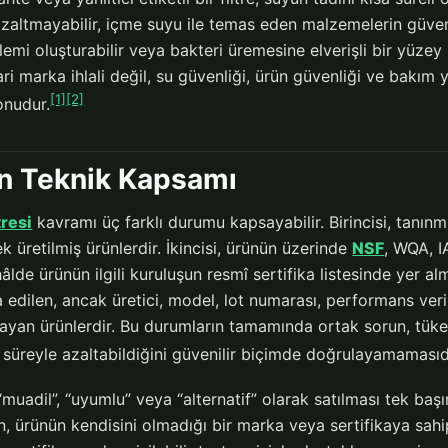
i azaltmayabilir, içme suyu ile temas eden malzemelerin güvenil
emi oluşturabilir veya bakteri üremesine elverişli bir yüzey h
ari marka ihlali değil, su güvenliği, ürün güvenliği ve bakı
[1]
[2]
onudur.
n Teknik Kapsamı
tresi
kavramı üç farklı durumu kapsayabilir. Birincisi, tanın
rek üretilmiş ürünlerdir. İkincisi, ürünün üzerinde
NSF
, WQA, I
lde ürünün ilgili kuruluşun resmî sertifika listesinde yer a
 edilen, ancak üretici, model, lot numarası, performans veri
an ürünlerdir. Bu durumların tamamında ortak sorun, tüketici
 süreyle azaltabildiğini güvenilir biçimde doğrulayamamasıd
n “muadil”, “uyumlu” veya “alternatif” olarak satılması tek 
n, ürünün kendisini olmadığı bir marka veya sertifikaya sah