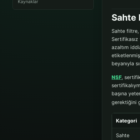
Kaynaklar
Sahte F
Sahte filtre
Sertifikasız 
azaltım iddi
etiketlenmiş
beyanıyla sı
NSF
, sertif
sertifikalıy
başına yeter
gerektiğini 
Kategori
Sahte