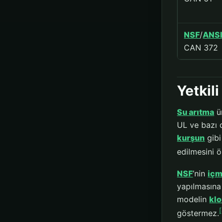
NSF
/
ANS
CAN 372
Yetkili
Su arıtma
ür
UL ve bazı d
kurşun
gibi
edilmesini ö
NSF
’nin
içm
yapılmasına 
modelin
klo
göstermez.