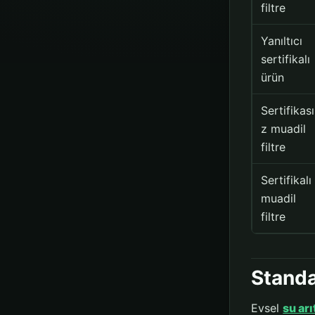
filtre
Yanıltıcı
sertifikalı
ürün
Sertifikası
z muadil
filtre
Sertifikalı
muadil
filtre
Standa
Evsel
su ar