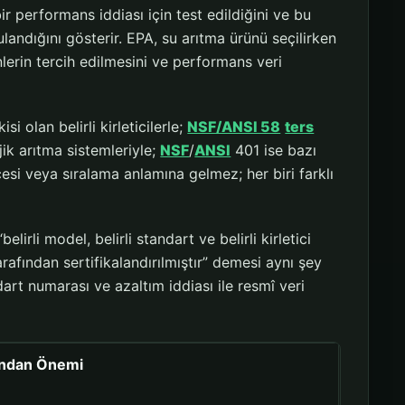
bir performans iddiası için test edildiğini ve bu
andığını gösterir. EPA, su arıtma ürünü seçilirken
nlerin tercih edilmesini ve performans veri
isi olan belirli kirleticilerle;
NSF/ANSI 58
ters
ik arıtma sistemleriyle;
NSF
/
ANSI
401 ise bazı
recesi veya sıralama anlamına gelmez; her biri farklı
lirli model, belirli standart ve belirli kirletici
afından sertifikalandırılmıştır” demesi aynı şey
dart numarası ve azaltım iddiası ile resmî veri
sından Önemi