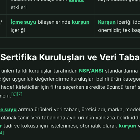
etkileri
I
/
İçme suyu
bileşenlerinde
kurşun
Kurşun
içeriği i
içeriği
önemlidir; tek baş
 Sertifika Kuruluşları ve Veri Tab
ünleri farklı kuruluşlar tarafından
NSF
/
ANSI
standartlarına 
iğer uygunluk değerlendirme kuruluşları belirli ürün kategor
 hedef kirleticiler için filtre seçerken akredite üçüncü taraf s
[6]
[7]
nerir.
e suyu
arıtma ürünleri veri tabanı, üretici adı, marka, mode
olanak tanır. Veri tabanında aynı ürünün yalnızca belirli idd
r
tadı ve kokusu için listelenmesi, otomatik olarak
kurşun
v
[4]