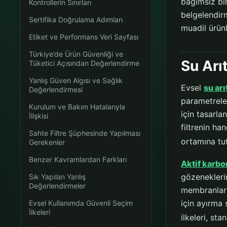
bağımsız bir
Kontrollerin Sınırları
belgelendirm
Sertifika Doğrulama Adımları
muadil ürünl
Etiket ve Performans Veri Sayfası
Türkiye’de Ürün Güvenliği ve
Su Arı
Tüketici Açısından Değerlendirme
Yanlış Güven Algısı ve Sağlık
Evsel
su ar
Değerlendirmesi
parametreler
Kurulum ve Bakım Hatalarıyla
için tasarlan
İlişkisi
filtrenin h
Sahte Filtre Şüphesinde Yapılması
ortamına tu
Gerekenler
Benzer Kavramlardan Farkları
Aktif karbo
gözeneklerin
Sık Yapılan Yanlış
Değerlendirmeler
membranları
için ayırma
Evsel Kullanımda Güvenli Seçim
İlkeleri
ilkeleri, sta