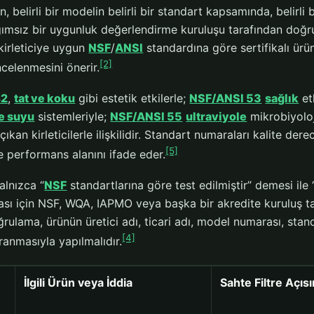
n, belirli bir modelin belirli bir standart kapsamında, belirli 
ımsız bir uygunluk değerlendirme kuruluşu tarafından doğrul
kirleticiye uygun
NSF
/
ANSI
standardına göre sertifikalı ürü
[2]
ncelenmesini önerir.
42
,
tat ve koku
gibi estetik etkilerle;
NSF/ANSI 53
sağlık
etk
e suyu
sistemleriyle;
NSF/ANSI 55
ultraviyole
mikrobiyoloj
çıkan kirleticilerle ilişkilidir. Standart numaraları kalite de
[5]
 performans alanını ifade eder.
alnızca “
NSF
standartlarına göre test edilmiştir” demesi ile “be
ası için NSF, WQA, IAPMO veya başka bir akredite kuruluş tar
ğrulama, ürünün üretici adı, ticari adı, model numarası, stan
[4]
ranmasıyla yapılmalıdır.
İlgili Ürün veya İddia
Sahte Filtre Açı