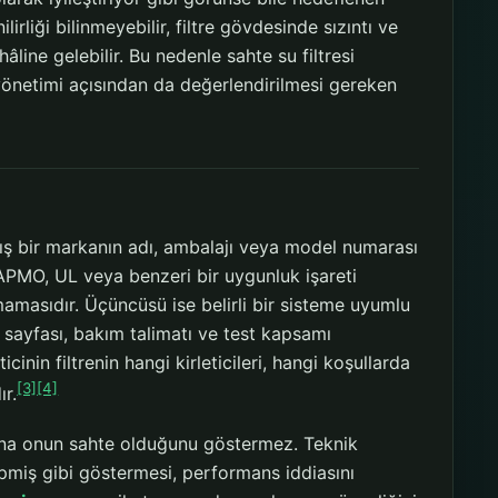
irliği bilinmeyebilir, filtre gövdesinde sızıntı ve
âline gelebilir. Bu nedenle sahte su filtresi
m yönetimi açısından da değerlendirilmesi gereken
mış bir markanın adı, ambalajı veya model numarası
APMO, UL veya benzeri bir uygunluk işareti
lmamasıdır. Üçüncüsü ise belirli bir sisteme uyumlu
 sayfası, bakım talimatı ve test kapsamı
nin filtrenin hangi kirleticileri, hangi koşullarda
[3]
[4]
ır.
başına onun sahte olduğunu göstermez. Teknik
ipmiş gibi göstermesi, performans iddiasını