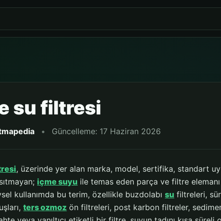
 su filtresi
itmapedia
•
Güncelleme: 17 Haziran 2026
tresi
, üzerinde yer alan marka, model, sertifika, standart u
nsıtmayan;
içme suyu
ile temas eden parça ve filtre eleman
vsel kullanımda bu terim, özellikle buzdolabı
su
filtreleri, sü
uşları,
ters ozmoz
ön filtreleri, post karbon filtreler, sedim
hte veya yanıltıcı etiketli bir filtre, suyun tadını kısa süreli