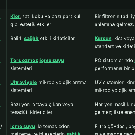
I
Klor
, tat, koku ve bazı partikül
Bir filtrenin tadı iy
gibi estetik etkiler
anlamına gelmez.
I
Belirli
sağlık
etkili kirleticiler
Kurşun
, kist veya
standart ve kirlet
I
Ters ozmoz
içme suyu
RO sistemlerinde
sistemleri
performansı bir bü
I
Ultraviyole
mikrobiyolojik arıtma
UV sistemleri kimya
sistemleri
mikrobiyolojik ama
I
Bazı yeni ortaya çıkan veya
Her yeni nesil kir
tesadüfi kirleticiler
gelmez; listelenen
I
/
İçme suyu
ile temas eden
Filtre gövdesi, b
malzeme ve bileşenlerin
sağlık
suya madde geçişi 