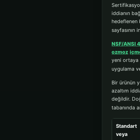
Sertifikasyo
iddianın bağ
hedeflenen 
sayfasının i
NSF/ANSI 
ozmoz
içm
yeni ortaya 
uygulama ve
Bir ürünün y
azaltım iddi
değildir. Do
tabanında a
Standart
veya