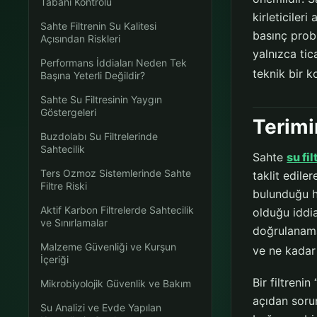
Tabanı Kontrolü
kirleticiler
Sahte Filtrenin Su Kalitesi
basınç probl
Açısından Riskleri
yalnızca tic
Performans İddiaları Neden Tek
teknik bir k
Başına Yeterli Değildir?
Sahte Su Filtresinin Yaygın
Göstergeleri
Terimi
Buzdolabı Su Filtrelerinde
Sahtecilik
Sahte
su fil
Ters Ozmoz Sistemlerinde Sahte
taklit edile
Filtre Riski
bulunduğu hâ
Aktif Karbon Filtrelerde Sahtecilik
olduğu iddia
ve Sınırlamalar
doğrulanamay
Malzeme Güvenliği ve Kurşun
ve ne kadar
İçeriği
Bir filtreni
Mikrobiyolojik Güvenlik ve Bakım
açıdan soru
Su Analizi ve Evde Yapılan