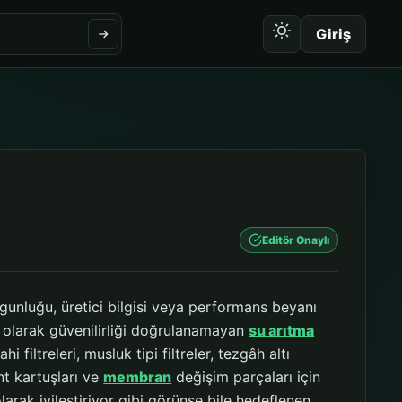
Giriş
Editör Onaylı
ygunluğu, üretici bilgisi veya performans beyanı
ı olarak güvenilirliği doğrulanamayan
su arıtma
rahi filtreleri, musluk tipi filtreler, tezgâh altı
ent kartuşları ve
membran
değişim parçaları için
 olarak iyileştiriyor gibi görünse bile hedeflenen