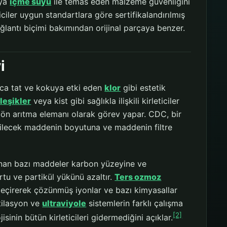
eya
içme suyu
ile temas eden malzeme güvenliğini
iler uygun standartlara göre sertifikalandırılmış
ğlantı biçimi bakımından orijinal parçaya benzer.
i
lnızca tat ve kokuya etki eden
klor
gibi estetik
leşikler
veya kist gibi sağlıkla ilişkili kirleticiler
ön arıtma elemanı olarak görev yapar. CDC, bir
erilecek maddenin boyutuna ve maddenin filtre
lunan bazı maddeler karbon yüzeyine ve
ortu ve partikül yükünü azaltır.
Ters ozmoz
çirerek çözünmüş iyonlar ve bazı kimyasallar
tilasyon ve
ultraviyole
sistemlerin farklı çalışma
[2]
jisinin bütün kirleticileri gidermediğini açıklar.