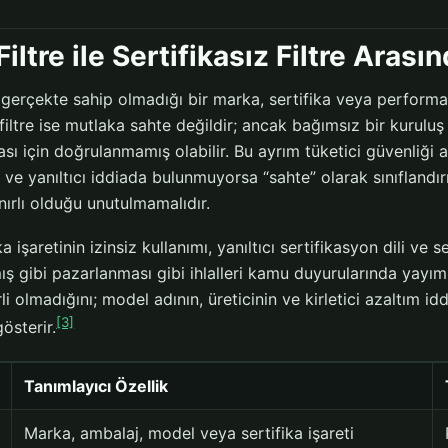
iltre ile Sertifikasız Filtre Arası
, gerçekte sahip olmadığı bir marka, sertifika veya performa
filtre ise mutlaka sahte değildir; ancak bağımsız bir kuruluş ta
ası için doğrulanmamış olabilir. Bu ayrım tüketici güvenliği aç
 ve yanıltıcı iddiada bulunmuyorsa “sahte” olarak sınıflandı
nırlı olduğu unutulmamalıdır.
ika işaretinin izinsiz kullanımı, yanıltıcı sertifikasyon dili ve 
mış gibi pazarlanması gibi ihlalleri kamu duyurularında yayım
li olmadığını; model adının, üreticinin ve kirletici azaltım idd
[3]
gösterir.
Tanımlayıcı Özellik
Marka, ambalaj, model veya sertifika işareti