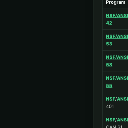
Program
NSF/ANS
42
NSF/ANS
53
NSF/ANS
58
NSF/ANS
55
NSF
/
ANS
401
NSF
/
ANS
CAN 61