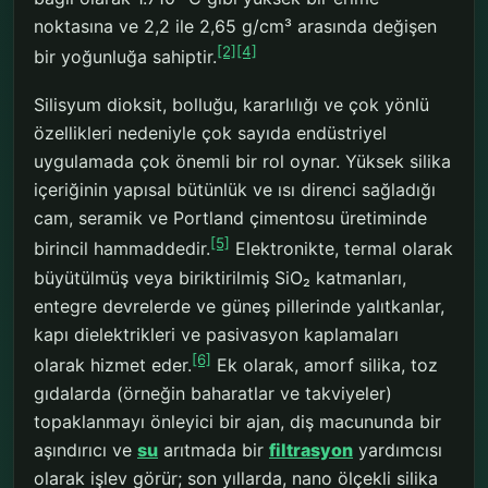
noktasına ve 2,2 ile 2,65 g/cm³ arasında değişen
[2]
[4]
bir yoğunluğa sahiptir.
Silisyum dioksit, bolluğu, kararlılığı ve çok yönlü
özellikleri nedeniyle çok sayıda endüstriyel
uygulamada çok önemli bir rol oynar. Yüksek silika
içeriğinin yapısal bütünlük ve ısı direnci sağladığı
cam, seramik ve Portland çimentosu üretiminde
[5]
birincil hammaddedir.
Elektronikte, termal olarak
büyütülmüş veya biriktirilmiş SiO₂ katmanları,
entegre devrelerde ve güneş pillerinde yalıtkanlar,
kapı dielektrikleri ve pasivasyon kaplamaları
[6]
olarak hizmet eder.
Ek olarak, amorf silika, toz
gıdalarda (örneğin baharatlar ve takviyeler)
topaklanmayı önleyici bir ajan, diş macununda bir
aşındırıcı ve
su
arıtmada bir
filtrasyon
yardımcısı
olarak işlev görür; son yıllarda, nano ölçekli silika