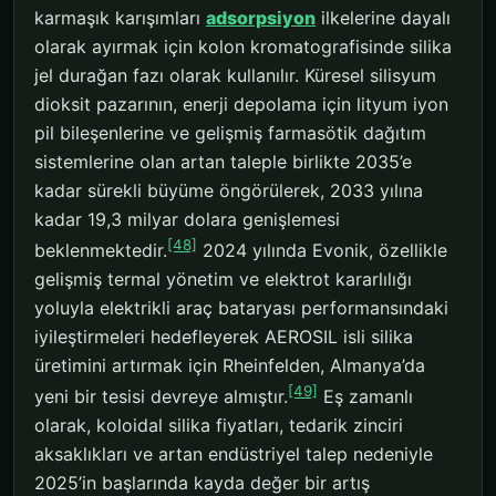
karmaşık karışımları
adsorpsiyon
ilkelerine dayalı
olarak ayırmak için kolon kromatografisinde silika
jel durağan fazı olarak kullanılır. Küresel silisyum
dioksit pazarının, enerji depolama için lityum iyon
pil bileşenlerine ve gelişmiş farmasötik dağıtım
sistemlerine olan artan taleple birlikte 2035’e
kadar sürekli büyüme öngörülerek, 2033 yılına
kadar 19,3 milyar dolara genişlemesi
[48]
beklenmektedir.
2024 yılında Evonik, özellikle
gelişmiş termal yönetim ve elektrot kararlılığı
yoluyla elektrikli araç bataryası performansındaki
iyileştirmeleri hedefleyerek AEROSIL isli silika
üretimini artırmak için Rheinfelden, Almanya’da
[49]
yeni bir tesisi devreye almıştır.
Eş zamanlı
olarak, koloidal silika fiyatları, tedarik zinciri
aksaklıkları ve artan endüstriyel talep nedeniyle
2025’in başlarında kayda değer bir artış