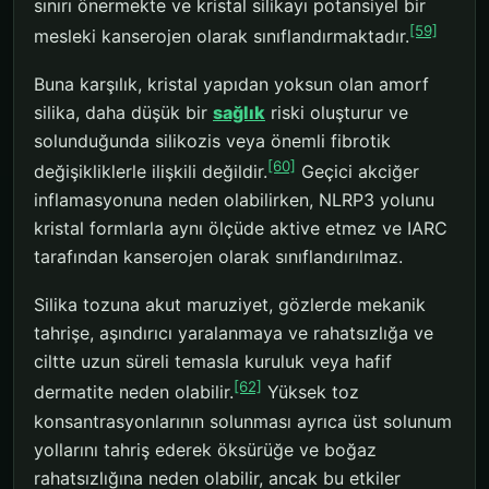
sınırı önermekte ve kristal silikayı potansiyel bir
[59]
mesleki kanserojen olarak sınıflandırmaktadır.
Buna karşılık, kristal yapıdan yoksun olan amorf
silika, daha düşük bir
sağlık
riski oluşturur ve
solunduğunda silikozis veya önemli fibrotik
[60]
değişikliklerle ilişkili değildir.
Geçici akciğer
inflamasyonuna neden olabilirken, NLRP3 yolunu
kristal formlarla aynı ölçüde aktive etmez ve IARC
tarafından kanserojen olarak sınıflandırılmaz.
Silika tozuna akut maruziyet, gözlerde mekanik
tahrişe, aşındırıcı yaralanmaya ve rahatsızlığa ve
ciltte uzun süreli temasla kuruluk veya hafif
[62]
dermatite neden olabilir.
Yüksek toz
konsantrasyonlarının solunması ayrıca üst solunum
yollarını tahriş ederek öksürüğe ve boğaz
rahatsızlığına neden olabilir, ancak bu etkiler