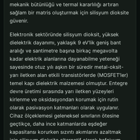
mekanik bütünlüğü ve termal kararlılığı artıran
sağlam bir matris oluşturmak için silisyum dioksite
güvenir.
Elektronik sektöründe silisyum dioksit, yüksek
dielektrik dayanımı, yaklaşık 9 eV’lik geniş bant
aralığı ve santimetre başına birkaç megavolta
kadar elektrik alanlarına dayanabilme yeteneği
sayesinde otuz yılı aşkın bir süredir metal-oksit-
yarı iletken alan etkili transistörlerde (MOSFET’ler)
temel kapı dielektrik malzemesi olmuştur. Entegre
devre üretimi sırasında yarı iletken yüzeyleri
kirlenme ve oksidasyondan korumak için rutin
olarak pasivasyon katmanları olarak uygulanır.
Cihaz ölçeklemesi geleneksel sınırların ötesine
geçtikçe, daha ince katmanlarda eşdeğer
kapasitansı korurken sızıntı akımlarını azaltmak
için silisyum dioksite alternatif olarak hafniyum