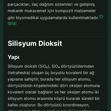
parçacıkları, ilaç dağıtım sistemleri ve gelişmiş
mekanik mukavemet için kompozit malzemeler
[7]
gibi biyomedikal uygulamalarda kullanılmaktadır.
[8]
[9]
Silisyum Dioksit
Yapı
Silisyum dioksit (SiO₂), SiO₄ dörtyüzlülerinden
(tetrahedra) oluşan üç boyutlu kovalent bir ağ
yapısına sahiptir; burada her silisyum atomu,
dörtyüzlünün köşelerindeki dört oksijen atomuna
kovalent olarak bağlanır ve her oksijen atomu iki
silisyum atomu arasında köprü kurarak sürekli bir
kafes oluşturur. Bu dörtyüzlü koordinasyon,