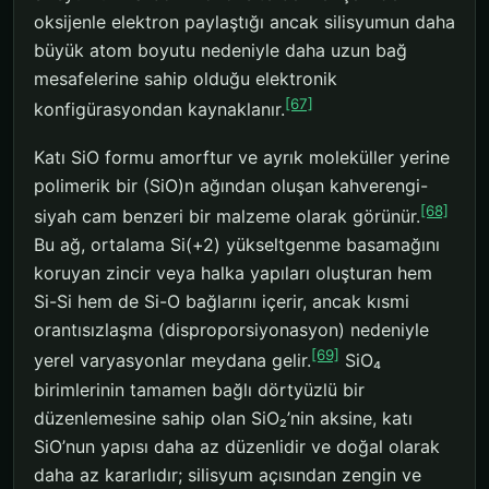
oksijenle elektron paylaştığı ancak silisyumun daha
büyük atom boyutu nedeniyle daha uzun bağ
mesafelerine sahip olduğu elektronik
[67]
konfigürasyondan kaynaklanır.
Katı SiO formu amorftur ve ayrık moleküller yerine
polimerik bir (SiO)n ağından oluşan kahverengi-
[68]
siyah cam benzeri bir malzeme olarak görünür.
Bu ağ, ortalama Si(+2) yükseltgenme basamağını
koruyan zincir veya halka yapıları oluşturan hem
Si-Si hem de Si-O bağlarını içerir, ancak kısmi
orantısızlaşma (disproporsiyonasyon) nedeniyle
[69]
yerel varyasyonlar meydana gelir.
SiO₄
birimlerinin tamamen bağlı dörtyüzlü bir
düzenlemesine sahip olan SiO₂’nin aksine, katı
SiO’nun yapısı daha az düzenlidir ve doğal olarak
daha az kararlıdır; silisyum açısından zengin ve