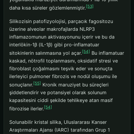
[53]
daha kısa süreler gözlemlenmiştir.
Silikozisin patofizyolojisi, parçacık fagositozu
üzerine alveolar makrofajlarda NLRP3
inflamazomunun aktivasyonunu içerir ve bu da
interlökin-1β (IL-1β) gibi pro-inflamatuar
[54]
sitokinlerin salınmasına yol açar.
Bu inflamatuar
kaskad, nötrofil toplanmasını, oksidatif stresi ve
fibroblast çoğalmasını teşvik eder ve sonuçta
ilerleyici pulmoner fibrozis ve nodül oluşumu ile
[55]
sonuçlanır.
Kronik maruziyet bu süreçleri
şiddetlendirir ve potansiyel olarak solunum
kapasitesini ciddi şekilde tehlikeye atan masif
[54]
fibrozise ilerler.
Solunabilir kristal silika, Uluslararası Kanser
Araştırmaları Ajansı (IARC) tarafından Grup 1