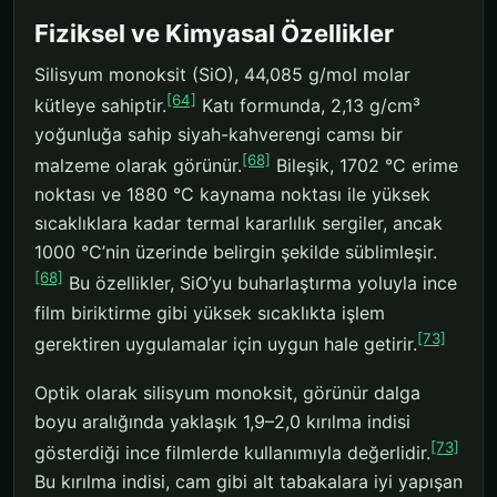
Fiziksel ve Kimyasal Özellikler
Silisyum monoksit (SiO), 44,085 g/mol molar
[64]
kütleye sahiptir.
Katı formunda, 2,13 g/cm³
yoğunluğa sahip siyah-kahverengi camsı bir
[68]
malzeme olarak görünür.
Bileşik, 1702 °C erime
noktası ve 1880 °C kaynama noktası ile yüksek
sıcaklıklara kadar termal kararlılık sergiler, ancak
1000 °C’nin üzerinde belirgin şekilde süblimleşir.
[68]
Bu özellikler, SiO’yu buharlaştırma yoluyla ince
film biriktirme gibi yüksek sıcaklıkta işlem
[73]
gerektiren uygulamalar için uygun hale getirir.
Optik olarak silisyum monoksit, görünür dalga
boyu aralığında yaklaşık 1,9–2,0 kırılma indisi
[73]
gösterdiği ince filmlerde kullanımıyla değerlidir.
Bu kırılma indisi, cam gibi alt tabakalara iyi yapışan