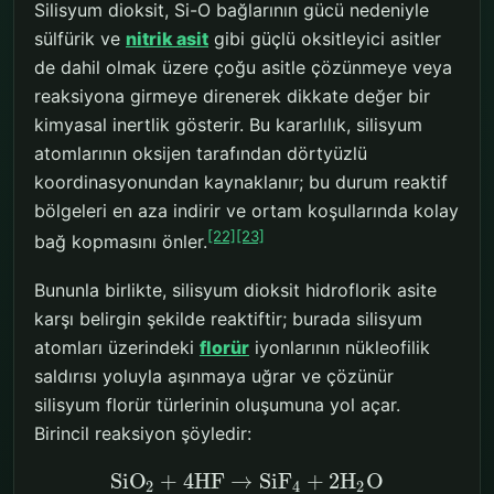
Silisyum dioksit, Si-O bağlarının gücü nedeniyle
sülfürik ve
nitrik asit
gibi güçlü oksitleyici asitler
de dahil olmak üzere çoğu asitle çözünmeye veya
reaksiyona girmeye direnerek dikkate değer bir
kimyasal inertlik gösterir. Bu kararlılık, silisyum
atomlarının oksijen tarafından dörtyüzlü
koordinasyonundan kaynaklanır; bu durum reaktif
bölgeleri en aza indirir ve ortam koşullarında kolay
[22]
[23]
bağ kopmasını önler.
Bununla birlikte, silisyum dioksit hidroflorik asite
karşı belirgin şekilde reaktiftir; burada silisyum
atomları üzerindeki
florür
iyonlarının nükleofilik
saldırısı yoluyla aşınmaya uğrar ve çözünür
silisyum florür türlerinin oluşumuna yol açar.
Birincil reaksiyon şöyledir:
SiO
+
4
HF
→
SiF
+
2
H
O
2
4
2