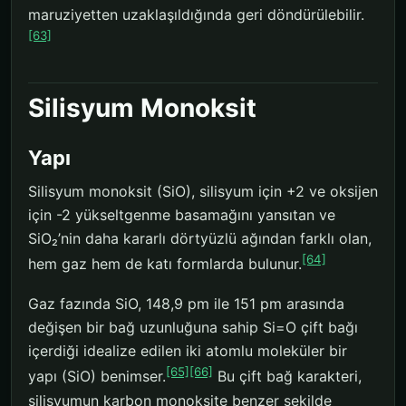
maruziyetten uzaklaşıldığında geri döndürülebilir.
[63]
Silisyum Monoksit
Yapı
Silisyum monoksit (SiO), silisyum için +2 ve oksijen
için -2 yükseltgenme basamağını yansıtan ve
SiO₂’nin daha kararlı dörtyüzlü ağından farklı olan,
[64]
hem gaz hem de katı formlarda bulunur.
Gaz fazında SiO, 148,9 pm ile 151 pm arasında
değişen bir bağ uzunluğuna sahip Si=O çift bağı
içerdiği idealize edilen iki atomlu moleküler bir
[65]
[66]
yapı (SiO) benimser.
Bu çift bağ karakteri,
silisyumun karbon monoksite benzer şekilde