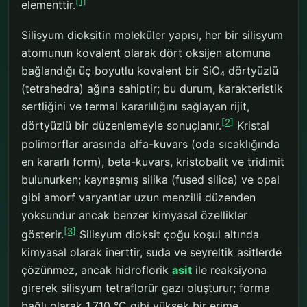
[1]
elementtir.
Silisyum dioksitin moleküler yapısı, her bir silisyum
atomunun kovalent olarak dört oksijen atomuna
bağlandığı üç boyutlu kovalent bir SiO₄ dörtyüzlü
(tetrahedra) ağına sahiptir; bu durum, karakteristik
sertliğini ve termal kararlılığını sağlayan rijit,
[2]
dörtyüzlü bir düzenlemeyle sonuçlanır.
Kristal
polimorflar arasında alfa-kuvars (oda sıcaklığında
en kararlı form), beta-kuvars, kristobalit ve tridimit
bulunurken; kaynaşmış silika (fused silica) ve opal
gibi amorf varyantlar uzun menzilli düzenden
yoksundur ancak benzer kimyasal özellikler
[3]
gösterir.
Silisyum dioksit çoğu koşul altında
kimyasal olarak inerttir, suda ve seyreltik asitlerde
çözünmez, ancak hidroflorik
asit
ile reaksiyona
girerek silisyum tetraflorür gazı oluşturur; forma
bağlı olarak 1.710 °C gibi yüksek bir erime