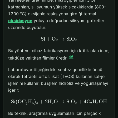
Yarı iletken üretiminde, mikroçipler için SiO₂
katmanları, silisyumun yüksek sıcaklıklarda (800–
1.200 °C) oksijenle reaksiyona girdiği termal
oksidasyon
yoluyla doğrudan silisyum gofretler
üzerinde büyütülür:
Si
+
O
→
SiO
2
2
Bu yöntem, cihaz fabrikasyonu için kritik olan ince,
[46]
tekdüze yalıtkan filmler üretir.
Laboratuvar ölçeğindeki sentez genellikle öncü
olarak tetraetil ortosilikat (TEOS) kullanan sol-jel
işlemini kullanır; bu işlem hidroliz ve yoğunlaşmayı
içerir:
Si(OC
H
)
+
2
H
O
→
SiO
+
4
C
H
OH
5
4
2
2
2
5
2
Bu teknik, araştırma uygulamaları için parçacık