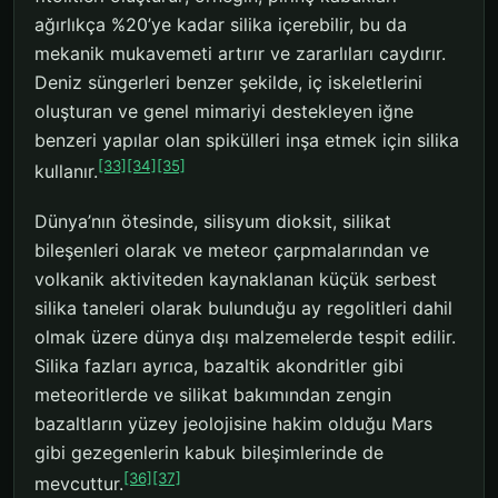
ağırlıkça %20’ye kadar silika içerebilir, bu da
mekanik mukavemeti artırır ve zararlıları caydırır.
Deniz süngerleri benzer şekilde, iç iskeletlerini
oluşturan ve genel mimariyi destekleyen iğne
benzeri yapılar olan spikülleri inşa etmek için silika
[33]
[34]
[35]
kullanır.
Dünya’nın ötesinde, silisyum dioksit, silikat
bileşenleri olarak ve meteor çarpmalarından ve
volkanik aktiviteden kaynaklanan küçük serbest
silika taneleri olarak bulunduğu ay regolitleri dahil
olmak üzere dünya dışı malzemelerde tespit edilir.
Silika fazları ayrıca, bazaltik akondritler gibi
meteoritlerde ve silikat bakımından zengin
bazaltların yüzey jeolojisine hakim olduğu Mars
gibi gezegenlerin kabuk bileşimlerinde de
[36]
[37]
mevcuttur.