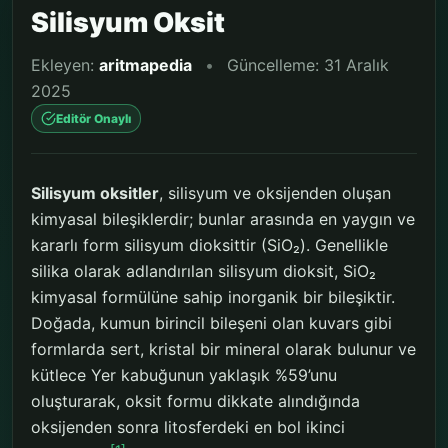
Silisyum Oksit
Ekleyen:
aritmapedia
•
Güncelleme: 31 Aralık
2025
Editör Onaylı
Silisyum oksitler
, silisyum ve oksijenden oluşan
kimyasal bileşiklerdir; bunlar arasında en yaygın ve
kararlı form silisyum dioksittir (SiO₂). Genellikle
silika olarak adlandırılan silisyum dioksit, SiO₂
kimyasal formülüne sahip inorganik bir bileşiktir.
Doğada, kumun birincil bileşeni olan kuvars gibi
formlarda sert, kristal bir mineral olarak bulunur ve
kütlece Yer kabuğunun yaklaşık %59’unu
oluşturarak, oksit formu dikkate alındığında
oksijenden sonra litosferdeki en bol ikinci