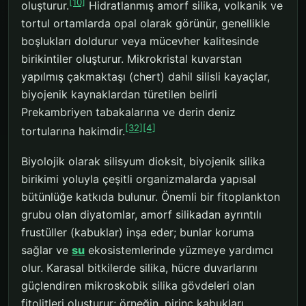
[10]
oluşturur.
Hidratlanmış amorf silika, volkanik ve
tortul ortamlarda opal olarak görünür, genellikle
boşlukları doldurur veya mücevher kalitesinde
birikintiler oluşturur. Mikrokristal kuvarstan
yapılmış çakmaktaşı (chert) dahil silisli kayaçlar,
biyojenik kaynaklardan türetilen belirli
Prekambriyen tabakalarına ve derin deniz
[32]
[4]
tortularına hakimdir.
Biyolojik olarak silisyum dioksit, biyojenik silika
birikimi yoluyla çeşitli organizmalarda yapısal
bütünlüğe katkıda bulunur. Önemli bir fitoplankton
grubu olan diyatomlar, amorf silikadan ayrıntılı
frustüller (kabuklar) inşa eder; bunlar koruma
sağlar ve
su
ekosistemlerinde yüzmeye yardımcı
olur. Karasal bitkilerde silika, hücre duvarlarını
güçlendiren mikroskobik silika gövdeleri olan
fitolitleri oluşturur; örneğin, pirinç kabukları