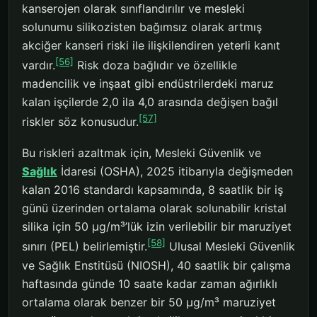
kanserojen olarak sınıflandırılır ve mesleki
solunumu silikozisten bağımsız olarak artmış
akciğer kanseri riski ile ilişkilendiren yeterli kanıt
[56]
vardır.
Risk doza bağlıdır ve özellikle
madencilik ve inşaat gibi endüstrilerdeki maruz
kalan işçilerde 2,0 ila 4,0 arasında değişen bağıl
[57]
riskler söz konusudur.
Bu riskleri azaltmak için, Mesleki Güvenlik ve
Sağlık
İdaresi (OSHA), 2025 itibarıyla değişmeden
kalan 2016 standardı kapsamında, 8 saatlik bir iş
günü üzerinden ortalama olarak solunabilir kristal
silika için 50 μg/m³’lük izin verilebilir bir maruziyet
[58]
sınırı (PEL) belirlemiştir.
Ulusal Mesleki Güvenlik
ve Sağlık Enstitüsü (NIOSH), 40 saatlik bir çalışma
haftasında günde 10 saate kadar zaman ağırlıklı
ortalama olarak benzer bir 50 μg/m³ maruziyet