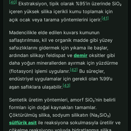
[40]
Ekstraksiyon, tipik olarak %95’in üzerinde SiO₂
içeren yüksek silika içerikli kumu toplamak için
[41]
açık ocak veya tarama yöntemlerini içerir.
Madencilikle elde edilen kuvars kumunun
saflaştırılması, kil ve organik madde gibi yüzey
safsızlıklarını gidermek için yıkama ile başlar,
ardından silikayı feldispat ve
demir
oksitler gibi
daha yoğun minerallerden ayırmak için yüzdürme
[42]
(flotasyon) işlemi uygulanır.
Bu süreçler,
endüstriyel uygulamalar için gerekli olan %99’u
[43]
aşan saflıklara ulaşabilir.
Sentetik üretim yöntemleri, amorf SiO₂’nin belirli
formları için doğal kaynakları tamamlar.
Çöktürülmüş silika, sodyum silikatın (Na₂SiO₃)
sülfürik asit
ile reaksiyona sokulmasıyla üretilir ve
çökelme reaksiyonu yoluyla hidratlanmış silika