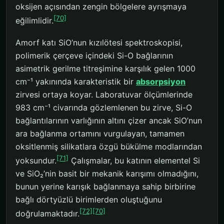
oksijen açısından zengin bölgelere ayrışmaya
[70]
eğilimlidir.
Amorf katı SiO’nun kızılötesi spektroskopisi,
polimerik çerçeve içindeki Si-O bağlarının
asimetrik gerilme titreşimine karşılık gelen 1000
cm⁻¹ yakınında karakteristik bir
absorpsiyon
zirvesi ortaya koyar. Laboratuvar ölçümlerinde
983 cm⁻¹ civarında gözlemlenen bu zirve, Si-O
bağlantılarının varlığının altını çizer ancak SiO’nun
ara bağlanma ortamını vurgulayan, tamamen
oksitlenmiş silikatlara özgü bükülme modlarından
[71]
yoksundur.
Çalışmalar, bu katının elementel Si
ve SiO₂’nin basit bir mekanik karışımı olmadığını,
bunun yerine karışık bağlanmaya sahip birbirine
bağlı dörtyüzlü birimlerden oluştuğunu
[72]
[70]
doğrulamaktadır.