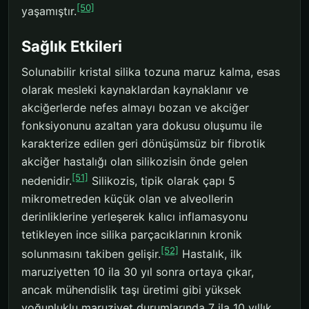
[50]
yaşamıştır.
Sağlık Etkileri
Solunabilir kristal silika tozuna maruz kalma, esas
olarak mesleki kaynaklardan kaynaklanır ve
akciğerlerde nefes almayı bozan ve akciğer
fonksiyonunu azaltan yara dokusu oluşumu ile
karakterize edilen geri dönüşümsüz bir fibrotik
akciğer hastalığı olan silikozisin önde gelen
[51]
nedenidir.
Silikozis, tipik olarak çapı 5
mikrometreden küçük olan ve alveollerin
derinliklerine yerleşerek kalıcı inflamasyonu
tetikleyen ince silika parçacıklarının kronik
[52]
solunmasını takiben gelişir.
Hastalık, ilk
maruziyetten 10 ila 30 yıl sonra ortaya çıkar,
ancak mühendislik taşı üretimi gibi yüksek
yoğunluklu maruziyet durumlarında 7 ila 10 yıllık