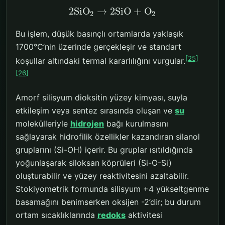
2
SiO
→
2
SiO
+
O
2
2
Bu işlem, düşük basınçlı ortamlarda yaklaşık
1700°C’nin üzerinde gerçekleşir ve standart
[25]
koşullar altındaki termal kararlılığını vurgular.
[26]
Amorf silisyum dioksitin yüzey kimyası, suyla
etkileşim veya sentez sırasında oluşan ve
su
molekülleriyle
hidrojen
bağı kurulmasını
sağlayarak hidrofilik özellikler kazandıran silanol
gruplarını (Si-OH) içerir. Bu gruplar ısıtıldığında
yoğunlaşarak siloksan köprüleri (Si-O-Si)
oluşturabilir ve yüzey reaktivitesini azaltabilir.
Stokiyometrik formunda silisyum +4 yükseltgenme
basamağını benimserken oksijen -2’dir; bu durum
ortam sıcaklıklarında
redoks
aktivitesi