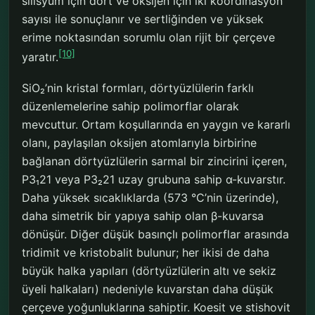
silisyum için dört ve oksijen için iki koordinasyon
sayısı ile sonuçlanır ve sertliğinden ve yüksek
erime noktasından sorumlu olan rijit bir çerçeve
[10]
yaratır.
SiO₂’nin kristal formları, dörtyüzlülerin farklı
düzenlemelerine sahip polimorflar olarak
mevcuttur. Ortam koşullarında en yaygın ve kararlı
olanı, paylaşılan oksijen atomlarıyla birbirine
bağlanan dörtyüzlülerin sarmal bir zincirini içeren,
P3₁21 veya P3₂21 uzay grubuna sahip α-kuvarstır.
Daha yüksek sıcaklıklarda (573 °C’nin üzerinde),
daha simetrik bir yapıya sahip olan β-kuvarsa
dönüşür. Diğer düşük basınçlı polimorflar arasında
tridimit ve kristobalit bulunur; her ikisi de daha
büyük halka yapıları (dörtyüzlülerin altı ve sekiz
üyeli halkaları) nedeniyle kuvarstan daha düşük
çerçeve yoğunluklarına sahiptir. Koesit ve stishovit