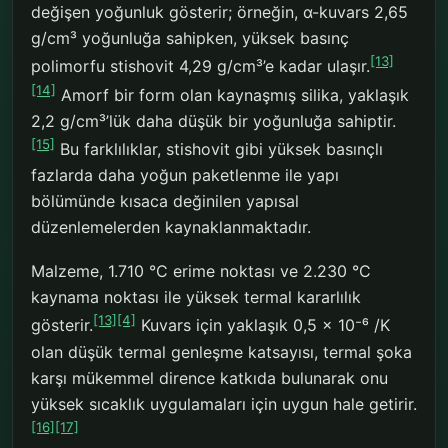
değişen yoğunluk gösterir; örneğin, α-kuvars 2,65
g/cm³ yoğunluğa sahipken, yüksek basınç
[13]
polimorfu stishovit 4,29 g/cm³’e kadar ulaşır.
[14]
Amorf bir form olan kaynaşmış silika, yaklaşık
2,2 g/cm³’lük daha düşük bir yoğunluğa sahiptir.
[15]
Bu farklılıklar, stishovit gibi yüksek basınçlı
fazlarda daha yoğun paketlenme ile yapı
bölümünde kısaca değinilen yapısal
düzenlemelerden kaynaklanmaktadır.
Malzeme, 1.710 °C erime noktası ve 2.230 °C
kaynama noktası ile yüksek termal kararlılık
[13]
[4]
gösterir.
Kuvars için yaklaşık 0,5 × 10⁻⁶ /K
olan düşük termal genleşme katsayısı, termal şoka
karşı mükemmel dirence katkıda bulunarak onu
yüksek sıcaklık uygulamaları için uygun hale getirir.
[16]
[17]