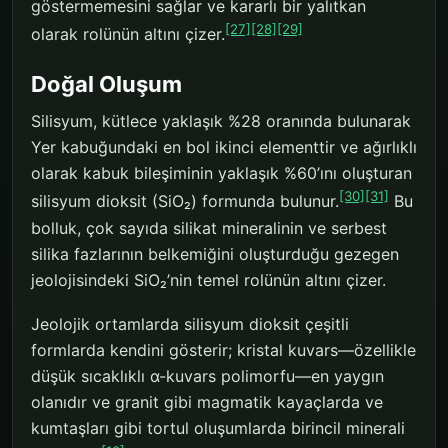
göstermemesini sağlar ve kararlı bir yalıtkan
[27]
[28]
[29]
olarak rolünün altını çizer.
Doğal Oluşum
Silisyum, kütlece yaklaşık %28 oranında bulunarak
Yer kabuğundaki en bol ikinci elementtir ve ağırlıklı
olarak kabuk bileşiminin yaklaşık %60’ını oluşturan
[30]
[31]
silisyum dioksit (SiO₂) formunda bulunur.
Bu
bolluk, çok sayıda silikat mineralinin ve serbest
silika fazlarının belkemiğini oluşturduğu gezegen
jeolojisindeki SiO₂’nin temel rolünün altını çizer.
Jeolojik ortamlarda silisyum dioksit çeşitli
formlarda kendini gösterir; kristal kuvars—özellikle
düşük sıcaklıklı α-kuvars polimorfu—en yaygın
olanıdır ve granit gibi magmatik kayaçlarda ve
kumtaşları gibi tortul oluşumlarda birincil minerali