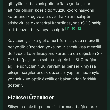
gibi yüksek basınçlı polimorflar aşırı koşullar
altında oluşur; koesit dörtyüzlü koordinasyonu
korur ancak üç ve altı üyeli halkalara sahiptir,
stishovit ise oktahedral koordinasyona (Si⁶⁺) sahip
[11]
[10]
[12]
rutil benzeri bir yapıya sahiptir.
Kaynaşmış silika gibi amorf formlar, uzun menzilli
periyodik düzenden yoksundur ancak kısa menzilli
dörtyüzlü koordinasyonu korur, bu da değişken Si-
O-Si bağ açılarına sahip rastgele bir Si-O bağları
ağı ile sonuçlanır. Bu varyantlar benzer kimyasal
bileşim sergiler ancak düzensiz yapıları nedeniyle
yoğunluk ve optik özellikler bakımından farklılık
gösterir.
Fiziksel Özellikler
Silisyum dioksit, polimorfik formuna bağlı olarak