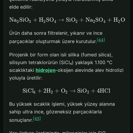
elde edilir:
Na
SiO
+
H
SO
→
SiO
+
Na
SO
+
H
O
2
3
2
4
2
2
4
2
Ürün daha sonra filtrelenir, yıkanır ve ince
[44]
parçacıklar oluşturmak üzere kurutulur.
Pirojenik bir form olan isli silika (fumed silica),
silisyum tetraklorürün (SiCl₄) yaklaşık 1.100 °C
sıcaklıktaki
hidrojen
-oksijen alevinde alev hidrolizi
yoluyla üretilir:
SiCl
+
2
H
+
O
→
SiO
+
4
HCl
4
2
2
2
Bu yüksek sıcaklık işlemi, yüksek yüzey alanına
sahip ultra ince, gözeneksiz parçacıklarla
[45]
sonuçlanır.