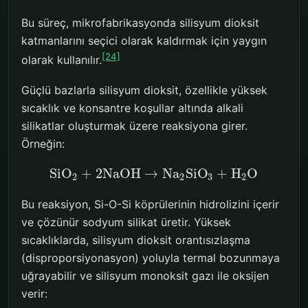
Bu süreç, mikrofabrikasyonda silisyum dioksit
katmanlarını seçici olarak kaldırmak için yaygın
[24]
olarak kullanılır.
Güçlü bazlarla silisyum dioksit, özellikle yüksek
sıcaklık ve konsantre koşullar altında alkali
silikatlar oluşturmak üzere reaksiyona girer.
Örneğin:
SiO
+
2
NaOH
→
Na
SiO
+
H
O
2
2
3
2
Bu reaksiyon, Si-O-Si köprülerinin hidrolizini içerir
ve çözünür sodyum silikat üretir. Yüksek
sıcaklıklarda, silisyum dioksit orantısızlaşma
(disproporsiyonasyon) yoluyla termal bozunmaya
uğrayabilir ve silisyum monoksit gazı ile oksijen
verir: