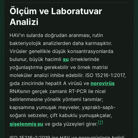
Ölçüm ve Laboratuvar
Analizi
HAV’ın sularda doğrudan aranması, rutin
bakteriyolojik analizlerden daha karmaşıktır.
Virüsler genellikle düşük konsantrasyonlarda
bulunur, büyük hacimli
su
örneklerinde
yoğunlaştırma gerekebilir ve örnek matrisi
moleküler analizi inhibe edebilir. ISO 15216-1:2017,
gıda zincirinde hepatit A virüsü ve
norovirüs
RNA’sının gerçek zamanlı RT-PCR ile nicel
belirlenmesine yönelik yöntemi tanımlar;
kapsamına yumuşak meyveler, yapraklı-saplı-
soğanlı sebzeler, çift kabuklu yumuşakçalar,
[7]
şişelenmiş su
ve gıda yüzeyleri girer.
ISO 15216-2:2019 ise HAV ve norovirüslerin belirli