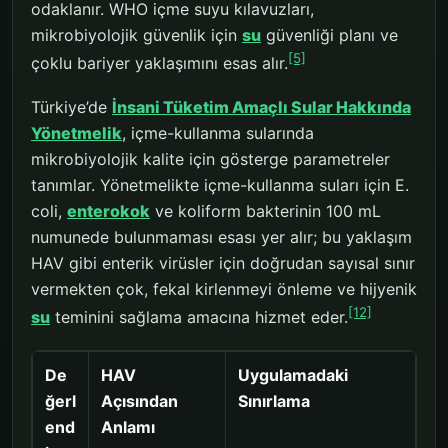
odaklanır. WHO içme suyu kılavuzları,
mikrobiyolojik güvenlik için
su
güvenliği planı ve
[5]
çoklu bariyer yaklaşımını esas alır.
Türkiye’de
İnsani Tüketim Amaçlı Sular Hakkında
Yönetmelik
, içme-kullanma sularında
mikrobiyolojik kalite için gösterge parametreler
tanımlar. Yönetmelikte içme-kullanma suları için E.
coli,
enterokok
ve koliform bakterinin 100 mL
numunede bulunmaması esası yer alır; bu yaklaşım
HAV gibi enterik virüsler için doğrudan sayısal sınır
vermekten çok, fekal kirlenmeyi önleme ve hijyenik
[12]
su
teminini sağlama amacına hizmet eder.
De
HAV
Uygulamadaki
ğerl
Açısından
Sınırlama
end
Anlamı