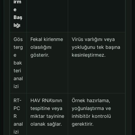
irm
e
Baş
lığı
Gös
Fekal kirlenme
Virüs varlığını veya
terg
olasılığını
yokluğunu tek başına
e
gösterir.
kesinleştirmez.
bak
teri
anal
izi
RT-
HAV RNA’sının
Örnek hazırlama,
PC
tespitine veya
yoğunlaştırma ve
R
miktar tayinine
inhibitör kontrolü
anal
olanak sağlar.
gerektirir.
izi