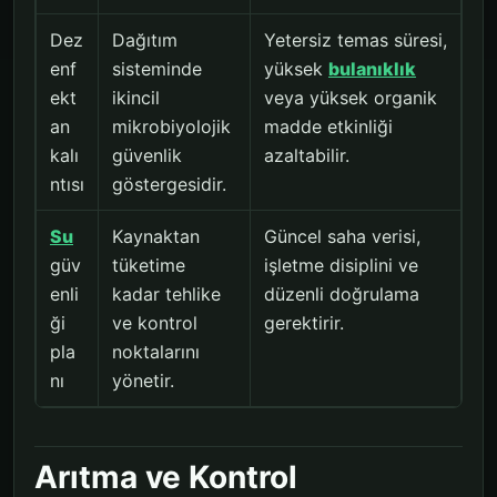
Dez
Dağıtım
Yetersiz temas süresi,
enf
sisteminde
yüksek
bulanıklık
ekt
ikincil
veya yüksek organik
an
mikrobiyolojik
madde etkinliği
kalı
güvenlik
azaltabilir.
ntısı
göstergesidir.
Su
Kaynaktan
Güncel saha verisi,
güv
tüketime
işletme disiplini ve
enli
kadar tehlike
düzenli doğrulama
ği
ve kontrol
gerektirir.
pla
noktalarını
nı
yönetir.
Arıtma ve Kontrol