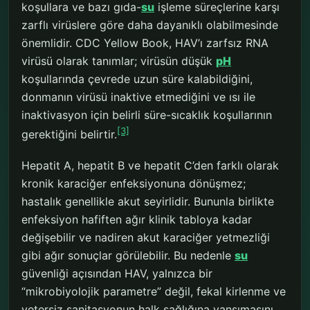
koşullara ve bazı gıda-
su
işleme süreçlerine karşı
zarflı virüslere göre daha dayanıklı olabilmesinde
önemlidir. CDC Yellow Book, HAV’ı zarfsız RNA
virüsü olarak tanımlar; virüsün düşük
pH
koşullarında çevrede uzun süre kalabildiğini,
donmanın virüsü inaktive etmediğini ve ısı ile
inaktivasyon için belirli süre-sıcaklık koşullarının
[3]
gerektiğini belirtir.
Hepatit A, hepatit B ve hepatit C’den farklı olarak
kronik karaciğer enfeksiyonuna dönüşmez;
hastalık genellikle akut seyirlidir. Bununla birlikte
enfeksiyon hafiften ağır klinik tabloya kadar
değişebilir ve nadiren akut karaciğer yetmezliği
gibi ağır sonuçlar görülebilir. Bu nedenle
su
güvenliği açısından HAV, yalnızca bir
“mikrobiyolojik parametre” değil, fekal kirlenme ve
yetersiz sanitasyonun halk sağlığına yansımasını