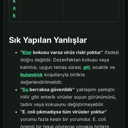
k
o
k
Sık Yapılan Yanlışlar
“
Klor
kokusu varsa virüs riski yoktur”
ifadesi
doğru değildir. Dezenfektan kokusu veya
kalıntısı, uygun temas süresi,
pH
, sıcaklık ve
bulanıklık
koşullarıyla birlikte
değerlendirilmelidir.
“
Su
berraksa güvenlidir”
yaklaşımı yanlıştır.
HAV gibi enterik virüsler suyun görünümünü,
tadını veya kokusunu değiştirmeyebilir.
“E. coli çıkmadıysa tüm virüsler yoktur”
yorumu fazla kesin bir yorumdur. E. coli
önemli bir fekal gösterge olmakla birlikte