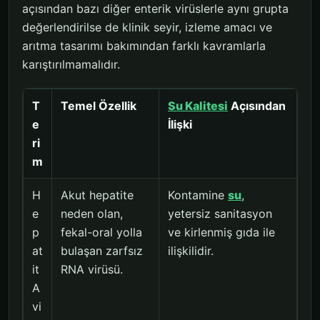
açısından bazı diğer enterik virüslerle aynı grupta
değerlendirilse de klinik seyir, izleme amacı ve
arıtma tasarımı bakımından farklı kavramlarla
karıştırılmamalıdır.
T
Temel Özellik
Su Kalitesi
Açısından
e
İlişki
ri
m
H
Akut hepatite
Kontamine
su
,
e
neden olan,
yetersiz sanitasyon
p
fekal-oral yolla
ve kirlenmiş gıda ile
at
bulaşan zarfsız
ilişkilidir.
it
RNA virüsü.
A
vi