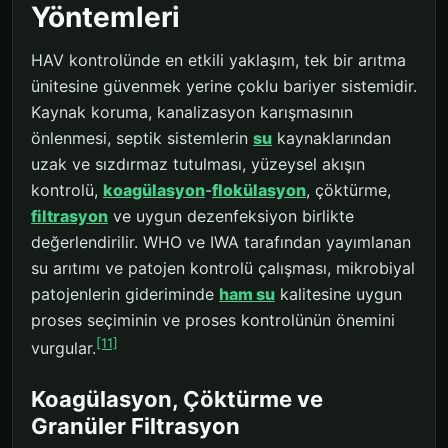
Yöntemleri
HAV kontrolünde en etkili yaklaşım, tek bir arıtma
ünitesine güvenmek yerine çoklu bariyer sistemidir.
Kaynak koruma, kanalizasyon karışmasının
önlenmesi, septik sistemlerin
su
kaynaklarından
uzak ve sızdırmaz tutulması, yüzeysel akışın
kontrolü,
koagülasyon
-
flokülasyon
, çöktürme,
filtrasyon
ve uygun dezenfeksiyon birlikte
değerlendirilir. WHO ve IWA tarafından yayımlanan
su arıtımı ve patojen kontrolü çalışması, mikrobiyal
patojenlerin gideriminde
ham su
kalitesine uygun
proses seçiminin ve proses kontrolünün önemini
[11]
vurgular.
Koagülasyon, Çöktürme ve
Granüler Filtrasyon