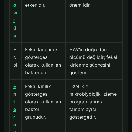
o
etkenidir.
önemlidir.
vi
r
ü
s
E.
Fekal kirlenme
HAV’ın doğrudan
c
göstergesi
ölçümü değildir; fekal
ol
olarak kullanılan
kirlenme şüphesini
i
bakteridir.
gösterir.
E
Fekal kirlilik
Özellikle
n
göstergesi
mikrobiyolojik izleme
t
olarak kullanılan
programlarında
e
bakteri
tamamlayıcı
r
grubudur.
göstergedir.
o