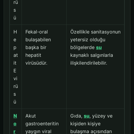
rü
s
ü
H
Fekal-oral
Özellikle sanitasyonun
e
bulaşabilen
yetersiz olduğu
p
başka bir
bölgelerde
su
at
hepatit
kaynaklı salgınlarla
it
virüsüdür.
ilişkilendirilebilir.
E
vi
rü
s
ü
N
Akut
Gıda,
su
, yüzey ve
o
gastroenteritin
kişiden kişiye
r
yaygın viral
bulaşma açısından