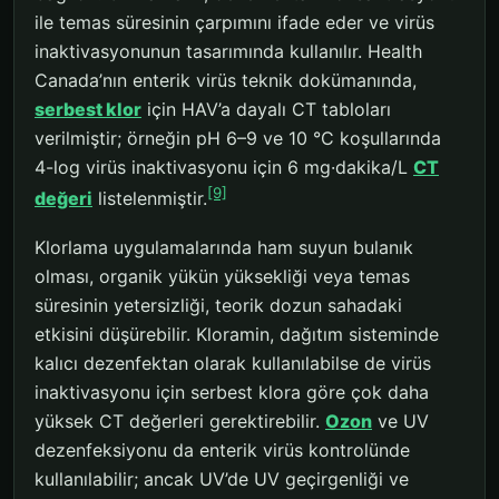
ile temas süresinin çarpımını ifade eder ve virüs
inaktivasyonunun tasarımında kullanılır. Health
Canada’nın enterik virüs teknik dokümanında,
serbest klor
için HAV’a dayalı CT tabloları
verilmiştir; örneğin pH 6–9 ve 10 °C koşullarında
4-log virüs inaktivasyonu için 6 mg·dakika/L
CT
[9]
değeri
listelenmiştir.
Klorlama uygulamalarında ham suyun bulanık
olması, organik yükün yüksekliği veya temas
süresinin yetersizliği, teorik dozun sahadaki
etkisini düşürebilir. Kloramin, dağıtım sisteminde
kalıcı dezenfektan olarak kullanılabilse de virüs
inaktivasyonu için serbest klora göre çok daha
yüksek CT değerleri gerektirebilir.
Ozon
ve UV
dezenfeksiyonu da enterik virüs kontrolünde
kullanılabilir; ancak UV’de UV geçirgenliği ve