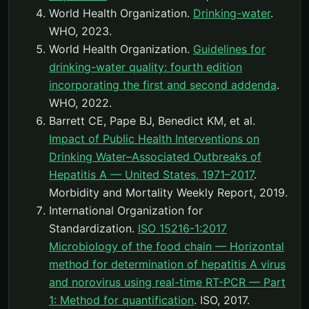
World Health Organization.
Drinking-water
.
WHO, 2023.
World Health Organization.
Guidelines for
drinking-water quality: fourth edition
incorporating the first and second addenda
.
WHO, 2022.
Barrett CE, Pape BJ, Benedict KM, et al.
Impact of Public Health Interventions on
Drinking Water–Associated Outbreaks of
Hepatitis A — United States, 1971–2017
.
Morbidity and Mortality Weekly Report, 2019.
International Organization for
Standardization.
ISO 15216-1:2017
Microbiology of the food chain — Horizontal
method for determination of hepatitis A virus
and norovirus using real-time RT-PCR — Part
1: Method for quantification
. ISO, 2017.