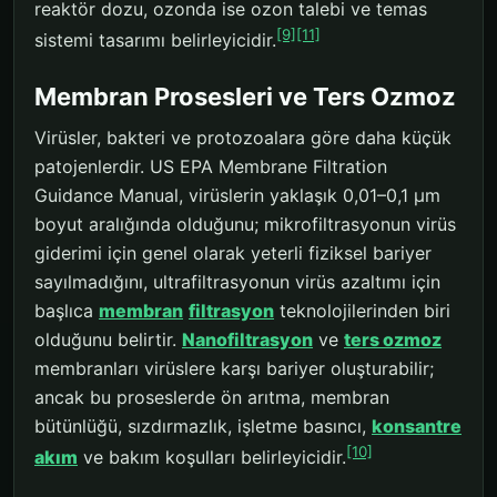
reaktör dozu, ozonda ise ozon talebi ve temas
[9]
[11]
sistemi tasarımı belirleyicidir.
Membran Prosesleri ve Ters Ozmoz
Virüsler, bakteri ve protozoalara göre daha küçük
patojenlerdir. US EPA Membrane Filtration
Guidance Manual, virüslerin yaklaşık 0,01–0,1 µm
boyut aralığında olduğunu; mikrofiltrasyonun virüs
giderimi için genel olarak yeterli fiziksel bariyer
sayılmadığını, ultrafiltrasyonun virüs azaltımı için
başlıca
membran
filtrasyon
teknolojilerinden biri
olduğunu belirtir.
Nanofiltrasyon
ve
ters ozmoz
membranları virüslere karşı bariyer oluşturabilir;
ancak bu proseslerde ön arıtma, membran
bütünlüğü, sızdırmazlık, işletme basıncı,
konsantre
[10]
akım
ve bakım koşulları belirleyicidir.