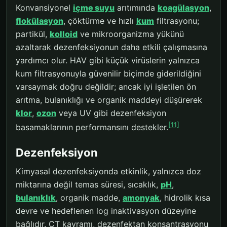
Konvansiyonel
içme suyu
arıtımında
koagülasyon
,
flokülasyon
, çöktürme ve hızlı
kum
filtrasyonu;
partikül,
kolloid
ve mikroorganizma yükünü
azaltarak dezenfeksiyonun daha etkili çalışmasına
yardımcı olur. HAV gibi küçük virüslerin yalnızca
kum filtrasyonuyla güvenilir biçimde giderildiğini
varsaymak doğru değildir; ancak iyi işletilen ön
arıtma, bulanıklığı ve organik maddeyi düşürerek
klor
,
ozon
veya UV gibi dezenfeksiyon
[11]
basamaklarının performansını destekler.
Dezenfeksiyon
Kimyasal dezenfeksiyonda etkinlik, yalnızca doz
miktarına değil temas süresi, sıcaklık,
pH
,
bulanıklık
, organik madde,
amonyak
, hidrolik kısa
devre ve hedeflenen log inaktivasyon düzeyine
bağlıdır. CT kavramı, dezenfektan konsantrasyonu