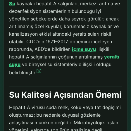
Su
kaynaklı hepatit A salgınları, merkezi arıtma ve
dezenfeksiyon sistemlerinin bulunduğu iyi
yönetilen şebekelerde daha seyrek görülür; ancak
arıtılmamış özel kuyular, korunmasız kaynaklar ve
kanalizasyon etkisi altındaki yeraltı suları riskli
olabilir. CDC’nin 1971–2017 dönemini inceleyen
raporunda, ABD’de bildirilen
içme suyu
ilişkili
hepatit A salgınlarının çoğunun arıtılmamış
yeraltı
suyu
ve bireysel su sistemleriyle ilişkili olduğu
[6]
belirtilmiştir.
Su Kalitesi Açısından Önemi
Hepatit A virüsü suda renk, koku veya tat değişimi
oluşturmaz; bu nedenle duyusal gözlemle
anlaşılması mümkün değildir. Mikrobiyolojik riskin
yönetimi, yalnızca son ürün analizine değil,