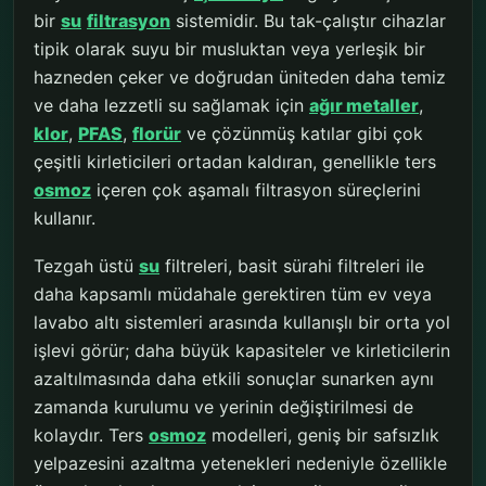
bir
su
filtrasyon
sistemidir. Bu tak-çalıştır cihazlar
tipik olarak suyu bir musluktan veya yerleşik bir
hazneden çeker ve doğrudan üniteden daha temiz
ve daha lezzetli su sağlamak için
ağır metaller
,
klor
,
PFAS
,
florür
ve çözünmüş katılar gibi çok
çeşitli kirleticileri ortadan kaldıran, genellikle ters
osmoz
içeren çok aşamalı filtrasyon süreçlerini
kullanır.
Tezgah üstü
su
filtreleri, basit sürahi filtreleri ile
daha kapsamlı müdahale gerektiren tüm ev veya
lavabo altı sistemleri arasında kullanışlı bir orta yol
işlevi görür; daha büyük kapasiteler ve kirleticilerin
azaltılmasında daha etkili sonuçlar sunarken aynı
zamanda kurulumu ve yerinin değiştirilmesi de
kolaydır. Ters
osmoz
modelleri, geniş bir safsızlık
yelpazesini azaltma yetenekleri nedeniyle özellikle