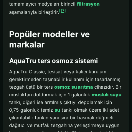
tamamlayıcı medyaları birincil
filtrasyon
[17]
aşamalarıyla birleştirir.
Popüler modeller ve
markalar
AquaTru ters osmoz sistemi
AquaTru Classic, tesisat veya kalıcı kurulum
gerektirmeden taşınabilir kullanım için tasarlanmış
tezgah üstü bir ters
osmoz
su arıtma
cihazıdır. Biri
musluktan doldurmak için 1 galonluk
musluk suyu
tankı, diğeri ise arıtılmış çıktıyı depolamak için
0,75 galonluk temiz
su
tankı olmak üzere iki adet
çıkarılabilir tankın yanı sıra bir basmalı düğmeli
dağıtıcı ve mutfak tezgahına yerleştirmeye uygun