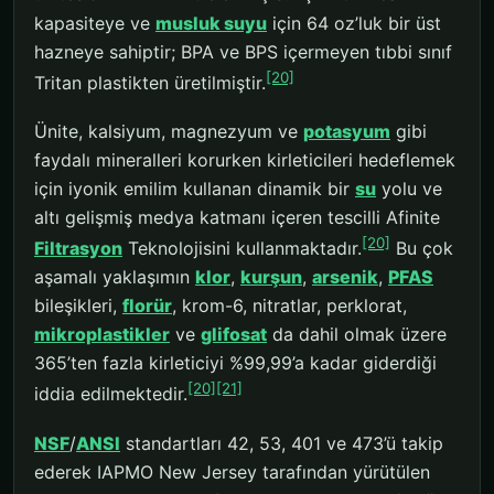
kapasiteye ve
musluk suyu
için 64 oz’luk bir üst
hazneye sahiptir; BPA ve BPS içermeyen tıbbi sınıf
[20]
Tritan plastikten üretilmiştir.
Ünite, kalsiyum, magnezyum ve
potasyum
gibi
faydalı mineralleri korurken kirleticileri hedeflemek
için iyonik emilim kullanan dinamik bir
su
yolu ve
altı gelişmiş medya katmanı içeren tescilli Afinite
[20]
Filtrasyon
Teknolojisini kullanmaktadır.
Bu çok
aşamalı yaklaşımın
klor
,
kurşun
,
arsenik
,
PFAS
bileşikleri,
florür
, krom-6, nitratlar, perklorat,
mikroplastikler
ve
glifosat
da dahil olmak üzere
365’ten fazla kirleticiyi %99,99’a kadar giderdiği
[20]
[21]
iddia edilmektedir.
NSF
/
ANSI
standartları 42, 53, 401 ve 473’ü takip
ederek IAPMO New Jersey tarafından yürütülen