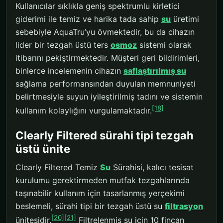
Kullanıcılar sıklıkla geniş spektrumlu kirletici
giderimi ile temiz ve harika tada sahip
su
üretimi
sebebiyle AquaTru’yu övmektedir, bu da cihazın
lider bir tezgah üstü ters
osmoz
sistemi olarak
itibarını pekiştirmektedir. Müşteri geri bildirimleri,
binlerce incelemenin cihazın
saflaştırılmış su
sağlama performansından duyulan memnuniyeti
belirtmesiyle suyun iyileştirilmiş tadını ve sistemin
[18]
kullanım kolaylığını vurgulamaktadır.
Clearly Filtered sürahi tipi tezgah
üstü ünite
Clearly Filtered Temiz
Su
Sürahisi, kalıcı tesisat
kurulumu gerektirmeden mutfak tezgahlarında
taşınabilir kullanım için tasarlanmış yerçekimi
beslemeli, sürahi tipi bir tezgah üstü su
filtrasyon
[20]
[21]
ünitesidir.
Filtrelenmiş su için 10 fincan