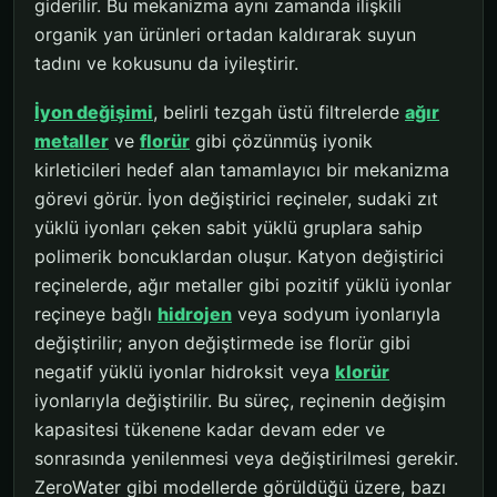
giderilir. Bu mekanizma aynı zamanda ilişkili
organik yan ürünleri ortadan kaldırarak suyun
tadını ve kokusunu da iyileştirir.
İyon değişimi
, belirli tezgah üstü filtrelerde
ağır
metaller
ve
florür
gibi çözünmüş iyonik
kirleticileri hedef alan tamamlayıcı bir mekanizma
görevi görür. İyon değiştirici reçineler, sudaki zıt
yüklü iyonları çeken sabit yüklü gruplara sahip
polimerik boncuklardan oluşur. Katyon değiştirici
reçinelerde, ağır metaller gibi pozitif yüklü iyonlar
reçineye bağlı
hidrojen
veya sodyum iyonlarıyla
değiştirilir; anyon değiştirmede ise florür gibi
negatif yüklü iyonlar hidroksit veya
klorür
iyonlarıyla değiştirilir. Bu süreç, reçinenin değişim
kapasitesi tükenene kadar devam eder ve
sonrasında yenilenmesi veya değiştirilmesi gerekir.
ZeroWater gibi modellerde görüldüğü üzere, bazı