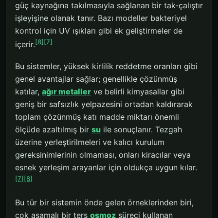
güç kaynağına takılmasıyla sağlanan bir tak-çalıştır
işleyişine olanak tanır. Bazı modeller bakteriyel
kontrol için UV ışıkları gibi ek geliştirmeler de
[8]
[7]
içerir.
Bu sistemler, yüksek kirlilik reddetme oranları gibi
genel avantajlar sağlar; genellikle çözünmüş
katılar,
ağır metaller
ve belirli kimyasallar gibi
geniş bir safsızlık yelpazesini ortadan kaldırarak
toplam çözünmüş katı madde miktarı önemli
ölçüde azaltılmış bir
su
ile sonuçlanır. Tezgah
üzerine yerleştirilmeleri ve kalıcı kurulum
gereksinimlerinin olmaması, onları kiracılar veya
esnek yerleşim arayanlar için oldukça uygun kılar.
[7]
[8]
Bu tür bir sistemin önde gelen örneklerinden biri,
çok aşamalı bir ters
osmoz
süreci kullanan