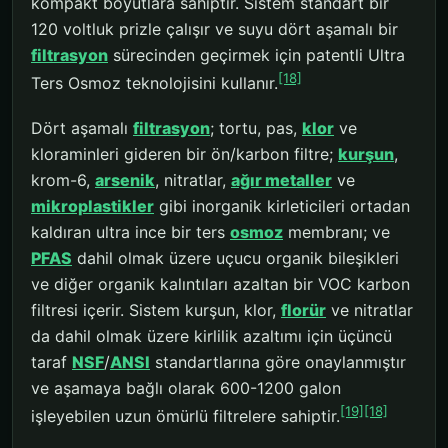
kompakt boyutlara sahiptir. Sistem standart bir
120 voltluk prizle çalışır ve suyu dört aşamalı bir
filtrasyon
sürecinden geçirmek için patentli Ultra
[18]
Ters Osmoz teknolojisini kullanır.
Dört aşamalı
filtrasyon
; tortu, pas,
klor
ve
kloraminleri gideren bir ön/karbon filtre;
kurşun
,
krom-6,
arsenik
, nitratlar,
ağır metaller
ve
mikroplastikler
gibi inorganik kirleticileri ortadan
kaldıran ultra ince bir ters
osmoz
membranı; ve
PFAS
dahil olmak üzere uçucu organik bileşikleri
ve diğer organik kalıntıları azaltan bir VOC karbon
filtresi içerir. Sistem kurşun, klor,
florür
ve nitratlar
da dahil olmak üzere kirlilik azaltımı için üçüncü
taraf
NSF
/
ANSI
standartlarına göre onaylanmıştır
ve aşamaya bağlı olarak 600-1200 galon
[19]
[18]
işleyebilen uzun ömürlü filtrelere sahiptir.