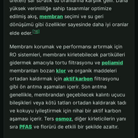
üreten) saf su-atık su oranlarına karşılık gelir. Daha
yüksek verimliliğe sahip tasarımlar optimize
edilmiş akış,
membran
seçimi ve su geri
dönüşümü gibi özellikler sayesinde daha iyi oranlar
[16]
elde eder.
Membranı korumak ve performansı artırmak için
RO sistemleri, membranı kirletebilecek partikülleri
gidermek amacıyla tortu filtrasyonu ve
poliamid
membranları bozan
klor
ve organik maddeleri
ortadan kaldırmak için
aktif karbon
filtrasyonu
gibi ön arıtma aşamaları içerir. Son arıtma
genellikle, membrandan geçebilecek kalıntı uçucu
bileşikleri veya kötü tatları ortadan kaldırarak tadı
ve kokuyu iyileştirmek için nihai bir aktif karbon
aşaması içerir. Ters
osmoz
, diğer kirleticilerin yanı
sıra
PFAS
ve florürü de etkili bir şekilde azaltır.