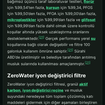
bağımsız üçüncü taraf laboratuvar testleri,
florür
için %99,54’ten fazla,
kurşun
için %99,34, PFOS
için %99,50’den fazla, PFOA için %99,00’dan fazla,
mikroplastikler
için %99,99’dan fazla ve
glifosat
için %99,99’dan fazla dahil olmak üzere kontrollü
koşullar altında yüksek uzaklaştırma oranlarını
[21]
desteklemektedir.
Gerçek performans yerel
su
koşullarına bağlı olarak değişebilir ve filtre 100
[21]
galonluk kullanım ömrüne sahiptir.
Sürahi
ABD’de üretilmiştir ve belediye tarafından arıtılmış
[21]
musluk sularında kullanılması amaçlanmıştır.
ZeroWater iyon değiştirici filtre
ZeroWater iyon değiştirici filtresi, granül
aktif
karbon
,
iyon değiştirici reçine
ve musluk
suyundaki neredeyse tüm toplam çözünmüş katı
maddeleri gidermek için diğer aşamaları birleştiren