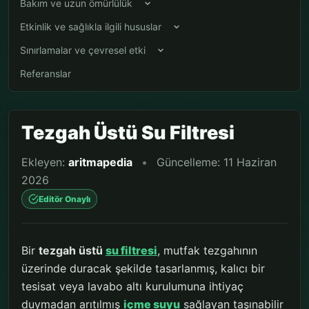
Bakım ve uzun ömürlülük
Etkinlik ve sağlıkla ilgili hususlar
Sınırlamalar ve çevresel etki
Referanslar
Tezgah Üstü Su Filtresi
Ekleyen:
aritmapedia
•
Güncelleme: 11 Haziran
2026
Editör Onaylı
Bir
tezgah üstü
su filtresi
, mutfak tezgahının
üzerinde duracak şekilde tasarlanmış, kalıcı bir
tesisat veya lavabo altı kurulumuna ihtiyaç
duymadan arıtılmış
içme suyu
sağlayan taşınabilir