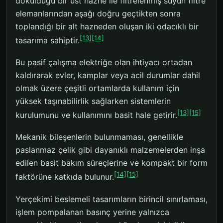
döküldüğü bir üst hazne ile filtrelenmiş suyun filtre
elemanlarından aşağı doğru geçtikten sonra
toplandığı bir alt hazneden oluşan iki odacıklı bir
[13]
[14]
tasarıma sahiptir.
Bu pasif çalışma elektriğe olan ihtiyacı ortadan
kaldırarak evler, kamplar veya acil durumlar dahil
olmak üzere çeşitli ortamlarda kullanım için
yüksek taşınabilirlik sağlarken sistemlerin
[13]
[15]
kurulumunu ve kullanımını basit hale getirir.
Mekanik bileşenlerin bulunmaması, genellikle
paslanmaz çelik gibi dayanıklı malzemelerden inşa
edilen basit bakım süreçlerine ve kompakt bir form
[14]
[15]
faktörüne katkıda bulunur.
Yerçekimi beslemeli tasarımların birincil sınırlaması,
işlem pompalanan basınç yerine yalnızca