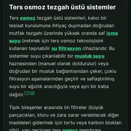
Ters osmoz tezgah üstü sistemler
Ters
osmoz
tezgah üstü sistemleri, kalıcı bir
tesisat kurulumuna ihtiyaç duymadan doğrudan
mutfak tezgahı üzerinde yüksek oranda saf
içme
suyu
üretmek için ters osmoz teknolojisini
kullanan taşınabilir
su
filtrasyon
cihazlarıdır. Bu
sistemler suyu çıkarılabilir bir
musluk suyu
haznesinden (manuel olarak doldurulur) veya
doğrudan bir musluk bağlantısından çeker, çoklu
filtrasyon aşamalarından geçirir ve saflaştırılmış
suyu bir ağızlık aracılığıyla veya ayrı bir kaba
[7]
[8]
dağıtır.
Tipik bileşenler arasında ön filtreler (büyük
parçacıkları, kloru ve zara zarar verebilecek diğer
maddeleri gidermek için tortu veya karbon blokları
gibi), yarı geçirgen ters
osmoz
membranı