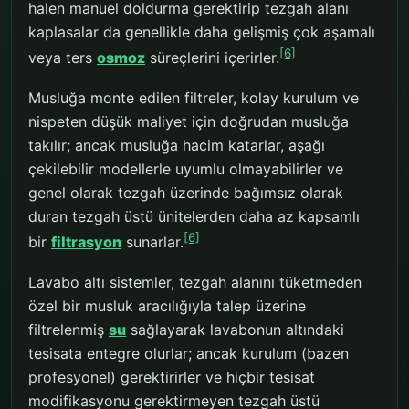
halen manuel doldurma gerektirip tezgah alanı
kaplasalar da genellikle daha gelişmiş çok aşamalı
[6]
veya ters
osmoz
süreçlerini içerirler.
Musluğa monte edilen filtreler, kolay kurulum ve
nispeten düşük maliyet için doğrudan musluğa
takılır; ancak musluğa hacim katarlar, aşağı
çekilebilir modellerle uyumlu olmayabilirler ve
genel olarak tezgah üzerinde bağımsız olarak
duran tezgah üstü ünitelerden daha az kapsamlı
[6]
bir
filtrasyon
sunarlar.
Lavabo altı sistemler, tezgah alanını tüketmeden
özel bir musluk aracılığıyla talep üzerine
filtrelenmiş
su
sağlayarak lavabonun altındaki
tesisata entegre olurlar; ancak kurulum (bazen
profesyonel) gerektirirler ve hiçbir tesisat
modifikasyonu gerektirmeyen tezgah üstü