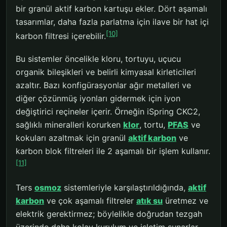
bir granül aktif karbon kartuşu ekler. Dört aşamalı
tasarımlar, daha fazla parlatma için ilave bir hat içi
[10]
karbon filtresi içerebilir.
Bu sistemler öncelikle kloru, tortuyu, uçucu
organik bileşikleri ve belirli kimyasal kirleticileri
azaltır. Bazı konfigürasyonlar ağır metalleri ve
diğer çözünmüş iyonları gidermek için iyon
değiştirici reçineler içerir. Örneğin iSpring CKC2,
sağlıklı mineralleri korurken
klor
, tortu,
PFAS
ve
kokuları azaltmak için granül
aktif karbon
ve
karbon blok filtreleri ile 2 aşamalı bir işlem kullanır.
[11]
Ters
osmoz
sistemleriyle karşılaştırıldığında,
aktif
karbon
ve çok aşamalı filtreler
atık su
üretmez ve
elektrik gerektirmez; böylelikle doğrudan tezgah
üzerinde daha kolay kurulum ve işletim sunarlar.