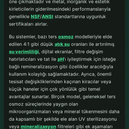
öne çıkmaktadır ve metal, inorganik ve estetik
kirleticilerin giderilmesindeki performanslarıyla
genellikle
NSF
/
ANSI
standartlarına uygunluk
sertifikaları alırlar.
Bu sistemler, bazı ters
osmoz
modelleriyle elde
edilen 4:1 gibi düşük
atık su
oranları ile artırılmış
su verimliliği
, dijital ekranlar, filtre değişim
hatırlatıcıları ve tat ile
pH
’ı iyileştirmek için isteğe
bağlı remineralizasyon gibi özellikler aracılığıyla
kullanım kolaylığı sağlamaktadır. Ayrıca, önemli
tesisat değişikliklerinden kaçınan kiracılar veya
küçük haneler için çok yönlülük gibi temel
avantajlar sunarlar. Birçok model, geleneksel ters
osmoz süreçlerinde yaygın olan
mikroorganizmaları veya mineral tükenmesini daha
da kapsamlı bir şekilde ele alan UV sterilizasyonu
veya
mineralizasyon
filtreleri gibi ek aşamaları