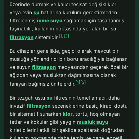
üzerinde durmak ve kalıcı tesisat değişiklikleri
veya evin
su
hatlarına kurulum gerektirmeden
filtrelenmiş
içme suyu
sağlamak için tasarlanmış
taşınabilir, kullanım noktasında yer alan bir su
[1]
[2]
filtrasyon
sistemidir.
Bu cihazlar genellikle, geçici olarak mevcut bir
musluğa yönlendirici bir boru aracılığıyla bağlanan
ve suyun
filtrasyon
medyasından geçerek özel bir
ağızdan veya musluktan dağıtılmasına olanak
[1]
[3]
tanıyan bağımsız ünitelerdir.
Bir tezgah üstü
su
filtresinin temel amacı, daha
invazif
filtrasyon
seçeneklerine basit, kiracı dostu
bir alternatif sunarken
klor
, tortu, hoş olmayan
tatlar ve kokular gibi yaygın
musluk suyu
kirleticilerini etkili bir şekilde azaltarak doğrudan
kullanım noktasında daha temiz ve daha lezzetli