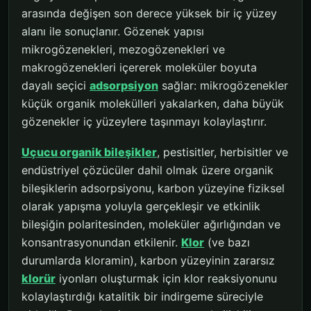
arasında değişen son derece yüksek bir iç yüzey
alanı ile sonuçlanır. Gözenek yapısı
mikrogözenekleri, mezogözenekleri ve
makrogözenekleri içererek moleküler boyuta
dayalı seçici
adsorpsiyon
sağlar: mikrogözenekler
küçük organik molekülleri yakalarken, daha büyük
gözenekler iç yüzeylere taşınmayı kolaylaştırır.
Uçucu organik bileşikler
, pestisitler, herbisitler ve
endüstriyel çözücüler dahil olmak üzere organik
bileşiklerin adsorpsiyonu, karbon yüzeyine fiziksel
olarak yapışma yoluyla gerçekleşir ve etkinlik
bileşiğin polaritesinden, moleküler ağırlığından ve
konsantrasyonundan etkilenir.
Klor
(ve bazı
durumlarda kloramin), karbon yüzeyinin zararsız
klorür
iyonları oluşturmak için klor reaksiyonunu
kolaylaştırdığı katalitik bir indirgeme süreciyle