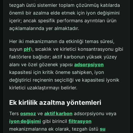
tezgah üstü sistemler toplam çözünmüş katılarda
önemli bir azalma elde etmek için iyon değişimini
içerir; ancak spesifik performans ayrıntıları ürün
açıklamalarında yer almaktadır.
Her iki mekanizmanın da etkinliği temas süresi,
suyun
pH
’ı, sıcaklık ve kirletici konsantrasyonu gibi
faktörlere bağlıdır; aktif karbonun yüksek yüzey
alanı ve özel gözenek yapısı
adsorpsiyon
kapasitesi için kritik öneme sahipken, iyon
değiştirici reçinenin seçiciliği ve kapasitesi iyonik
kirletici uzaklaştırmayı belirler.
Ek kirlilik azaltma yöntemleri
Ters
osmoz
ve
aktif karbon
adsorpsiyonu veya
iyon değişimi
gibi birincil
filtrasyon
mekanizmalarına ek olarak, tezgah üstü
su