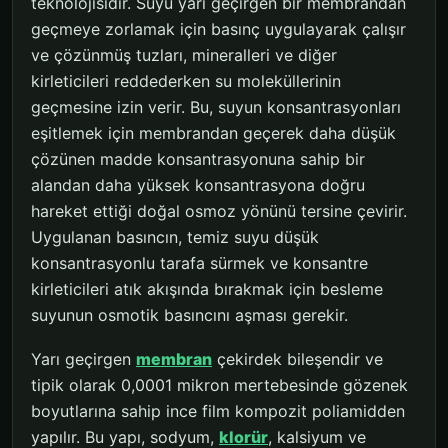
teknolojisidir. Suyu yarı geçirgen bir membrandan
geçmeye zorlamak için basınç uygulayarak çalışır
ve çözünmüş tuzları, mineralleri ve diğer
kirleticileri reddederken su moleküllerinin
geçmesine izin verir. Bu, suyun konsantrasyonları
eşitlemek için membrandan geçerek daha düşük
çözünen madde konsantrasyonuna sahip bir
alandan daha yüksek konsantrasyona doğru
hareket ettiği doğal osmoz yönünü tersine çevirir.
Uygulanan basıncın, temiz suyu düşük
konsantrasyonlu tarafa sürmek ve konsantre
kirleticileri atık akışında bırakmak için besleme
suyunun osmotik basıncını aşması gerekir.
Yarı geçirgen
membran
çekirdek bileşendir ve
tipik olarak 0,0001 mikron mertebesinde gözenek
boyutlarına sahip ince film kompozit poliamidden
yapılır. Bu yapı, sodyum,
klorür
, kalsiyum ve