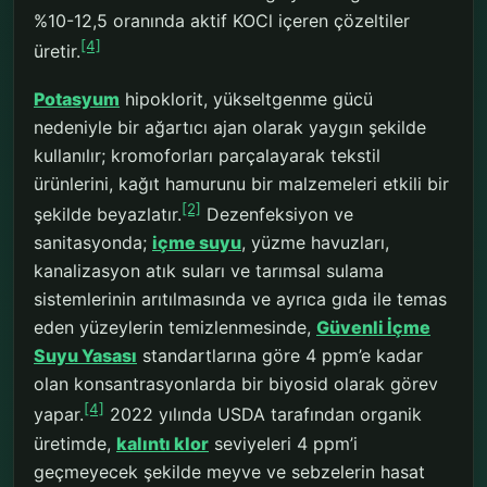
%10-12,5 oranında aktif KOCl içeren çözeltiler
[4]
üretir.
Potasyum
hipoklorit, yükseltgenme gücü
nedeniyle bir ağartıcı ajan olarak yaygın şekilde
kullanılır; kromoforları parçalayarak tekstil
ürünlerini, kağıt hamurunu bir malzemeleri etkili bir
[2]
şekilde beyazlatır.
Dezenfeksiyon ve
sanitasyonda;
içme suyu
, yüzme havuzları,
kanalizasyon atık suları ve tarımsal sulama
sistemlerinin arıtılmasında ve ayrıca gıda ile temas
eden yüzeylerin temizlenmesinde,
Güvenli İçme
Suyu Yasası
standartlarına göre 4 ppm’e kadar
olan konsantrasyonlarda bir biyosid olarak görev
[4]
yapar.
2022 yılında USDA tarafından organik
üretimde,
kalıntı klor
seviyeleri 4 ppm’i
geçmeyecek şekilde meyve ve sebzelerin hasat