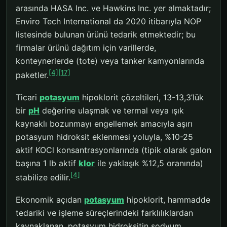
arasında HASA Inc. ve Hawkins Inc. yer almaktadır;
Enviro Tech International da 2020 itibarıyla NOP
listesinde bulunan ürünü tedarik etmektedir; bu
firmalar ürünü dağıtım için varillerde,
konteynerlerde (tote) veya tanker kamyonlarında
[4]
[17]
paketler.
Ticari
potasyum
hipoklorit çözeltileri, 13-13,3’lük
bir
pH
değerine ulaşmak ve termal veya ışık
kaynaklı bozunmayı engellemek amacıyla aşırı
potasyum hidroksit eklenmesi yoluyla, %10-25
aktif KOCl konsantrasyonlarında (tipik olarak galon
başına 1 lb aktif
klor
ile yaklaşık %12,5 oranında)
[4]
stabilize edilir.
Ekonomik açıdan
potasyum
hipoklorit, hammadde
tedariki ve işleme süreçlerindeki farklılıklardan
kaynaklanan, potasyum hidroksitin sodyum