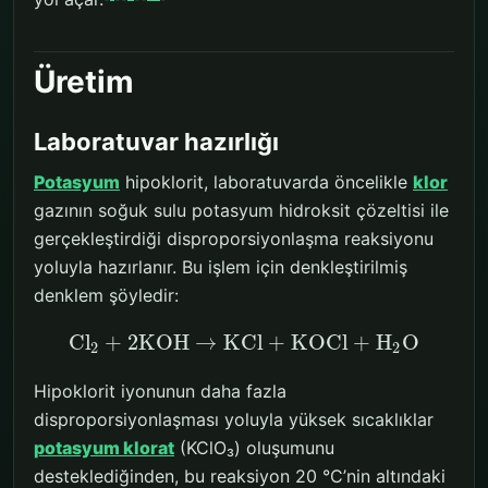
Üretim
Laboratuvar hazırlığı
Potasyum
hipoklorit, laboratuvarda öncelikle
klor
gazının soğuk sulu potasyum hidroksit çözeltisi ile
gerçekleştirdiği disproporsiyonlaşma reaksiyonu
yoluyla hazırlanır. Bu işlem için denkleştirilmiş
denklem şöyledir:
Cl
+
2
KOH
→
KCl
+
KOCl
+
H
O
2
2
Hipoklorit iyonunun daha fazla
disproporsiyonlaşması yoluyla yüksek sıcaklıklar
potasyum klorat
(KClO₃) oluşumunu
desteklediğinden, bu reaksiyon 20 °C’nin altındaki