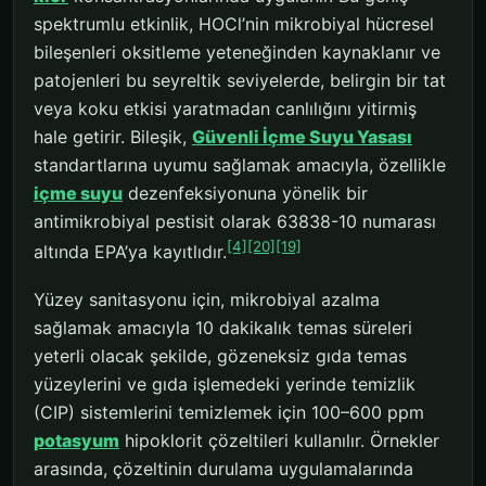
spektrumlu etkinlik, HOCl’nin mikrobiyal hücresel
bileşenleri oksitleme yeteneğinden kaynaklanır ve
patojenleri bu seyreltik seviyelerde, belirgin bir tat
veya koku etkisi yaratmadan canlılığını yitirmiş
hale getirir. Bileşik,
Güvenli İçme Suyu Yasası
standartlarına uyumu sağlamak amacıyla, özellikle
içme suyu
dezenfeksiyonuna yönelik bir
antimikrobiyal pestisit olarak 63838-10 numarası
[4]
[20]
[19]
altında EPA’ya kayıtlıdır.
Yüzey sanitasyonu için, mikrobiyal azalma
sağlamak amacıyla 10 dakikalık temas süreleri
yeterli olacak şekilde, gözeneksiz gıda temas
yüzeylerini ve gıda işlemedeki yerinde temizlik
(CIP) sistemlerini temizlemek için 100–600 ppm
potasyum
hipoklorit çözeltileri kullanılır. Örnekler
arasında, çözeltinin durulama uygulamalarında