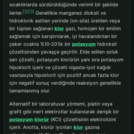
sıcaklıklarda sürdürüldüğünde verimli bir şekilde
[11]
[1]
ilerler.
Genellikle manganez dioksit ve
hidroklorik asitten yerinde (on-site) üretilen veya
bir tüpten sağlanan
klor
gazı, homojen bir emilim
sağlamak için karıştırılarak, iyi havalandırılan bir
çeker ocakta %10-20’lik bir
potasyum
hidroksit
çözeltisinden yavaşça geçirilir. Elde edilen soluk
sarı çözelti, potasyum klorürün yanı sıra potasyum
hipoklorit içerir ve çözelti nişasta-iyot kağıdı
vasıtasıyla hipoklorit için pozitif ancak fazla klor
için negatif sonuç verdiğinde reaksiyon genellikle
tamamlanmış olur.
Alternatif bir laboratuvar yöntemi, platin veya
grafit gibi inert elektrotlar kullanılarak derişik bir
potasyum
klorür
(KCl) çözeltisinin elektrolizini
içerir. Anotta, klorür iyonları
klor
gazına