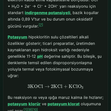
+ H₂O + 2e⁻ → Cl⁻ + 2OH⁻ yarı reaksiyonu için
standart
indirgenme potansiyeli
, bazik koşullar
altında 0,89 V’tur ve bu durum onun oksidatif
[7]
gücünü vurgular.
Potasyum
hipokloritin sulu çözeltileri alkali
özellikler gösterir; ticari preparatlar, üretimden
kaynaklanan aşırı hidroksit varlığı nedeniyle
genellikle 11-12
pH
değerine sahiptir. Bu bileşik, şu
denklemle temsil edilen disproporsiyonlaşma
yoluyla termal veya fotokimyasal bozunmaya
uğrar:
3
KOCl
→
2
KCl
+
KClO
3
Bu reaksiyon ısı veya ışığa maruz kalma ile hızlanır;
potasyum
klorür
ve
potasyum klorat
oluşumuna
[1]
[9]
[10]
yol açar.