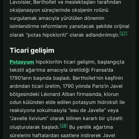
Lavoisier, Berthollet ve meslektaşları tarafından
oksijenasyon süreçlerinde oksijenin rolünü
vurgulamak amacıyla yürütülen dönemin
isimlendirme reformlarını yansıtacak şekilde orijinal
[27]
olarak “potas hipokloriti” olarak adlandırılmıştı.
Ticari gelişim
Potasyum
hipokloritin ticari gelişimi, başlangıçta
tekstil ağartma amacıyla üretildiği Fransa’da
1790’ların başında başladı. Berthollet’nin keşfinin
ardından ticari üretim, 1790 yılında Paris’in Javel
bölgesindeki Léonard Alban firmasında, klorun
odun külünden elde edilen potasyum hidroksit ile
reaksiyona sokulmasıyla “eau de Javelle” veya
“Javelle lixivium” olarak bilinen kararlı bir çözelti
[28]
oluşturularak başladı.
Bu yenilik ağartma
sürelerini haftalardan saatlere indirerek Javel