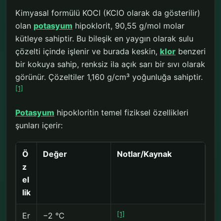
Kimyasal formülü KOCl (KClO olarak da gösterilir)
olan
potasyum
hipoklorit, 90,55 g/mol molar
kütleye sahiptir. Bu bileşik en yaygın olarak sulu
çözelti içinde işlenir ve burada keskin,
klor
benzeri
bir kokuya sahip, renksiz ila açık sarı bir sıvı olarak
görünür. Çözeltiler 1,160 g/cm³ yoğunluğa sahiptir.
[1]
Potasyum
hipokloritin temel fiziksel özellikleri
şunları içerir:
Ö
Değer
Notlar/Kaynak
z
el
lik
[1]
Er
−2 °C