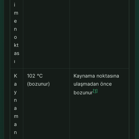
i
m
e
n
o
kt
as
ı
K
102 °C
Kaynama noktasına
a
(bozunur)
ulaşmadan önce
[1]
y
bozunur
n
a
m
a
n