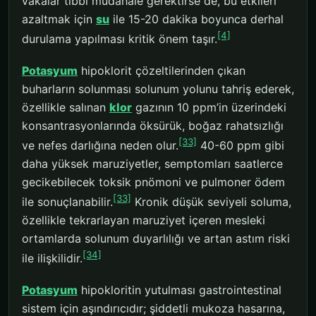
vakalar tıbbi müdahale gerektirse de, bu etkileri
azaltmak için
su
ile 15-20 dakika boyunca derhal
[4]
durulama yapılması kritik önem taşır.
Potasyum
hipoklorit çözeltilerinden çıkan
buharların solunması solunum yolunu tahriş ederek,
özellikle salınan
klor
gazının 10 ppm’in üzerindeki
konsantrasyonlarında öksürük, boğaz rahatsızlığı
[33]
ve nefes darlığına neden olur.
40-60 ppm gibi
daha yüksek maruziyetler, semptomları saatlerce
gecikebilecek toksik pnömoni ve pulmoner ödem
[33]
ile sonuçlanabilir.
Kronik düşük seviyeli soluma,
özellikle tekrarlayan maruziyet içeren mesleki
ortamlarda solunum duyarlılığı ve artan astım riski
[34]
ile ilişkilidir.
Potasyum
hipokloritin yutulması gastrointestinal
sistem için aşındırıcıdır; şiddetli mukoza hasarına,