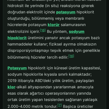
hidroksit ile yerinde (in situ) reaksiyona girerek
doğrudan elektrolit içinde
potasyum
hipoklorit
oluşturduğu, bölünmemiş veya membranlı
hücrelerde potasyum
klorür
salamurasının
[16]
elektrolizini içerir.
Bu yöntem,
sodyum
hipoklorit
üretimini yansıtır ancak potasyum bazlı
hammaddeler kullanır; fiziksel ayırma olmaksızın
disproporsiyonlaşmayı teşvik etmek için genellikle
[16]
bölünmemiş hücreler tercih edilir.
Potasyum
hipoklorit için küresel üretim kapasitesi,
sodyum hipoklorite kıyasla sınırlı kalmaktadır;
2019 itibarıyla ABD’deki yıllık üretim, paylaşılan
klor
-alkali altyapısından yararlanmak amacıyla
esas olarak ağartıcı operasyonlarının yanında
ortak üretim yapan tesislerden sağlanan yaklaşık
[7]
2.000-4.000 metrik tondur.
Başlıca üreticiler