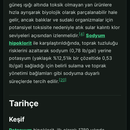
güneş ışığı altında toksik olmayan yan ürünlere
hızla ayrışarak biyolojik olarak parçalanabilir hale
gelir, ancak balıklar ve sudaki organizmalar için
potansiyel toksisite nedeniyle atık sular kalıntı klor
[4]
seviyeleri açısından izlenmelidir.
Sodyum
hipoklorit
ile karşılaştırıldığında, toprak tuzluluğu
risklerini azaltarak sodyum (0,78 lb/gal) yerine
potasyum (yaklaşık %12,5’lik bir çözeltide 0,53
lb/gal) sağladığı için belirli sulama ve toprak
yönetimi bağlamları gibi sodyuma duyarlı
[20]
süreçlerde tercih edilir.
Tarihçe
Keşif
Potasyum
hipoklorit, ilk olarak 1789 yılında