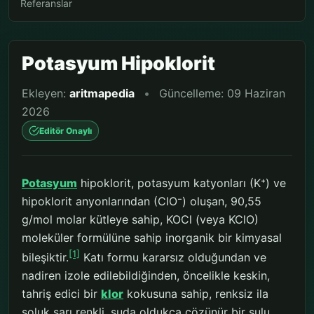
Referanslar
Potasyum Hipoklorit
Ekleyen:
aritmapedia
•
Güncelleme: 09 Haziran
2026
Editör Onaylı
Potasyum
hipoklorit, potasyum katyonları (K⁺) ve
hipoklorit anyonlarından (ClO⁻) oluşan, 90,55
g/mol molar kütleye sahip, KOCl (veya KClO)
moleküler formülüne sahip inorganik bir kimyasal
[1]
bileşiktir.
Katı formu kararsız olduğundan ve
nadiren izole edilebildiğinden, öncelikle keskin,
tahriş edici bir
klor
kokusuna sahip, renksiz ila
soluk sarı renkli, suda oldukça çözünür bir sulu