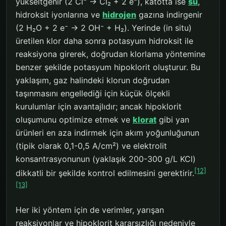
yükseltgenir (2 Cl⁻ → Cl₂ + 2 e⁻), katotta ise
su
,
hidroksit iyonlarına ve
hidrojen
gazına indirgenir
(2 H₂O + 2 e⁻ → 2 OH⁻ + H₂). Yerinde (in situ)
üretilen klor daha sonra potasyum hidroksit ile
reaksiyona girerek, doğrudan klorlama yöntemine
benzer şekilde potasyum hipoklorit oluşturur. Bu
yaklaşım, gaz halindeki klorun doğrudan
taşınmasını engellediği için küçük ölçekli
kurulumlar için avantajlıdır; ancak hipoklorit
oluşumunu optimize etmek ve
klorat
gibi yan
ürünleri en aza indirmek için akım yoğunluğunun
(tipik olarak 0,1-0,5 A/cm²) ve elektrolit
konsantrasyonunun (yaklaşık 200-300 g/L KCl)
[12]
dikkatli bir şekilde kontrol edilmesini gerektirir.
[13]
Her iki yöntem için de verimler, yarışan
reaksiyonlar ve hipoklorit kararsızlığı nedeniyle