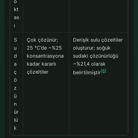
o
kt
as
ı
S
Çok çözünür;
Derişik sulu çözeltiler
u
25 °C’de ~%25
oluşturur; soğuk
d
konsantrasyona
sudaki çözünürlüğü
a
kadar kararlı
~%21,4 olarak
[6]
ç
çözeltiler
belirtilmiştir
ö
z
ü
n
ür
lü
k