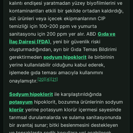
kalıntı endişesi yaratmadan yüzey biyofilmlerini ve
kontaminantları etkili bir şekilde ortadan kaldırdığı,
süt ürünleri veya içecek ekipmanlarının CIP
temizliği için 100–200 ppm ve yumurta
sanitasyonu için 200 ppm yer alır. ABD
Gıda ve
İlaç Dairesi (FDA)
, yeni bir güvenlik riski
oluşturmadığından, ayrı bir Gıda Temas Bildirimi
gerektirmeden
sodyum hipoklorit
ile birbirinin
yerine kullanılabilir olduğunu kabul ederek,
işlemede gıda teması amacıyla kullanımını
[20]
[4]
[21]
onaylamıştır.
Sodyum hipoklorit
ile karşılaştırıldığında
potasyum
hipoklorit, bozunma ürünlerinin sodyum
klorür
yerine potasyum klorür içermesi sayesinde
tarımsal durulamalarda ve sulama sanitasyonunda
bir avantaj sunar; bitki beslenmesini destekleyen
ve topraklarda sodik koşullara yol açabilecek