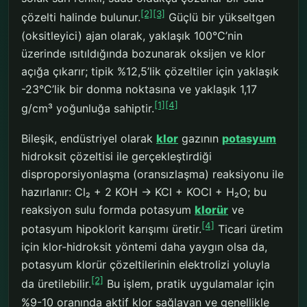
[2]
[3]
çözelti halinde bulunur.
Güçlü bir yükseltgen
(oksitleyici) ajan olarak, yaklaşık 100°C’nin
üzerinde ısıtıldığında bozunarak oksijen ve klor
açığa çıkarır; tipik %12,5’lik çözeltiler için yaklaşık
-23°C’lik bir donma noktasına ve yaklaşık 1,17
[1]
[4]
g/cm³ yoğunluğa sahiptir.
Bileşik, endüstriyel olarak
klor
gazının
potasyum
hidroksit çözeltisi ile gerçekleştirdiği
disproporsiyonlaşma (oransızlaşma) reaksiyonu ile
hazırlanır: Cl₂ + 2 KOH → KCl + KOCl + H₂O; bu
reaksiyon sulu formda potasyum
klorür
ve
[4]
potasyum hipoklorit karışımı üretir.
Ticari üretim
için klor-hidroksit yöntemi daha yaygın olsa da,
potasyum klorür çözeltilerinin elektrolizi yoluyla
[2]
da üretilebilir.
Bu işlem, pratik uygulamalar için
%9-10 oranında aktif klor sağlayan ve genellikle