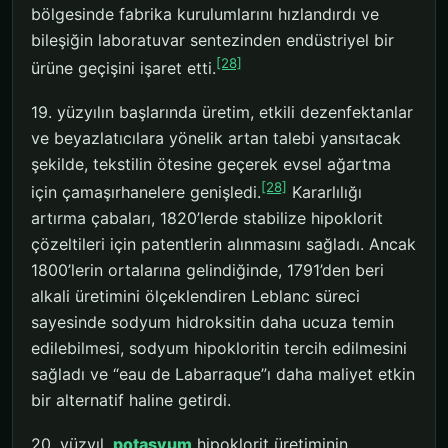
bölgesinde fabrika kurulumlarını hızlandırdı ve
bileşiğin laboratuvar sentezinden endüstriyel bir
[28]
ürüne geçişini işaret etti.
19. yüzyılın başlarında üretim, etkili dezenfektanlar
ve beyazlatıcılara yönelik artan talebi yansıtacak
şekilde, tekstilin ötesine geçerek evsel ağartma
[28]
için çamaşırhanelere genişledi.
Kararlılığı
artırma çabaları, 1820’lerde stabilize hipoklorit
çözeltileri için patentlerin alınmasını sağladı. Ancak
1800’lerin ortalarına gelindiğinde, 1791’den beri
alkali üretimini ölçeklendiren Leblanc süreci
sayesinde sodyum hidroksitin daha ucuza temin
edilebilmesi, sodyum hipokloritin tercih edilmesini
sağladı ve “eau de Labarraque”ı daha maliyet etkin
bir alternatif haline getirdi.
20. yüzyıl,
potasyum
hipoklorit üretiminin,