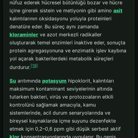
nüfuz ederek hücresel bütünlüğü bozar ve hücre
içine girerek sistein ve metiyonin gibi amino
asit
kalıntılarının oksidasyonu yoluyla proteinleri
denatüre eder. Bu süreç aynı zamanda
kloraminler
ve azot merkezli radikaller
oluşturarak temel enzimleri inaktive eder, sonuçta
protein agregasyonuna ve enzimatik işlev kaybına
yol açarak bakterilerdeki metabolik süreçleri
[19]
durdurur.
Su
arıtımında
potasyum
hipoklorit, kalıntıları
maksimum kontaminant seviyelerinin altında
tutarken bakteri, virüs ve protozoaların etkili
kontrolünü sağlamak amacıyla, kamu
sistemlerinde, acil durum senaryolarında ve
bireysel kaynaklarda içme suyunu dezenfekte
etmek için 0,2–0,6 ppm gibi düşük serbest aktif
klor
konsantrasyonlarında uygulanır. Bu geniş