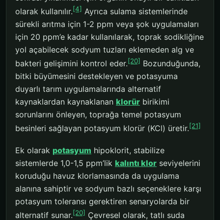
[4]
olarak kullanılır.
Ayrıca sulama sistemlerinde
sürekli arıtma için 1-2 ppm veya şok uygulamaları
için 20 ppm’e kadar kullanılarak, toprak sodikliğine
yol açabilecek sodyum tuzları eklemeden alg ve
[20]
bakteri gelişimini kontrol eder.
Bozunduğunda,
bitki büyümesini destekleyen ve potasyuma
duyarlı tarım uygulamalarında alternatif
kaynaklardan kaynaklanan
klorür
birikimi
sorunlarını önleyen, toprağa temel potasyum
[21]
besinleri sağlayan potasyum klorür (KCl) üretir.
Ek olarak
potasyum
hipoklorit, stabilize
sistemlerde 1,0-1,5 ppm’lik
kalıntı klor
seviyelerini
koruduğu havuz klorlamasında da uygulama
alanına sahiptir ve sodyum bazlı seçeneklere karşı
potasyum toleransı gerektiren senaryolarda bir
[20]
alternatif sunar.
Çevresel olarak, tatlı suda