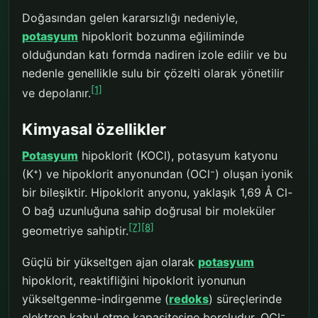
Doğasından gelen kararsızlığı nedeniyle,
potasyum
hipoklorit bozunma eğiliminde
olduğundan katı formda nadiren izole edilir ve bu
nedenle genellikle sulu bir çözelti olarak yönetilir
[1]
ve depolanır.
Kimyasal özellikler
Potasyum
hipoklorit (KOCl), potasyum katyonu
(K⁺) ve hipoklorit anyonundan (OCl⁻) oluşan iyonik
bir bileşiktir. Hipoklorit anyonu, yaklaşık 1,69 Å Cl-
O bağ uzunluğuna sahip doğrusal bir moleküler
[7]
[8]
geometriye sahiptir.
Güçlü bir yükseltgen ajan olarak
potasyum
hipoklorit, reaktifliğini hipoklorit iyonunun
yükseltgenme-indirgenme (
redoks
) süreçlerinde
elektron kabul etme kapasitesine borçludur. OCl⁻