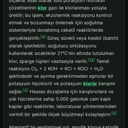
ölçekte, esas olarak sulu potasyum hidroksit
çözeltilerinin
klor
gazı ile klorlanması yoluyla
üretilir; bu işlem, ekzotermik reaksiyonu kontrol
etmek ve bozunmayı önlemek için soğutma
sistemleriyle donatılmış ceketli reaktörlerde
[4]
gerçekleştirilir.
Süreç sürekli veya kesikli (batch)
olarak işletilebilir; soğutucu sirkülasyonu
kullanılarak sıcaklıklar 21°C’nin altında tutulurken
[14]
klor, sparge tüpleri vasıtasıyla verilir.
Temel
reaksiyon Cl₂ + 2 KOH → KCl + KOCl + H₂O
şeklindedir ve ayırma gerektirmeden eşmolar bir
potasyum hipoklorit ve potasyum
klorür
karışımı
[4]
sağlar.
Hassas dozajlama için karıştırıcılara ve
yük hücrelerine sahip 5.000 galonluk cam kaplı
kaplar gibi reaktörler, laboratuvar yöntemlerinden
[4]
verimli bir şekilde ölçek büyütmeyi kolaylaştırır.
Alternatif bir endüstriyel yol, anodik klorun katodik