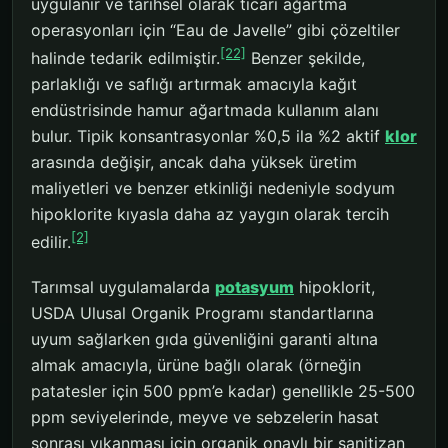
uygulanır ve tarihsel olarak ticari ağartma
operasyonları için “Eau de Javelle” gibi çözeltiler
[22]
halinde tedarik edilmiştir.
Benzer şekilde,
parlaklığı ve saflığı artırmak amacıyla kağıt
endüstrisinde hamur ağartmada kullanım alanı
bulur. Tipik konsantrasyonlar %0,5 ila %2 aktif
klor
arasında değişir, ancak daha yüksek üretim
maliyetleri ve benzer etkinliği nedeniyle sodyum
hipoklorite kıyasla daha az yaygın olarak tercih
[2]
edilir.
Tarımsal uygulamalarda
potasyum
hipoklorit,
USDA Ulusal Organik Programı standartlarına
uyum sağlarken gıda güvenliğini garanti altına
almak amacıyla, ürüne bağlı olarak (örneğin
patatesler için 500 ppm’e kadar) genellikle 25-500
ppm seviyelerinde, meyve ve sebzelerin hasat
sonrası yıkanması için organik onaylı bir sanitizan