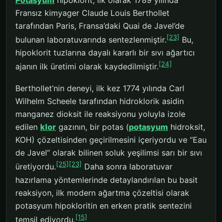
Fransız kimyager Claude Louis Berthollet
tarafından Paris, Fransa’daki Quai de Javel’de
[23]
bulunan laboratuvarında sentezlenmiştir.
Bu,
hipoklorit tuzlarına dayalı kararlı bir sıvı ağartıcı
[24]
ajanın ilk üretimi olarak kaydedilmiştir.
Berthollet’nin deneyi, ilk kez 1774 yılında Carl
Wilhelm Scheele tarafından hidroklorik asidin
manganez dioksit ile reaksiyonu yoluyla izole
edilen
klor
gazının, bir potas (
potasyum
hidroksit,
KOH) çözeltisinden geçirilmesini içeriyordu ve “Eau
de Javel” olarak bilinen soluk yeşilimsi sarı bir sıvı
[25]
[23]
üretiyordu.
Daha sonra laboratuvar
hazırlama yöntemlerinde detaylandırılan bu basit
reaksiyon, ilk modern ağartma çözeltisi olarak
potasyum hipokloritin en erken pratik sentezini
[15]
temsil ediyordu.