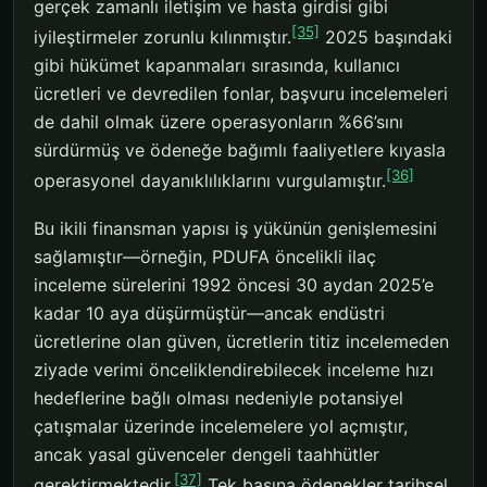
gerçek zamanlı iletişim ve hasta girdisi gibi
[35]
iyileştirmeler zorunlu kılınmıştır.
2025 başındaki
gibi hükümet kapanmaları sırasında, kullanıcı
ücretleri ve devredilen fonlar, başvuru incelemeleri
de dahil olmak üzere operasyonların %66’sını
sürdürmüş ve ödeneğe bağımlı faaliyetlere kıyasla
[36]
operasyonel dayanıklılıklarını vurgulamıştır.
Bu ikili finansman yapısı iş yükünün genişlemesini
sağlamıştır—örneğin, PDUFA öncelikli ilaç
inceleme sürelerini 1992 öncesi 30 aydan 2025’e
kadar 10 aya düşürmüştür—ancak endüstri
ücretlerine olan güven, ücretlerin titiz incelemeden
ziyade verimi önceliklendirebilecek inceleme hızı
hedeflerine bağlı olması nedeniyle potansiyel
çatışmalar üzerinde incelemelere yol açmıştır,
ancak yasal güvenceler dengeli taahhütler
[37]
gerektirmektedir.
Tek başına ödenekler tarihsel