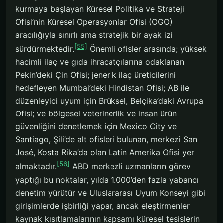
kurmaya başlayan Küresel Politika ve Strateji
Ofisi’nin Küresel Operasyonlar Ofisi (OGO)
aracılığıyla sınırlı ama stratejik bir ayak izi
[55]
sürdürmektedir.
Önemli ofisler arasında; yüksek
hacimli ilaç ve gıda ihracatçılarına odaklanan
Pekin’deki Çin Ofisi; jenerik ilaç üreticilerini
hedefleyen Mumbai’deki Hindistan Ofisi; AB ile
düzenleyici uyum için Brüksel, Belçika’daki Avrupa
Ofisi; ve bölgesel veterinerlik ve insan ürün
güvenliğini denetlemek için Mexico City ve
Santiago, Şili’de alt ofisleri bulunan, merkezi San
José, Kosta Rika’da olan Latin Amerika Ofisi yer
[56]
almaktadır.
ABD merkezli uzmanların görev
yaptığı bu noktalar, yılda 1.000’den fazla yabancı
denetim yürütür ve Uluslararası Uyum Konseyi gibi
girişimlerde işbirliği yapar, ancak eleştirmenler
kaynak kısıtlamalarının kapsamı küresel tesislerin