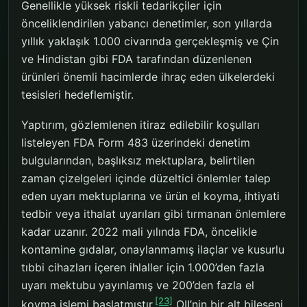
Genellikle yüksek riskli tedarikçiler için
önceliklendirilen yabancı denetimler, son yıllarda
yıllık yaklaşık 1.000 civarında gerçekleşmiş ve Çin
ve Hindistan gibi FDA tarafından düzenlenen
ürünleri önemli hacimlerde ihraç eden ülkelerdeki
tesisleri hedeflemiştir.
Yaptırım, gözlemlenen itiraz edilebilir koşulları
listeleyen FDA Form 483 üzerindeki denetim
bulgularından, başlıksız mektuplara, belirtilen
zaman çizelgeleri içinde düzeltici önlemler talep
eden uyarı mektuplarına ve ürün el koyma, ihtiyati
tedbir veya ithalat uyarıları gibi tırmanan önlemlere
kadar uzanır. 2022 mali yılında FDA, öncelikle
kontamine gıdalar, onaylanmamış ilaçlar ve kusurlu
tıbbi cihazları içeren ihlaller için 1.000’den fazla
uyarı mektubu yayınlamış ve 200’den fazla el
[23]
koyma işlemi başlatmıştır.
OII’nin bir alt bileşeni