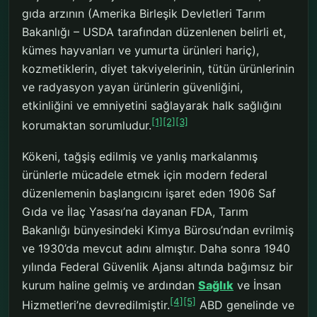
gıda arzının (Amerika Birleşik Devletleri Tarım
Bakanlığı – USDA tarafından düzenlenen belirli et,
kümes hayvanları ve yumurta ürünleri hariç),
kozmetiklerin, diyet takviyelerinin, tütün ürünlerinin
ve radyasyon yayan ürünlerin güvenliğini,
etkinliğini ve emniyetini sağlayarak halk sağlığını
[1]
[2]
[3]
korumaktan sorumludur.
Kökeni, tağşiş edilmiş ve yanlış markalanmış
ürünlerle mücadele etmek için modern federal
düzenlemenin başlangıcını işaret eden 1906 Saf
Gıda ve İlaç Yasası’na dayanan FDA, Tarım
Bakanlığı bünyesindeki Kimya Bürosu’ndan evrilmiş
ve 1930’da mevcut adını almıştır. Daha sonra 1940
yılında Federal Güvenlik Ajansı altında bağımsız bir
kurum haline gelmiş ve ardından
Sağlık
ve İnsan
[4]
[5]
Hizmetleri’ne devredilmiştir.
ABD genelinde ve