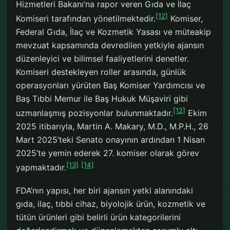
Hizmetleri Bakanı’na rapor veren Gıda ve İlaç
[12]
Komiseri tarafından yönetilmektedir.
Komiser,
Federal Gıda, İlaç ve Kozmetik Yasası ve müteakip
mevzuat kapsamında devredilen yetkiyle ajansın
düzenleyici ve bilimsel faaliyetlerini denetler.
Komiseri destekleyen roller arasında, günlük
operasyonları yürüten Baş Komiser Yardımcısı ve
Baş Tıbbi Memur ile Baş Hukuk Müşaviri gibi
[12]
uzmanlaşmış pozisyonlar bulunmaktadır.
Ekim
2025 itibarıyla, Martin A. Makary, M.D., M.P.H., 26
Mart 2025’teki Senato onayının ardından 1 Nisan
2025’te yemin ederek 27. komiser olarak görev
[13]
[14]
yapmaktadır.
FDA’nın yapısı, her biri ajansın yetki alanındaki
gıda, ilaç, tıbbi cihaz, biyolojik ürün, kozmetik ve
tütün ürünleri gibi belirli ürün kategorilerini