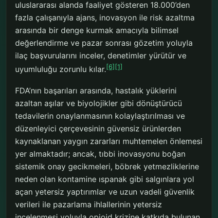
uluslararası alanda faaliyet gösteren 18.000’den
fazla çalışanıyla ajans, inovasyon ile risk azaltma
arasında bir denge kurmak amacıyla bilimsel
değerlendirme ve pazar sonrası gözetim yoluyla
ilaç başvurularını inceler, denetimler yürütür ve
[6]
[1]
uyumluluğu zorunlu kılar.
FDA’nın başarıları arasında, hastalık yüklerini
azaltan aşılar ve biyolojikler gibi dönüştürücü
tedavilerin onaylanmasının kolaylaştırılması ve
düzenleyici çerçevesinin güvensiz ürünlerden
kaynaklanan yaygın zararları muhtemelen önlemesi
yer almaktadır; ancak, tıbbi inovasyonu boğan
sistemik onay gecikmeleri, böbrek yetmezliklerine
neden olan kontamine ıspanak gibi salgınlara yol
açan yetersiz yaptırımlar ve uzun vadeli güvenlik
verileri ile pazarlama ihlallerinin yetersiz
incelenmesi yoluyla opioid krizine katkıda bulunan