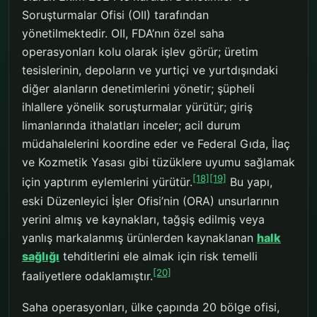
Soruşturmalar Ofisi (OII) tarafından
yönetilmektedir. OII, FDA’nın özel saha
operasyonları kolu olarak işlev görür; üretim
tesislerinin, depoların ve yurtiçi ve yurtdışındaki
diğer alanların denetimlerini yönetir; şüpheli
ihlallere yönelik soruşturmalar yürütür; giriş
limanlarında ithalatları inceler; acil durum
müdahalelerini koordine eder ve Federal Gıda, İlaç
ve Kozmetik Yasası gibi tüzüklere uyumu sağlamak
[18]
[19]
için yaptırım eylemlerini yürütür.
Bu yapı,
eski Düzenleyici İşler Ofisi’nin (ORA) unsurlarının
yerini almış ve kaynakları, tağşiş edilmiş veya
yanlış markalanmış ürünlerden kaynaklanan
halk
sağlığı
tehditlerini ele almak için risk temelli
[20]
faaliyetlere odaklamıştır.
Saha operasyonları, ülke çapında 20 bölge ofisi,