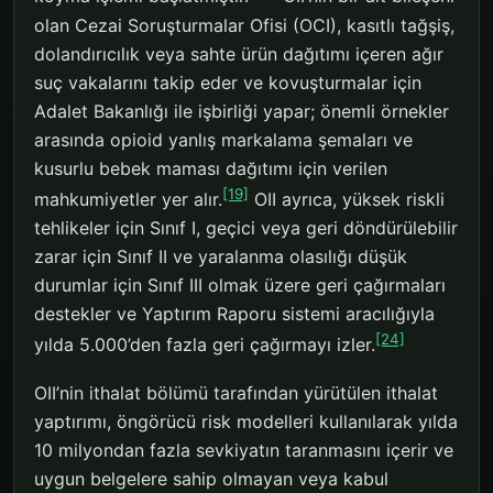
olan Cezai Soruşturmalar Ofisi (OCI), kasıtlı tağşiş,
dolandırıcılık veya sahte ürün dağıtımı içeren ağır
suç vakalarını takip eder ve kovuşturmalar için
Adalet Bakanlığı ile işbirliği yapar; önemli örnekler
arasında opioid yanlış markalama şemaları ve
kusurlu bebek maması dağıtımı için verilen
[19]
mahkumiyetler yer alır.
OII ayrıca, yüksek riskli
tehlikeler için Sınıf I, geçici veya geri döndürülebilir
zarar için Sınıf II ve yaralanma olasılığı düşük
durumlar için Sınıf III olmak üzere geri çağırmaları
destekler ve Yaptırım Raporu sistemi aracılığıyla
[24]
yılda 5.000’den fazla geri çağırmayı izler.
OII’nin ithalat bölümü tarafından yürütülen ithalat
yaptırımı, öngörücü risk modelleri kullanılarak yılda
10 milyondan fazla sevkiyatın taranmasını içerir ve
uygun belgelere sahip olmayan veya kabul