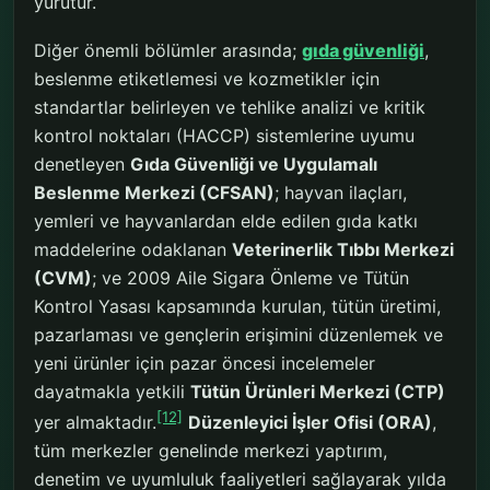
yürütür.
Diğer önemli bölümler arasında;
gıda güvenliği
,
beslenme etiketlemesi ve kozmetikler için
standartlar belirleyen ve tehlike analizi ve kritik
kontrol noktaları (HACCP) sistemlerine uyumu
denetleyen
Gıda Güvenliği ve Uygulamalı
Beslenme Merkezi (CFSAN)
; hayvan ilaçları,
yemleri ve hayvanlardan elde edilen gıda katkı
maddelerine odaklanan
Veterinerlik Tıbbı Merkezi
(CVM)
; ve 2009 Aile Sigara Önleme ve Tütün
Kontrol Yasası kapsamında kurulan, tütün üretimi,
pazarlaması ve gençlerin erişimini düzenlemek ve
yeni ürünler için pazar öncesi incelemeler
dayatmakla yetkili
Tütün Ürünleri Merkezi (CTP)
[12]
yer almaktadır.
Düzenleyici İşler Ofisi (ORA)
,
tüm merkezler genelinde merkezi yaptırım,
denetim ve uyumluluk faaliyetleri sağlayarak yılda