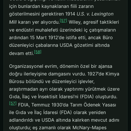
için bunlardan kaynaklanan fiili zararın
gösterilmesini gerektiren 1914
U.S. v. Lexington
[57]
Mill
kararı yer alıyordu.
Wiley, agresif taktikleri
ve endüstri muhalefeti üzerindeki iç çatışmaların
ardından 15 Mart 1912’de istifa etti, ancak Büro
düzenleyici çabalarına USDA gözetimi altında
[58]
devam etti.
Organizasyonel evrim, dönemin özel bir ajansa
doğru ilerleyişine damgasını vurdu. 1927’de Kimya
Bürosu bölündü ve düzenleyici işlevler,
araştırmadan ayrı olarak yaptırımı yürütmek üzere
Gıda, İlaç ve İnsektisit İdaresi’ni (FDIA) oluşturdu.
[57]
FDIA, Temmuz 1930’da Tarım Ödenek Yasası
ile Gıda ve İlaç İdaresi (FDA) olarak yeniden
adlandırıldı ve USDA altında kalırken mevcut adını
oluşturdu; eş zamanlı olarak McNary-Mapes