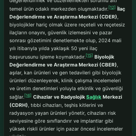
değerlendirmek ve düzenlemekten sorumlu altı
[12]
temel ürün odaklı merkezden oluşmaktadır.
İlaç
Değerlendirme ve Araştırma Merkezi (CDER)
,
biyolojikler hariç olmak üzere reçeteli ve reçetesiz
ilaçların onayını, güvenlik izlemesini ve pazar
sonrası gözetimini denetlemekte olup, 2024 mali
yılı itibarıyla yılda yaklaşık 50 yeni ilaç
[15]
başvurusunu işleme koymaktadır.
Biyolojik
Değerlendirme ve Araştırma Merkezi (CBER)
,
aşılar, kan ürünleri ve gen tedavileri gibi biyolojik
ürünleri düzenleyerek, klinik çalışma incelemeleri
ve üretim denetimleri yoluyla etkinlik ve güvenliği
[16]
sağlar.
Cihazlar ve Radyolojik
Sağlık
Merkezi
(CDRH)
, tıbbi cihazları, teşhis kitlerini ve
radyasyon yayan ürünleri yönetir, cihazları risk
seviyesine göre sınıflandırır ve implantlar gibi
yüksek riskli ürünler için pazar öncesi incelemeler