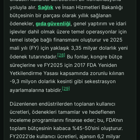
yoluyla alır.
Sağlık
ve İnsan Hizmetleri Bakanlığı
bütçesinin bir parçası olarak yıllık sağlanan
ödenekler,
gıda güvenliği
, genel yaptırım ve idari
işlevler dahil olmak üzere temel operasyonlar için
temel isteğe bağlı finansmanı oluşturur ve 2025
mali yılı (FY) için yaklaşık 3,35 milyar dolarlık yeni
[28]
ödenek tutarındadır.
Bu fonlar, kongre bütçe
süreçlerine ve FY2025 için 2017 FDA Yeniden
Yetkilendirme Yasası kapsamında zorunlu kılınan
-9,3 milyon dolarlık kesinti gibi sekestrasyon
[29]
ayarlamalarına tabidir.
Düzenlenen endüstrilerden toplanan kullanıcı
ücretleri, ödenekleri tamamlar ve hedeflenen
inceleme programlarını finanse eder; bu, FDA’nın
toplam bütçesinin kabaca %45-50’sini oluşturur.
FY2022’de kullanıcı ücretleri, ajansın 6,2 milyar