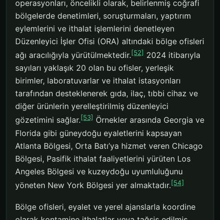
operasyonları, öncelikli olarak, belirlenmiş coğrafi
bölgelerde denetimleri, soruşturmaları, yaptırım
eylemlerini ve ithalat işlemlerini denetleyen
Düzenleyici İşler Ofisi (ORA) altındaki bölge ofisleri
[52]
ağı aracılığıyla yürütülmektedir.
2024 itibarıyla
sayıları yaklaşık 20 olan bu ofisler, yerleşik
birimler, laboratuvarlar ve ithalat istasyonları
tarafından desteklenerek gıda, ilaç, tıbbi cihaz ve
diğer ürünlerin yerelleştirilmiş düzenleyici
[53]
gözetimini sağlar.
Örnekler arasında Georgia ve
Florida gibi güneydoğu eyaletlerini kapsayan
Atlanta Bölgesi, Orta Batı’ya hizmet veren Chicago
Bölgesi, Pasifik ithalat faaliyetlerini yürüten Los
Angeles Bölgesi ve kuzeydoğu uyumluluğunu
[54]
yöneten New York Bölgesi yer almaktadır.
Bölge ofisleri, eyalet ve yerel ajanslarla koordine
olarak kontamine ithalatlar veya tağşiş edilmiş