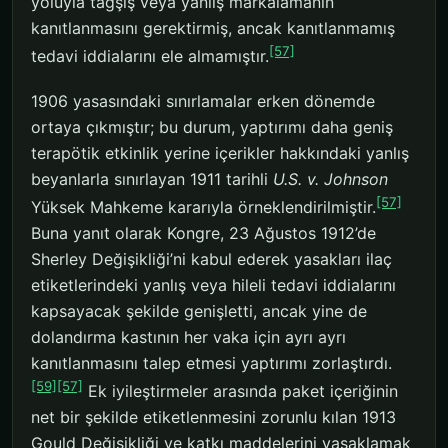
yoluyla tağşiş veya yanlış markalamanın
kanıtlanmasını gerektirmiş, ancak kanıtlanmamış
[57]
tedavi iddialarını ele almamıştır.
1906 yasasındaki sınırlamalar erken dönemde
ortaya çıkmıştır; bu durum, yaptırımı daha geniş
terapötik etkinlik yerine içerikler hakkındaki yanlış
beyanlarla sınırlayan 1911 tarihli
U.S. v. Johnson
[57]
Yüksek Mahkeme kararıyla örneklendirilmiştir.
Buna yanıt olarak Kongre, 23 Ağustos 1912’de
Sherley Değişikliği’ni kabul ederek yasakları ilaç
etiketlerindeki yanlış veya hileli tedavi iddialarını
kapsayacak şekilde genişletti, ancak yine de
dolandırma kastının her vaka için ayrı ayrı
kanıtlanmasını talep etmesi yaptırımı zorlaştırdı.
[59]
[57]
Ek iyileştirmeler arasında paket içeriğinin
net bir şekilde etiketlenmesini zorunlu kılan 1913
Gould Değişikliği ve katkı maddelerini yasaklamak