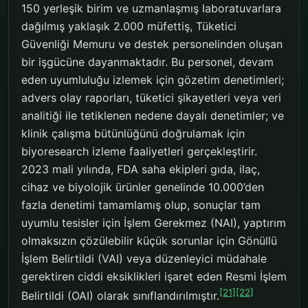
150 yerleşik birim ve uzmanlaşmış laboratuvarlara
dağılmış yaklaşık 2.000 müfettiş, Tüketici
Güvenliği Memuru ve destek personelinden oluşan
bir işgücüne dayanmaktadır. Bu personel, devam
eden uyumluluğu izlemek için gözetim denetimleri;
advers olay raporları, tüketici şikayetleri veya veri
analitiği ile tetiklenen nedene dayalı denetimler; ve
klinik çalışma bütünlüğünü doğrulamak için
biyoresearch izleme faaliyetleri gerçekleştirir.
2023 mali yılında, FDA saha ekipleri gıda, ilaç,
cihaz ve biyolojik ürünler genelinde 10.000’den
fazla denetimi tamamlamış olup, sonuçlar tam
uyumlu tesisler için İşlem Gerekmez (NAI), yaptırım
olmaksızın çözülebilir küçük sorunlar için Gönüllü
İşlem Belirtildi (VAI) veya düzenleyici müdahale
gerektiren ciddi eksiklikleri işaret eden Resmi İşlem
[21]
[22]
Belirtildi (OAI) olarak sınıflandırılmıştır.