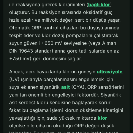
ile reaksiyona girerek kloraminleri (
bağlı klor
)
oluşturur. Bu reaksiyon sırasında oksidatif güç
hızla azalır ve milivolt değeri sert bir düşüş yaşar.
Otomatik ORP kontrol cihazları bu düşüşü anında
tespit eder ve klor dozaj pompalarını çalıştırarak
suyun güvenli +650 mV seviyesine (veya Alman
DIN 19643 standartlarına göre tatlı sularda en az
+750 mV) geri dönmesini sağlar.
Ancak, açık havuzlarda klorun güneşin
ultraviyole
(UV) ışınlarıyla parçalanmasını engellemek için
suya eklenen siyanürik
asit
(CYA), ORP sensörlerini
yanıltan önemli bir engelleyici faktördür. Siyanürik
asit serbest kloru kendisine bağlayarak korur;
fakat bu bağlama işlemi klorun oksitleme kinetiğini
yavaşlattığı için, suda yüksek miktarda
klor
ölçülse bile cihazın okuduğu ORP değeri düşük