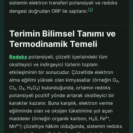
sistemin elektron transferi potansiyeli ve redoks
[2]
dengesi doğrudan ORP ile saptanır.
Terimin Bilimsel Tanımı ve
Termodinamik Temeli
Redoks
potansiyeli, çözelti içerisindeki tüm
oksitleyici ve indirgeyici türlerin toplam
etkileşiminin bir sonucudur. Çözeltide elektron
alma eğilimi yüksek olan kimyasallar (örneğin O₂,
Cl₂, O₃, H₂O₂) bulunduğunda, ortamın redoks
potansiyeli pozitif yönde artarak oksitleyici bir
karakter kazanır. Buna karşılık, elektron verme
eğiliminde olan ve oksijen tüketimine yol açan
maddeler (örneğin organik karbon, H₂S, Fe²⁺,
Mn²⁺) çözeltiye hâkim olduğunda, sistemin redoks