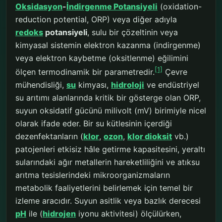
Oksidasyon
-
İndirgenme Potansiyeli
(oxidation-
reduction potential, ORP) veya diğer adıyla
redoks
potansiyeli
, sulu bir çözeltinin veya
kimyasal sistemin elektron kazanma (indirgenme)
veya elektron kaybetme (oksitlenme) eğilimini
[1]
ölçen termodinamik bir parametredir.
Çevre
mühendisliği,
su
kimyası,
hidroloji
ve endüstriyel
su arıtımı alanlarında kritik bir gösterge olan ORP,
suyun oksidatif gücünü milivolt (mV) birimiyle nicel
olarak ifade eder. Bir su kütlesinin içerdiği
dezenfektanların (
klor
,
ozon
,
klor dioksit
vb.)
patojenleri etkisiz hâle getirme kapasitesini, yeraltı
sularındaki ağır metallerin hareketliliğini ve atıksu
arıtma tesislerindeki mikroorganizmaların
metabolik faaliyetlerini belirlemek için temel bir
izleme aracıdır. Suyun asitlik veya bazlık derecesi
pH
ile (
hidrojen
iyonu aktivitesi) ölçülürken,