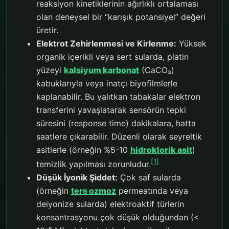
reaksiyon kinetiklerinin ağırlıklı ortalaması
olan deneysel bir “karışık potansiyel” değeri
üretir.
Elektrot Zehirlenmesi ve Kirlenme:
Yüksek
organik içerikli veya sert sularda, platin
yüzeyi
kalsiyum karbonat
(CaCO₃)
kabuklarıyla veya inatçı biyofilmlerle
kaplanabilir. Bu yalıtkan tabakalar elektron
transferini yavaşlatarak sensörün tepki
süresini (response time) dakikalara, hatta
saatlere çıkarabilir. Düzenli olarak seyreltik
asitlerle (örneğin %5-10
hidroklorik asit
)
[1]
temizlik yapılması zorunludur.
Düşük İyonik Şiddet:
Çok saf sularda
(örneğin
ters ozmoz
permeatında veya
deiyonize sularda) elektroaktif türlerin
konsantrasyonu çok düşük olduğundan (<