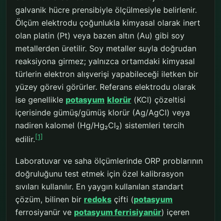
galvanik hücre prensibiyle ölçülmesiyle belirlenir.
Ölçüm elektrodu çoğunlukla kimyasal olarak inert
olan platin (Pt) veya bazen altın (Au) gibi soy
metallerden üretilir. Soy metaller suyla doğrudan
reaksiyona girmez; yalnızca ortamdaki kimyasal
türlerin elektron alışverişi yapabileceği iletken bir
yüzey görevi görürler. Referans elektrodu olarak
ise genellikle
potasyum
klorür
(KCl) çözeltisi
içerisinde gümüş/gümüş klorür (Ag/AgCl) veya
nadiren kalomel (Hg/Hg₂Cl₂) sistemleri tercih
[1]
edilir.
Laboratuvar ve saha ölçümlerinde ORP problarının
doğruluğunu test etmek için özel kalibrasyon
sıvıları kullanılır. En yaygın kullanılan standart
çözüm, bilinen bir
redoks
çifti (
potasyum
ferrosiyanür ve
potasyum ferrisiyanür
) içeren