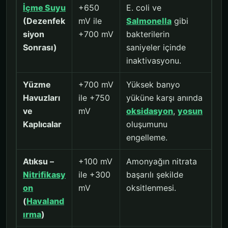
İçme Suyu
+650
E. coli ve
(Dezenfek
mV ile
Salmonella
gibi
siyon
+700 mV
bakterilerin
Sonrası)
saniyeler içinde
inaktivasyonu.
Yüzme
+700 mV
Yüksek banyo
Havuzları
ile +750
yüküne karşı anında
ve
mV
oksidasyon
,
yosun
Kaplıcalar
oluşumunu
engelleme.
Atıksu –
+100 mV
Amonyağın nitrata
Nitrifikasy
ile +300
başarılı şekilde
on
mV
oksitlenmesi.
(
Havaland
ırma
)