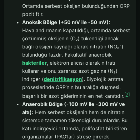
Ortamda serbest oksijen bulunduğundan ORP
pozitiftir.
Anoksik Bölge (+50 mV ile -50 mV):
Havalandırmanın kapatıldığı, ortamda serbest
çözünmüş oksijenin (O₂) tükendiği ancak
bağlı oksijen kaynağı olarak nitratın (NO₃⁻)
bulunduğu fazdır. Fakültatif anaerobik
bakteriler
, elektron alıcısı olarak nitratı
kullanır ve onu zararsız azot gazına (N₂)
indirger (
denitrifikasyon
). Biyolojik arıtma
proseslerinde ORP’nin bu aralığa düşmesi,
[7]
başarılı bir azot gideriminin en net kanıtıdır.
Anaerobik Bölge (-100 mV ile -300 mV ve
altı):
Hem serbest oksijenin hem de nitratın
sistemde tamamen tükendiği durumlardır. Bu
katı indirgeyici ortamda, polifosfat biriktiren
organizmalar (PAO’lar) strese girerek