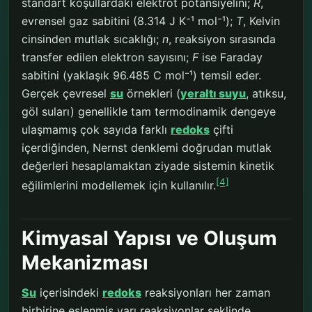
standart koşullardaki elektrot potansiyelini;
R
,
evrensel gaz sabitini (8.314 J K⁻¹ mol⁻¹);
T
, Kelvin
cinsinden mutlak sıcaklığı;
n
, reaksiyon sırasında
transfer edilen elektron sayısını;
F
ise Faraday
sabitini (yaklaşık 96.485 C mol⁻¹) temsil eder.
Gerçek çevresel
su
örnekleri (
yeraltı suyu
, atıksu,
göl suları) genellikle tam termodinamik dengeye
ulaşmamış çok sayıda farklı
redoks
çifti
içerdiğinden, Nernst denklemi doğrudan mutlak
değerleri hesaplamaktan ziyade sistemin kinetik
[4]
eğilimlerini modellemek için kullanılır.
Kimyasal Yapısı ve Oluşum
Mekanizması
Su
içerisindeki
redoks
reaksiyonları her zaman
birbirine eşlenmiş yarı reaksiyonlar şeklinde