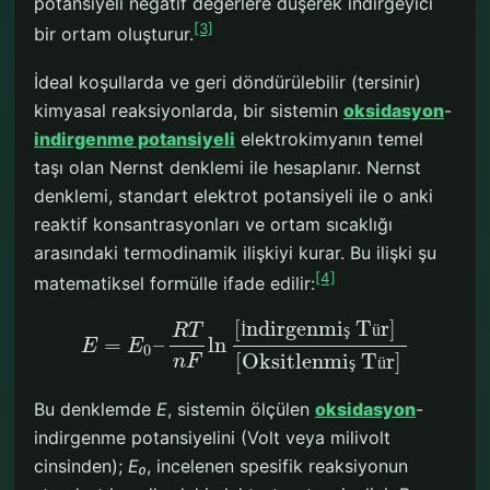
potansiyeli negatif değerlere düşerek indirgeyici
[3]
bir ortam oluşturur.
İdeal koşullarda ve geri döndürülebilir (tersinir)
kimyasal reaksiyonlarda, bir sistemin
oksidasyon
-
indirgenme potansiyeli
elektrokimyanın temel
taşı olan Nernst denklemi ile hesaplanır. Nernst
denklemi, standart elektrot potansiyeli ile o anki
reaktif konsantrasyonları ve ortam sıcaklığı
arasındaki termodinamik ilişkiyi kurar. Bu ilişki şu
[4]
matematiksel formülle ifade edilir:
[
ndirgenmi
T
r
]
İ
ş
ü
R
T
=
–
ln
E
E
0
[
Oksitlenmi
T
r
]
n
F
ş
ü
Bu denklemde
E
, sistemin ölçülen
oksidasyon
-
indirgenme potansiyelini (Volt veya milivolt
cinsinden);
E₀
, incelenen spesifik reaksiyonun