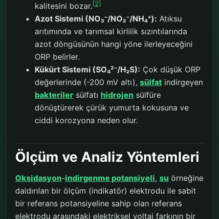
[2]
kalitesini bozar.
Azot Sistemi (NO₃⁻/NO₂⁻/NH₄⁺):
Atıksu
arıtımında ve tarımsal kirlilik sızıntılarında
azot döngüsünün hangi yöne ilerleyeceğini
ORP belirler.
Kükürt Sistemi (SO₄²⁻/H₂S):
Çok düşük ORP
değerlerinde (-200 mV altı),
sülfat
indirgeyen
bakteriler
sülfatı
hidrojen
sülfüre
dönüştürerek çürük yumurta kokusuna ve
ciddi korozyona neden olur.
Ölçüm ve Analiz Yöntemleri
Oksidasyon
-
indirgenme potansiyeli
,
su
örneğine
daldırılan bir ölçüm (indikatör) elektrodu ile sabit
bir referans potansiyeline sahip olan referans
elektrodu arasındaki elektriksel voltaj farkının bir