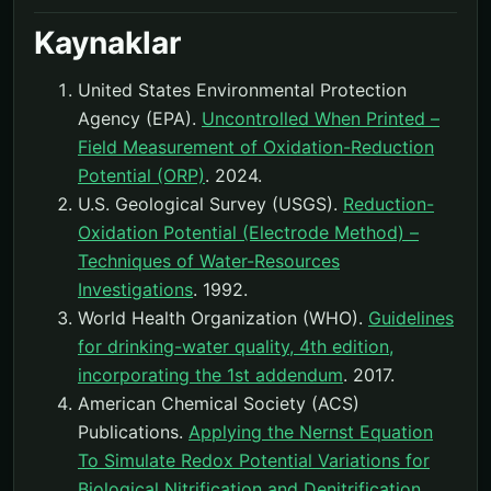
Kaynaklar
United States Environmental Protection
Agency (EPA).
Uncontrolled When Printed –
Field Measurement of Oxidation-Reduction
Potential (ORP)
. 2024.
U.S. Geological Survey (USGS).
Reduction-
Oxidation Potential (Electrode Method) –
Techniques of Water-Resources
Investigations
. 1992.
World Health Organization (WHO).
Guidelines
for drinking-water quality, 4th edition,
incorporating the 1st addendum
. 2017.
American Chemical Society (ACS)
Publications.
Applying the Nernst Equation
To Simulate Redox Potential Variations for
Biological Nitrification and Denitrification