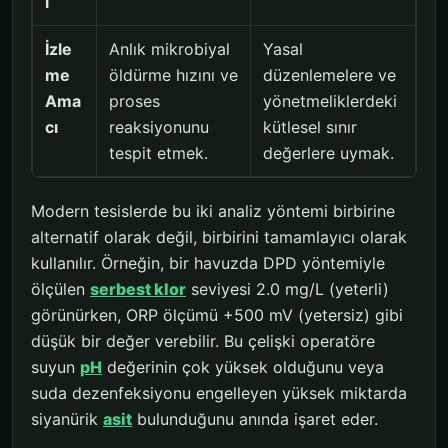
i
İzle
Anlık mikrobiyal
Yasal
me
öldürme hızını ve
düzenlemelere ve
Ama
proses
yönetmeliklerdeki
cı
reaksiyonunu
kütlesel sınır
tespit etmek.
değerlere uymak.
Modern tesislerde bu iki analiz yöntemi birbirine
alternatif olarak değil, birbirini tamamlayıcı olarak
kullanılır. Örneğin, bir havuzda DPD yöntemiyle
ölçülen
serbest klor
seviyesi 2.0 mg/L (yeterli)
görünürken, ORP ölçümü +500 mV (yetersiz) gibi
düşük bir değer verebilir. Bu çelişki operatöre
suyun
pH
değerinin çok yüksek olduğunu veya
suda dezenfeksiyonu engelleyen yüksek miktarda
siyanürik
asit
bulunduğunu anında işaret eder.