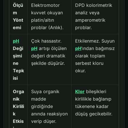
Ölçü
Elektromotor
DPD kolorimetrik
m
kuvvet okuyan
analiz veya
Yönt
platin/altın
amperometrik
emi
problar (Anlık).
problar.
pH
Çok hassastır.
Etkilenmez. Suyun
Deği
pH
artışı ölçülen
pH
’ından bağımsız
şimi
değeri dramatik
olarak toplam
ne
şekilde düşürür.
serbest kloru
Tepk
okur.
isi
Orga
Suya organik
Klor
bileşikleri
nik
madde
kirlilikle bağlanıp
Kirlili
girdiğinde
tükenene kadar
k
anında reaksiyon
düşüş gecikebilir.
Etkis
verip düşer.