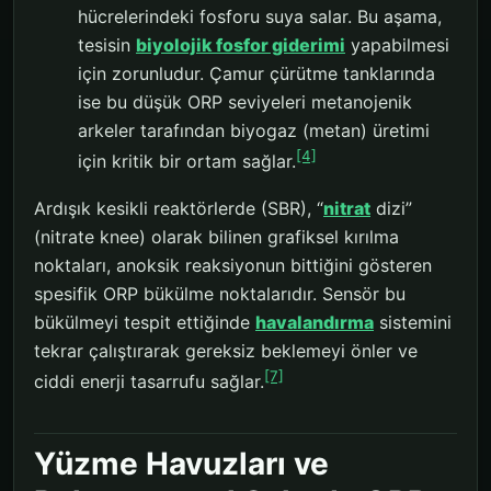
hücrelerindeki fosforu suya salar. Bu aşama,
tesisin
biyolojik fosfor giderimi
yapabilmesi
için zorunludur. Çamur çürütme tanklarında
ise bu düşük ORP seviyeleri metanojenik
arkeler tarafından biyogaz (metan) üretimi
[4]
için kritik bir ortam sağlar.
Ardışık kesikli reaktörlerde (SBR), “
nitrat
dizi”
(nitrate knee) olarak bilinen grafiksel kırılma
noktaları, anoksik reaksiyonun bittiğini gösteren
spesifik ORP bükülme noktalarıdır. Sensör bu
bükülmeyi tespit ettiğinde
havalandırma
sistemini
tekrar çalıştırarak gereksiz beklemeyi önler ve
[7]
ciddi enerji tasarrufu sağlar.
Yüzme Havuzları ve