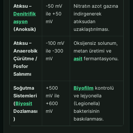
Atıksu –
-50 mV
Nitratın azot gazına
Denitrifik
ile +50
indirgenerek
asyon
mV
atıksudan
(Anoksik)
uzaklaştırılması.
Atıksu –
-100 mV
Oksijensiz solunum,
Anaerobik
ile -300
metan üretimi ve
Çürütme /
mV
asit
fermantasyonu.
Fosfor
Salınımı
Soğutma
+500
Biyofilm
kontrolü
Sistemleri
mV ile
ve lejyonella
(
Biyosit
+600
(Legionella)
Dozlaması
mV
bakterisinin
)
baskılanması.