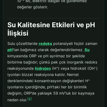
10⁻⁵ M), elektrot dalgalı ve güvenilmez
değerler gösterir.
Su Kalitesine Etkileri ve pH
İlişkisi
Sulu çözeltilerde
redoks
potansiyeli hiçbir zaman
pH
’tan bağımsız olarak değerlendirilemez.
Su
kimyasında ORP ve pH ayrılmaz bir şekilde
birbirine bağlıdır; çünkü pek çok inorganik redoks
reaksiyonunda
hidrojen
(H⁺) veya hidroksit (OH⁻)
iyonları bizzat reaksiyona katılır. Nernst
denklemindeki konsantrasyon değişkenleri H⁺
iyonlarını içerdiğinde, pH’taki her bir birimlik
değişim, ORP’de yaklaşık 59 mV’luk bir kaymaya
[4]
neden olur.