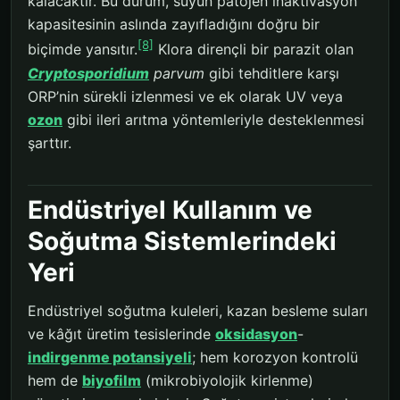
kalacaktır. Bu durum, suyun patojen inaktivasyon
kapasitesinin aslında zayıfladığını doğru bir
[8]
biçimde yansıtır.
Klora dirençli bir parazit olan
Cryptosporidium
parvum
gibi tehditlere karşı
ORP’nin sürekli izlenmesi ve ek olarak UV veya
ozon
gibi ileri arıtma yöntemleriyle desteklenmesi
şarttır.
Endüstriyel Kullanım ve
Soğutma Sistemlerindeki
Yeri
Endüstriyel soğutma kuleleri, kazan besleme suları
ve kâğıt üretim tesislerinde
oksidasyon
-
indirgenme potansiyeli
; hem korozyon kontrolü
hem de
biyofilm
(mikrobiyolojik kirlenme)