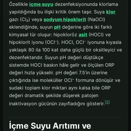
Özellikle
içme suyu
dezenfeksiyonunda klorlama
yapıldığında bu ilişki kritik önem taşır. Suya
klor
gazı (Cl₂) veya
sodyum hipoklorit
(NaOCl)
eklendiğinde, suyun
pH
değerine göre iki farklı
kimyasal tür oluşur: hipokloröz
asit
(HOCl) ve
hipoklorit iyonu (OCl⁻). HOCl, OCl⁻ iyonuna kıyasla
yaklaşık 80 ila 100 kat daha güçlü bir oksitleyici ve
dezenfektandır. Suyun pH değeri düştükçe
sistemde HOCl baskın hâle gelir ve ölçülen ORP
değeri hızla yükselir. pH değeri 7.5’in üzerine
çıktığında ise moleküller OCl⁻ formuna dönüşür ve
sudaki toplam klor miktarı aynı kalsa bile ORP
değeri dramatik şekilde düşerek patojen
[5]
inaktivasyon gücünün zayıfladığını gösterir.
İçme Suyu Arıtımı ve