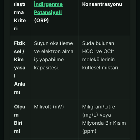
ılaştı
İndirgenme
Konsantrasyonu
rma
Potansiyeli
Krite
(ORP)
ri
Fizik
Suyun oksitleme
Suda bulunan
sel /
ve elektron alma
HOCl ve OCl⁻
Kim
iş yapabilme
moleküllerinin
yasa
kapasitesi.
kütlesel miktarı.
l
Anla
mı
Ölçü
Milivolt (mV)
Miligram/Litre
m
(mg/L) veya
Biri
Milyonda Bir Kısım
mi
(ppm)