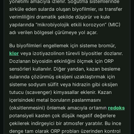
yönetimi amacıyla izlenir. Soğutma sistemlerinde
sirküle eden sularda oluşan biyofilmler, ısı transfer
verimliliğini dramatik şekilde düşürür ve kule
yapılarında “mikrobiyolojik etkili korozyon” (MIC)
adı verilen bölgesel çürümeye yol açar.
Bu biyofilmleri engellemek için sisteme bromür,
klor
veya izotiyazolinon türevli biyositler dozlanır.
Dozlanan biyosidin etkinliğini ölçmek için ORP
sensörleri kullanılır. Diğer yandan, kazan besleme
sularında çözünmüş oksijeni uzaklaştırmak için
sisteme sodyum sülfit veya hidrazin gibi oksijen
tutucu (scavenger) kimyasallar eklenir. Kazan
içerisindeki metal boruların paslanmasını
(oksitlenmesini) önlemek amacıyla ortamın
redoks
potansiyeli kasten çok düşük negatif değerlere
çekilerek indirgeyici bir atmosfer yaratılır. Bu ince
denge tam olarak ORP probları üzerinden kontrol