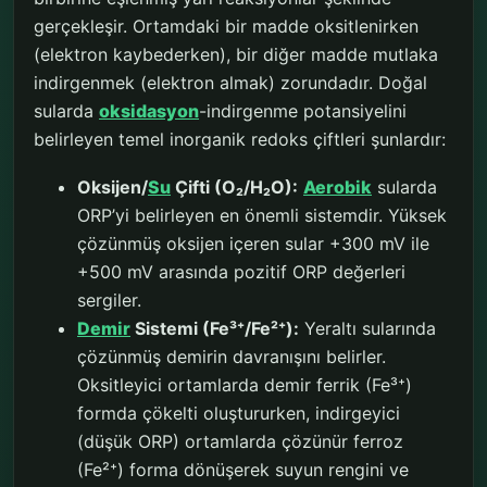
gerçekleşir. Ortamdaki bir madde oksitlenirken
(elektron kaybederken), bir diğer madde mutlaka
indirgenmek (elektron almak) zorundadır. Doğal
sularda
oksidasyon
-indirgenme potansiyelini
belirleyen temel inorganik redoks çiftleri şunlardır:
Oksijen/
Su
Çifti (O₂/H₂O):
Aerobik
sularda
ORP’yi belirleyen en önemli sistemdir. Yüksek
çözünmüş oksijen içeren sular +300 mV ile
+500 mV arasında pozitif ORP değerleri
sergiler.
Demir
Sistemi (Fe³⁺/Fe²⁺):
Yeraltı sularında
çözünmüş demirin davranışını belirler.
Oksitleyici ortamlarda demir ferrik (Fe³⁺)
formda çökelti oluştururken, indirgeyici
(düşük ORP) ortamlarda çözünür ferroz
(Fe²⁺) forma dönüşerek suyun rengini ve