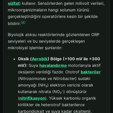
sülfat
) kullanır. Sensörlerden gelen milivolt verileri,
mikroorganizmaların hangi solunum türünü
gerçekleştirdiğini operatörlere kesin bir şekilde
[4]
bildirir.
Biyolojik atıksu reaktörlerinde gözlemlenen ORP
seviyeleri ve bu seviyelerde gerçekleşen
mikrobiyal işlemler şunlardır:
Oksik (
Aerobik
) Bölge (+100 mV ile +300
mV):
Suya
havalandırma
motorlarıyla aktif
oksijenin verildiği fazdır. Ototrof
bakteriler
(
Nitrosomonas
ve
Nitrobacter
) sudaki
amonyağı (NH₃) elektron vericisi olarak
kullanarak nitrata (NO₃⁻) dönüştürür
(
nitrifikasyon
). Yüksek karbonlu organik
kirlilikler de heterotrof bakterilerce
karbondioksit ve suya kadar oksitlenir.