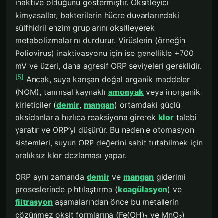
inaktive olduğunu göstermiştir. Oksitleyici
kimyasallar, bakterilerin hücre duvarlarındaki
sülfhidril enzim gruplarını oksitleyerek
metabolizmalarını durdurur. Virüslerin (örneğin
Poliovirus) inaktivasyonu için ise genellikle +700
mV ve üzeri, daha agresif ORP seviyeleri gereklidir.
[5]
Ancak, suya karışan doğal organik maddeler
(NOM), tarımsal kaynaklı
amonyak
veya inorganik
kirleticiler (
demir
,
mangan
) ortamdaki güçlü
oksidanlarla hızlıca reaksiyona girerek
klor
talebi
yaratır ve ORP’yi düşürür. Bu nedenle otomasyon
sistemleri, suyun ORP değerini sabit tutabilmek için
aralıksız klor dozlaması yapar.
ORP aynı zamanda
demir
ve
mangan
giderimi
proseslerinde pıhtılaştırma (
koagülasyon
) ve
filtrasyon
aşamalarından önce bu metallerin
çözünmez oksit formlarına (Fe(OH)₃ ve MnO₂)