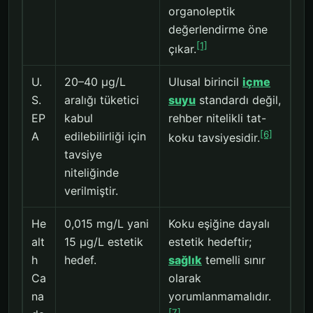
organoleptik
değerlendirme öne
[1]
çıkar.
U.
20–40 µg/L
Ulusal birincil
içme
S.
aralığı tüketici
suyu
standardı değil,
EP
kabul
rehber nitelikli tat-
[6]
A
edilebilirliği için
koku tavsiyesidir.
tavsiye
niteliğinde
verilmiştir.
He
0,015 mg/L yani
Koku eşiğine dayalı
alt
15 µg/L estetik
estetik hedeftir;
h
hedef.
sağlık
temelli sınır
Ca
olarak
na
yorumlanmamalıdır.
[7]