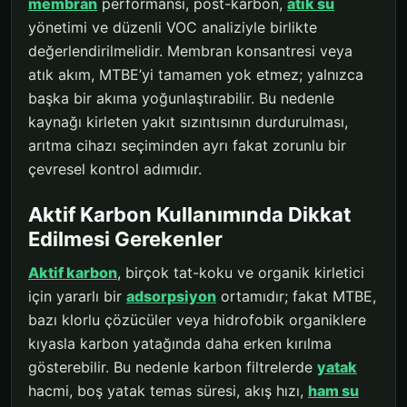
membran
performansı, post-karbon,
atık su
yönetimi ve düzenli VOC analiziyle birlikte
değerlendirilmelidir. Membran konsantresi veya
atık akım, MTBE’yi tamamen yok etmez; yalnızca
başka bir akıma yoğunlaştırabilir. Bu nedenle
kaynağı kirleten yakıt sızıntısının durdurulması,
arıtma cihazı seçiminden ayrı fakat zorunlu bir
çevresel kontrol adımıdır.
Aktif Karbon Kullanımında Dikkat
Edilmesi Gerekenler
Aktif karbon
, birçok tat-koku ve organik kirletici
için yararlı bir
adsorpsiyon
ortamıdır; fakat MTBE,
bazı klorlu çözücüler veya hidrofobik organiklere
kıyasla karbon yatağında daha erken kırılma
gösterebilir. Bu nedenle karbon filtrelerde
yatak
hacmi, boş yatak temas süresi, akış hızı,
ham su