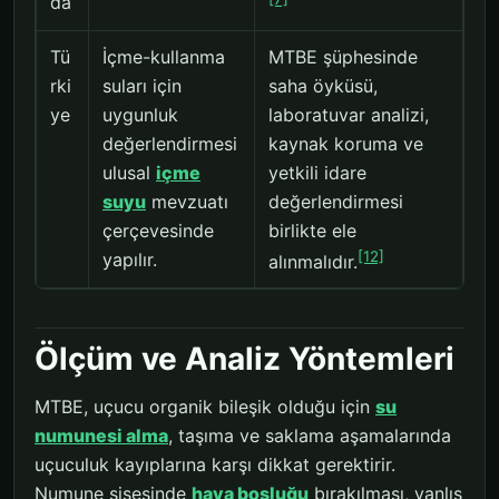
da
Tü
İçme-kullanma
MTBE şüphesinde
rki
suları için
saha öyküsü,
ye
uygunluk
laboratuvar analizi,
değerlendirmesi
kaynak koruma ve
ulusal
içme
yetkili idare
suyu
mevzuatı
değerlendirmesi
çerçevesinde
birlikte ele
[12]
yapılır.
alınmalıdır.
Ölçüm ve Analiz Yöntemleri
MTBE, uçucu organik bileşik olduğu için
su
numunesi alma
, taşıma ve saklama aşamalarında
uçuculuk kayıplarına karşı dikkat gerektirir.
Numune şişesinde
hava boşluğu
bırakılması, yanlış