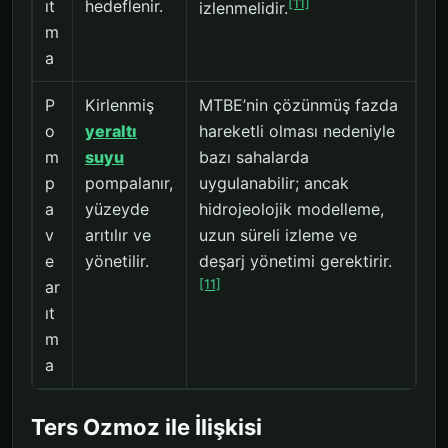
[11]
ıt
hedeflenir.
izlenmelidir.
m
a
P
Kirlenmiş
MTBE’nin çözünmüş fazda
o
yeraltı
hareketli olması nedeniyle
m
suyu
bazı sahalarda
p
pompalanır,
uygulanabilir; ancak
a
yüzeyde
hidrojeolojik modelleme,
v
arıtılır ve
uzun süreli izleme ve
e
yönetilir.
deşarj yönetimi gerektirir.
[11]
ar
ıt
m
a
Ters Ozmoz ile İlişkisi