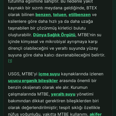
tutunma eğilimine sahiptir. Bu nedenle yakıt
kaynaklı bir sızıntı meydana geldiğinde, BTEX
olarak bilinen
benzen
,
toluen
,
etilbenzen
ve
ksilenlere göre daha hızlı ya da daha uzağa
taşınabilen bir çözünmüş kirletici bulutu
oluşturabilir.
Dünya Sağlık Örgütü
, MTBE’nin su
içinde kimyasal ve mikrobiyal ayrışmaya karşı
dirençli olabileceğini ve yeraltı suyunda yüzey
suyuna göre daha kalıcı davranabileceğini belirtir.
[1]
USGS, MTBE’yi
içme suyu
kaynaklarında izlenen
uçucu organik bileşikler
arasında önemli bir
benzin oksijenatı olarak ele alır. Kurumun
çalışmalarında MTBE,
yeraltı suyu
yönetimi
bakımından dikkat gerektiren bileşiklerden biri
olarak değerlendirilmiştir; tespit sıklığı özellikle
nüfus yoğunluğu, yakıtta MTBE kullanımı,
akifer