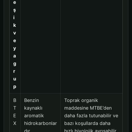
e
ş
i
k
v
e
y
a
g
r
u
p
B
Benzin
Toprak organik
T
kaynaklı
maddesine MTBE’den
E
aromatik
daha fazla tutunabilir ve
X
hidrokarbonlar
bazı koşullarda daha
dır.
hızlı biyolojik ayrışabilir.