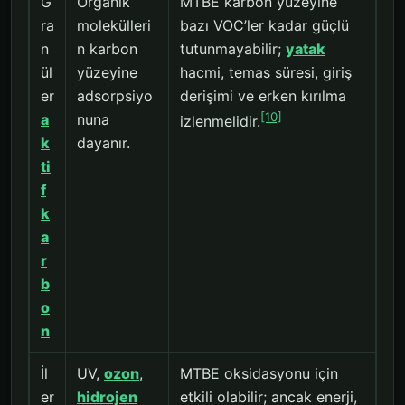
G
Organik
MTBE karbon yüzeyine
ra
molekülleri
bazı VOC’ler kadar güçlü
n
n karbon
tutunmayabilir;
yatak
ül
yüzeyine
hacmi, temas süresi, giriş
er
adsorpsiyo
derişimi ve erken kırılma
[10]
a
nuna
izlenmelidir.
k
dayanır.
ti
f
k
a
r
b
o
n
İl
UV,
ozon
,
MTBE oksidasyonu için
er
hidrojen
etkili olabilir; ancak enerji,