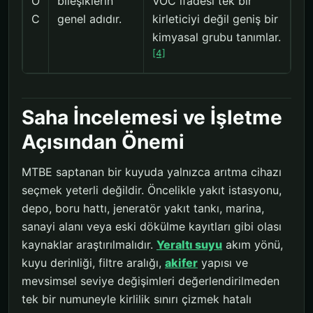
O
bileşiklerin
VOC ifadesi tek bir
C
genel adıdır.
kirleticiyi değil geniş bir
kimyasal grubu tanımlar.
[4]
Saha İncelemesi ve İşletme
Açısından Önemi
MTBE saptanan bir kuyuda yalnızca arıtma cihazı
seçmek yeterli değildir. Öncelikle yakıt istasyonu,
depo, boru hattı, jeneratör yakıt tankı, marina,
sanayi alanı veya eski dökülme kayıtları gibi olası
kaynaklar araştırılmalıdır.
Yeraltı suyu
akım yönü,
kuyu derinliği, filtre aralığı,
akifer
yapısı ve
mevsimsel seviye değişimleri değerlendirilmeden
tek bir numuneyle kirlilik sınırı çizmek hatalı