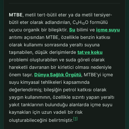
MTBE
, metil tert-bütil eter ya da metil tersiyer-
bütil eter olarak adlandırılan, C₅H₁₂O formüllü
uçucu organik bir bileşiktir.
Su
bilimi ve
içme suyu
arıtımı açısından MTBE, özellikle benzin katkısı
olarak kullanımı sonrasında yeraltı suyuna
taşınabilen, düşük derişimlerde
tat ve koku
problemi oluşturabilen ve suda göreli olarak
hareketli davranan bir kirletici olması nedeniyle
önem taşır.
Dünya Sağlık Örgütü
, MTBE’yi içme
suyu kimyasal tehlikeleri kapsamında
değerlendirmiş; bileşiğin petrol katkısı olarak
yaygın kullanımının, özellikle sızıntı yapan yeraltı
yakıt tanklarının bulunduğu alanlarda içme suyu
kaynakları için uzun vadeli bir risk
[1]
oluşturabileceğini belirtmiştir.