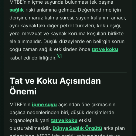
MTBE’nin içme suyunda bulunması tek başına
sağlık
riski anlamına gelmez. Değerlendirme için
derişim, maruz kalma süresi, suyun kullanım amacı,
aynı kaynaktaki diğer petrol türevleri, koku eşiği,
yerel mevzuat ve kaynak koruma koşulları birlikte
ele alınmalıdır. Düşük düzeylerde en belirgin sorun
çoğu zaman sağlık etkisinden önce
tat ve koku
[6]
kabul edilebilirliğidir.
Tat ve Koku Açısından
Önemi
MTBE’nin
içme suyu
açısından öne çıkmasının
başlıca nedenlerinden biri, düşük derişimlerde
organoleptik yani
tat ve koku
etkisi
oluşturabilmesidir.
Dünya Sağlık Örgütü
arka plan
belgesinde, MTBE için çeşitli çalışmalarda tat ve