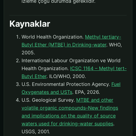
izleme çoğu durumda gereklidir.
Kaynaklar
World Health Organization.
Methyl tertiary-
Butyl Ether (MTBE) in Drinking-water
. WHO,
2005.
International Labour Organization ve World
Health Organization.
ICSC 1164 – Methyl tert-
Butyl Ether
. ILO/WHO, 2000.
U.S. Environmental Protection Agency.
Fuel
Oxygenates and USTs
. EPA, 2026.
U.S. Geological Survey.
MTBE and other
volatile organic compounds–New findings
and implications on the quality of source
waters used for drinking-water supplies
.
USGS, 2001.