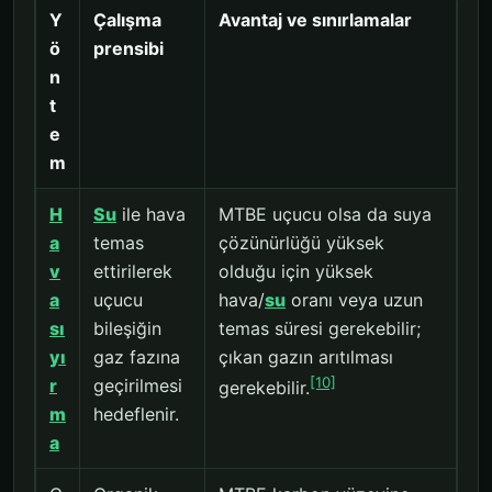
Y
Çalışma
Avantaj ve sınırlamalar
ö
prensibi
n
t
e
m
H
Su
ile hava
MTBE uçucu olsa da suya
a
temas
çözünürlüğü yüksek
v
ettirilerek
olduğu için yüksek
a
uçucu
hava/
su
oranı veya uzun
sı
bileşiğin
temas süresi gerekebilir;
yı
gaz fazına
çıkan gazın arıtılması
[10]
r
geçirilmesi
gerekebilir.
m
hedeflenir.
a