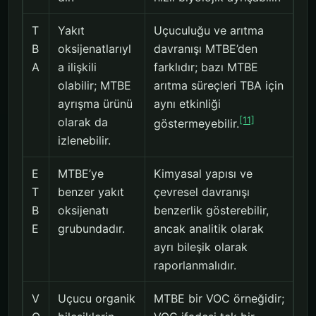
T
Yakıt
Uçuculuğu ve arıtma
B
oksijenatlarıyl
davranışı MTBE’den
A
a ilişkili
farklıdır; bazı MTBE
olabilir; MTBE
arıtma süreçleri TBA için
ayrışma ürünü
aynı etkinliği
[11]
olarak da
göstermeyebilir.
izlenebilir.
E
MTBE’ye
Kimyasal yapısı ve
T
benzer yakıt
çevresel davranışı
B
oksijenatı
benzerlik gösterebilir,
E
grubundadır.
ancak analitik olarak
ayrı bileşik olarak
raporlanmalıdır.
V
Uçucu organik
MTBE bir VOC örneğidir;