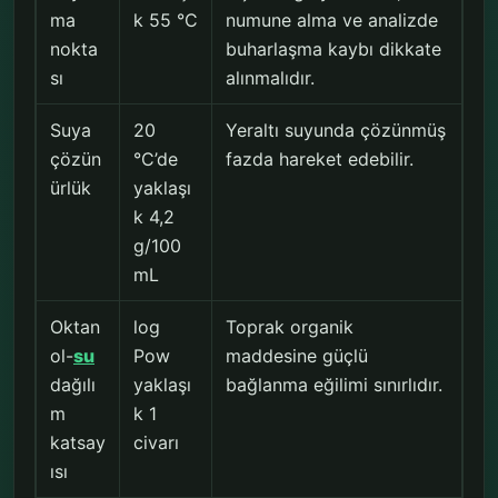
ma
k 55 °C
numune alma ve analizde
nokta
buharlaşma kaybı dikkate
sı
alınmalıdır.
Suya
20
Yeraltı suyunda çözünmüş
çözün
°C’de
fazda hareket edebilir.
ürlük
yaklaşı
k 4,2
g/100
mL
Oktan
log
Toprak organik
ol-
su
Pow
maddesine güçlü
dağılı
yaklaşı
bağlanma eğilimi sınırlıdır.
m
k 1
katsay
civarı
ısı