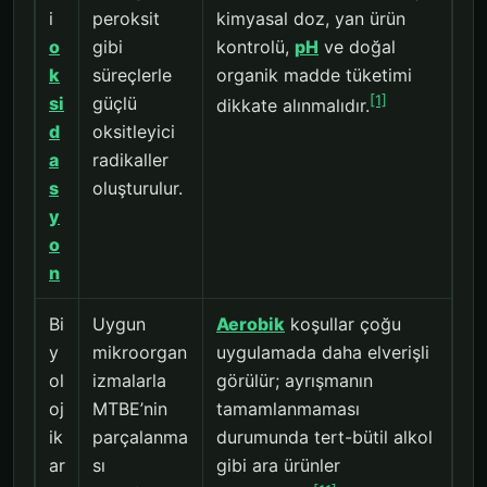
i
peroksit
kimyasal doz, yan ürün
o
gibi
kontrolü,
pH
ve doğal
k
süreçlerle
organik madde tüketimi
[1]
si
güçlü
dikkate alınmalıdır.
d
oksitleyici
a
radikaller
s
oluşturulur.
y
o
n
Bi
Uygun
Aerobik
koşullar çoğu
y
mikroorgan
uygulamada daha elverişli
ol
izmalarla
görülür; ayrışmanın
oj
MTBE’nin
tamamlanmaması
ik
parçalanma
durumunda tert-bütil alkol
ar
sı
gibi ara ürünler