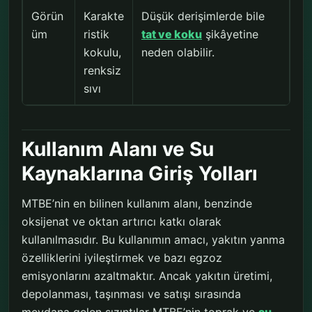
Görün
Karakte
Düşük derişimlerde bile
üm
ristik
tat ve koku
şikâyetine
kokulu,
neden olabilir.
renksiz
sıvı
Kullanım Alanı ve Su
Kaynaklarına Giriş Yolları
MTBE’nin en bilinen kullanım alanı, benzinde
oksijenat ve oktan artırıcı katkı olarak
kullanılmasıdır. Bu kullanımın amacı, yakıtın yanma
özelliklerini iyileştirmek ve bazı egzoz
emisyonlarını azaltmaktır. Ancak yakıtın üretimi,
depolanması, taşınması ve satışı sırasında
meydana gelen sızıntılar MTBE’nin toprak ve
su