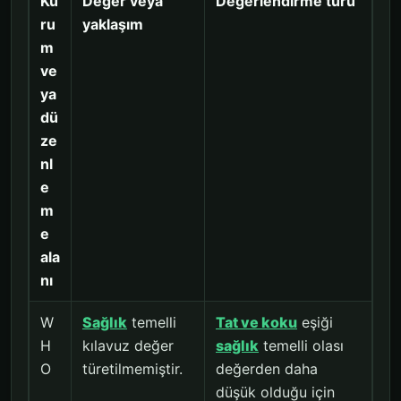
Ku
Değer veya
Değerlendirme türü
ru
yaklaşım
m
ve
ya
dü
ze
nl
e
m
e
ala
nı
W
Sağlık
temelli
Tat ve koku
eşiği
H
kılavuz değer
sağlık
temelli olası
O
türetilmemiştir.
değerden daha
düşük olduğu için