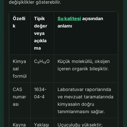
değişiklikler gösterebilir.
Özelli
Tipik
Su kalitesi
açısından
k
değer
anlamı
veya
açıkla
ma
Kimya
C₅H₁₂O
Küçük moleküllü, oksijen
sal
içeren organik bileşiktir.
formül
CAS
1634-
Laboratuvar raporlarında
numar
04-4
ve mevzuat taramalarında
ası
kimyasalın doğru
tanımlanmasını sağlar.
Kayna
Yaklaşı
Uçuculuğu yüksektir;