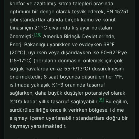
konfor ve azaltılmış ısıtma talepleri arasında
optimum bir denge olarak teşvik ederek, EN 15251
gibi standartlar altında birçok kamu ve konut
binası için 21 °C civarında kış ayar noktaları
[16]
önermiştir.
Amerika Birleşik Devletleri’nde,
Enerji Bakanlığı uyanıkken ve evdeyken 68°F
(20°C), uyurken veya dışarıdayken ise 60–62°F’ye
(15–17°C) (boruların donmasını önlemek için çok
soğuk havalarda en az 55°F/13°C) düşürülmesini
önermektedir; 8 saat boyunca düşürülen her 1°F,
ısıtmada yaklaşık %1–3 oranında tasarruf
sağlarken, daha büyük düşüşler potansiyel olarak
[5]
%10’a kadar yıllık tasarruf sağlayabilir.
Bu eğilim,
sürdürülebilirliğe öncelik verirken bölgesel iklime
alışmayı içeren uyarlanabilir standartlara doğru bir
kaymayı yansıtmaktadır.