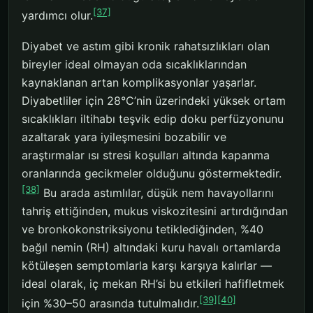
[37]
yardımcı olur.
Diyabet ve astım gibi kronik rahatsızlıkları olan
bireyler ideal olmayan oda sıcaklıklarından
kaynaklanan artan komplikasyonlar yaşarlar.
Diyabetliler için 28°C’nin üzerindeki yüksek ortam
sıcaklıkları iltihabı teşvik edip doku perfüzyonunu
azaltarak yara iyileşmesini bozabilir ve
araştırmalar ısı stresi koşulları altında kapanma
oranlarında gecikmeler olduğunu göstermektedir.
[38]
Bu arada astımlılar, düşük nem havayollarını
tahriş ettiğinden, mukus viskozitesini artırdığından
ve bronkokonstriksiyonu tetiklediğinden, %40
bağıl nemin (RH) altındaki kuru havalı ortamlarda
kötüleşen semptomlarla karşı karşıya kalırlar —
ideal olarak, iç mekan RH’si bu etkileri hafifletmek
[39]
[40]
için %30–50 arasında tutulmalıdır.