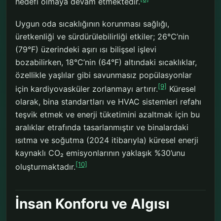
hedefi olmaya devam etmektedir.
Uygun oda sıcaklığının korunması sağlığı,
üretkenliği ve sürdürülebilirliği etkiler; 26°C’nin
(79°F) üzerindeki aşırı ısı bilişsel işlevi
bozabilirken, 18°C’nin (64°F) altındaki sıcaklıklar,
özellikle yaşlılar gibi savunmasız popülasyonlar
[9]
için kardiyovasküler zorlanmayı artırır.
Küresel
olarak, bina standartları ve HVAC sistemleri refahı
teşvik etmek ve enerji tüketimini azaltmak için bu
aralıklar etrafında tasarlanmıştır ve binalardaki
ısıtma ve soğutma (2024 itibarıyla) küresel enerji
kaynaklı CO₂ emisyonlarının yaklaşık %30’unu
[10]
oluşturmaktadır.
İnsan Konforu ve Algısı