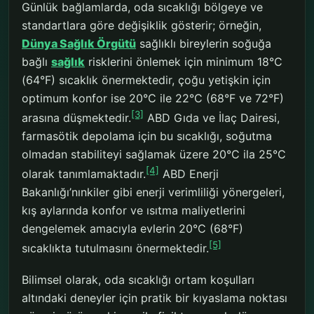
Günlük bağlamlarda, oda sıcaklığı bölgeye ve
standartlara göre değişiklik gösterir; örneğin,
Dünya Sağlık Örgütü
sağlıklı bireylerin soğuğa
bağlı
sağlık
risklerini önlemek için minimum 18°C
(64°F) sıcaklık önermektedir, çoğu yetişkin için
optimum konfor ise 20°C ile 22°C (68°F ve 72°F)
[3]
arasına düşmektedir.
ABD Gıda ve İlaç Dairesi,
farmasötik depolama için bu sıcaklığı, soğutma
olmadan stabiliteyi sağlamak üzere 20°C ila 25°C
[4]
olarak tanımlamaktadır.
ABD Enerji
Bakanlığı’nınkiler gibi enerji verimliliği yönergeleri,
kış aylarında konfor ve ısıtma maliyetlerini
dengelemek amacıyla evlerin 20°C (68°F)
[5]
sıcaklıkta tutulmasını önermektedir.
Bilimsel olarak, oda sıcaklığı ortam koşulları
altındaki deneyler için pratik bir kıyaslama noktası