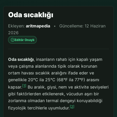
Oda sıcaklığı
Ekleyen:
aritmapedia
•
Güncelleme: 12 Haziran
2026
Editör Onaylı
Oda sıcaklığı
, insanların rahatı için kapalı yaşam
veya çalışma alanlarında tipik olarak korunan
ortam havası sıcaklık aralığını ifade eder ve
genellikle 20°C ila 25°C (68°F ila 77°F) arasını
[1]
kapsar.
Bu aralık, giysi, nem ve aktivite seviyeleri
gibi faktörlerden etkilenerek, vücudun aşırı bir
zorlanma olmadan termal dengeyi koruyabildiği
[2]
fizyolojik tercihlerle uyumludur.