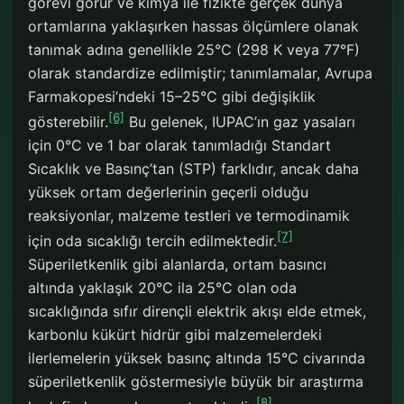
görevi görür ve kimya ile fizikte gerçek dünya
ortamlarına yaklaşırken hassas ölçümlere olanak
tanımak adına genellikle 25°C (298 K veya 77°F)
olarak standardize edilmiştir; tanımlamalar, Avrupa
Farmakopesi’ndeki 15–25°C gibi değişiklik
[6]
gösterebilir.
Bu gelenek, IUPAC’ın gaz yasaları
için 0°C ve 1 bar olarak tanımladığı Standart
Sıcaklık ve Basınç’tan (STP) farklıdır, ancak daha
yüksek ortam değerlerinin geçerli olduğu
reaksiyonlar, malzeme testleri ve termodinamik
[7]
için oda sıcaklığı tercih edilmektedir.
Süperiletkenlik gibi alanlarda, ortam basıncı
altında yaklaşık 20°C ila 25°C olan oda
sıcaklığında sıfır dirençli elektrik akışı elde etmek,
karbonlu kükürt hidrür gibi malzemelerdeki
ilerlemelerin yüksek basınç altında 15°C civarında
süperiletkenlik göstermesiyle büyük bir araştırma
[8]