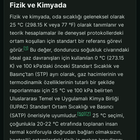
Fizik ve Kimyada
Fizik ve kimyada, oda sıcaklığı geleneksel olarak
25 °C (298.15 K veya 77 °F) olarak tanımlanır ve
teorik hesaplamalar ile deneysel protokollerdeki
ortam koşulları için standart bir referans görevi
[1]
görür.
Bu değer, dondurucu soğukluk civarındaki
ideal gaz davranışları için kullanılan 0 °C (273.15
K) ve 100 kPa’daki önceki Standart Sıcaklık ve
Basınç’tan (STP) ayrı olarak, gaz hacimlerinin ve
termodinamik özelliklerinin tutarlı bir şekilde
raporlanması için 25 °C ve 100 kPa belirten
Uluslararası Temel ve Uygulamalı Kimya Birliği
(IUPAC) Standart Ortam Sıcaklığı ve Basıncı
[50]
[7]
(SATP) önerisiyle uyumludur.
25 °C seçimi,
çoğunlukla 20-22 °C etrafında toplanan insan
termal konforuyla doğrudan bağları olmaksızın,
kontrollü ortamlardaki tipik iç mekan koşullarını