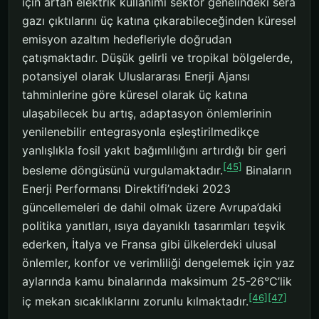
için artan elektrik kullanımı sektör genelindeki sera
gazı çıktılarını üç katına çıkarabileceğinden küresel
emisyon azaltım hedefleriyle doğrudan
çatışmaktadır. Düşük gelirli ve tropikal bölgelerde,
potansiyel olarak Uluslararası Enerji Ajansı
tahminlerine göre küresel olarak üç katına
ulaşabilecek bu artış, adaptasyon önlemlerinin
yenilenebilir entegrasyonla eşleştirilmedikçe
yanlışlıkla fosil yakıt bağımlılığını artırdığı bir geri
[45]
besleme döngüsünü vurgulamaktadır.
Binaların
Enerji Performansı Direktifi’ndeki 2023
güncellemeleri de dahil olmak üzere Avrupa’daki
politika yanıtları, ısıya dayanıklı tasarımları teşvik
ederken, İtalya ve Fransa gibi ülkelerdeki ulusal
önlemler, konfor ve verimliliği dengelemek için yaz
aylarında kamu binalarında maksimum 25-26°C’lik
[46]
[47]
iç mekan sıcaklıklarını zorunlu kılmaktadır.