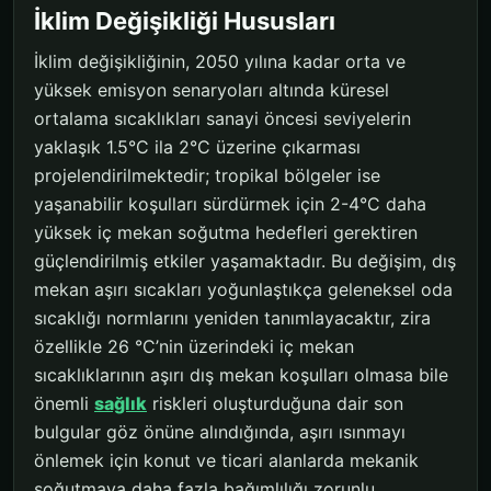
İklim Değişikliği Hususları
İklim değişikliğinin, 2050 yılına kadar orta ve
yüksek emisyon senaryoları altında küresel
ortalama sıcaklıkları sanayi öncesi seviyelerin
yaklaşık 1.5°C ila 2°C üzerine çıkarması
projelendirilmektedir; tropikal bölgeler ise
yaşanabilir koşulları sürdürmek için 2-4°C daha
yüksek iç mekan soğutma hedefleri gerektiren
güçlendirilmiş etkiler yaşamaktadır. Bu değişim, dış
mekan aşırı sıcakları yoğunlaştıkça geleneksel oda
sıcaklığı normlarını yeniden tanımlayacaktır, zira
özellikle 26 °C’nin üzerindeki iç mekan
sıcaklıklarının aşırı dış mekan koşulları olmasa bile
önemli
sağlık
riskleri oluşturduğuna dair son
bulgular göz önüne alındığında, aşırı ısınmayı
önlemek için konut ve ticari alanlarda mekanik
soğutmaya daha fazla bağımlılığı zorunlu