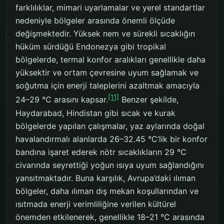
farklılıklar, mimari uyarlamalar ve yerel standartlar
nedeniyle bölgeler arasında önemli ölçüde
değişmektedir. Yüksek nem ve sürekli sıcaklığın
hüküm sürdüğü Endonezya gibi tropikal
bölgelerde, termal konfor aralıkları genellikle daha
yüksektir ve ortam çevresine uyum sağlamak ve
soğutma için enerji taleplerini azaltmak amacıyla
[11]
24–29 °C arasını kapsar.
Benzer şekilde,
Haydarabad, Hindistan gibi sıcak ve kurak
bölgelerde yapılan çalışmalar, yaz aylarında doğal
havalandırmalı alanlarda 26–32.45 °C’lik bir konfor
bandına işaret ederek nötr sıcaklıkların 29 °C
civarında seyrettiği yoğun ısıya uyum sağlandığını
yansıtmaktadır. Buna karşılık, Avrupa’daki ılıman
bölgeler, daha ılıman dış mekan koşullarından ve
ısıtmada enerji verimliliğine verilen kültürel
önemden etkilenerek, genellikle 18–21 °C arasında