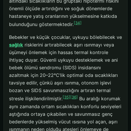
altındaki sıcaklıkların bu gruptaki hipotermi riskini
önemli ölçüde artırdığını ve soğuk dönemlerde
hastaneye yatış oranlarının yükselmesine katkıda
[34]
bulunduğunu göstermektedir.
Bebekler ve küçük çocuklar, uykuyu bölebilecek ve
sağlık
risklerini artırabilecek aşırı ısınmayı veya
üşümeyi önlemek için hassas termal kontrole
ihtiyaç duyar. Güvenli uykuyu desteklemek ve ani
bebek ölümü sendromu (SIDS) insidansını
azaltmak için 20–22°C’lik optimal oda sıcaklıkları
tavsiye edilir, çünkü aşırı ısınma, otonom işlevi
bozan ve SIDS savunmasızlığını artıran termal
[35]
[36]
stresle ilişkilendirilmiştir.
Bu aralığı korumak
aynı zamanda ortam sıcaklıkları konforlu seviyeleri
aştığında ortaya çıkabilen ve savunmasız genç
bedenlerde yükselmiş vücut ısısına yol açan, aşırı
ısınmanın neden olduğu ateşleri önlemeye de