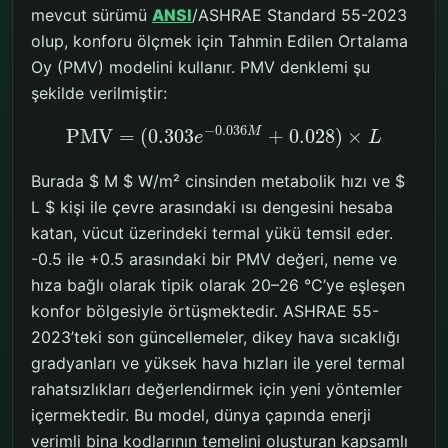
mevcut sürümü
ANSI
/ASHRAE Standard 55-2023
olup, konforu ölçmek için Tahmin Edilen Ortalama
Oy (PMV) modelini kullanır. PMV denklemi şu
şekilde verilmiştir:
−
0.036
M
PMV
=
(
0.303
+
0.028
)
×
e
L
Burada $ M $ W/m² cinsinden metabolik hızı ve $
L $ kişi ile çevre arasındaki ısı dengesini hesaba
katan, vücut üzerindeki termal yükü temsil eder.
-0.5 ile +0.5 arasındaki bir PMV değeri, neme ve
hıza bağlı olarak tipik olarak 20–26 °C’ye eşleşen
konfor bölgesiyle örtüşmektedir. ASHRAE 55-
2023’teki son güncellemeler, dikey hava sıcaklığı
gradyanları ve yüksek hava hızları ile yerel termal
rahatsızlıkları değerlendirmek için yeni yöntemler
içermektedir. Bu model, dünya çapında enerji
verimli bina kodlarının temelini oluşturan kapsamlı