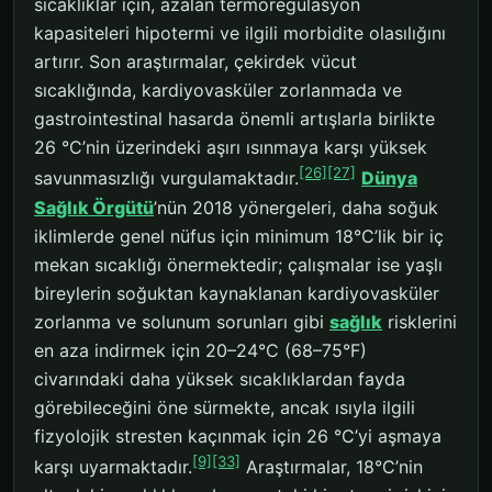
sıcaklıklar için, azalan termoregülasyon
kapasiteleri hipotermi ve ilgili morbidite olasılığını
artırır. Son araştırmalar, çekirdek vücut
sıcaklığında, kardiyovasküler zorlanmada ve
gastrointestinal hasarda önemli artışlarla birlikte
26 °C’nin üzerindeki aşırı ısınmaya karşı yüksek
[26]
[27]
savunmasızlığı vurgulamaktadır.
Dünya
Sağlık Örgütü
’nün 2018 yönergeleri, daha soğuk
iklimlerde genel nüfus için minimum 18°C’lik bir iç
mekan sıcaklığı önermektedir; çalışmalar ise yaşlı
bireylerin soğuktan kaynaklanan kardiyovasküler
zorlanma ve solunum sorunları gibi
sağlık
risklerini
en aza indirmek için 20–24°C (68–75°F)
civarındaki daha yüksek sıcaklıklardan fayda
görebileceğini öne sürmekte, ancak ısıyla ilgili
fizyolojik stresten kaçınmak için 26 °C’yi aşmaya
[9]
[33]
karşı uyarmaktadır.
Araştırmalar, 18°C’nin