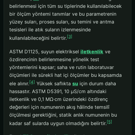
belirlenmesi için tüm su tiplerinde kullanılabilecek
bir ölçüm yöntemi tanımlar ve bu parametrenin
yüzey suları, proses suları, su temini ve arıtma
tesisleri ile atık suların izlenmesinde
[3]
kullanılabileceğini belirtir.
ASTM D1125, suyun elektriksel
iletkenlik
ve
özdirencinin belirlenmesine yönelik test
yöntemlerini kapsar; saha ve rutin laboratuvar
ölçümleri ile sürekli hat içi ölçümler bu kapsamda
[4]
ele alınır.
Yüksek saflıkta
su
için durum daha
hassastır. ASTM D5391, 10 µS/cm altındaki
iletkenlik ve 0,1 MΩ·cm üzerindeki özdirenç
değerleri için numunenin akış hâlinde temsilî
ölçülmesi gerektiğini, statik anlık numunenin bu
[5]
kadar saf sularda uygun olmadığını belirtir.