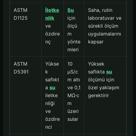
ASTM
İletke
Su
Saha, rutin
D1125
nlik
için
laboratuvar ve
ve
ölçü
sürekli ölçüm
özdire
m
uygulamalarını
nç
yönte
kapsar
mleri
ASTM
Yükse
10
Yüksek
D5391
k
µS/c
saflıkta
su
saflıkt
m altı
ölçümü için
a
su
ve 0,1
özel yaklaşım
iletke
MΩ·c
gerektirir
nliği
m
ve
üzeri
özdire
sular
nci