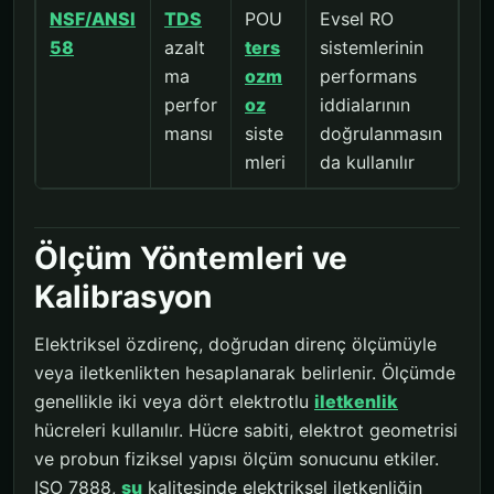
NSF/ANSI
TDS
POU
Evsel RO
58
azalt
ters
sistemlerinin
ma
ozm
performans
perfor
oz
iddialarının
mansı
siste
doğrulanmasın
mleri
da kullanılır
Ölçüm Yöntemleri ve
Kalibrasyon
Elektriksel özdirenç, doğrudan direnç ölçümüyle
veya iletkenlikten hesaplanarak belirlenir. Ölçümde
genellikle iki veya dört elektrotlu
iletkenlik
hücreleri kullanılır. Hücre sabiti, elektrot geometrisi
ve probun fiziksel yapısı ölçüm sonucunu etkiler.
ISO 7888,
su
kalitesinde elektriksel iletkenliğin