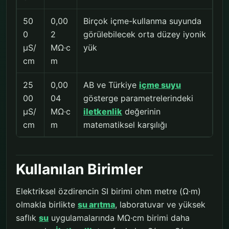
50
0,00
Birçok içme-kullanma suyunda
0
2
görülebilecek orta düzey iyonik
µS/
MΩ·c
yük
cm
m
25
0,00
AB ve Türkiye
içme suyu
00
04
gösterge parametrelerindeki
µS/
MΩ·c
iletkenlik
değerinin
cm
m
matematiksel karşılığı
Kullanılan Birimler
Elektriksel özdirencin SI birimi ohm metre (Ω·m)
olmakla birlikte
su arıtma
, laboratuvar ve yüksek
saflık
su
uygulamalarında MΩ·cm birimi daha