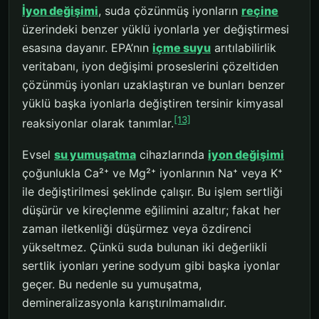
İyon değişimi
, suda çözünmüş iyonların
reçine
üzerindeki benzer yüklü iyonlarla yer değiştirmesi
esasına dayanır. EPA’nın
içme suyu
arıtılabilirlik
veritabanı, iyon değişimi proseslerini çözeltiden
çözünmüş iyonları uzaklaştıran ve bunları benzer
yüklü başka iyonlarla değiştiren tersinir kimyasal
[13]
reaksiyonlar olarak tanımlar.
Evsel
su yumuşatma
cihazlarında
iyon değişimi
çoğunlukla Ca²⁺ ve Mg²⁺ iyonlarının Na⁺ veya K⁺
ile değiştirilmesi şeklinde çalışır. Bu işlem sertliği
düşürür ve kireçlenme eğilimini azaltır; fakat her
zaman iletkenliği düşürmez veya özdirenci
yükseltmez. Çünkü suda bulunan iki değerlikli
sertlik iyonları yerine sodyum gibi başka iyonlar
geçer. Bu nedenle su yumuşatma,
demineralizasyonla karıştırılmamalıdır.