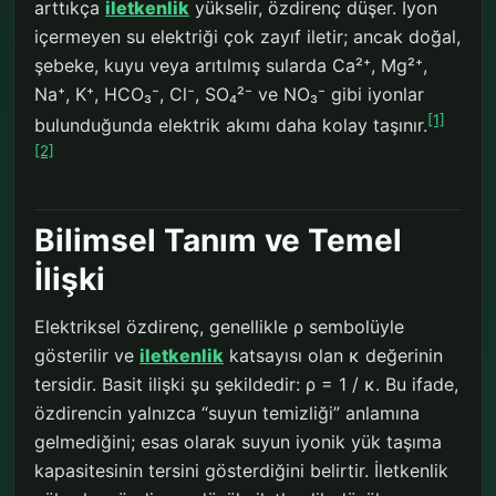
arttıkça
iletkenlik
yükselir, özdirenç düşer. İyon
içermeyen su elektriği çok zayıf iletir; ancak doğal,
şebeke, kuyu veya arıtılmış sularda Ca²⁺, Mg²⁺,
Na⁺, K⁺, HCO₃⁻, Cl⁻, SO₄²⁻ ve NO₃⁻ gibi iyonlar
[1]
bulunduğunda elektrik akımı daha kolay taşınır.
[2]
Bilimsel Tanım ve Temel
İlişki
Elektriksel özdirenç, genellikle ρ sembolüyle
gösterilir ve
iletkenlik
katsayısı olan κ değerinin
tersidir. Basit ilişki şu şekildedir: ρ = 1 / κ. Bu ifade,
özdirencin yalnızca “suyun temizliği” anlamına
gelmediğini; esas olarak suyun iyonik yük taşıma
kapasitesinin tersini gösterdiğini belirtir. İletkenlik