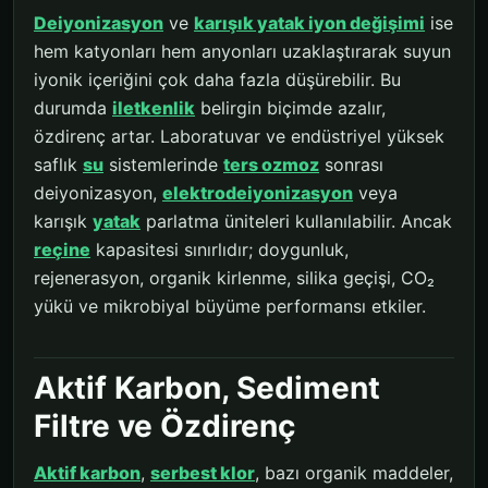
Deiyonizasyon
ve
karışık yatak iyon değişimi
ise
hem katyonları hem anyonları uzaklaştırarak suyun
iyonik içeriğini çok daha fazla düşürebilir. Bu
durumda
iletkenlik
belirgin biçimde azalır,
özdirenç artar. Laboratuvar ve endüstriyel yüksek
saflık
su
sistemlerinde
ters ozmoz
sonrası
deiyonizasyon,
elektrodeiyonizasyon
veya
karışık
yatak
parlatma üniteleri kullanılabilir. Ancak
reçine
kapasitesi sınırlıdır; doygunluk,
rejenerasyon, organik kirlenme, silika geçişi, CO₂
yükü ve mikrobiyal büyüme performansı etkiler.
Aktif Karbon, Sediment
Filtre ve Özdirenç
Aktif karbon
,
serbest klor
, bazı organik maddeler,