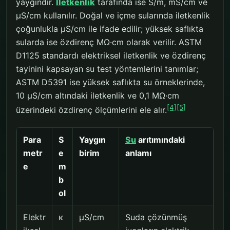
yaygındır.
İletkenlik
tarafında ise S/m, mS/cm ve
µS/cm kullanılır. Doğal ve içme sularında iletkenlik
çoğunlukla µS/cm ile ifade edilir; yüksek saflıkta
sularda ise özdirenç MΩ·cm olarak verilir. ASTM
D1125 standardı elektriksel iletkenlik ve özdirenç
tayinini kapsayan su test yöntemlerini tanımlar;
ASTM D5391 ise yüksek saflıkta su örneklerinde,
10 µS/cm altındaki iletkenlik ve 0,1 MΩ·cm
[4]
[5]
üzerindeki özdirenç ölçümlerini ele alır.
Para
S
Yaygın
Su
arıtımındaki
metr
e
birim
anlamı
e
m
b
ol
Elektr
κ
µS/cm
Suda çözünmüş