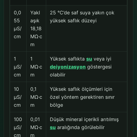
0,0
Yakl
25 °C’de saf suya yakın çok
55
aşık
yüksek saflık düzeyi
µS/
18,18
cm
MΩ·c
m
1
1
Yüksek saflıkta
su
veya iyi
µS/
MΩ·c
deiyonizasyon
göstergesi
cm
m
olabilir
10
0,1
Yüksek saflık ölçümleri için
µS/
MΩ·c
özel yöntem gerektiren sınır
cm
m
bölge
100
0,01
Düşük mineral içerikli arıtılmış
µS/
MΩ·c
su
aralığında görülebilir
cm
m