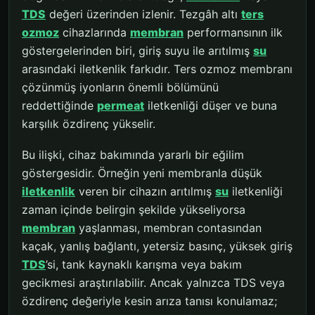
TDS
değeri üzerinden izlenir. Tezgâh altı
ters
ozmoz
cihazlarında
membran
performansının ilk
göstergelerinden biri, giriş suyu ile arıtılmış
su
arasındaki iletkenlik farkıdır. Ters ozmoz membranı
çözünmüş iyonların önemli bölümünü
reddettiğinde
permeat
iletkenliği düşer ve buna
karşılık özdirenç yükselir.
Bu ilişki, cihaz bakımında yararlı bir eğilim
göstergesidir. Örneğin yeni membranla düşük
iletkenlik
veren bir cihazın arıtılmış
su
iletkenliği
zaman içinde belirgin şekilde yükseliyorsa
membran
yaşlanması, membran contasından
kaçak, yanlış bağlantı, yetersiz basınç, yüksek giriş
TDS
’si, tank kaynaklı karışma veya bakım
gecikmesi araştırılabilir. Ancak yalnızca TDS veya
özdirenç değeriyle kesin arıza tanısı konulamaz;