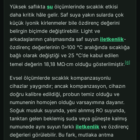
Yüksek saflıkta
su
ölçümlerinde sıcaklık etkisi
daha kritik hâle gelir. Saf suya yakın sularda çok
küçük iyonik kirlenmeler bile özdirenç değerini
belirgin biçimde değiştirebilir. Light ve
arkadaşlarının çalışmasında saf suyun
iletkenlik
-
özdirenç değerlerinin 0–100 °C aralığında sıcaklığa
bağlı olarak değiştiği ve 25 °C’de kabul edilen
[6]
temel değerin 18,18 MΩ·cm olduğu gösterilmiştir.
Evsel ölçümlerde sıcaklık kompanzasyonlu
cihazlar yaygındır; ancak kompanzasyon, cihazın
doğru kalibre edildiği, probun temiz olduğu ve
numunenin homojen olduğu varsayımına dayanır.
Soğuk musluk suyunda, yeni alınmış RO suyunda,
tanktan gelen beklemiş suda veya güneşte kalmış
numunede aynı suyun farklı
iletkenlik
ve özdirenç
değerleri görülebilir. Bu fark, mutlaka arıtma