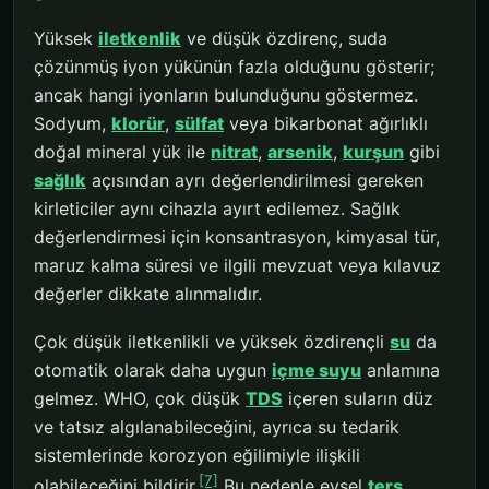
Yüksek
iletkenlik
ve düşük özdirenç, suda
çözünmüş iyon yükünün fazla olduğunu gösterir;
ancak hangi iyonların bulunduğunu göstermez.
Sodyum,
klorür
,
sülfat
veya bikarbonat ağırlıklı
doğal mineral yük ile
nitrat
,
arsenik
,
kurşun
gibi
sağlık
açısından ayrı değerlendirilmesi gereken
kirleticiler aynı cihazla ayırt edilemez. Sağlık
değerlendirmesi için konsantrasyon, kimyasal tür,
maruz kalma süresi ve ilgili mevzuat veya kılavuz
değerler dikkate alınmalıdır.
Çok düşük iletkenlikli ve yüksek özdirençli
su
da
otomatik olarak daha uygun
içme suyu
anlamına
gelmez. WHO, çok düşük
TDS
içeren suların düz
ve tatsız algılanabileceğini, ayrıca su tedarik
sistemlerinde korozyon eğilimiyle ilişkili
[7]
olabileceğini bildirir.
Bu nedenle evsel
ters