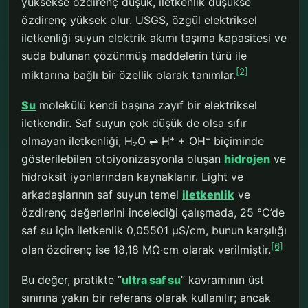
yüksekse özdirenç düşük, iletkenlik düşükse
özdirenç yüksek olur. USGS, özgül elektriksel
iletkenliği suyun elektrik akımı taşıma kapasitesi ve
suda bulunan çözünmüş maddelerin türü ile
[2]
miktarına bağlı bir özellik olarak tanımlar.
Su
molekülü kendi başına zayıf bir elektriksel
iletkendir. Saf suyun çok düşük de olsa sıfır
olmayan iletkenliği, H₂O ⇌ H⁺ + OH⁻ biçiminde
gösterilebilen otoiyonizasyonla oluşan
hidrojen
ve
hidroksit iyonlarından kaynaklanır. Light ve
arkadaşlarının saf suyun temel
iletkenlik
ve
özdirenç değerlerini incelediği çalışmada, 25 °C’de
saf su için iletkenlik 0,05501 µS/cm, bunun karşılığı
[6]
olan özdirenç ise 18,18 MΩ·cm olarak verilmiştir.
Bu değer, pratikte “
ultra saf su
” kavramının üst
sınırına yakın bir referans olarak kullanılır; ancak