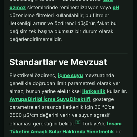
ozmoz
sistemlerinde remineralizasyon veya
pH
düzenleme filtreleri kullanılabilir; bu filtreler
iletkenliği artırır ve özdirenci düşürür, fakat bu
değişim tek başına olumsuz bir durum olarak
değerlendirilmemelidir.
Standartlar ve Mevzuat
Elektriksel özdirenç,
içme suyu
mevzuatında
genellikle doğrudan limit parametresi olarak yer
almaz; bunun yerine elektriksel
iletkenlik
kullanılır.
Avrupa Birliği İçme Suyu Direktifi
, gösterge
parametreleri arasında iletkenlik için 20 °C’de
2500 µS/cm değerini verir ve suyun agresif
[8]
olmaması gerektiğini belirtir.
Türkiye’de
İnsani
Tüketim Amaçlı Sular Hakkında Yönetmelik
de