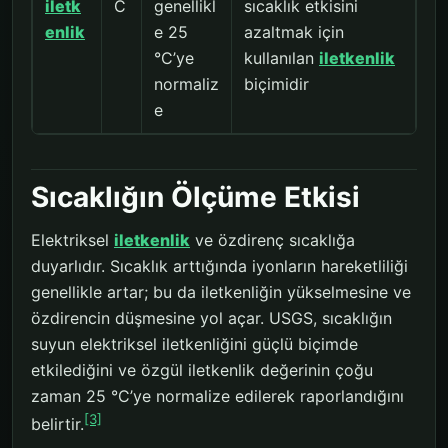
iletk
C
genellikl
sıcaklık etkisini
enlik
e 25
azaltmak için
°C’ye
kullanılan
iletkenlik
normaliz
biçimidir
e
Sıcaklığın Ölçüme Etkisi
Elektriksel
iletkenlik
ve özdirenç sıcaklığa
duyarlıdır. Sıcaklık arttığında iyonların hareketliliği
genellikle artar; bu da iletkenliğin yükselmesine ve
özdirencin düşmesine yol açar. USGS, sıcaklığın
suyun elektriksel iletkenliğini güçlü biçimde
etkilediğini ve özgül iletkenlik değerinin çoğu
zaman 25 °C’ye normalize edilerek raporlandığını
[3]
belirtir.