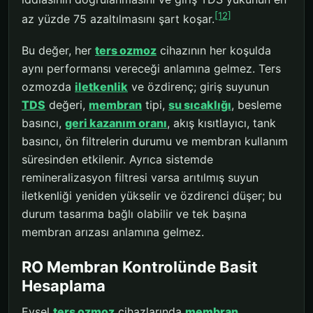
[12]
az yüzde 75 azaltılmasını şart koşar.
Bu değer, her
ters ozmoz
cihazının her koşulda
aynı performansı vereceği anlamına gelmez. Ters
ozmozda
iletkenlik
ve özdirenç; giriş suyunun
TDS
değeri,
membran
tipi,
su sıcaklığı
, besleme
basıncı,
geri kazanım oranı
, akış kısıtlayıcı, tank
basıncı, ön filtrelerin durumu ve membran kullanım
süresinden etkilenir. Ayrıca sistemde
remineralizasyon filtresi varsa arıtılmış suyun
iletkenliği yeniden yükselir ve özdirenci düşer; bu
durum tasarıma bağlı olabilir ve tek başına
membran arızası anlamına gelmez.
RO Membran Kontrolünde Basit
Hesaplama
Evsel
ters ozmoz
cihazlarında
membran