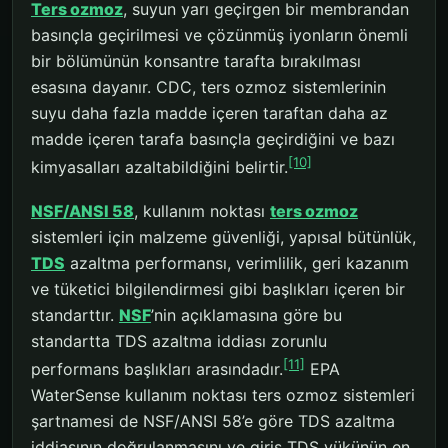
Ters ozmoz
, suyun yarı geçirgen bir membrandan
basınçla geçirilmesi ve çözünmüş iyonların önemli
bir bölümünün konsantre tarafta bırakılması
esasına dayanır. CDC, ters ozmoz sistemlerinin
suyu daha fazla madde içeren taraftan daha az
madde içeren tarafa basınçla geçirdiğini ve bazı
[10]
kimyasalları azaltabildiğini belirtir.
NSF/ANSI 58
, kullanım noktası
ters ozmoz
sistemleri için malzeme güvenliği, yapısal bütünlük,
TDS
azaltma performansı, verimlilik, geri kazanım
ve tüketici bilgilendirmesi gibi başlıkları içeren bir
standarttır.
NSF
’nin açıklamasına göre bu
standartta TDS azaltma iddiası zorunlu
[11]
performans başlıkları arasındadır.
EPA
WaterSense kullanım noktası ters ozmoz sistemleri
şartnamesi de NSF/ANSI 58’e göre TDS azaltma
iddiasının doğrulanmasını ve giriş TDS yükünün en