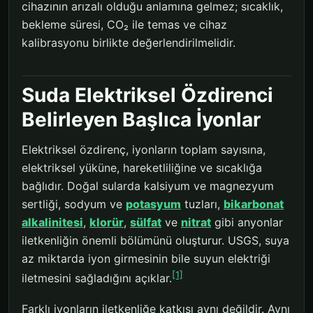
cihazının arızalı olduğu anlamına gelmez; sıcaklık,
bekleme süresi, CO₂ ile temas ve cihaz
kalibrasyonu birlikte değerlendirilmelidir.
Suda Elektriksel Özdirenci
Belirleyen Başlıca İyonlar
Elektriksel özdirenç, iyonların toplam sayısına,
elektriksel yüküne, hareketliliğine ve sıcaklığa
bağlıdır. Doğal sularda kalsiyum ve magnezyum
sertliği, sodyum ve
potasyum
tuzları,
bikarbonat
alkalinitesi
,
klorür
,
sülfat
ve
nitrat
gibi anyonlar
iletkenliğin önemli bölümünü oluşturur. USGS, suya
az miktarda iyon girmesinin bile suyun elektriği
[1]
iletmesini sağladığını açıklar.
Farklı iyonların iletkenliğe katkısı aynı değildir. Aynı