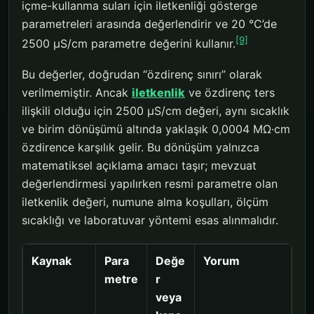
içme-kullanma suları için iletkenliği gösterge
parametreleri arasında değerlendirir ve 20 °C’de
[9]
2500 µS/cm parametre değerini kullanır.
Bu değerler, doğrudan “özdirenç sınırı” olarak
verilmemiştir. Ancak
iletkenlik
ve özdirenç ters
ilişkili olduğu için 2500 µS/cm değeri, aynı sıcaklık
ve birim dönüşümü altında yaklaşık 0,0004 MΩ·cm
özdirence karşılık gelir. Bu dönüşüm yalnızca
matematiksel açıklama amacı taşır; mevzuat
değerlendirmesi yapılırken resmi parametre olan
iletkenlik değeri, numune alma koşulları, ölçüm
sıcaklığı ve laboratuvar yöntemi esas alınmalıdır.
Kaynak
Para
Değe
Yorum
metre
r
veya