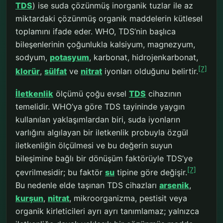
TDS
) ise suda çözünmüş inorganik tuzlar ile az
miktardaki çözünmüş organik maddelerin kütlesel
toplamını ifade eder. WHO, TDS’nin başlıca
bileşenlerinin çoğunlukla kalsiyum, magnezyum,
sodyum,
potasyum
, karbonat, hidrojenkarbonat,
[7]
klorür
,
sülfat
ve
nitrat
iyonları olduğunu belirtir.
İletkenlik
ölçümü çoğu evsel
TDS
cihazının
temelidir. WHO’ya göre TDS tayininde yaygın
kullanılan yaklaşımlardan biri, suda iyonların
varlığını algılayan bir iletkenlik probuyla özgül
iletkenliğin ölçülmesi ve bu değerin suyun
bileşimine bağlı bir dönüşüm faktörüyle TDS’ye
[7]
çevrilmesidir; bu faktör
su
tipine göre değişir.
Bu nedenle elde taşınan TDS cihazları
arsenik
,
kurşun
,
nitrat
, mikroorganizma, pestisit veya
organik kirleticileri ayrı ayrı tanımlamaz; yalnızca