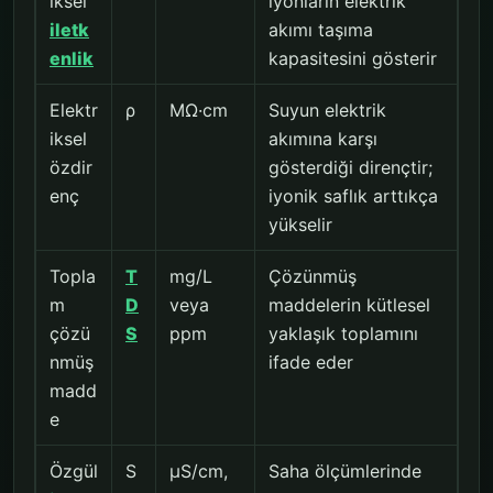
iksel
iyonların elektrik
iletk
akımı taşıma
enlik
kapasitesini gösterir
Elektr
ρ
MΩ·cm
Suyun elektrik
iksel
akımına karşı
özdir
gösterdiği dirençtir;
enç
iyonik saflık arttıkça
yükselir
Topla
T
mg/L
Çözünmüş
m
D
veya
maddelerin kütlesel
çözü
S
ppm
yaklaşık toplamını
nmüş
ifade eder
madd
e
Özgül
S
µS/cm,
Saha ölçümlerinde