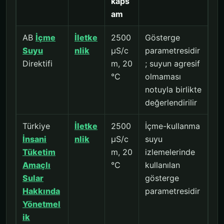
kaps
am
AB
İçme
İletke
2500
Gösterge
Suyu
nlik
µS/c
parametresidir
Direktifi
m, 20
; suyun agresif
°C
olmaması
notuyla birlikte
değerlendirilir
Türkiye
İletke
2500
İçme-kullanma
İnsani
nlik
µS/c
suyu
Tüketim
m, 20
izlemelerinde
Amaçlı
°C
kullanılan
Sular
gösterge
Hakkında
parametresidir
Yönetmel
ik