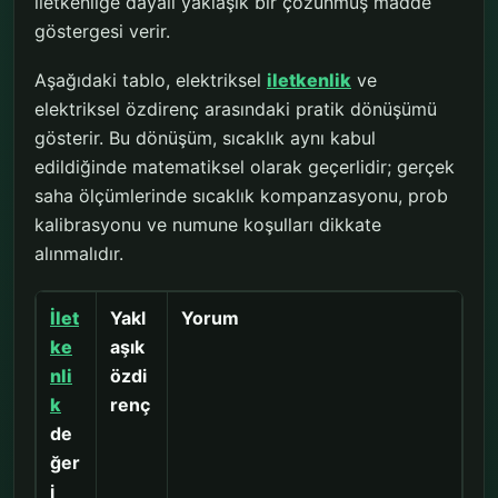
iletkenliğe dayalı yaklaşık bir çözünmüş madde
göstergesi verir.
Aşağıdaki tablo, elektriksel
iletkenlik
ve
elektriksel özdirenç arasındaki pratik dönüşümü
gösterir. Bu dönüşüm, sıcaklık aynı kabul
edildiğinde matematiksel olarak geçerlidir; gerçek
saha ölçümlerinde sıcaklık kompanzasyonu, prob
kalibrasyonu ve numune koşulları dikkate
alınmalıdır.
İlet
Yakl
Yorum
ke
aşık
nli
özdi
k
renç
de
ğer
i