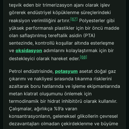
teşvik eden bir trimerizasyon ajanı olarak işlev
görerek endüstriyel köpüklenme süreçlerindeki
[67]
reaksiyon verimliliğini artırır.
Polyesterler gibi
yüksek performanslı plastikler için bir öncü madde
olan saflaştırılmış tereftalik asidin (PTA)
sentezinde, kontrollü koşullar altında esterleşme
ve
oksidasyon
adımlarını kolaylaştırmak için bir
[68]
destekleyici olarak hareket eder.
Petrol endüstrisinde,
potasyum
asetat doğal gaz
çıkarımı ve nakliyesi sırasında tıkanma risklerini
azaltarak boru hatlarında ve işleme ekipmanlarında
metan klatrat oluşumunu önlemek için
termodinamik bir hidrat inhibitörü olarak kullanılır.
Çalışmalar, ağırlıkça %9’a varan
konsantrasyonların, geleneksel glikollerin çevresel
dezavantajları olmadan çekirdeklenme ve büyüme