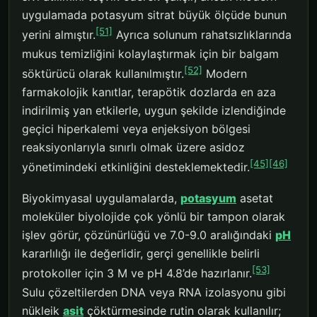
uygulamada potasyum sitrat büyük ölçüde bunun
[51]
yerini almıştır.
Ayrıca solunum rahatsızlıklarında
mukus temizliğini kolaylaştırmak için bir balgam
[52]
söktürücü olarak kullanılmıştır.
Modern
farmakolojik kanıtlar, terapötik dozlarda en aza
indirilmiş yan etkilerle, uygun şekilde izlendiğinde
geçici hiperkalemi veya enjeksiyon bölgesi
reaksiyonlarıyla sınırlı olmak üzere asidoz
[45]
[46]
yönetimindeki etkinliğini desteklemektedir.
Biyokimyasal uygulamalarda,
potasyum
asetat
moleküler biyolojide çok yönlü bir tampon olarak
işlev görür, çözünürlüğü ve 7.0-9.0 aralığındaki
pH
kararlılığı ile değerlidir, gerçi genellikle belirli
[53]
protokoller için 3 M ve pH 4.8’de hazırlanır.
Sulu çözeltilerden DNA veya RNA izolasyonu gibi
nükleik
asit
çöktürmesinde rutin olarak kullanılır;