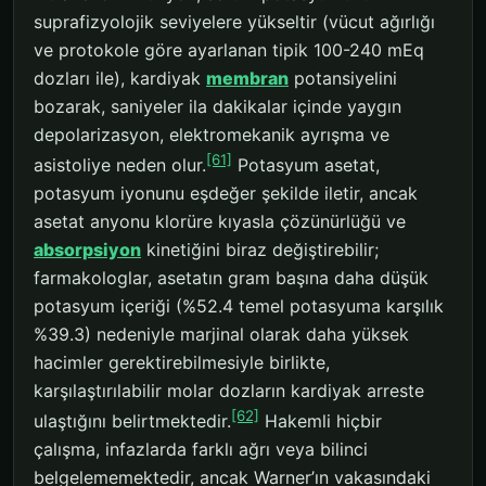
suprafizyolojik seviyelere yükseltir (vücut ağırlığı
ve protokole göre ayarlanan tipik 100-240 mEq
dozları ile), kardiyak
membran
potansiyelini
bozarak, saniyeler ila dakikalar içinde yaygın
depolarizasyon, elektromekanik ayrışma ve
[61]
asistoliye neden olur.
Potasyum asetat,
potasyum iyonunu eşdeğer şekilde iletir, ancak
asetat anyonu klorüre kıyasla çözünürlüğü ve
absorpsiyon
kinetiğini biraz değiştirebilir;
farmakologlar, asetatın gram başına daha düşük
potasyum içeriği (%52.4 temel potasyuma karşılık
%39.3) nedeniyle marjinal olarak daha yüksek
hacimler gerektirebilmesiyle birlikte,
karşılaştırılabilir molar dozların kardiyak arreste
[62]
ulaştığını belirtmektedir.
Hakemli hiçbir
çalışma, infazlarda farklı ağrı veya bilinci
belgelememektedir, ancak Warner’ın vakasındaki