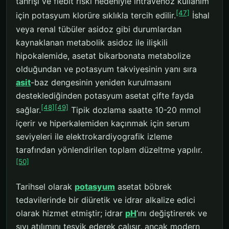
tahrişi ve flebit riski nedeniyle intravenöz kullanım
[47]
için potasyum klorüre sıklıkla tercih edilir.
İshal
veya renal tübüler asidoz gibi durumlardan
kaynaklanan metabolik asidoz ile ilişkili
hipokalemide, asetat bikarbonata metabolize
olduğundan ve potasyum takviyesinin yanı sıra
asit
-baz dengesinin yeniden kurulmasını
desteklediğinden potasyum asetat çifte fayda
[48]
[49]
sağlar.
Tipik dozlama saatte 10-20 mmol
içerir ve hiperkalemiden kaçınmak için serum
seviyeleri ile elektrokardiyografik izleme
tarafından yönlendirilen toplam düzeltme yapılır.
[50]
Tarihsel olarak
potasyum
asetat böbrek
tedavilerinde bir diüretik ve idrar alkalize edici
olarak hizmet etmiştir; idrar
pH
’ını değiştirerek ve
sıvı atılımını teşvik ederek çalışır, ancak modern