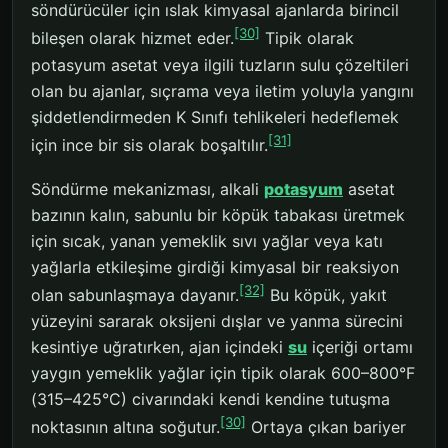
söndürücüler için ıslak kimyasal ajanlarda birincil
[30]
bileşen olarak hizmet eder.
Tipik olarak
potasyum asetat veya ilgili tuzların sulu çözeltileri
olan bu ajanlar, sıçrama veya iletim yoluyla yangını
şiddetlendirmeden K Sınıfı tehlikeleri hedeflemek
[31]
için ince bir sis olarak boşaltılır.
Söndürme mekanizması, alkali
potasyum
asetat
bazının kalın, sabunlu bir köpük tabakası üretmek
için sıcak, yanan yemeklik sıvı yağlar veya katı
yağlarla etkileşime girdiği kimyasal bir reaksiyon
[32]
olan sabunlaşmaya dayanır.
Bu köpük, yakıt
yüzeyini sararak oksijeni dışlar ve yanma sürecini
kesintiye uğratırken, ajan içindeki
su
içeriği ortamı
yaygın yemeklik yağlar için tipik olarak 600–800°F
(315–425°C) civarındaki kendi kendine tutuşma
[30]
noktasının altına soğutur.
Ortaya çıkan bariyer