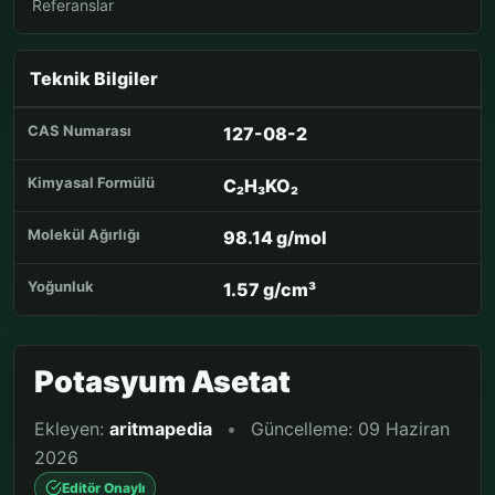
Referanslar
Teknik Bilgiler
CAS Numarası
127-08-2
Kimyasal Formülü
C₂H₃KO₂
Molekül Ağırlığı
98.14 g/mol
Yoğunluk
1.57 g/cm³
Potasyum Asetat
Ekleyen:
aritmapedia
•
Güncelleme: 09 Haziran
2026
Editör Onaylı