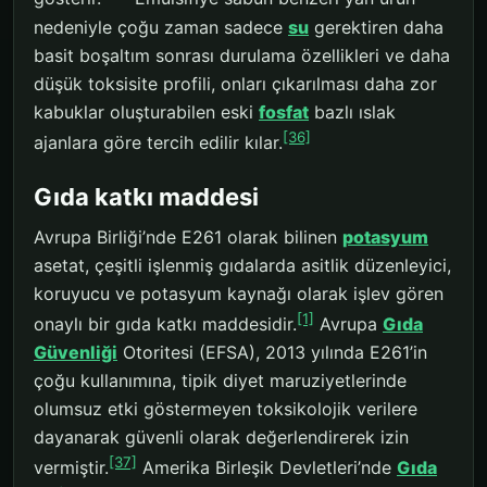
nedeniyle çoğu zaman sadece
su
gerektiren daha
basit boşaltım sonrası durulama özellikleri ve daha
düşük toksisite profili, onları çıkarılması daha zor
kabuklar oluşturabilen eski
fosfat
bazlı ıslak
[36]
ajanlara göre tercih edilir kılar.
Gıda katkı maddesi
Avrupa Birliği’nde E261 olarak bilinen
potasyum
asetat, çeşitli işlenmiş gıdalarda asitlik düzenleyici,
koruyucu ve potasyum kaynağı olarak işlev gören
[1]
onaylı bir gıda katkı maddesidir.
Avrupa
Gıda
Güvenliği
Otoritesi (EFSA), 2013 yılında E261’in
çoğu kullanımına, tipik diyet maruziyetlerinde
olumsuz etki göstermeyen toksikolojik verilere
dayanarak güvenli olarak değerlendirerek izin
[37]
vermiştir.
Amerika Birleşik Devletleri’nde
Gıda