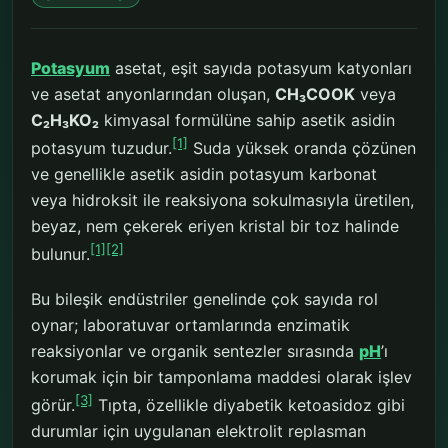
Potasyum
asetat, eşit sayıda potasyum katyonları
ve asetat anyonlarından oluşan,
CH₃COOK
veya
C₂H₃KO₂
kimyasal formülüne sahip asetik asidin
[1]
potasyum tuzudur.
Suda yüksek oranda çözünen
ve genellikle asetik asidin potasyum karbonat
veya hidroksit ile reaksiyona sokulmasıyla üretilen,
beyaz, nem çekerek eriyen kristal bir toz halinde
[1]
[2]
bulunur.
Bu bileşik endüstriler genelinde çok sayıda rol
oynar; laboratuvar ortamlarında enzimatik
reaksiyonlar ve organik sentezler sırasında
pH
’ı
korumak için bir tamponlama maddesi olarak işlev
[3]
görür.
Tıpta, özellikle diyabetik ketoasidoz gibi
durumlar için uygulanan elektrolit replasman