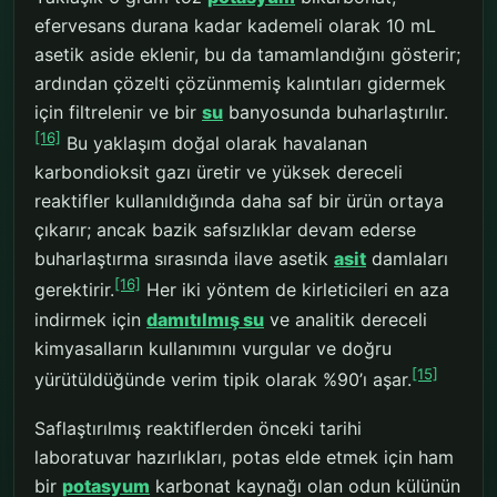
efervesans durana kadar kademeli olarak 10 mL
asetik aside eklenir, bu da tamamlandığını gösterir;
ardından çözelti çözünmemiş kalıntıları gidermek
için filtrelenir ve bir
su
banyosunda buharlaştırılır.
[16]
Bu yaklaşım doğal olarak havalanan
karbondioksit gazı üretir ve yüksek dereceli
reaktifler kullanıldığında daha saf bir ürün ortaya
çıkarır; ancak bazik safsızlıklar devam ederse
buharlaştırma sırasında ilave asetik
asit
damlaları
[16]
gerektirir.
Her iki yöntem de kirleticileri en aza
indirmek için
damıtılmış su
ve analitik dereceli
kimyasalların kullanımını vurgular ve doğru
[15]
yürütüldüğünde verim tipik olarak %90’ı aşar.
Saflaştırılmış reaktiflerden önceki tarihi
laboratuvar hazırlıkları, potas elde etmek için ham
bir
potasyum
karbonat kaynağı olan odun külünün