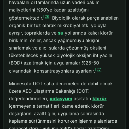
havaalanı ortamlarında uzun vadeli bakım
maliyetlerini %50’ye kadar azalttığını
[26]
göstermektedir.
Biyolojik olarak parçalanabilen
organik bir tuz olarak mikrobiyal etki yoluyla
ayrışır, topraklarda ve
su
yollarında kalıcı klorür
birikimini önler, ancak yağmursuyu akışını
sınırlamak ve alıcı sularda çözünmüş oksijeni
tüketebilecek yüksek biyolojik oksijen ihtiyacını
(BOD) azaltmak için uygulamalar %25-50
[27]
civarındaki konsantrasyonlara ayarlanır.
Minnesota DOT saha denemeleri de dahil olmak
üzere ABD Ulaştırma Bakanlığı (DOT)
değerlendirmeleri,
potasyum
asetatın
klorür
içermeyen alternatifleri ikame ederek klorür
deşarjlarını azalttığını, uygulama sonrasında
kaplama sürtünmesini korurken işlenmiş alanlarda
çevresel klorür yükünü %90’a kadar azalttığını