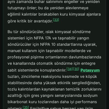
aynı zamanda buhar salınımını engeller ve yeniden
tutuşmayı önler; bu da yeniden alevlenmeye
eğilimli kalıntılar bırakabilen kuru kimyasal ajanlara
[33]
göre kritik bir avantajdır.
Bu tür söndürücüler, ıslak kimyasal söndürme
sistemleri için NFPA 17A ve taşınabilir yangın
söndürücüler için NFPA 10 standartlarına uyarak,
manuel kullanım için taşınabilir modellerde ve
profesyonel pişirme ortamlarının davlumbazlarında
ve kanallarında otomatik söndürme için entegre
[34]
[30]
sabit sistemlerde konuşlandırılır.
Potasyum
tuzları, zincirleme reaksiyonu kesmede ve köpük
stabilitesinde daha yüksek etkinlik sergilediğinden,
tozlu kalıntılardan kaynaklanan temizlik zorluklarını
azalttığı için gres yangını senaryolarında sodyum
bikarbonat kuru tozlarından daha iyi performans
[35]
gösterir.
Emülsifiye sabun benzeri yan ürün