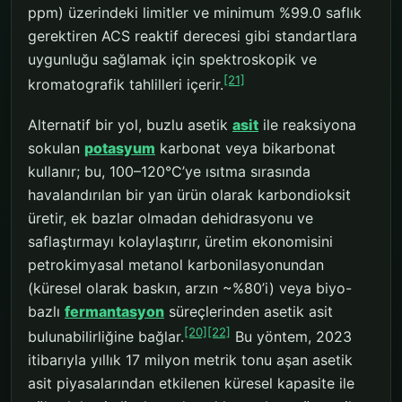
ppm) üzerindeki limitler ve minimum %99.0 saflık
gerektiren ACS reaktif derecesi gibi standartlara
uygunluğu sağlamak için spektroskopik ve
[21]
kromatografik tahlilleri içerir.
Alternatif bir yol, buzlu asetik
asit
ile reaksiyona
sokulan
potasyum
karbonat veya bikarbonat
kullanır; bu, 100–120°C’ye ısıtma sırasında
havalandırılan bir yan ürün olarak karbondioksit
üretir, ek bazlar olmadan dehidrasyonu ve
saflaştırmayı kolaylaştırır, üretim ekonomisini
petrokimyasal metanol karbonilasyonundan
(küresel olarak baskın, arzın ~%80’i) veya biyo-
bazlı
fermantasyon
süreçlerinden asetik asit
[20]
[22]
bulunabilirliğine bağlar.
Bu yöntem, 2023
itibarıyla yıllık 17 milyon metrik tonu aşan asetik
asit piyasalarından etkilenen küresel kapasite ile