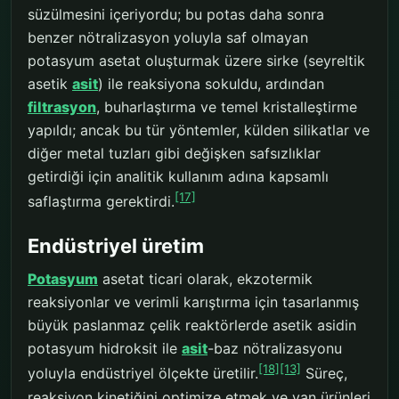
süzülmesini içeriyordu; bu potas daha sonra
benzer nötralizasyon yoluyla saf olmayan
potasyum asetat oluşturmak üzere sirke (seyreltik
asetik
asit
) ile reaksiyona sokuldu, ardından
filtrasyon
, buharlaştırma ve temel kristalleştirme
yapıldı; ancak bu tür yöntemler, külden silikatlar ve
diğer metal tuzları gibi değişken safsızlıklar
getirdiği için analitik kullanım adına kapsamlı
[17]
saflaştırma gerektirdi.
Endüstriyel üretim
Potasyum
asetat ticari olarak, ekzotermik
reaksiyonlar ve verimli karıştırma için tasarlanmış
büyük paslanmaz çelik reaktörlerde asetik asidin
potasyum hidroksit ile
asit
-baz nötralizasyonu
[18]
[13]
yoluyla endüstriyel ölçekte üretilir.
Süreç,
reaksiyon kinetiğini optimize etmek ve yan ürünleri