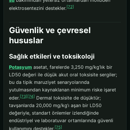
su
bakımından yetersiz ortamlardan molibden
[72]
elektrosentezini destekler.
Güvenlik ve çevresel
hususlar
Sağlık etkileri ve toksikoloji
Potasyum
asetat, farelerde 3,250 mg/kg’lık bir
LD50 değeri ile düşük akut oral toksisite sergiler;
bu da tipik maruziyet senaryolarında
yutulmasından kaynaklanan minimum riske işaret
[73]
[74]
eder.
Dermal toksisite de düşüktür;
tavşanlarda 20,000 mg/kg’ı aşan bir LD50
değeriyle, standart önlemler izlendiğinde
endüstriyel ve laboratuvar ortamlarında güvenli
[75]
kullanımını destekler.