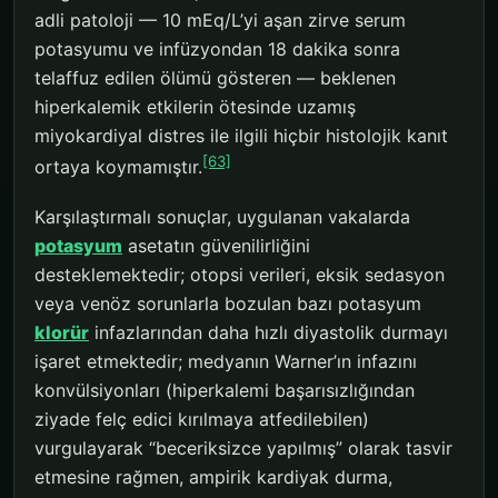
adli patoloji — 10 mEq/L’yi aşan zirve serum
potasyumu ve infüzyondan 18 dakika sonra
telaffuz edilen ölümü gösteren — beklenen
hiperkalemik etkilerin ötesinde uzamış
miyokardiyal distres ile ilgili hiçbir histolojik kanıt
[63]
ortaya koymamıştır.
Karşılaştırmalı sonuçlar, uygulanan vakalarda
potasyum
asetatın güvenilirliğini
desteklemektedir; otopsi verileri, eksik sedasyon
veya venöz sorunlarla bozulan bazı potasyum
klorür
infazlarından daha hızlı diyastolik durmayı
işaret etmektedir; medyanın Warner’ın infazını
konvülsiyonları (hiperkalemi başarısızlığından
ziyade felç edici kırılmaya atfedilebilen)
vurgulayarak “beceriksizce yapılmış” olarak tasvir
etmesine rağmen, ampirik kardiyak durma,