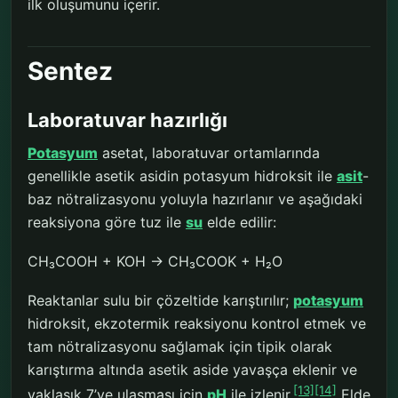
ilk oluşumunu içerir.
Sentez
Laboratuvar hazırlığı
Potasyum
asetat, laboratuvar ortamlarında
genellikle asetik asidin potasyum hidroksit ile
asit
-
baz nötralizasyonu yoluyla hazırlanır ve aşağıdaki
reaksiyona göre tuz ile
su
elde edilir:
CH₃COOH + KOH → CH₃COOK + H₂O
Reaktanlar sulu bir çözeltide karıştırılır;
potasyum
hidroksit, ekzotermik reaksiyonu kontrol etmek ve
tam nötralizasyonu sağlamak için tipik olarak
karıştırma altında asetik aside yavaşça eklenir ve
[13]
[14]
yaklaşık 7’ye ulaşması için
pH
ile izlenir.
Elde