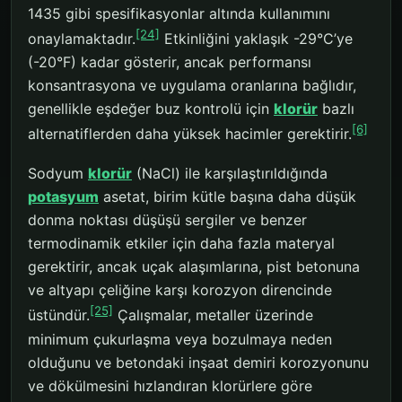
1435 gibi spesifikasyonlar altında kullanımını
[24]
onaylamaktadır.
Etkinliğini yaklaşık -29°C’ye
(-20°F) kadar gösterir, ancak performansı
konsantrasyona ve uygulama oranlarına bağlıdır,
genellikle eşdeğer buz kontrolü için
klorür
bazlı
[6]
alternatiflerden daha yüksek hacimler gerektirir.
Sodyum
klorür
(NaCl) ile karşılaştırıldığında
potasyum
asetat, birim kütle başına daha düşük
donma noktası düşüşü sergiler ve benzer
termodinamik etkiler için daha fazla materyal
gerektirir, ancak uçak alaşımlarına, pist betonuna
ve altyapı çeliğine karşı korozyon direncinde
[25]
üstündür.
Çalışmalar, metaller üzerinde
minimum çukurlaşma veya bozulmaya neden
olduğunu ve betondaki inşaat demiri korozyonunu
ve dökülmesini hızlandıran klorürlere göre