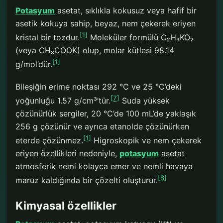
Potasyum
asetat, sıklıkla kokusuz veya hafif bir
asetik kokuya sahip, beyaz, nem çekerek eriyen
[1]
kristal bir tozdur.
Moleküler formülü C₂H₃KO₂
(veya CH₃COOK) olup, molar kütlesi 98.14
[1]
g/mol’dür.
Bileşiğin erime noktası 292 °C ve 25 °C’deki
[7]
yoğunluğu 1.57 g/cm³’tür.
Suda yüksek
çözünürlük sergiler, 20 °C’de 100 mL’de yaklaşık
256 g çözünür ve ayrıca etanolde çözünürken
[1]
eterde çözünmez.
Higroskopik ve nem çekerek
eriyen özellikleri nedeniyle,
potasyum
asetat
atmosferik nemi kolayca emer ve nemli havaya
[8]
maruz kaldığında bir çözelti oluşturur.
Kimyasal özellikler