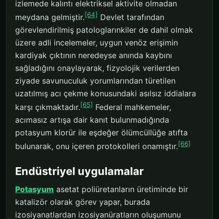
izlemede kalıntı elektriksel aktivite olmadan
[64]
meydana gelmiştir.
Devlet tarafından
görevlendirilmiş patologlarınkiler de dahil olmak
üzere adli incelemeler, uygun venöz erişimin
kardiyak çıktının neredeyse anında kaybını
sağladığını onaylayarak, fizyolojik verilerden
ziyade savunuculuk yorumlarından türetilen
uzatılmış acı çekme konusundaki asılsız iddialara
[65]
karşı çıkmaktadır.
Federal mahkemeler,
acımasız artışa dair kanıt bulunmadığında
potasyum klorür ile eşdeğer ölümcüllüğe atıfta
[66]
bulunarak, onu içeren protokolleri onamıştır.
Endüstriyel uygulamalar
Potasyum
asetat poliüretanların üretiminde bir
katalizör olarak görev yapar, burada
izosiyanatlardan izosiyanüratların oluşumunu