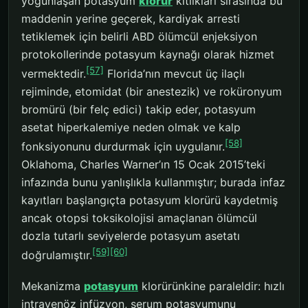
yoğunlaşan potasyum
klorür
kıtlıkları sırasında bu
maddenin yerine geçerek, kardiyak arresti
tetiklemek için belirli ABD ölümcül enjeksiyon
protokollerinde potasyum kaynağı olarak hizmet
[57]
vermektedir.
Florida’nın mevcut üç ilaçlı
rejiminde, etomidat (bir anestezik) ve roküronyum
bromürü (bir felç edici) takip eder, potasyum
asetat hiperkalemiye neden olmak ve kalp
[58]
fonksiyonunu durdurmak için uygulanır.
Oklahoma, Charles Warner’ın 15 Ocak 2015’teki
infazında bunu yanlışlıkla kullanmıştır; burada infaz
kayıtları başlangıçta potasyum klorürü kaydetmiş
ancak otopsi toksikolojisi amaçlanan ölümcül
dozla tutarlı seviyelerde potasyum asetatı
[59]
[60]
doğrulamıştır.
Mekanizma
potasyum
klorürünkine paraleldir: hızlı
intravenöz infüzyon, serum potasyumunu