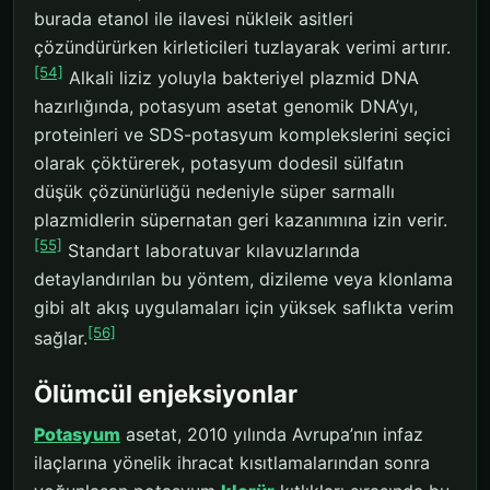
burada etanol ile ilavesi nükleik asitleri
çözündürürken kirleticileri tuzlayarak verimi artırır.
[54]
Alkali liziz yoluyla bakteriyel plazmid DNA
hazırlığında, potasyum asetat genomik DNA’yı,
proteinleri ve SDS-potasyum komplekslerini seçici
olarak çöktürerek, potasyum dodesil sülfatın
düşük çözünürlüğü nedeniyle süper sarmallı
plazmidlerin süpernatan geri kazanımına izin verir.
[55]
Standart laboratuvar kılavuzlarında
detaylandırılan bu yöntem, dizileme veya klonlama
gibi alt akış uygulamaları için yüksek saflıkta verim
[56]
sağlar.
Ölümcül enjeksiyonlar
Potasyum
asetat, 2010 yılında Avrupa’nın infaz
ilaçlarına yönelik ihracat kısıtlamalarından sonra