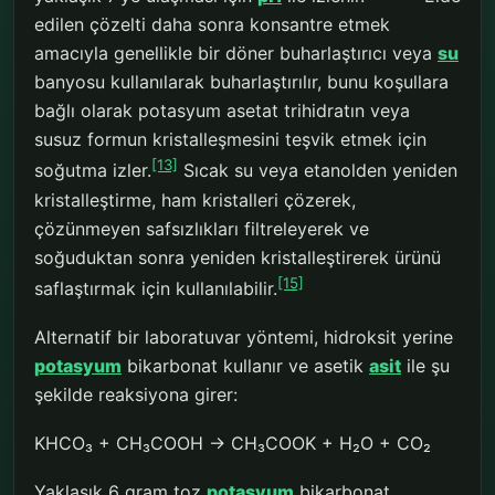
edilen çözelti daha sonra konsantre etmek
amacıyla genellikle bir döner buharlaştırıcı veya
su
banyosu kullanılarak buharlaştırılır, bunu koşullara
bağlı olarak potasyum asetat trihidratın veya
susuz formun kristalleşmesini teşvik etmek için
[13]
soğutma izler.
Sıcak su veya etanolden yeniden
kristalleştirme, ham kristalleri çözerek,
çözünmeyen safsızlıkları filtreleyerek ve
soğuduktan sonra yeniden kristalleştirerek ürünü
[15]
saflaştırmak için kullanılabilir.
Alternatif bir laboratuvar yöntemi, hidroksit yerine
potasyum
bikarbonat kullanır ve asetik
asit
ile şu
şekilde reaksiyona girer:
KHCO₃ + CH₃COOH → CH₃COOK + H₂O + CO₂
Yaklaşık 6 gram toz
potasyum
bikarbonat,