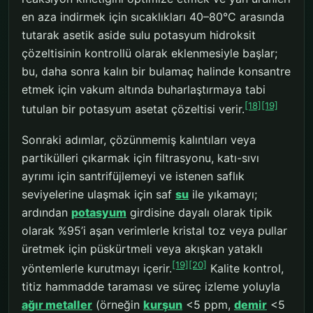
en aza indirmek için sıcaklıkları 40–80°C arasında
tutarak asetik aside sulu potasyum hidroksit
çözeltisinin kontrollü olarak eklenmesiyle başlar;
bu, daha sonra kalın bir bulamaç halinde konsantre
etmek için vakum altında buharlaştırmaya tabi
[18]
[19]
tutulan bir potasyum asetat çözeltisi verir.
Sonraki adımlar, çözünmemiş kalıntıları veya
partikülleri çıkarmak için filtrasyonu, katı-sıvı
ayrımı için santrifüjlemeyi ve istenen saflık
seviyelerine ulaşmak için saf
su
ile yıkamayı;
ardından
potasyum
girdisine dayalı olarak tipik
olarak %95’i aşan verimlerle kristal toz veya pullar
üretmek için püskürtmeli veya akışkan yataklı
[19]
[20]
yöntemlerle kurutmayı içerir.
Kalite kontrol,
titiz hammadde taraması ve süreç izleme yoluyla
ağır metaller
(örneğin
kurşun
<5 ppm,
demir
<5