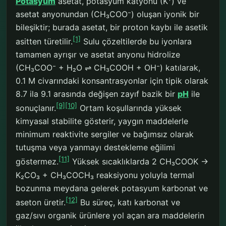
Potasyum
asetat, potasyum katyonu (K⁺) ve
asetat anyonundan (CH₃COO⁻) oluşan iyonik bir
bileşiktir; burada asetat, bir proton kaybı ile asetik
[1]
asitten türetilir.
Sulu çözeltilerde bu iyonlara
tamamen ayrışır ve asetat anyonu hidrolize
(CH₃COO⁻ + H₂O ⇌ CH₃COOH + OH⁻) katılarak,
0.1 M civarındaki konsantrasyonlar için tipik olarak
8.7 ila 9.1 arasında değişen zayıf bazik bir
pH
ile
[9]
[10]
sonuçlanır.
Ortam koşullarında yüksek
kimyasal stabilite gösterir, yaygın maddelerle
minimum reaktivite sergiler ve bağımsız olarak
tutuşma veya yanmayı destekleme eğilimi
[11]
göstermez.
Yüksek sıcaklıklarda 2 CH₃COOK →
K₂CO₃ + CH₃COCH₃ reaksiyonu yoluyla termal
bozunma meydana gelerek potasyum karbonat ve
[12]
aseton üretir.
Bu süreç, katı karbonat ve
gaz/sıvı organik ürünlere yol açan ara maddelerin