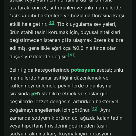
uzatarak, onu et, süt ürünleri ve unlu mamullerde
Listeria
gibi bakterilere ve bozulma florasına karşı
[40]
etkili hale getirir.
Tipik uygulama seviyeleri,
ürün stabilitesini korumak için, duyusal nitelikleri
değiştirmeden istenen pH’a ulaşmak üzere kalibre
edilmiş, genellikle ağırlıkça %0.5’in altında olan
[41]
düşük yüzdelerde değişir.
Belirli gıda kategorilerinde
potasyum
asetat; unlu
mamullerde hamur asitliğini düzenlemek ve
küflenmeyi önlemek, peynirlerde olgunlaşma
sırasında
pH
’ı stabilize etmek ve soslar gibi
çeşnilerde lezzet dengesini artırırken bakteriyel
[42]
çoğalmayı engellemek için görünür.
Aynı
zamanda sodyum klorürün acı ağızda kalan tadını
veya hipertansif risklerini getirmeden (aşırı
sodyum alımına karşı koymak için potasyum