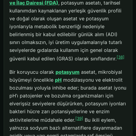
ve İlaç Dairesi (FDA)
, potasyum asetatı, tarihsel
kullanımdan kaynaklanan yerleşik güvenlik profili
ve doğal olarak oluşan asetat ve potasyum
iyonlarıyla metabolik benzerliği nedeniyle
belirlenmiş bir kabul edilebilir günlük alım (ADI)
sınırı olmaksızın, iyi üretim uygulamalarıyla tutarlı
seviyelerde gıdalarda kullanım için genel olarak
[38]
güvenli kabul edilen (GRAS) olarak sınıflandırır.
Bir koruyucu olarak
potasyum
asetat, mikrobiyal
büyümeyi öncelikle
pH
modülasyonu ve elektrolit
bozulması yoluyla inhibe eder; burada asetat iyonu
pH’ı patojenler ve bozulma organizmaları için
elverişsiz seviyelere düşürürken, potasyum iyonları
bakteri hücre zarı potansiyellerine ve enzim
[39]
aktivitelerine müdahale eder.
Bu ikili eylem,
yalnızca sodyum bazlı alternatiflere dayanmadan
asidik veya yarı nemli ortamlarda raf ömrünü