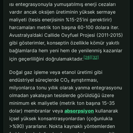
ısı entegrasyonuyla yumuşatılmış enerji cezaları
vardır ancak oksijen üretiminin yüksek sermaye
maliyeti (tesis enerjisinin %15-25’ini gerektirir)
harcamaları metrik ton başına 60-100 dolara iter.
Avustralya’daki Callide Oxyfuel Projesi (2011-2015)
gibi gösterimler, konseptin özellikle kömür yakıtlı
bağlamlarda hem yeni hem de yenilenmiş kazanlar
[28]
[32]
için geçerliliğini doğrulamaktadır.
Doğal gaz işleme veya etanol üretimi gibi
endüstriyel süreçlerde CO₂ ayrıştırması,
milyonlarca tonu yıllık olarak yanma entegrasyonu
olmadan yakalayan tesislerde görüldüğü üzere
minimum ek maliyetle (metrik ton başına 15-35
dolar) membranlar veya
absorpsiyon
kullanarak
içsel yüksek konsantrasyonlardan (çoğunlukla
>%90) yararlanır. Nokta kaynaklı yöntemlerden