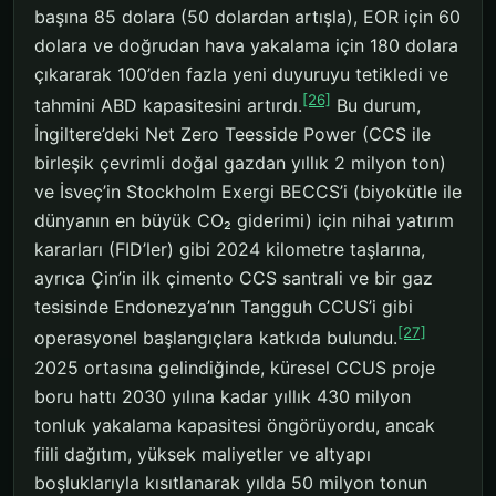
başına 85 dolara (50 dolardan artışla), EOR için 60
dolara ve doğrudan hava yakalama için 180 dolara
çıkararak 100’den fazla yeni duyuruyu tetikledi ve
[26]
tahmini ABD kapasitesini artırdı.
Bu durum,
İngiltere’deki Net Zero Teesside Power (CCS ile
birleşik çevrimli doğal gazdan yıllık 2 milyon ton)
ve İsveç’in Stockholm Exergi BECCS’i (biyokütle ile
dünyanın en büyük CO₂ giderimi) için nihai yatırım
kararları (FID’ler) gibi 2024 kilometre taşlarına,
ayrıca Çin’in ilk çimento CCS santrali ve bir gaz
tesisinde Endonezya’nın Tangguh CCUS’i gibi
[27]
operasyonel başlangıçlara katkıda bulundu.
2025 ortasına gelindiğinde, küresel CCUS proje
boru hattı 2030 yılına kadar yıllık 430 milyon
tonluk yakalama kapasitesi öngörüyordu, ancak
fiili dağıtım, yüksek maliyetler ve altyapı
boşluklarıyla kısıtlanarak yılda 50 milyon tonun