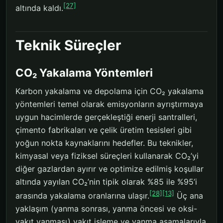
[27]
altında kaldı.
Teknik Süreçler
CO₂ Yakalama Yöntemleri
Karbon yakalama ve depolama için CO₂ yakalama
yöntemleri temel olarak emisyonların ayrıştırmaya
uygun hacimlerde gerçekleştiği enerji santralleri,
çimento fabrikaları ve çelik üretim tesisleri gibi
yoğun nokta kaynaklarını hedefler. Bu teknikler,
kimyasal veya fiziksel süreçleri kullanarak CO₂’yi
diğer gazlardan ayırır ve optimize edilmiş koşullar
altında yayılan CO₂’nin tipik olarak %85 ile %95’i
[28]
[13]
arasında yakalama oranlarına ulaşır.
Üç ana
yaklaşım (yanma sonrası, yanma öncesi ve oksi-
yakıt yanması) yakıt işleme ve yanma aşamalarıyla