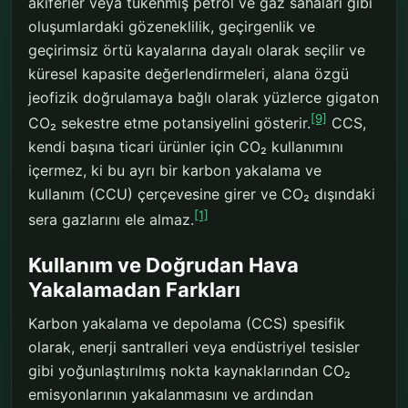
akiferler veya tükenmiş petrol ve gaz sahaları gibi
oluşumlardaki gözeneklilik, geçirgenlik ve
geçirimsiz örtü kayalarına dayalı olarak seçilir ve
küresel kapasite değerlendirmeleri, alana özgü
jeofizik doğrulamaya bağlı olarak yüzlerce gigaton
[9]
CO₂ sekestre etme potansiyelini gösterir.
CCS,
kendi başına ticari ürünler için CO₂ kullanımını
içermez, ki bu ayrı bir karbon yakalama ve
kullanım (CCU) çerçevesine girer ve CO₂ dışındaki
[1]
sera gazlarını ele almaz.
Kullanım ve Doğrudan Hava
Yakalamadan Farkları
Karbon yakalama ve depolama (CCS) spesifik
olarak, enerji santralleri veya endüstriyel tesisler
gibi yoğunlaştırılmış nokta kaynaklarından CO₂
emisyonlarının yakalanmasını ve ardından