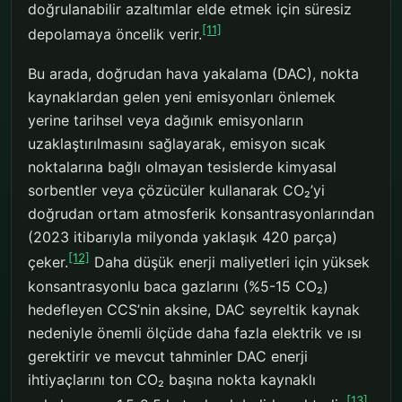
doğrulanabilir azaltımlar elde etmek için süresiz
[11]
depolamaya öncelik verir.
Bu arada, doğrudan hava yakalama (DAC), nokta
kaynaklardan gelen yeni emisyonları önlemek
yerine tarihsel veya dağınık emisyonların
uzaklaştırılmasını sağlayarak, emisyon sıcak
noktalarına bağlı olmayan tesislerde kimyasal
sorbentler veya çözücüler kullanarak CO₂’yi
doğrudan ortam atmosferik konsantrasyonlarından
(2023 itibarıyla milyonda yaklaşık 420 parça)
[12]
çeker.
Daha düşük enerji maliyetleri için yüksek
konsantrasyonlu baca gazlarını (%5-15 CO₂)
hedefleyen CCS’nin aksine, DAC seyreltik kaynak
nedeniyle önemli ölçüde daha fazla elektrik ve ısı
gerektirir ve mevcut tahminler DAC enerji
ihtiyaçlarını ton CO₂ başına nokta kaynaklı
[13]