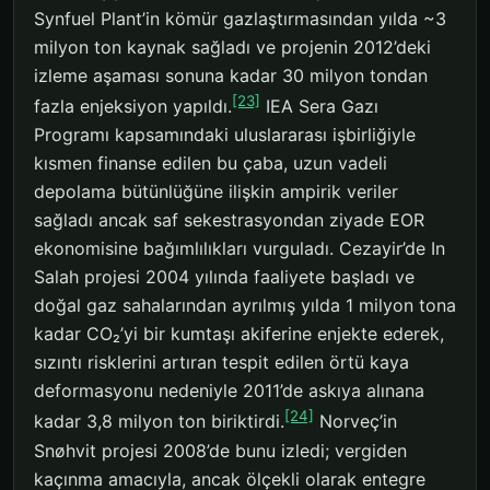
Synfuel Plant’in kömür gazlaştırmasından yılda ~3
milyon ton kaynak sağladı ve projenin 2012’deki
izleme aşaması sonuna kadar 30 milyon tondan
[23]
fazla enjeksiyon yapıldı.
IEA Sera Gazı
Programı kapsamındaki uluslararası işbirliğiyle
kısmen finanse edilen bu çaba, uzun vadeli
depolama bütünlüğüne ilişkin ampirik veriler
sağladı ancak saf sekestrasyondan ziyade EOR
ekonomisine bağımlılıkları vurguladı. Cezayir’de In
Salah projesi 2004 yılında faaliyete başladı ve
doğal gaz sahalarından ayrılmış yılda 1 milyon tona
kadar CO₂’yi bir kumtaşı akiferine enjekte ederek,
sızıntı risklerini artıran tespit edilen örtü kaya
deformasyonu nedeniyle 2011’de askıya alınana
[24]
kadar 3,8 milyon ton biriktirdi.
Norveç’in
Snøhvit projesi 2008’de bunu izledi; vergiden
kaçınma amacıyla, ancak ölçekli olarak entegre