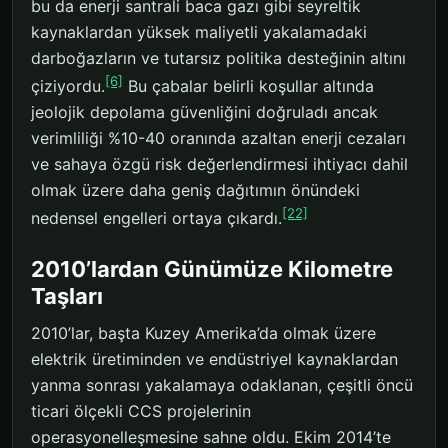
bu da enerji santrali baca gazı gibi seyreltik
kaynaklardan yüksek maliyetli yakalamadaki
darboğazların ve tutarsız politika desteğinin altını
[6]
çiziyordu.
Bu çabalar belirli koşullar altında
jeolojik depolama güvenliğini doğruladı ancak
verimliliği %10-40 oranında azaltan enerji cezaları
ve sahaya özgü risk değerlendirmesi ihtiyacı dahil
olmak üzere daha geniş dağıtımın önündeki
[22]
nedensel engelleri ortaya çıkardı.
2010’lardan Günümüze Kilometre
Taşları
2010’lar, başta Kuzey Amerika’da olmak üzere
elektrik üretiminden ve endüstriyel kaynaklardan
yanma sonrası yakalamaya odaklanan, çeşitli öncü
ticari ölçekli CCS projelerinin
operasyonelleşmesine sahne oldu. Ekim 2014’te