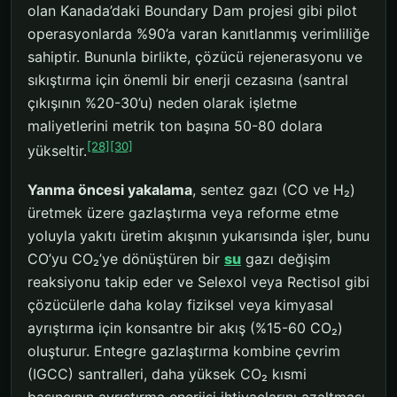
olan Kanada’daki Boundary Dam projesi gibi pilot
operasyonlarda %90’a varan kanıtlanmış verimliliğe
sahiptir. Bununla birlikte, çözücü rejenerasyonu ve
sıkıştırma için önemli bir enerji cezasına (santral
çıkışının %20-30’u) neden olarak işletme
maliyetlerini metrik ton başına 50-80 dolara
[28]
[30]
yükseltir.
Yanma öncesi yakalama
, sentez gazı (CO ve H₂)
üretmek üzere gazlaştırma veya reforme etme
yoluyla yakıtı üretim akışının yukarısında işler, bunu
CO’yu CO₂’ye dönüştüren bir
su
gazı değişim
reaksiyonu takip eder ve Selexol veya Rectisol gibi
çözücülerle daha kolay fiziksel veya kimyasal
ayrıştırma için konsantre bir akış (%15-60 CO₂)
oluşturur. Entegre gazlaştırma kombine çevrim
(IGCC) santralleri, daha yüksek CO₂ kısmi