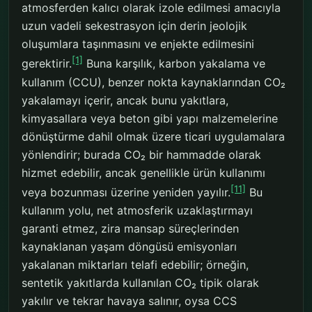
atmosferden kalıcı olarak izole edilmesi amacıyla
uzun vadeli sekestrasyon için derin jeolojik
oluşumlara taşınmasını ve enjekte edilmesini
[1]
gerektirir.
Buna karşılık, karbon yakalama ve
kullanım (CCU), benzer nokta kaynaklarından CO₂
yakalamayı içerir, ancak bunu yakıtlara,
kimyasallara veya beton gibi yapı malzemelerine
dönüştürme dahil olmak üzere ticari uygulamalara
yönlendirir; burada CO₂ bir hammadde olarak
hizmet edebilir, ancak genellikle ürün kullanımı
[11]
veya bozunması üzerine yeniden yayılır.
Bu
kullanım yolu, net atmosferik uzaklaştırmayı
garanti etmez, zira mansap süreçlerinden
kaynaklanan yaşam döngüsü emisyonları
yakalanan miktarları telafi edebilir; örneğin,
sentetik yakıtlarda kullanılan CO₂ tipik olarak
yakılır ve tekrar havaya salınır, oysa CCS