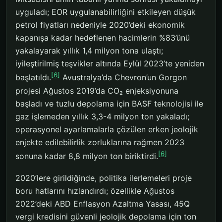
uyguladı; EOR uygulanabilirliğini etkileyen düşük
petrol fiyatları nedeniyle 2020’deki ekonomik
kapanışa kadar hedeflenen hacimlerin %83’ünü
yakalayarak yıllık 1,4 milyon tona ulaştı;
iyileştirilmiş teşvikler altında Eylül 2023’te yeniden
[6]
başlatıldı.
Avustralya’da Chevron’un Gorgon
projesi Ağustos 2019’da CO₂ enjeksiyonuna
başladı ve tuzlu depolama için BASF teknolojisi ile
gaz işlemeden yıllık 3,3-4 milyon ton yakaladı;
operasyonel ayarlamalarla çözülen erken jeolojik
enjekte edilebilirlik zorluklarına rağmen 2023
[6]
sonuna kadar 8,8 milyon ton biriktirdi.
2020’lere girildiğinde, politika ilerlemeleri proje
boru hatlarını hızlandırdı; özellikle Ağustos
2022’deki ABD Enflasyon Azaltma Yasası, 45Q
vergi kredisini güvenli jeolojik depolama için ton