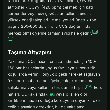
farklı olarak doğrudan hava yakalama, seyreltik
atmosferik CO₂’yi (420 ppm) çekmek için katı
sorbentler veya sıvı çözücüler kullanır, ancak
yüksek enerji talepleri ve maliyetleri (metrik ton
başına 200-600 dolar) onu CCS dağıtımında
[33]
merkez olmak yerine tamamlayıcı hale getirir.
[13]
Taşıma Altyapısı
Yakalanan CO₂, hacmi en aza indirmek için 100-
150 bar basınçlarda yoğun faz veya süperkritik
koşullarda verimli, büyük ölçekli hareket sağlayan
özel boru hatları aracılığıyla jeolojik depolama
[34]
sahalarına veya kullanım tesislerine taşınır.
Boru
hatları, CO₂ akışındaki
su
veya oksijen gibi
kirliliklerin neden olduğu korozyona dayanıklı özel
çelik alaşımları gerektirir, bu da yakalama