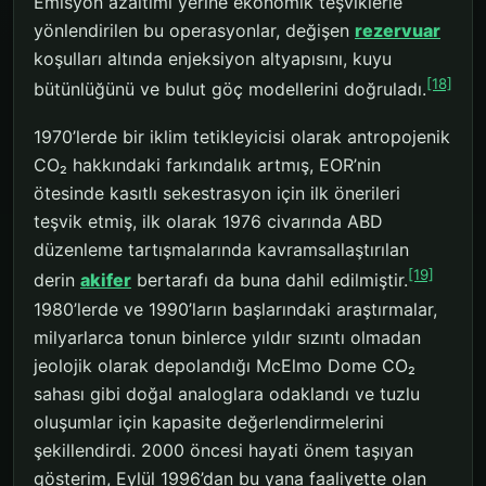
Emisyon azaltımı yerine ekonomik teşviklerle
yönlendirilen bu operasyonlar, değişen
rezervuar
koşulları altında enjeksiyon altyapısını, kuyu
[18]
bütünlüğünü ve bulut göç modellerini doğruladı.
1970’lerde bir iklim tetikleyicisi olarak antropojenik
CO₂ hakkındaki farkındalık artmış, EOR’nin
ötesinde kasıtlı sekestrasyon için ilk önerileri
teşvik etmiş, ilk olarak 1976 civarında ABD
düzenleme tartışmalarında kavramsallaştırılan
[19]
derin
akifer
bertarafı da buna dahil edilmiştir.
1980’lerde ve 1990’ların başlarındaki araştırmalar,
milyarlarca tonun binlerce yıldır sızıntı olmadan
jeolojik olarak depolandığı McElmo Dome CO₂
sahası gibi doğal analoglara odaklandı ve tuzlu
oluşumlar için kapasite değerlendirmelerini
şekillendirdi. 2000 öncesi hayati önem taşıyan
gösterim, Eylül 1996’dan bu yana faaliyette olan