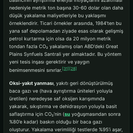
basıncının ayrıştırma enerjisi ihtiyaçlarını azaltması
nedeniyle metrik ton başına 30-60 dolar olan daha
düşük yakalama maliyetleriyle bu yaklaşımı
örneklendirir. Ticari örnekler arasında, 1984’ten bu
yana saf depolamadan ziyade esas olarak gelişmiş
petrol kurtarma için olsa da 20 milyon metrik
tondan fazla CO₂ yakalamış olan ABD’deki Great
Plains Synfuels Santrali yer almaktadır. Bu yöntem
yeni tesis inşası gerektirir ve yaygın
[31]
[28]
benimsenmesini sınırlar.
Oksi-yakıt yanması
, yakıtı geri dönüştürülmüş
baca gazı ve (hava ayrıştırma üniteleri yoluyla
üretilen) neredeyse saf oksijen karışımında
yakarak, sıkıştırma ve dehidrasyon yoluyla basit
saflaştırma için CO₂’nin (
su
yoğuşmasından sonra
%80’e kadar) baskın olduğu bir baca gazı
oluşturur. Yakalama verimliliği testlerde %95’i aşar,