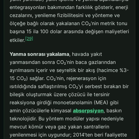
entegrasyonları bakımından farklılık gösterir, enerji
cezalarını, yenileme fizibilitesini ve yönteme ve
ölçeğe bağlı olarak yakalanan CO₂’nin metrik tonu
başına 15 ila 100 dolar arasında değişen maliyetleri
[29]
etkiler.
Yanma sonrası yakalama
, havada yakıt
yanmasından sonra CO₂’nin baca gazlarından
ayrılmasını içerir ve seyreltik bir akış (hacimce %3-
15 CO₂) sağlar. CO₂’nin, rejenerasyon için
ısıtıldığında saflaştırılmış CO₂’yi serbest bırakan bir
bileşik oluşturmak üzere çözücü ile tersinir
reaksiyona girdiği monoetanolamin (MEA) gibi
amin çözücülerle kimyasal
absorpsiyon
, baskın
teknolojidir. Bu yöntem modüler yapısı nedeniyle
mevcut kömür veya gaz yakan santrallerin
yenilenmesi için uygundur; 2014’ten beri faaliyette