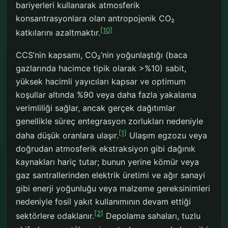
bariyerleri kullanarak atmosferik
konsantrasyonlara olan antropojenik CO₂
[10]
katkılarını azaltmaktır.
CCS’nin kapsamı, CO₂’nin yoğunlaştığı (baca
gazlarında hacimce tipik olarak >%10) sabit,
yüksek hacimli yayıcıları kapsar ve optimum
koşullar altında %90 veya daha fazla yakalama
verimliliği sağlar, ancak gerçek dağıtımlar
genellikle süreç entegrasyon zorlukları nedeniyle
[1]
daha düşük oranlara ulaşır.
Ulaşım egzozu veya
doğrudan atmosferik ekstraksiyon gibi dağınık
kaynakları hariç tutar; bunun yerine kömür veya
gaz santrallerinden elektrik üretimi ve ağır sanayi
gibi enerji yoğunluğu veya malzeme gereksinimleri
nedeniyle fosil yakıt kullanımının devam ettiği
[2]
sektörlere odaklanır.
Depolama sahaları, tuzlu