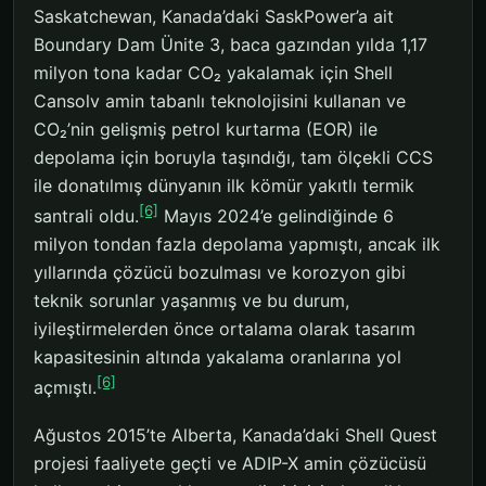
Saskatchewan, Kanada’daki SaskPower’a ait
Boundary Dam Ünite 3, baca gazından yılda 1,17
milyon tona kadar CO₂ yakalamak için Shell
Cansolv amin tabanlı teknolojisini kullanan ve
CO₂’nin gelişmiş petrol kurtarma (EOR) ile
depolama için boruyla taşındığı, tam ölçekli CCS
ile donatılmış dünyanın ilk kömür yakıtlı termik
[6]
santrali oldu.
Mayıs 2024’e gelindiğinde 6
milyon tondan fazla depolama yapmıştı, ancak ilk
yıllarında çözücü bozulması ve korozyon gibi
teknik sorunlar yaşanmış ve bu durum,
iyileştirmelerden önce ortalama olarak tasarım
kapasitesinin altında yakalama oranlarına yol
[6]
açmıştı.
Ağustos 2015’te Alberta, Kanada’daki Shell Quest
projesi faaliyete geçti ve ADIP-X amin çözücüsü