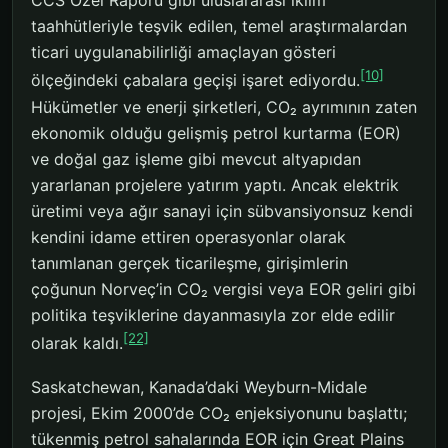
CCS Özel Raporu gibi uluslararası iklim
taahhütleriyle teşvik edilen, temel araştırmalardan
ticari uygulanabilirliği amaçlayan gösteri
[10]
ölçeğindeki çabalara geçişi işaret ediyordu.
Hükümetler ve enerji şirketleri, CO₂ ayrımının zaten
ekonomik olduğu gelişmiş petrol kurtarma (EOR)
ve doğal gaz işleme gibi mevcut altyapıdan
yararlanan projelere yatırım yaptı. Ancak elektrik
üretimi veya ağır sanayi için sübvansiyonsuz kendi
kendini idame ettiren operasyonlar olarak
tanımlanan gerçek ticarileşme, girişimlerin
çoğunun Norveç’in CO₂ vergisi veya EOR geliri gibi
politika teşviklerine dayanmasıyla zor elde edilir
[22]
olarak kaldı.
Saskatchewan, Kanada’daki Weyburn-Midale
projesi, Ekim 2000’de CO₂ enjeksiyonunu başlattı;
tükenmiş petrol sahalarında EOR için Great Plains