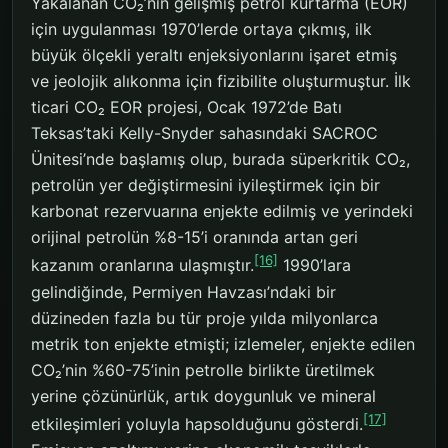
Yakalanan CO₂’nin gelişmiş petrol kurtarma (EOR)
için uygulanması 1970’lerde ortaya çıkmış, ilk
büyük ölçekli yeraltı enjeksiyonlarını işaret etmiş
ve jeolojik alıkonma için fizibilite oluşturmuştur. İlk
ticari CO₂ EOR projesi, Ocak 1972’de Batı
Teksas’taki Kelly-Snyder sahasındaki SACROC
Ünitesi’nde başlamış olup, burada süperkritik CO₂,
petrolün yer değiştirmesini iyileştirmek için bir
karbonat rezervuarına enjekte edilmiş ve yerindeki
orijinal petrolün %8-15’i oranında artan geri
[16]
kazanım oranlarına ulaşmıştır.
1990’lara
gelindiğinde, Permiyen Havzası’ndaki bir
düzineden fazla bu tür proje yılda milyonlarca
metrik ton enjekte etmişti; izlemeler, enjekte edilen
CO₂’nin %60-75’inin petrolle birlikte üretilmek
yerine çözünürlük, artık doygunluk ve mineral
[17]
etkileşimleri yoluyla hapsolduğunu gösterdi.