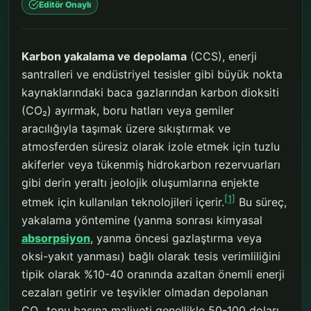
Editör Onaylı
Karbon yakalama ve depolama
(CCS), enerji
santralleri ve endüstriyel tesisler gibi büyük nokta
kaynaklarındaki baca gazlarından karbon dioksiti
(CO₂) ayırmak, boru hatları veya gemiler
aracılığıyla taşımak üzere sıkıştırmak ve
atmosferden süresiz olarak izole etmek için tuzlu
akiferler veya tükenmiş hidrokarbon rezervuarları
gibi derin yeraltı jeolojik oluşumlarına enjekte
[1]
etmek için kullanılan teknolojileri içerir.
Bu süreç,
yakalama yöntemine (yanma sonrası kimyasal
absorpsiyon
, yanma öncesi gazlaştırma veya
oksi-yakıt yanması) bağlı olarak tesis verimliliğini
tipik olarak %10-40 oranında azaltan önemli enerji
cezaları getirir ve teşvikler olmadan depolanan
CO₂ tonu başına maliyeti genellikle 50-100 doları