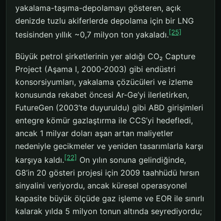
yakalama-taşıma-depolamayı gösteren, açık
denizde tuzlu akiferlerde depolama için bir LNG
[25]
tesisinden yıllık ~0,7 milyon ton yakaladı.
Büyük petrol şirketlerinin yer aldığı CO₂ Capture
Project (Aşama I, 2000-2003) gibi endüstri
konsorsiyumları, yakalama çözücüleri ve izleme
konusunda rekabet öncesi Ar-Ge’yi ilerletirken,
FutureGen (2003’te duyuruldu) gibi ABD girişimleri
entegre kömür gazlaştırma ile CCS’yi hedefledi,
ancak 1 milyar doları aşan artan maliyetler
nedeniyle gecikmeler ve yeniden tasarımlarla karşı
[22]
karşıya kaldı.
On yılın sonuna gelindiğinde,
G8’in 20 gösteri projesi için 2009 taahhüdü hırsın
sinyalini veriyordu, ancak küresel operasyonel
kapasite büyük ölçüde gaz işleme ve EOR ile sınırlı
kalarak yılda 5 milyon tonun altında seyrediyordu;