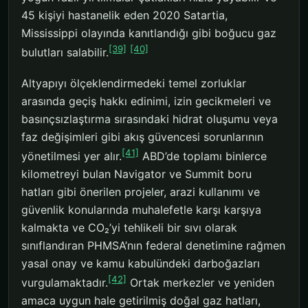
45 kişiyi hastanelik eden 2020 Satartia,
Mississippi olayında kanıtlandığı gibi boğucu gaz
[39]
[40]
bulutları salabilir.
Altyapıyı ölçeklendirmedeki temel zorluklar
arasında geçiş hakkı edinimi, izin gecikmeleri ve
basınçsızlaştırma sırasındaki hidrat oluşumu veya
faz değişimleri gibi akış güvencesi sorunlarının
[41]
yönetilmesi yer alır.
ABD’de toplamı binlerce
kilometreyi bulan Navigator ve Summit boru
hatları gibi önerilen projeler, arazi kullanımı ve
güvenlik konularında muhalefetle karşı karşıya
kalmakta ve CO₂’yi tehlikeli bir sıvı olarak
sınıflandıran PHMSA’nın federal denetimine rağmen
yasal onay ve kamu kabulündeki darboğazları
[42]
vurgulamaktadır.
Ortak merkezler ve yeniden
amaca uygun hale getirilmiş doğal gaz hatları,