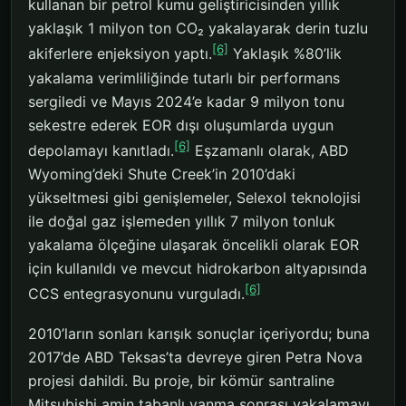
kullanan bir petrol kumu geliştiricisinden yıllık
yaklaşık 1 milyon ton CO₂ yakalayarak derin tuzlu
[6]
akiferlere enjeksiyon yaptı.
Yaklaşık %80’lik
yakalama verimliliğinde tutarlı bir performans
sergiledi ve Mayıs 2024’e kadar 9 milyon tonu
sekestre ederek EOR dışı oluşumlarda uygun
[6]
depolamayı kanıtladı.
Eşzamanlı olarak, ABD
Wyoming’deki Shute Creek’in 2010’daki
yükseltmesi gibi genişlemeler, Selexol teknolojisi
ile doğal gaz işlemeden yıllık 7 milyon tonluk
yakalama ölçeğine ulaşarak öncelikli olarak EOR
için kullanıldı ve mevcut hidrokarbon altyapısında
[6]
CCS entegrasyonunu vurguladı.
2010’ların sonları karışık sonuçlar içeriyordu; buna
2017’de ABD Teksas’ta devreye giren Petra Nova
projesi dahildi. Bu proje, bir kömür santraline
Mitsubishi amin tabanlı yanma sonrası yakalamayı