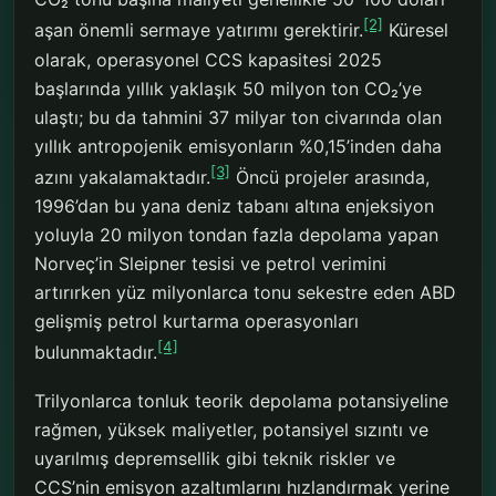
[2]
aşan önemli sermaye yatırımı gerektirir.
Küresel
olarak, operasyonel CCS kapasitesi 2025
başlarında yıllık yaklaşık 50 milyon ton CO₂’ye
ulaştı; bu da tahmini 37 milyar ton civarında olan
yıllık antropojenik emisyonların %0,15’inden daha
[3]
azını yakalamaktadır.
Öncü projeler arasında,
1996’dan bu yana deniz tabanı altına enjeksiyon
yoluyla 20 milyon tondan fazla depolama yapan
Norveç’in Sleipner tesisi ve petrol verimini
artırırken yüz milyonlarca tonu sekestre eden ABD
gelişmiş petrol kurtarma operasyonları
[4]
bulunmaktadır.
Trilyonlarca tonluk teorik depolama potansiyeline
rağmen, yüksek maliyetler, potansiyel sızıntı ve
uyarılmış depremsellik gibi teknik riskler ve
CCS’nin emisyon azaltımlarını hızlandırmak yerine