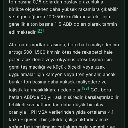
ton başına 0,15 dolardan başlayıp uzunlukla
birlikte ölçeklenen daha yüksek rakamlara çıkabilir
ve olgun ağlarda 100-500 km’lik mesafeler için
genellikle ton başına 1-5 ABD doları olarak tahmin
[37]
edilmektedir.
Alternatif modlar arasında, boru hattı maliyetlerinin
arttığı 500-1.500 km’nin ötesinde rekabetçi hale
gelen açık deniz veya okyanus ötesi taşıma için
gemi taşımacılığı ve küçük ölçekli veya uzak
uygulamalar için kamyon veya tren yer alır, ancak
bunlar ton başına daha yüksek maliyetlere ve
[38]
lojistik karmaşıklıklara neden olur.
CO₂ boru
hatları ABD’de 50 yılı aşkın süredir, karşılaştırılabilir
tehlikeli sıvı hatlarından daha düşük bir olay
oranıyla – PHMSA verilerinden yılda ortalama 4,1
kaza – güvenli bir şekilde çalışmaktadır, ancak
yoğun fazlı yırtılmalar çatlakları hızla yayabilir ve