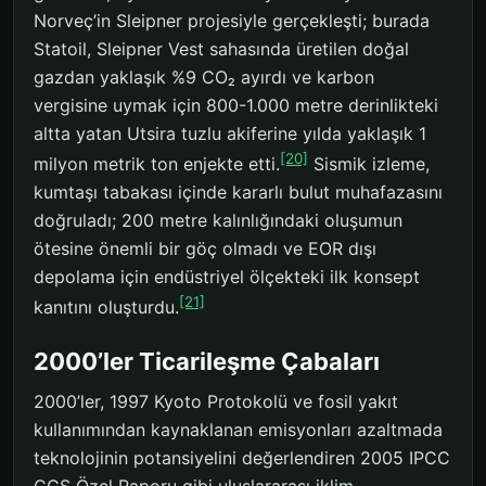
Norveç’in Sleipner projesiyle gerçekleşti; burada
Statoil, Sleipner Vest sahasında üretilen doğal
gazdan yaklaşık %9 CO₂ ayırdı ve karbon
vergisine uymak için 800-1.000 metre derinlikteki
altta yatan Utsira tuzlu akiferine yılda yaklaşık 1
[20]
milyon metrik ton enjekte etti.
Sismik izleme,
kumtaşı tabakası içinde kararlı bulut muhafazasını
doğruladı; 200 metre kalınlığındaki oluşumun
ötesine önemli bir göç olmadı ve EOR dışı
depolama için endüstriyel ölçekteki ilk konsept
[21]
kanıtını oluşturdu.
2000’ler Ticarileşme Çabaları
2000’ler, 1997 Kyoto Protokolü ve fosil yakıt
kullanımından kaynaklanan emisyonları azaltmada
teknolojinin potansiyelini değerlendiren 2005 IPCC