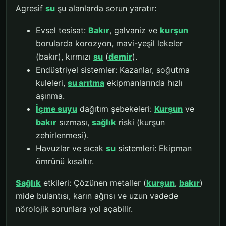
Agresif
su
şu alanlarda sorun yaratır:
Evsel tesisat:
Bakır
, galvaniz ve
kurşun
borularda korozyon, mavi-yeşil lekeler
(bakır), kırmızı
su
(
demir
).
Endüstriyel sistemler: Kazanlar, soğutma
kuleleri,
su arıtma
ekipmanlarında hızlı
aşınma.
İçme suyu
dağıtım şebekeleri:
Kurşun
ve
bakır
sızması,
sağlık
riski (kurşun
zehirlenmesi).
Havuzlar ve sıcak
su
sistemleri: Ekipman
ömrünü kısaltır.
Sağlık
etkileri: Çözünen metaller (
kurşun
,
bakır
)
mide bulantısı, karın ağrısı ve uzun vadede
nörolojik sorunlara yol açabilir.