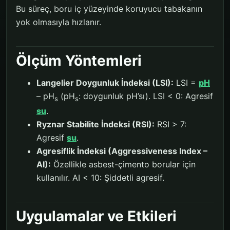
Bu süreç, boru iç yüzeyinde koruyucu tabakanın
yok olmasıyla hızlanır.
Ölçüm Yöntemleri
Langelier Doygunluk İndeksi (LSI):
LSI =
pH
– pH
(pH
: doygunluk pH’sı). LSI < 0: Agresif
s
s
su
.
Ryznar Stabilite İndeksi (RSI):
RSI > 7:
Agresif
su
.
Agresiflik İndeksi (Aggressiveness Index –
AI):
Özellikle asbest-çimento borular için
kullanılır. AI < 10: Şiddetli agresif.
Uygulamalar ve Etkileri