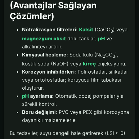
(Avantajlar Sağlayan
Çözümler)
Nötralizasyon filtreleri:
Kalsit
(CaCO
) veya
3
magnezyum oksit
dolu tanklar;
pH
ve
alkaliniteyi artırır.
Kimyasal besleme:
Soda külü (Na
CO
),
2
3
kostik soda (NaOH) veya
kireç
enjeksiyonu.
Korozyon inhibitörleri:
Polifosfatlar, silikatlar
veya ortofosfatlar; koruyucu film tabakası
oluşturur.
pH
ayarlama:
Otomatik dozaj pompalarıyla
sürekli kontrol.
Boru değişimi:
PVC veya PEX gibi korozyona
dayanıklı malzemelerle.
Bu tedaviler, suyu dengeli hale getirerek (LSI ≈ 0)