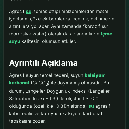
Agresif
su
, temas ettiği malzemelerden metal
iyonlarını çözerek borularda incelme, delinme ve
sızıntılara yol açar. Aynı zamanda “korozif su”
(corrosive water) olarak da adlandırılır ve
içme
suyu
kalitesini olumsuz etkiler.
Ayrıntılı Açıklama
Agresif suyun temel nedeni, suyun
kalsiyum
karbonat
(CaCO
) ile doymamış olmasıdır. Bu
3
durum, Langelier Doygunluk İndeksi (Langelier
Saturation Index – LSI) ile ölçülür. LSI < 0
olduğunda (özellikle -0,3’ün altında)
su
agresif
kabul edilir ve koruyucu kalsiyum karbonat
tabakasını çözer.