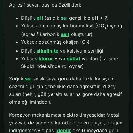
Agresif suyun başlıca özellikleri:
Düşük
pH
(asidik
su
, genellikle pH < 7)
Yüksek çözünmüş karbondioksit (CO
) içeriği
2
(agresif karbonik
asit
oluşturur)
Yüksek çözünmüş oksijen (O
)
2
Düşük
alkalinite
ve kalsiyum sertliği
Yüksek
klorür
veya
sülfat
iyonları (Larson-
Skold İndeksi’nde rol oynar)
Soğuk
su
, sıcak suya göre daha fazla kalsiyum
çözebildiği için genellikle daha agresiftir. Yüzey
suları (nehir, göl) yeraltı sularına göre daha agresif
olma eğilimindedir.
Korozyon mekanizması elektrokimyasaldır: Metal
yüzeylerde anod ve katod bölgeleri oluşur, oksijen
indirgenmesiyle pas (
demir
oksit) meydana gelir.