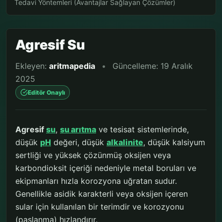
Tedavi Yöntemleri (Avantajlar Sağlayan Çözümler)
Agresif Su
Ekleyen:
aritmapedia
•
Güncelleme: 19 Aralık
2025
Editör Onaylı
Agresif
su
,
su arıtma
ve tesisat sistemlerinde,
düşük
pH
değeri, düşük
alkalinite
, düşük kalsiyum
sertliği ve yüksek çözünmüş oksijen veya
karbondioksit içeriği nedeniyle metal boruları ve
ekipmanları hızla korozyona uğratan sudur.
Genellikle asidik karakterli veya oksijen içeren
sular için kullanılan bir terimdir ve korozyonu
(paslanma) hızlandırır.