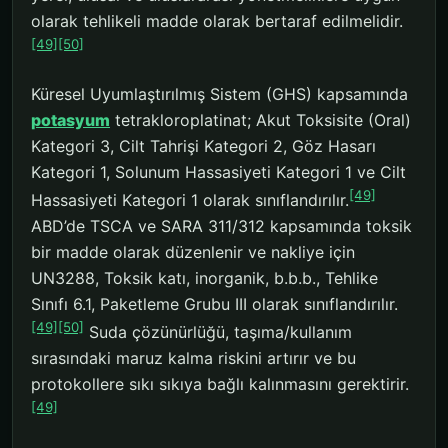
olarak tehlikeli madde olarak bertaraf edilmelidir.
[49]
[50]
Küresel Uyumlaştırılmış Sistem (GHS) kapsamında
potasyum
tetrakloroplatinat; Akut Toksisite (Oral)
Kategori 3, Cilt Tahrişi Kategori 2, Göz Hasarı
Kategori 1, Solunum Hassasiyeti Kategori 1 ve Cilt
[49]
Hassasiyeti Kategori 1 olarak sınıflandırılır.
ABD’de TSCA ve SARA 311/312 kapsamında toksik
bir madde olarak düzenlenir ve nakliye için
UN3288, Toksik katı, inorganik, b.b.b., Tehlike
Sınıfı 6.1, Paketleme Grubu III olarak sınıflandırılır.
[49]
[50]
Suda çözünürlüğü, taşıma/kullanım
sırasındaki maruz kalma riskini artırır ve bu
protokollere sıkı sıkıya bağlı kalınmasını gerektirir.
[49]