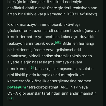
bileşiğin immünojenik özellikleri nedeniyle
anafilaksi dahil olmak üzere şiddetli reaksiyonların
artan bir riskiyle karşı karşıyadır. 03031-4/fulltext)
Kronik maruziyet, immünojenik aktiviteyi
güçlendirerek, uzun süreli solunum bozukluğuna ve
kronik dermatite yol açabilen kalıcı aşırı duyarlılık
[48]
reaksiyonlarını teşvik eder.
Bildirilen herhangi
bir belirlenmiş üreme veya gelişimsel etki
olmaksızın, birincil endişe sistemik toksisiteden
ziyade alerjik hassaslaşma olmaya devam
[46]
etmektedir.
Kanserojenlik açısından, sisplatin
gibi ilişkili platin kompleksleri mutajenik ve
kemoterapötik özellikler sergilemesine rağmen
potasyum
tetrakloroplatinat IARC, NTP veya
OSHA gibi ajanslar tarafından sınıflandırılmamıştır.
[46]