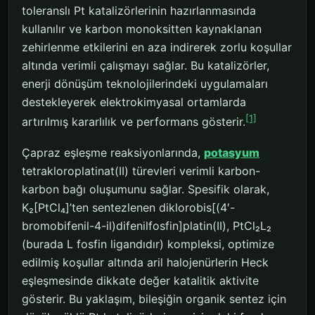
toleranslı Pt katalizörlerinin hazırlanmasında
kullanılır ve karbon monoksitten kaynaklanan
zehirlenme etkilerini en aza indirerek zorlu koşullar
altında verimli çalışmayı sağlar. Bu katalizörler,
enerji dönüşüm teknolojilerindeki uygulamaları
destekleyerek elektrokimyasal ortamlarda
[1]
artırılmış kararlılık ve performans gösterir.
Çapraz eşleşme reaksiyonlarında,
potasyum
tetrakloroplatinat(II) türevleri verimli karbon-
karbon bağı oluşumunu sağlar. Spesifik olarak,
K₂[PtCl₄]’ten sentezlenen diklorobis[(4′-
bromobifenil-4-il)difenilfosfin]platin(II), PtCl₂L₂
(burada L fosfin ligandıdır) kompleksi, optimize
edilmiş koşullar altında aril halojenürlerin Heck
eşleşmesinde dikkate değer katalitik aktivite
gösterir. Bu yaklaşım, bileşiğin organik sentez için