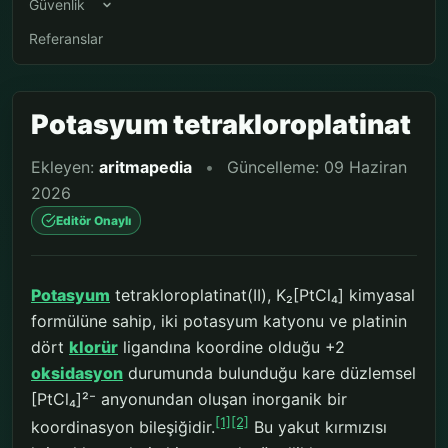
Güvenlik
Referanslar
Potasyum tetrakloroplatinat
Ekleyen:
aritmapedia
•
Güncelleme: 09 Haziran
2026
Editör Onaylı
Potasyum
tetrakloroplatinat(II), K₂[PtCl₄] kimyasal
formülüne sahip, iki potasyum katyonu ve platinin
dört
klorür
ligandına koordine olduğu +2
oksidasyon
durumunda bulunduğu kare düzlemsel
[PtCl₄]²⁻ anyonundan oluşan inorganik bir
[1]
[2]
koordinasyon bileşiğidir.
Bu yakut kırmızısı