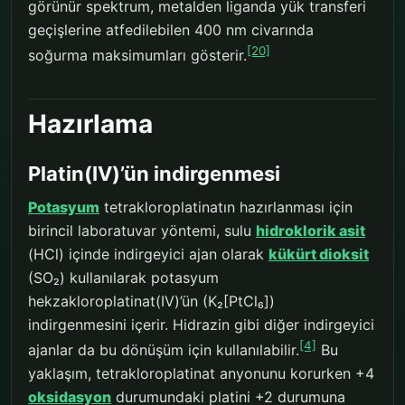
görünür spektrum, metalden liganda yük transferi
geçişlerine atfedilebilen 400 nm civarında
[20]
soğurma maksimumları gösterir.
Hazırlama
Platin(IV)’ün indirgenmesi
Potasyum
tetrakloroplatinatın hazırlanması için
birincil laboratuvar yöntemi, sulu
hidroklorik asit
(HCl) içinde indirgeyici ajan olarak
kükürt dioksit
(SO₂) kullanılarak potasyum
hekzakloroplatinat(IV)’ün (K₂[PtCl₆])
indirgenmesini içerir. Hidrazin gibi diğer indirgeyici
[4]
ajanlar da bu dönüşüm için kullanılabilir.
Bu
yaklaşım, tetrakloroplatinat anyonunu korurken +4
oksidasyon
durumundaki platini +2 durumuna