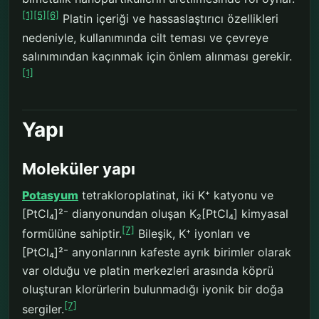
[1]
[5]
[6]
Platin içeriği ve hassaslaştırıcı özellikleri
nedeniyle, kullanımında cilt teması ve çevreye
salınımından kaçınmak için önlem alınması gerekir.
[1]
Yapı
Moleküler yapı
Potasyum
tetrakloroplatinat, iki K⁺ katyonu ve
[PtCl₄]²⁻ dianyonundan oluşan K₂[PtCl₄] kimyasal
[7]
formülüne sahiptir.
Bileşik, K⁺ iyonları ve
[PtCl₄]²⁻ anyonlarının kafeste ayrık birimler olarak
var olduğu ve platin merkezleri arasında köprü
oluşturan klorürlerin bulunmadığı iyonik bir doğa
[7]
sergiler.