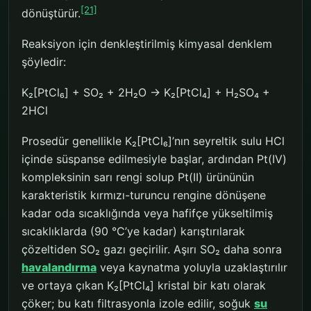
[21]
dönüştürür.
Reaksiyon için denkleştirilmiş kimyasal denklem
şöyledir:
K₂[PtCl₆] + SO₂ + 2H₂O → K₂[PtCl₄] + H₂SO₄ +
2HCl
Prosedür genellikle K₂[PtCl₆]’nın seyreltik sulu HCl
içinde süspanse edilmesiyle başlar, ardından Pt(IV)
kompleksinin sarı rengi solup Pt(II) ürününün
karakteristik kırmızı-turuncu rengine dönüşene
kadar oda sıcaklığında veya hafifçe yükseltilmiş
sıcaklıklarda (90 °C’ye kadar) karıştırılarak
çözeltiden SO₂ gazı geçirilir. Aşırı SO₂ daha sonra
havalandırma
veya kaynatma yoluyla uzaklaştırılır
ve ortaya çıkan K₂[PtCl₄] kristal bir katı olarak
çöker; bu katı filtrasyonla izole edilir, soğuk
su