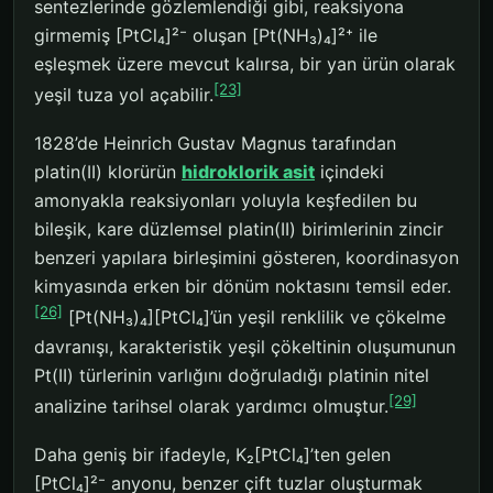
sentezlerinde gözlemlendiği gibi, reaksiyona
girmemiş [PtCl₄]²⁻ oluşan [Pt(NH₃)₄]²⁺ ile
eşleşmek üzere mevcut kalırsa, bir yan ürün olarak
[23]
yeşil tuza yol açabilir.
1828’de Heinrich Gustav Magnus tarafından
platin(II) klorürün
hidroklorik asit
içindeki
amonyakla reaksiyonları yoluyla keşfedilen bu
bileşik, kare düzlemsel platin(II) birimlerinin zincir
benzeri yapılara birleşimini gösteren, koordinasyon
kimyasında erken bir dönüm noktasını temsil eder.
[26]
[Pt(NH₃)₄][PtCl₄]’ün yeşil renklilik ve çökelme
davranışı, karakteristik yeşil çökeltinin oluşumunun
Pt(II) türlerinin varlığını doğruladığı platinin nitel
[29]
analizine tarihsel olarak yardımcı olmuştur.
Daha geniş bir ifadeyle, K₂[PtCl₄]’ten gelen
[PtCl₄]²⁻ anyonu, benzer çift tuzlar oluşturmak