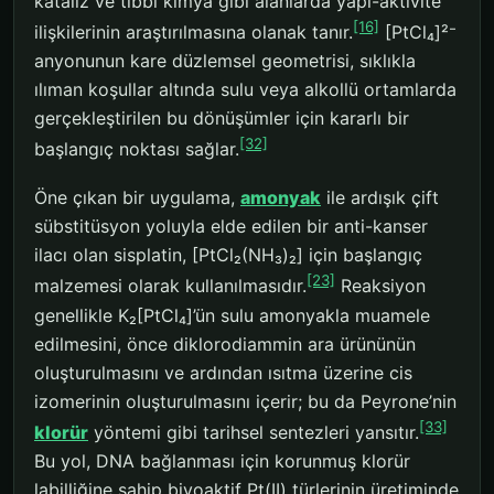
kataliz ve tıbbi kimya gibi alanlarda yapı-aktivite
[16]
ilişkilerinin araştırılmasına olanak tanır.
[PtCl₄]²⁻
anyonunun kare düzlemsel geometrisi, sıklıkla
ılıman koşullar altında sulu veya alkollü ortamlarda
gerçekleştirilen bu dönüşümler için kararlı bir
[32]
başlangıç ​​noktası sağlar.
Öne çıkan bir uygulama,
amonyak
ile ardışık çift
sübstitüsyon yoluyla elde edilen bir anti-kanser
ilacı olan sisplatin, [PtCl₂(NH₃)₂] için başlangıç ​​
[23]
malzemesi olarak kullanılmasıdır.
Reaksiyon
genellikle K₂[PtCl₄]’ün sulu amonyakla muamele
edilmesini, önce diklorodiammin ara ürününün
oluşturulmasını ve ardından ısıtma üzerine cis
izomerinin oluşturulmasını içerir; bu da Peyrone’nin
[33]
klorür
yöntemi gibi tarihsel sentezleri yansıtır.
Bu yol, DNA bağlanması için korunmuş klorür
labilliğine sahip biyoaktif Pt(II) türlerinin üretiminde