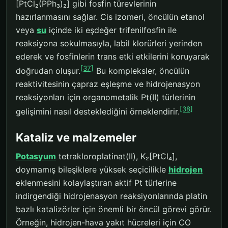
[PtCl₂(PPh₃)₂] gibi fosfin türevlerinin
hazırlanmasını sağlar. Cis izomeri, öncülün etanol
veya
su
içinde iki eşdeğer trifenilfosfin ile
reaksiyona sokulmasıyla, labil klorürleri yerinden
ederek ve fosfinlerin trans etki etkilerini koruyarak
[37]
doğrudan oluşur.
Bu kompleksler, öncülün
reaktivitesinin çapraz eşleşme ve hidrojenasyon
reaksiyonları için organometalik Pt(II) türlerinin
[38]
gelişimini nasıl desteklediğini örneklendirir.
Kataliz ve malzemeler
Potasyum
tetrakloroplatinat(II), K₂[PtCl₄],
doymamış bileşiklere yüksek seçicilikle
hidrojen
eklenmesini kolaylaştıran aktif Pt türlerine
indirgendiği hidrojenasyon reaksiyonlarında platin
bazlı katalizörler için önemli bir öncül görevi görür.
Örneğin, hidrojen-hava yakıt hücreleri için CO