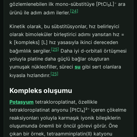
gözlemlenebilen ilk mono-sübstitüye [PtCl₃L]⁻ ara
[24]
ürünü ile adım adım ilerler.
Kinetik olarak, bu sübstitüsyonlar, hız belirleyici
olarak bimoleküler birleştirici adımı yansıtan hız =
k [kompleks] [L] hız yasasıyla ikinci dereceden
[25]
bağımlılık sergiler.
Daha iyi d-orbitali örtüşmesi
yoluyla platine daha güçlü bağlar oluşturan
yumuşak nükleofiller, süreci
su
gibi sert olanlara
[25]
kıyasla hızlandırır.
Kompleks oluşumu
Potasyum
tetrakloroplatinat, özellikle
tetrakloroplatinat anyonu [PtCl₄]²⁻ içeren çökelme
reaksiyonları yoluyla karmaşık iyonik bileşiklerin
oluşumunda önemli bir öncül görevi görür. Öne
çıkan bir örnek, tetraamminplatin(II) katyonu