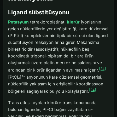
Ligand sübstitüsyonu
Potasyum
tetrakloroplatinat,
klorür
iyonlarının
gelen nükleofillerle yer değiştirdiği, kare düzlemsel
d⁸ Pt(II) komplekslerinin tipik bir süreci olan ligand
sübstitüsyon reaksiyonlarına girer. Mekanizma
birleştiricidir (assosiyatif); nükleofilin beş
koordinatlı trigonal-bipiramidal bir ara ürün
oluşturmak üzere platin merkezine saldırısını ve
[24]
ardından bir klorür ligandının ayrılmasını içerir.
[PtCl₄]²⁻ anyonunun kare düzlemsel geometrisi,
nükleofilik yaklaşım için erişilebilir koordinasyon
[24]
bölgeleri sağlayarak bu yolu kolaylaştırır.
Trans etkisi, ayrılan klorüre trans konumunda
bulunan ligandın, Pt–Cl bağını zayıflatan σ-
vericiliği ve π-geri bağlanması yoluyla onu