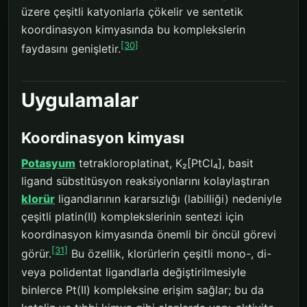
üzere çeşitli katyonlarla çökelir ve sentetik
koordinasyon kimyasında bu komplekslerin
[30]
faydasını genişletir.
Uygulamalar
Koordinasyon kimyası
Potasyum
tetrakloroplatinat, K₂[PtCl₄], basit
ligand sübstitüsyon reaksiyonlarını kolaylaştıran
klorür
ligandlarının kararsızlığı (labilliği) nedeniyle
çeşitli platin(II) komplekslerinin sentezi için
koordinasyon kimyasında önemli bir öncül görevi
[31]
görür.
Bu özellik, klorürlerin çeşitli mono-, di-
veya polidentat ligandlarla değiştirilmesiyle
binlerce Pt(II) kompleksine erişim sağlar; bu da