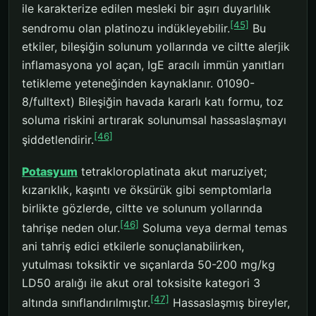
ile karakterize edilen mesleki bir aşırı duyarlılık
[45]
sendromu olan platinozu indükleyebilir.
Bu
etkiler, bileşiğin solunum yollarında ve ciltte alerjik
inflamasyona yol açan, IgE aracılı immün yanıtları
tetikleme yeteneğinden kaynaklanır. 01090-
8/fulltext) Bileşiğin havada kararlı katı formu, toz
soluma riskini artırarak solunumsal hassaslaşmayı
[46]
şiddetlendirir.
Potasyum
tetrakloroplatinata akut maruziyet;
kızarıklık, kaşıntı ve öksürük gibi semptomlarla
birlikte gözlerde, ciltte ve solunum yollarında
[46]
tahrişe neden olur.
Soluma veya dermal temas
ani tahriş edici etkilerle sonuçlanabilirken,
yutulması toksiktir ve sıçanlarda 50-200 mg/kg
LD50 aralığı ile akut oral toksisite kategori 3
[47]
altında sınıflandırılmıştır.
Hassaslaşmış bireyler,