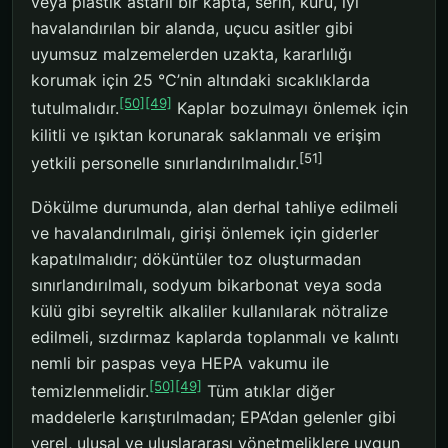
veya plastik astarlı bir kapta, serin, kuru, iyi
havalandırılan bir alanda, uçucu asitler gibi
uyumsuz malzemelerden uzakta, kararlılığı
korumak için 25 °C’nin altındaki sıcaklıklarda
[50]
[49]
tutulmalıdır.
Kaplar bozulmayı önlemek için
kilitli ve ışıktan korunarak saklanmalı ve erişim
[51]
yetkili personelle sınırlandırılmalıdır.
Dökülme durumunda, alan derhal tahliye edilmeli
ve havalandırılmalı, girişi önlemek için giderler
kapatılmalıdır; döküntüler toz oluşturmadan
sınırlandırılmalı, sodyum bikarbonat veya soda
külü gibi seyreltik alkaliler kullanılarak nötralize
edilmeli, sızdırmaz kaplarda toplanmalı ve kalıntı
nemli bir paspas veya HEPA vakumu ile
[50]
[49]
temizlenmelidir.
Tüm atıklar diğer
maddelerle karıştırılmadan; EPA’dan gelenler gibi
yerel, ulusal ve uluslararası yönetmeliklere uygun