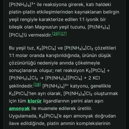
[Pt(NH₃)₄]²⁺ ile reaksiyona girerek, katı haldeki
platin-platin etkileşimlerinden kaynaklanan belirgin
yeşil rengiyle karakterize edilen 1:1 iyonik bir
bileşik olan Magnus’un yeşil tuzunu, [Pt(NH₃)₄]
[26]
[27]
[PtCl₄]’ü vermesidir.
Bu yeşil tuz, K₂[PtCl₄] ve [Pt(NH₃)₄]Cl₂ çözeltileri
1:1 molar oranda karıştırıldığında, ürünün düşük
çözünürlüğü nedeniyle anında çökelmeyle
sonuçlanarak oluşur; net reaksiyon K₂[PtCl₄] +
[Pt(NH₃)₄]Cl₂ → [Pt(NH₃)₄][PtCl₄] + 2 KCl
[28]
şeklindedir.
[Pt(NH₃)₄]²⁺ katyonu, genellikle
K₂[PtCl₄]’ten ayrı olarak, [Pt(NH₃)₄]Cl₂ oluşturmak
için tüm
klorür
ligandlarının yerini alan aşırı
amonyak
ile muamele edilerek üretilir.
Uygulamada, K₂[PtCl₄]’e aşırı amonyak doğrudan
ilave edildiğinde, platin ammin komplekslerinin