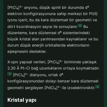
[PtCl₄]²⁻ anyonu, düşük spinli bir durumda d⁸
elektron konfigürasyonuna sahip merkezi bir Pt(II)
iyonu içerir, bu da kare düzlemsel bir geometri ve
[8]
dört koordinasyon sayısı ile sonuçlanır.
Bu
düzenleme, kare düzlemsel d⁸ sistemlerindeki
büyük kristal alan yarılmasından kaynaklanır ve bu
durum düşük enerjili orbitallerde elektronların
eşleşmesini destekler.
X-ışını yapısal verileri, [PtCl₄]²⁻ biriminde yaklaşık
2,30 Å Pt–Cl bağ uzunluklarını ortaya koymaktadır.
[9]
[PtCl₄]²⁻ dianyonu, ortak d⁸
konfigürasyonundan dolayı benzer kare düzlemsel
[8]
geometri sergileyen [PdCl₄]²⁻ ile izoelektroniktir.
Kristal yapı