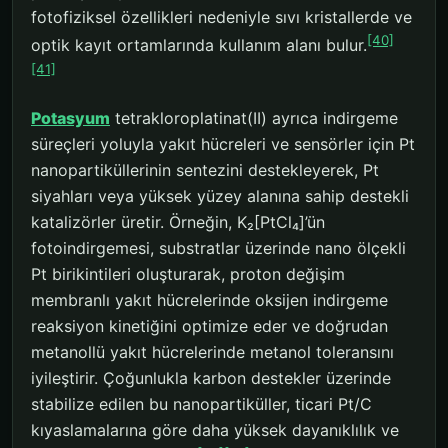
fotofiziksel özellikleri nedeniyle sıvı kristallerde ve
[40]
optik kayıt ortamlarında kullanım alanı bulur.
[41]
Potasyum
tetrakloroplatinat(II) ayrıca indirgeme
süreçleri yoluyla yakıt hücreleri ve sensörler için Pt
nanopartiküllerinin sentezini destekleyerek, Pt
siyahları veya yüksek yüzey alanına sahip destekli
katalizörler üretir. Örneğin, K₂[PtCl₄]’ün
fotoindirgemesi, substratlar üzerinde nano ölçekli
Pt birikintileri oluşturarak, proton değişim
membranlı yakıt hücrelerinde oksijen indirgeme
reaksiyon kinetiğini optimize eder ve doğrudan
metanollü yakıt hücrelerinde metanol toleransını
iyileştirir. Çoğunlukla karbon destekler üzerinde
stabilize edilen bu nanopartiküller, ticari Pt/C
kıyaslamalarına göre daha yüksek dayanıklılık ve