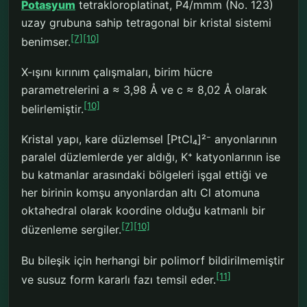
Potasyum
tetrakloroplatinat, P4/mmm (No. 123)
uzay grubuna sahip tetragonal bir kristal sistemi
[7]
[10]
benimser.
X-ışını kırınım çalışmaları, birim hücre
parametrelerini a ≈ 3,98 Å ve c ≈ 8,02 Å olarak
[10]
belirlemiştir.
Kristal yapı, kare düzlemsel [PtCl₄]²⁻ anyonlarının
paralel düzlemlerde yer aldığı, K⁺ katyonlarının ise
bu katmanlar arasındaki bölgeleri işgal ettiği ve
her birinin komşu anyonlardan altı Cl atomuna
oktahedral olarak koordine olduğu katmanlı bir
[7]
[10]
düzenleme sergiler.
Bu bileşik için herhangi bir polimorf bildirilmemiştir
[11]
ve susuz form kararlı fazı temsil eder.