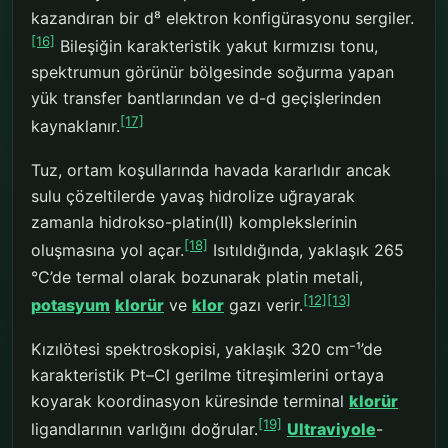
kazandıran bir d⁸ elektron konfigürasyonu sergiler.
[16]
Bileşiğin karakteristik yakut kırmızısı tonu,
spektrumun görünür bölgesinde soğurma yapan
yük transfer bantlarından ve d-d geçişlerinden
[17]
kaynaklanır.
Tuz, ortam koşullarında havada kararlıdır ancak
sulu çözeltilerde yavaş hidrolize uğrayarak
zamanla hidrokso-platin(II) komplekslerinin
[18]
oluşmasına yol açar.
Isıtıldığında, yaklaşık 265
°C’de termal olarak bozunarak platin metali,
[12]
[13]
potasyum
klorür
ve
klor
gazı verir.
Kızılötesi spektroskopisi, yaklaşık 320 cm⁻¹’de
karakteristik Pt–Cl gerilme titreşimlerini ortaya
koyarak koordinasyon küresinde terminal
klorür
[19]
ligandlarının varlığını doğrular.
Ultraviyole
-