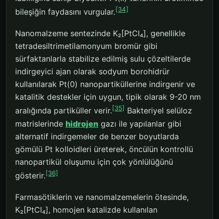
[34]
bileşiğin faydasını vurgular.
Nanomalzeme sentezinde K₂[PtCl₄], genellikle
tetradesiltrimetilamonyum bromür gibi
sürfaktanlarla stabilize edilmiş sulu çözeltilerde
indirgeyici ajan olarak sodyum borohidrür
kullanılarak Pt(0) nanopartiküllerine indirgenir ve
katalitik destekler için uygun, tipik olarak 9-20 nm
[35]
aralığında partiküller verir.
Bakteriyel selüloz
matrislerinde
hidrojen
gazı ile yapılanlar gibi
alternatif indirgemeler de benzer boyutlarda
gömülü Pt kolloidleri üreterek, öncülün kontrollü
nanopartikül oluşumu için çok yönlülüğünü
[36]
gösterir.
Farmasötiklerin ve nanomalzemelerin ötesinde,
K₂[PtCl₄], homojen katalizde kullanılan