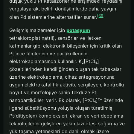
düşük yüklü Pt katalizörlerine erişimdeki faydasını
vurgulayarak, belirli dönüşümlerde daha yaygın
[39]
olan Pd sistemlerine alternatifler sunar.
Gelişmiş malzemeler için
potasyum
tetrakloroplatinat(II), sensörler ve iletken
katmanlar gibi elektronik bileşenler için kritik olan
Pt ince filmlerinin ve partiküllerinin
elektrokaplamasında kullanılır. K₂[PtCl₄]
çözeltilerinden kendiliğinden oluşan tek tabakalar
üzerine elektrokaplama, cihaz entegrasyonuna
uygun elektrokatalitik aktivite sergileyen, kontrollü
boyut ve morfolojiye sahip tekdüze Pt
nanopartikülleri verir. Ek olarak, [PtCl₄]²⁻ üzerinde
ligand sübstitüsyonu yoluyla oluşan türetilmiş
Pt(ditiyolen) kompleksleri, ekran ve veri depolama
teknolojilerini geliştiren yakın kızılötesi soğurma ve
yük taşıma yetenekleri de dahil olmak üzere