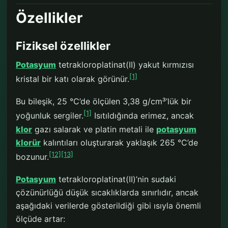
Özellikler
Fiziksel özellikler
Potasyum
tetrakloroplatinat(II) yakut kırmızısı
[1]
kristal bir katı olarak görünür.
Bu bileşik, 25 °C’de ölçülen 3,38 g/cm³’lük bir
[1]
yoğunluk sergiler.
Isıtıldığında erimez, ancak
klor
gazı salarak ve platin metali ile
potasyum
klorür
kalıntıları oluşturarak yaklaşık 265 °C’de
[12]
[13]
bozunur.
Potasyum
tetrakloroplatinat(II)’nin sudaki
çözünürlüğü düşük sıcaklıklarda sınırlıdır, ancak
aşağıdaki verilerde gösterildiği gibi ısıyla önemli
ölçüde artar: