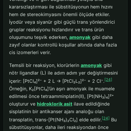
kararsızlaştırması ile sübstitüsyonun hem hızını
hem de stereokimyasını önemli ölçüde etkiler.
İyodür veya siyanür gibi güçlü trans yönlendirici
gruplar reaksiyonu hızlandırır ve trans ürün
oluşumunu teşvik ederken,
amonyak
gibi daha
zayıf olanlar kontrollü koşullar altında daha fazla
cis izomerleri verir.
Temsili bir reaksiyon, klorürlerin
amonyak
gibi
nötr ligandlar (L) ile adım adım yer değiştirmesini
[24]
içerir: [PtCl₄]²⁻ + 2 L → [PtCl₂L₂]²⁻ + 2 Cl⁻.
Örneğin, K₂[PtCl₄]’ün aşırı amonyak ile muamele
edilmesi önce tetraamminplatin(II), [Pt(NH₃)₄]²⁺
oluşturur ve
hidroklorik asit
ilave edildiğinde
sisplatinin bir antikanser ajanı analoğu olan
[24]
transplatin, trans-[Pt(NH₃)₂Cl₂] elde edilir.
Bu
sübstitüsyonlar, daha ileri reaksiyondan önce