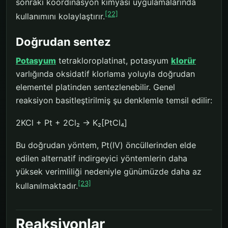
sonraki koordinasyon kimyası uygulamalarında
[22]
kullanımını kolaylaştırır.
Doğrudan sentez
Potasyum
tetrakloroplatinat, potasyum
klorür
varlığında oksidatif klorlama yoluyla doğrudan
elementel platinden sentezlenebilir. Genel
reaksiyon basitleştirilmiş şu denklemle temsil edilir:
2KCl + Pt + 2Cl₂ → K₂[PtCl₄]
Bu doğrudan yöntem, Pt(IV) öncüllerinden elde
edilen alternatif indirgeyici yöntemlerin daha
yüksek verimliliği nedeniyle günümüzde daha az
[23]
kullanılmaktadır.
Reaksiyonlar