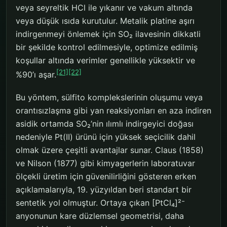
veya seyreltik HCl ile yıkanır ve vakum altında
veya düşük ısıda kurutulur. Metalik platine aşırı
indirgenmeyi önlemek için SO₂ ilavesinin dikkatli
bir şekilde kontrol edilmesiyle, optimize edilmiş
koşullar altında verimler genellikle yüksektir ve
[21]
[22]
%90’ı aşar.
Bu yöntem, sülfito komplekslerinin oluşumu veya
orantısızlaşma gibi yan reaksiyonları en aza indiren
asidik ortamda SO₂’nin ılımlı indirgeyici doğası
nedeniyle Pt(II) ürünü için yüksek seçicilik dahil
olmak üzere çeşitli avantajlar sunar. Claus (1858)
ve Nilson (1877) gibi kimyagerlerin laboratuvar
ölçekli üretim için güvenilirliğini gösteren erken
açıklamalarıyla, 19. yüzyıldan beri standart bir
sentetik yol olmuştur. Ortaya çıkan [PtCl₄]²⁻
anyonunun kare düzlemsel geometrisi, daha