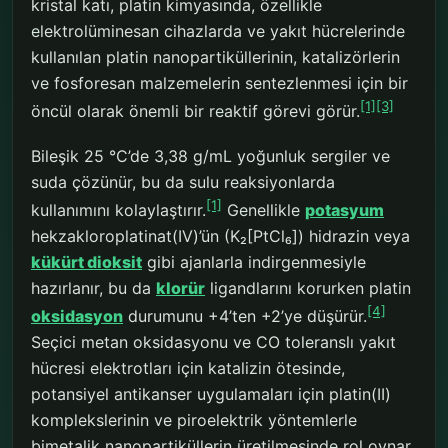
kristal katı, platin kimyasında, özellikle
elektrolüminesan cihazlarda ve yakıt hücrelerinde
kullanılan platin nanopartiküllerinin, katalizörlerin
ve fosforesan malzemelerin sentezlenmesi için bir
[1]
[3]
öncül olarak önemli bir reaktif görevi görür.
Bileşik 25 °C’de 3,38 g/mL yoğunluk sergiler ve
suda çözünür, bu da sulu reaksiyonlarda
[1]
kullanımını kolaylaştırır.
Genellikle
potasyum
hekzakloroplatinat(IV)’ün (K₂[PtCl₆]) hidrazin veya
kükürt dioksit
gibi ajanlarla indirgenmesiyle
hazırlanır, bu da
klorür
ligandlarını korurken platin
[4]
oksidasyon
durumunu +4’ten +2’ye düşürür.
Seçici metan oksidasyonu ve CO toleranslı yakıt
hücresi elektrotları için katalizin ötesinde,
potansiyel antikanser uygulamaları için platin(II)
komplekslerinin ve piroelektrik yöntemlerle
bimetalik nanopartiküllerin üretilmesinde rol oynar.