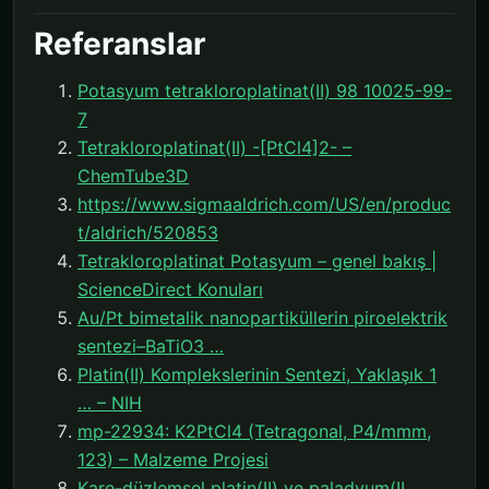
Referanslar
Potasyum tetrakloroplatinat(II) 98 10025-99-
7
Tetrakloroplatinat(II) -[PtCl4]2- –
ChemTube3D
https://www.sigmaaldrich.com/US/en/produc
t/aldrich/520853
Tetrakloroplatinat Potasyum – genel bakış |
ScienceDirect Konuları
Au/Pt bimetalik nanopartiküllerin piroelektrik
sentezi–BaTiO3 …
Platin(II) Komplekslerinin Sentezi, Yaklaşık 1
… – NIH
mp-22934: K2PtCl4 (Tetragonal, P4/mmm,
123) – Malzeme Projesi
Kare-düzlemsel platin(II) ve paladyum(II …