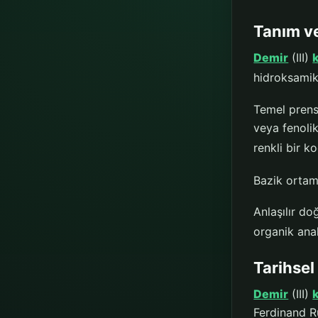
Tanım v
Demir
(III)
hidroksamik a
Temel prens
veya fenolik
renkli bir 
Bazik ortaml
Anlaşılır do
organik anal
Tarihsel
Demir
(III)
Ferdinand Ru