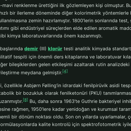
mavi renklenme ürettiğini ilk gözlemleyen kişi olmuştur. Bu g
hızlı bir ilerleme döneminde diğer kolorimetrik yöntemlerle b
kullanılmasına zemin hazırlamıştır. 1800’lerin sonlarında test
ıtımı gibi endüstriyel süreçlerden elde edilen aromatik mad
 gibi kimya laboratuvarlarında önem kazanmıştı.
n başlarında
demir
(III)
klorür
testi analitik kimyada standar
alitatif tespiti için önemli ders kitaplarına ve laboratuvar kıl
iğer bileşiklerden gelen etkileşimi azaltarak rutin analizdeki 
[4]
yileştirme meydana gelmiştir.
i, özellikle Asbjørn Følling’in idrardaki fenilpirüvik asidi te
abolik bir bozukluk olarak fenilketonüri (PKU) tanımlanmasın
[8]
uzanmıştır.
Bu, daha sonra 1963’te Guthrie bakteriyel inhi
sine rağmen, 1950’lere kadar yenidoğan ve kurumsal tarama
mli bir dönüm noktası oldu. Son on yıllarda uyarlamalar, çev
ormülasyonlarda kalite kontrolü için spektrofotometrik iyileş