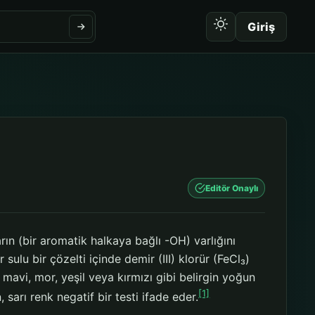
Giriş
Editör Onaylı
arın (bir aromatik halkaya bağlı -OH) varlığını
r sulu bir çözelti içinde demir (III) klorür (FeCl₃)
 mavi, mor, yeşil veya kırmızı gibi belirgin yoğun
[1]
arı renk negatif bir testi ifade eder.