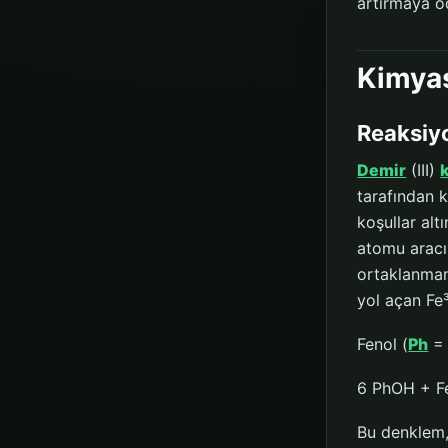
artırmaya o
Kimya
Reaksiy
Demir
(III)
tarafından k
koşullar al
atomu aracı
ortaklanmam
yol açan Fe³
Fenol (
Ph
= 
6 PhOH + Fe
Bu denklem,