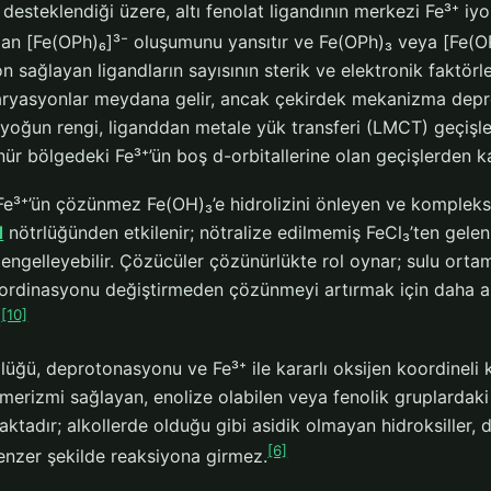
 desteklendiği üzere, altı fenolat ligandının merkezi Fe³⁺ 
an [Fe(OPh)₆]³⁻ oluşumunu yansıtır ve Fe(OPh)₃ veya [Fe(OPh
 sağlayan ligandların sayısının sterik ve elektronik faktörle
aryasyonlar meydana gelir, ancak çekirdek mekanizma depro
yoğun rengi, liganddan metale yük transferi (LMCT) geçişler
nür bölgedeki Fe³⁺’ün boş d-orbitallerine olan geçişlerden 
Fe³⁺’ün çözünmez Fe(OH)₃’e hidrolizini önleyen ve kompleksl
H
nötrlüğünden etkilenir; nötralize edilmemiş FeCl₃’ten gelen 
ngelleyebilir. Çözücüler çözünürlükte rol oynar; sulu ortaml
ordinasyonu değiştirmeden çözünmeyi artırmak için daha az
[10]
.
lüğü, deprotonasyonu ve Fe³⁺ ile kararlı oksijen koordineli 
merizmi sağlayan, enolize olabilen veya fenolik gruplardaki
tadır; alkollerde olduğu gibi asidik olmayan hidroksiller, 
[6]
enzer şekilde reaksiyona girmez.