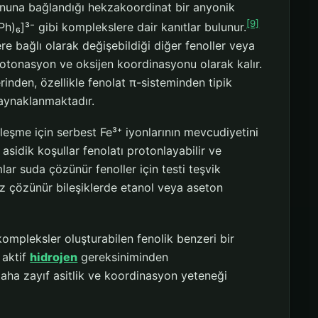
iyonuna bağlandığı hekzakoordinat bir anyonik
[9]
)₆]³⁻ gibi komplekslere dair kanıtlar bulunur.
re bağlı olarak değişebildiği diğer fenoller veya
tonasyon ve oksijen koordinasyonu olarak kalır.
inden, özellikle fenolat π-sisteminden tipik
kaynaklanmaktadır.
eşme için serbest Fe³⁺ iyonlarının mevcudiyetini
asidik koşullar fenolatı protonlayabilir ve
ar suda çözünür fenoller için testi teşvik
 çözünür bileşiklerde etanol veya aseton
kompleksler oluşturabilen fenolik benzeri bir
 aktif
hidrojen
gereksiniminden
daha zayıf asitlik ve koordinasyon yeteneği