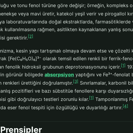
uğu ve tonu fenol türüne göre değişir; örneğin, kompleks ol
enekşe veya mavi üretir, katekol yeşil verir ve pirogallol kı
ya laboratuvarlarında doğal ekstraktlarda, farmasötiklerde 
k kullanılmasına rağmen, asitlikten kaynaklanan yanlış sonu
[2]
si gerektirir.
zma, kesin yapı tartışmalı olmaya devam etse ve çözelti koş
rak [Fe(C₆H₅O)₆]³⁻ olarak temsil edilen renkli bir ferrik-fen
[1]
an fenolik hidroksil grubunun deprotonasyonunu içerir.
193
rin görünür bölgede
absorpsiyon
yaptığını ve Fe³⁺-fenolat 
[3]
renkleri ürettiğini doğrulamıştır.
Sınırlamalar, karbonil b
anlış pozitifleri ve bazı sübstitüe fenollere karşı duyarsızl
[1]
si gibi doğrulayıcı testleri zorunlu kılar.
Tamponlanmış FeCl
[4]
a eser fenol tespiti için özgüllüğü ve duyarlılığı artırır.
Prensipler