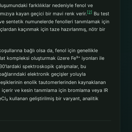
uşumundaki farklılıklar nedeniyle fenol ve
[2]
rmızıya kayan geçici bir mavi renk verir.
Bu test
ve sentetik numunelerde fenolleri tanımlamak için
çlardan kaçınmak için taze hazırlanmış, nötr bir
ullarına bağlı olsa da, fenol için genellikle
olat kompleksi oluşturmak üzere Fe³⁺ iyonları ile
0’lardaki spektroskopik çalışmalar, bu
bağlarındaki elektronik geçişler yoluyla
ileşiklerinin enolik tautomerlerinden kaynaklanan
ığı içerir ve kesin tanımlama için bromlama veya IR
₃ kullanan geliştirilmiş bir varyant, analitik