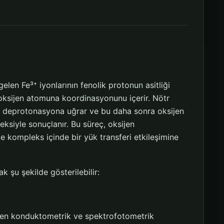
elen Fe³⁺ iyonlarının fenolik protonun asitliği
) oksijen atomuna koordinasyonunu içerir. Nötr
re deprotonasyona uğrar ve bu daha sonra oksijen
siyle sonuçlanır. Bu süreç, oksijen
 kompleks içinde bir yük transferi etkileşimine
 şu şekilde gösterilebilir:
teren konduktometrik ve spektrofotometrik