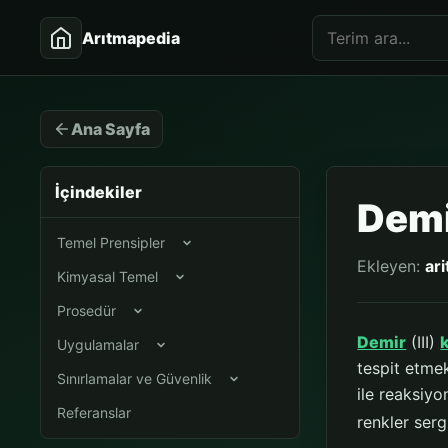
Arıtmapedia
Ana Sayfa
İçindekiler
Demir
Temel Prensipler
Ekleyen:
ar
Kimyasal Temel
Prosedür
Demir
(III)
Uygulamalar
tespit etmek 
Sınırlamalar ve Güvenlik
ile reaksiyo
Referanslar
renkler serg