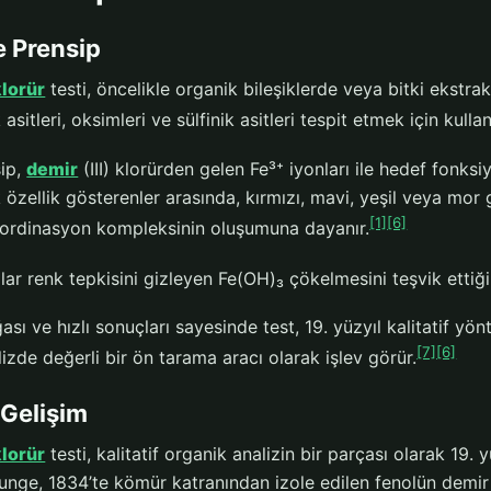
e Prensip
klorür
testi, öncelikle organik bileşiklerde veya bitki ekstrakt
sitleri, oksimleri ve sülfinik asitleri tespit etmek için kullanı
ip,
demir
(III) klorürden gelen Fe³⁺ iyonları ile hedef fonks
 özellik gösterenler arasında, kırmızı, mavi, yeşil veya mor g
[1]
[6]
koordinasyon kompleksinin oluşumuna dayanır.
ar renk tepkisini gizleyen Fe(OH)₃ çökelmesini teşvik ettiğin
ğası ve hızlı sonuçları sayesinde test, 19. yüzyıl kalitatif yö
[7]
[6]
izde değerli bir ön tarama aracı olarak işlev görür.
 Gelişim
klorür
testi, kalitatif organik analizin bir parçası olarak 19. 
nge, 1834’te kömür katranından izole edilen fenolün demir (I