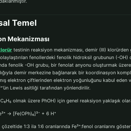
daklanmıştır.
sal Temel
on Mekanizması
klorür
testinin reaksiyon mekanizması, demir (III) klorürden g
olaylaştırılan fenollerdeki fenolik hidroksil grubunun (-OH
tında fenolik -OH grubu, bir fenolat anyonu oluşturmak üze
lığıyla demir merkezine bağlanarak bir koordinasyon komplek
ış elektron çiftlerinden elektron yoğunluğunu kabul eden ve
⁺’ün Lewis asitliği tarafından yönlendirilir.
C₆H₅ olmak üzere PhOH) için genel reaksiyon yaklaşık olarak
³⁺ → [Fe(OPh)₆]³⁻ + 6 H⁺
 çözeltide 1:3 ila 1:6 oranlarında Fe³⁺:fenol oranlarını gös