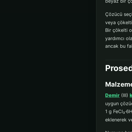
beyaz bir ç
Çözücü seçim
veya çökelti
Bir çökelti 
yardımcı ola
ancak bu fak
Prose
Malzemel
Demir
(III)
uygun çözücü
1 g FeCl₃·6
eklenerek ve