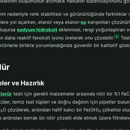
ökeltinin oluşumunun aromatik halkanın sübstitüsyonunu göst
i nedeniyle renk stabilitesi ve görünürlüğünde farklılıklar 
lere yol açarken, etanol veya etanol-
su
karışımları çözünürl
oluşursa
sodyum hidroksit
eklenmesi, rengi yoğunlaştıran v
[6]
n daha reaktif fenoksit iyonu üreterek onu çözebilir.
Test
törlerle birlikte yorumlandığında güvenilir bir kalitatif gös
dür
er ve Hazırlık
klorür
testi için gerekli malzemeler arasında nötr bir %1 FeCl
ler, temiz test tüpleri ve doğru dağıtım için pipetler bulun
H₂O çözülerek, ardından hafif kalıcı bir Fe(OH)₃ çökeltisi 
 ardından berrak bir nötr çözelti elde etmek üzere filtrelene