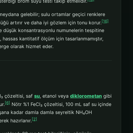
erdiği brom suyu testi takip etmelidir.
meydana gelebilir; sulu ortamlar geçici renklere
[16]
üğü artırır ve daha iyi gözlem için tonu korur.
e düşük konsantrasyonlu numunelerin tespitine
, hassas kantitatif ölçüm için tasarlanmamıştır,
terge olarak hizmet eder.
₃ çözeltisi, saf
su
, etanol veya
diklorometan
gibi
[6]
ur.
Nötr %1 FeCl₃ çözeltisi, 100 mL saf su içinde
oluşana kadar damla damla seyreltik NH₄OH
[2]
rek hazırlanır.