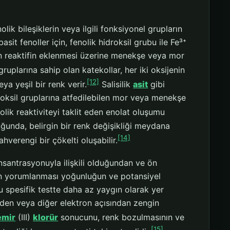
nolik bileşiklerin veya ilgili fonksiyonel grupların
basit fenoller için, fenolik hidroksil grubu ile Fe³⁺
n reaktifin eklenmesi üzerine menekşe veya mor
gruplarına sahip olan katekollar, her iki oksijenin
[12]
a yeşil bir renk verir.
Salisilik
asit
gibi
idroksil gruplarına atfedilebilen mor veya menekşe
nolik reaktiviteyi taklit eden enolat oluşumu
luğunda, belirgin bir renk değişikliği meydana
[14]
verengi bir çökelti oluşabilir.
nsantrasyonuyla ilişkili olduğundan ve ön
erin yorumlanması yoğunluğun ve potansiyel
bu spesifik testte daha az yaygın olarak yer
rden veya diğer elektron açısından zengin
emir
(III)
klorür
sonucunu, renk bozulmasının ve
[15]