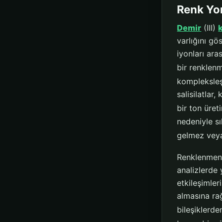
Renk Yo
Demir
(III)
varlığını gös
iyonları ar
bir renklenm
kompleksleşm
salisilatlar
bir ton üreti
nedeniyle sı
gelmez veya 
Renklenmenin
analizlerde
etkileşimler
almasına ra
bileşiklerde