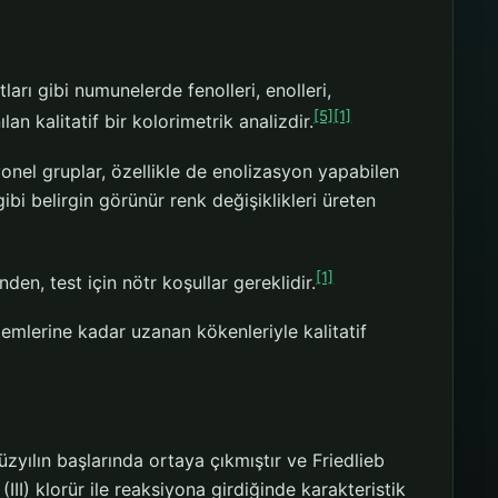
ları gibi numunelerde fenolleri, enolleri,
[5]
[1]
lan kalitatif bir kolorimetrik analizdir.
iyonel gruplar, özellikle de enolizasyon yapabilen
ibi belirgin görünür renk değişiklikleri üreten
[1]
den, test için nötr koşullar gereklidir.
ntemlerine kadar uzanan kökenleriyle kalitatif
yüzyılın başlarında ortaya çıkmıştır ve Friedlieb
II) klorür ile reaksiyona girdiğinde karakteristik