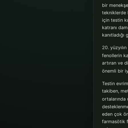
bir menekşe-
tekniklerde 
için testin 
katranı dam
kanıtladığı
20. yüzyılı
fenollerin k
artıran ve d
önemli bir i
Testin evrim
takiben, met
ortalarında 
desteklenme
eden çok öne
farmasötik f