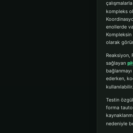
çalışmalarla
kompleks ol
Koordinasyon
enollerde v
Kompleksin 
olarak görü
Reaksiyon, 
sağlayan
p
bağlanmayı e
ederken, ko
kullanılabilir
Testin özgül
forma tauto
kaynaklanmak
nedeniyle b