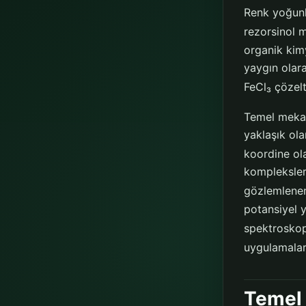
Renk yoğunl
rezorsinol m
organik kim
yaygın olara
FeCl₃ çözelti
Temel mekani
yaklaşık ola
koordine ol
kompleksle
gözlemlenen 
potansiyel y
spektroskopi
uygulamalard
Temel 