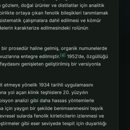
özlem, doğal ürünler ve distilatlar için analitik
irlikte ortaya çıkan fenolik bileşikleri tanımlamak
, sistematik çalışmalara dahil edilmesi ve kömür
delerin karakterize edilmesindeki rolünün
t bir prosedür haline gelmiş, organik numunelerde
[4]
avuzlarına entegre edilmiştir.
1952’de, özgüllüğü
faydasını genişleten geliştirilmiş bir versiyonla
spit etmeye yönelik 1934 tarihli uygulamasını
a yol açan klinik teşhislere 20. yüzyılın
bisyon analizi gibi daha hassas yöntemlerle
 için yaygın bir şekilde benimsenmesini teşvik
resel sularda fenolik kirleticilerin izlenmesi ve
tirmeler gibi eser seviyede tespit için duyarlılığı