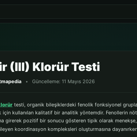
 (III) Klorür Testi
itmapedia
•
Güncelleme: 11 Mayıs 2026
klorür
testi, organik bileşiklerdeki fenolik fonksiyonel grupl
için kullanılan kalitatif bir analitik yöntemdir. Fenollerin nöt
na girerek pozitif bir sonucu gösteren tipik olarak menekşe,
ileyen koordinasyon kompleksleri oluşturmasına dayanırken, s