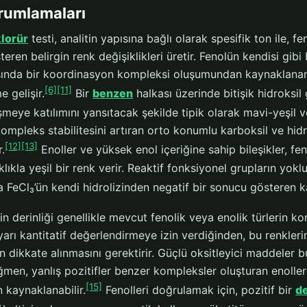
rumlamaları
klorür
testi, analitin yapısına bağlı olarak spesifik ton ile, fe
teren belirgin renk değişiklikleri üretir. Fenolün kendisi gibi 
asında bir koordinasyon kompleksi oluşumundan kaynaklana
[6]
[11]
e gelişir.
Bir
benzen
halkası üzerinde bitişik hidroksil 
eye katılımını yansıtacak şekilde tipik olarak mavi-yeşil vey
, kompleks stabilitesini artıran orto konumlu karboksil ve h
[12]
[13]
r.
Enoller ve yüksek enol içeriğine sahip bileşikler, fe
klıkla yeşil bir renk verir. Reaktif fonksiyonel grupların yok
FeCl₃’ün kendi hidrolizinden negatif bir sonucu gösteren kah
 derinliği genellikle mevcut fenolik veya enolik türlerin ko
 yarı kantitatif değerlendirmeye izin verdiğinden, bu renkl
in dikkate alınmasını gerektirir. Güçlü oksitleyici maddeler 
ğmen, yanlış pozitifler benzer kompleksler oluşturan enolle
[15]
n kaynaklanabilir.
Fenolleri doğrulamak için, pozitif bir
d