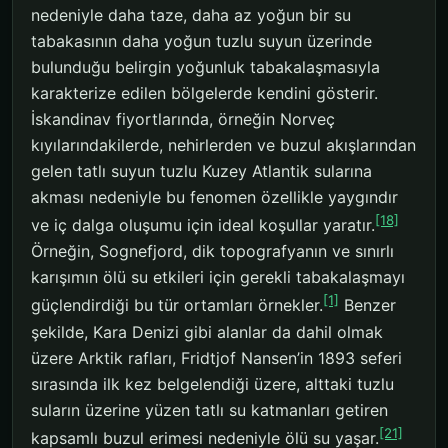
nedeniyle daha taze, daha az yoğun bir su
tabakasının daha yoğun tuzlu suyun üzerinde
bulunduğu belirgin yoğunluk tabakalaşmasıyla
karakterize edilen bölgelerde kendini gösterir.
İskandinav fiyortlarında, örneğin Norveç
kıyılarındakilerde, nehirlerden ve buzul akışlarından
gelen tatlı suyun tuzlu Kuzey Atlantik sularına
akması nedeniyle bu fenomen özellikle yaygındır
[18]
ve iç dalga oluşumu için ideal koşullar yaratır.
Örneğin, Sognefjord, dik topografyanın ve sınırlı
karışımın ölü su etkileri için gerekli tabakalaşmayı
[1]
güçlendirdiği bu tür ortamları örnekler.
Benzer
şekilde, Kara Denizi gibi alanlar da dahil olmak
üzere Arktik rafları, Fridtjof Nansen’in 1893 seferi
sırasında ilk kez belgelendiği üzere, alttaki tuzlu
suların üzerine yüzen tatlı su katmanları getiren
[21]
kapsamlı buzul erimesi nedeniyle ölü su yaşar.