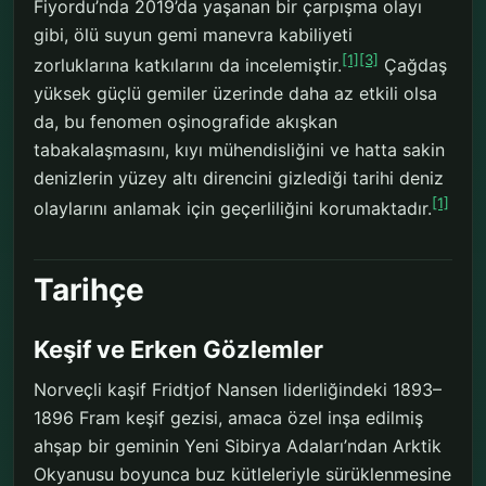
Fiyordu’nda 2019’da yaşanan bir çarpışma olayı
gibi, ölü suyun gemi manevra kabiliyeti
[1]
[3]
zorluklarına katkılarını da incelemiştir.
Çağdaş
yüksek güçlü gemiler üzerinde daha az etkili olsa
da, bu fenomen oşinografide akışkan
tabakalaşmasını, kıyı mühendisliğini ve hatta sakin
denizlerin yüzey altı direncini gizlediği tarihi deniz
[1]
olaylarını anlamak için geçerliliğini korumaktadır.
Tarihçe
Keşif ve Erken Gözlemler
Norveçli kaşif Fridtjof Nansen liderliğindeki 1893–
1896 Fram keşif gezisi, amaca özel inşa edilmiş
ahşap bir geminin Yeni Sibirya Adaları’ndan Arktik
Okyanusu boyunca buz kütleleriyle sürüklenmesine