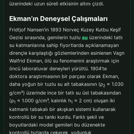
üzerindeki uzun süreli etkisinin altını çizdi.
Ekman’ın Deneysel Çalışmaları
Fridtjof Nansen’in 1893 Norveç Kuzey Kutbu Keşif
Gezisi sırasında, gemilerin tuzlu
su
üzerindeki tatlı
su katmanlarına sahip fiyortlarda açıklanamayan
dirençle karşılaştığı gözlemlerinden esinlenen Vagn
Walfrid Ekman, ölü su fenomenini araştırmak için
öncü laboratuvar deneyleri yürüttü. 1904’te
doktora araştırmasının bir parçası olarak Ekman,
daha yoğun bir tuzlu su alt tabakasının (ρ
≈ 1.030
2
g/cm³) üzerinde ince bir tatlı su üst tabakasından
(ρ
≈ 1.000 g/cm³, kalınlık h
≈ 2 cm) oluşan iki
1
1
katmanlı tabakalı bir akışkan sistemi kullanarak
kontrollü bir su tankı kurdu. Farklı şekil ve
boyutlardaki model gemileri bu düzenekte
kontrollü hızlarda çekerek, yoğunluk