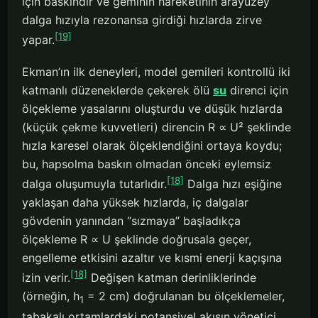
için baskındır ve geminin hareketinin arayüzey
dalga hızıyla rezonansa girdiği hızlarda zirve
[19]
yapar.
Ekman’ın ilk deneyleri, model gemileri kontrollü iki
katmanlı düzeneklerde çekerek ölü
su
direnci için
ölçekleme yasalarını oluşturdu ve düşük hızlarda
(küçük çekme kuvvetleri) direncin R ∝ U² şeklinde
hızla karesel olarak ölçeklendiğini ortaya koydu;
bu, hapsolma baskın olmadan önceki eylemsiz
[18]
dalga oluşumuyla tutarlıdır.
Dalga hızı eşiğine
yaklaşan daha yüksek hızlarda, iç dalgalar
gövdenin yanından “sızmaya” başladıkça
ölçekleme R ∝ U şeklinde doğrusala geçer,
engelleme etkisini azaltır ve kısmi enerji kaçışına
[18]
izin verir.
Değişen katman derinliklerinde
(örneğin, h
= 2 cm) doğrulanan bu ölçeklemeler,
1
tabakalı ortamlardaki potansiyel akışın yönetici