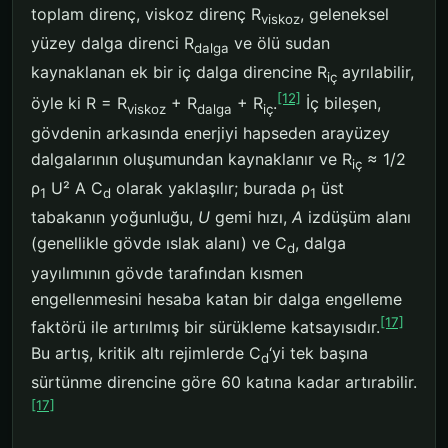
toplam direnç, viskoz direnç R
, geleneksel
viskoz
yüzey dalga direnci R
ve ölü sudan
dalga
kaynaklanan ek bir iç dalga direncine R
ayrılabilir,
iç
[12]
öyle ki R = R
+ R
+ R
.
İç bileşen,
viskoz
dalga
iç
gövdenin arkasında enerjiyi hapseden arayüzey
dalgalarının oluşumundan kaynaklanır ve R
≈ 1/2
iç
ρ
U² A C
olarak yaklaşılır; burada ρ
üst
1
d
1
tabakanın yoğunluğu,
U
gemi hızı,
A
izdüşüm alanı
(genellikle gövde ıslak alanı) ve C
, dalga
d
yayılımının gövde tarafından kısmen
engellenmesini hesaba katan bir dalga engelleme
[17]
faktörü ile artırılmış bir sürükleme katsayısıdır.
Bu artış, kritik altı rejimlerde C
‘yi tek başına
d
sürtünme direncine göre 60 katına kadar artırabilir.
[17]