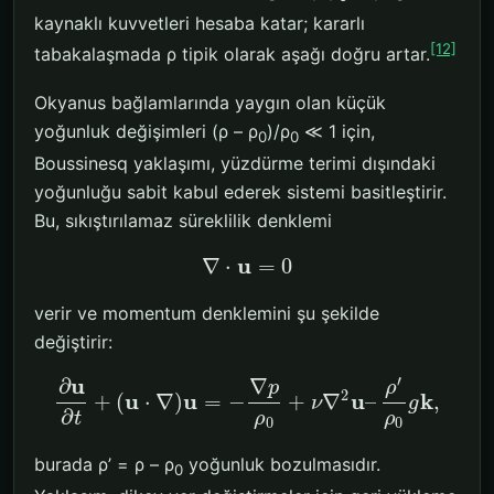
kaynaklı kuvvetleri hesaba katar; kararlı
[12]
tabakalaşmada ρ tipik olarak aşağı doğru artar.
Okyanus bağlamlarında yaygın olan küçük
yoğunluk değişimleri (ρ – ρ
)/ρ
≪ 1 için,
0
0
Boussinesq yaklaşımı, yüzdürme terimi dışındaki
yoğunluğu sabit kabul ederek sistemi basitleştirir.
Bu, sıkıştırılamaz süreklilik denklemi
u
∇
⋅
=
0
verir ve momentum denklemini şu şekilde
değiştirir:
′
u
∂
∇
ρ
p
2
u
u
u
k
+
(
⋅
∇
)
=
−
+
∇
–
,
ν
g
∂
t
ρ
ρ
0
0
burada ρ’ = ρ – ρ
yoğunluk bozulmasıdır.
0