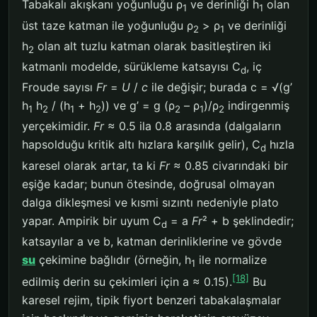
Tabakalı akışkanı yoğunluğu ρ
ve derinliği h
olan
1
1
üst taze katman ile yoğunluğu ρ
> ρ
ve derinliği
2
1
h
olan alt tuzlu katman olarak basitleştiren iki
2
katmanlı modelde, sürükleme katsayısı C
, iç
d
Froude sayısı
Fr
=
U
/
c
ile değişir; burada c = √(g’
h
h
/ (h
+ h
)) ve g’ = g (ρ
– ρ
)/ρ
indirgenmiş
1
2
1
2
2
1
2
yerçekimidir.
Fr
≈ 0.5 ila 0.8 arasında (dalgaların
hapsolduğu kritik altı hızlara karşılık gelir), C
hızla
d
karesel olarak artar, ta ki
Fr
≈ 0.85 civarındaki bir
eşiğe kadar; bunun ötesinde, doğrusal olmayan
dalga dikleşmesi ve kısmi sızıntı nedeniyle plato
yapar. Ampirik bir uyum C
= a
Fr
² + b şeklindedir;
d
katsayılar a ve b, katman derinliklerine ve gövde
su
çekimine bağlıdır (örneğin, h
ile normalize
1
[18]
edilmiş derin su çekimleri için a ≈ 0.15).
Bu
karesel rejim, tipik fiyort benzeri tabakalaşmalar