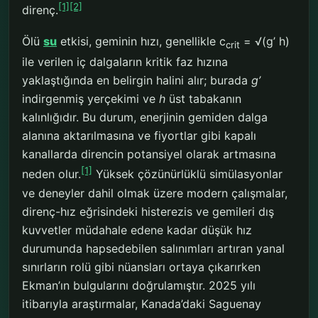
[1]
[2]
direnç.
Ölü
su
etkisi, geminin hızı, genellikle c
= √(g’ h)
crit
ile verilen iç dalgaların kritik faz hızına
yaklaştığında en belirgin halini alır; burada
g’
indirgenmiş yerçekimi ve
h
üst tabakanın
kalınlığıdır. Bu durum, enerjinin gemiden dalga
alanına aktarılmasına ve fiyortlar gibi kapalı
kanallarda direncin potansiyel olarak artmasına
[1]
neden olur.
Yüksek çözünürlüklü simülasyonlar
ve deneyler dahil olmak üzere modern çalışmalar,
direnç-hız eğrisindeki histerezis ve gemileri dış
kuvvetler müdahale edene kadar düşük hız
durumunda hapsedebilen salınımları artıran yanal
sınırların rolü gibi nüansları ortaya çıkarırken
Ekman’ın bulgularını doğrulamıştır. 2025 yılı
itibarıyla araştırmalar, Kanada’daki Saguenay