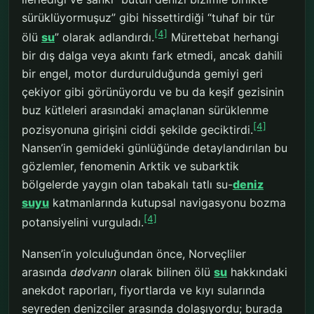
sürüklüyormuşuz” gibi hissettirdiği “tuhaf bir tür
[4]
ölü
su
” olarak adlandırdı.
Mürettebat herhangi
bir dış dalga veya akıntı fark etmedi, ancak dahili
bir engel, motor durdurulduğunda gemiyi geri
çekiyor gibi görünüyordu ve bu da keşif gezisinin
buz kütleleri arasındaki amaçlanan sürüklenme
[4]
pozisyonuna girişini ciddi şekilde geciktirdi.
Nansen’in gemideki günlüğünde detaylandırılan bu
gözlemler, fenomenin Arktik ve subarktik
bölgelerde yaygın olan tabakalı tatlı su-
deniz
suyu
katmanlarında kutupsal navigasyonu bozma
[4]
potansiyelini vurguladı.
Nansen’in yolculuğundan önce, Norveçliler
arasında
dødvann
olarak bilinen ölü
su
hakkındaki
anekdot raporları, fiyortlarda ve kıyı sularında
seyreden denizciler arasında dolaşıyordu; burada