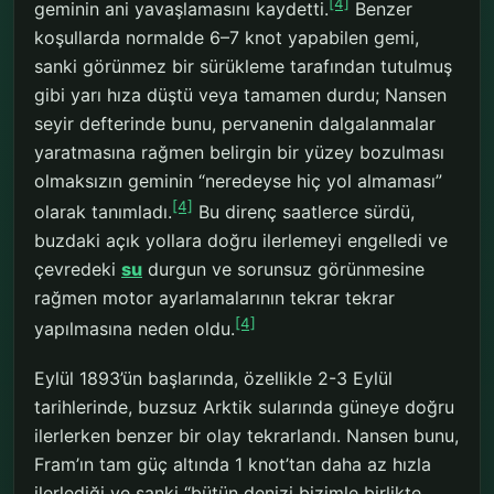
[4]
geminin ani yavaşlamasını kaydetti.
Benzer
koşullarda normalde 6–7 knot yapabilen gemi,
sanki görünmez bir sürükleme tarafından tutulmuş
gibi yarı hıza düştü veya tamamen durdu; Nansen
seyir defterinde bunu, pervanenin dalgalanmalar
yaratmasına rağmen belirgin bir yüzey bozulması
olmaksızın geminin “neredeyse hiç yol almaması”
[4]
olarak tanımladı.
Bu direnç saatlerce sürdü,
buzdaki açık yollara doğru ilerlemeyi engelledi ve
çevredeki
su
durgun ve sorunsuz görünmesine
rağmen motor ayarlamalarının tekrar tekrar
[4]
yapılmasına neden oldu.
Eylül 1893’ün başlarında, özellikle 2-3 Eylül
tarihlerinde, buzsuz Arktik sularında güneye doğru
ilerlerken benzer bir olay tekrarlandı. Nansen bunu,
Fram’ın tam güç altında 1 knot’tan daha az hızla
ilerlediği ve sanki “bütün denizi bizimle birlikte