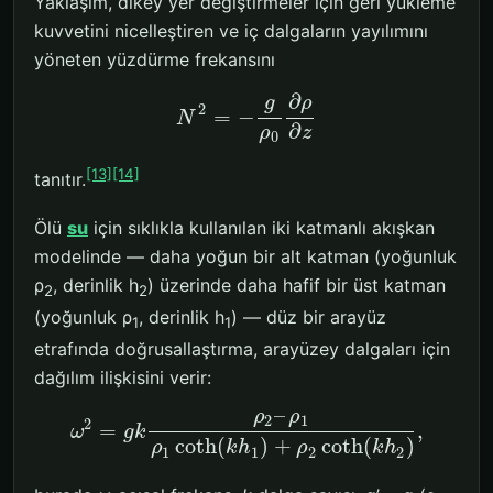
Yaklaşım, dikey yer değiştirmeler için geri yükleme
kuvvetini nicelleştiren ve iç dalgaların yayılımını
yöneten yüzdürme frekansını
∂
ρ
g
2
=
−
N
∂
ρ
z
0
[13]
[14]
tanıtır.
Ölü
su
için sıklıkla kullanılan iki katmanlı akışkan
modelinde — daha yoğun bir alt katman (yoğunluk
ρ
, derinlik h
) üzerinde daha hafif bir üst katman
2
2
(yoğunluk ρ
, derinlik h
) — düz bir arayüz
1
1
etrafında doğrusallaştırma, arayüzey dalgaları için
dağılım ilişkisini verir:
–
ρ
ρ
2
1
2
=
,
ω
g
k
coth
(
)
+
coth
(
)
ρ
k
h
ρ
k
h
1
1
2
2