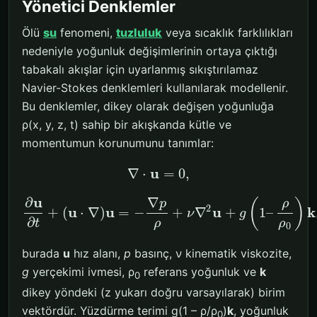
Yönetici Denklemler
Ölü
su
fenomeni,
tuzluluk
veya sıcaklık farklılıkları
nedeniyle yoğunluk değişimlerinin ortaya çıktığı
tabakalı akışlar için uyarlanmış sıkıştırılamaz
Navier-Stokes denklemleri kullanılarak modellenir.
Bu denklemler, dikey olarak değişen yoğunluğa
ρ(x, y, z, t) sahip bir akışkanda kütle ve
momentumun korunumunu tanımlar:
u
∇
⋅
=
0
,
u
∂
∇
(
)
ρ
p
2
u
u
u
k
+
(
⋅
∇
)
=
−
+
∇
+
1
–
ν
g
∂
t
ρ
ρ
0
burada
u
hız alanı,
p
basınç, ν kinematik viskozite,
g
yerçekimi ivmesi, ρ
referans yoğunluk ve
k
0
dikey yöndeki (z yukarı doğru varsayılarak) birim
vektördür. Yüzdürme terimi g(1 – ρ/ρ
)
k
, yoğunluk
0