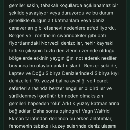
gemiler sakin, tabakalı koşullarda açıklanamaz bir
şekilde yavaşlıyor veya duruyordu ve bu durum
genellikle durgun alt katmanlara veya deniz
canavarları gibi efsanevi nedenlere atfediliyordu.
Bergen ve Trondheim civarındakiler gibi batı
fiyortlarındaki Norveçli denizciler, nehir kaynaklı
tatlı su çıkışının tuzlu denizlerin üzerinde olduğu
bölgelerde etkinin yaygınlığını not ederek nesiller
boyunca bu olayları anlatmışlardı. Benzer şekilde,
Laptev ve Doğu Sibirya Denizlerindeki Sibirya kıyı
denizcileri, 19. yüzyıl balina avcılığı ve ticaret
seferleri sırasında benzer engeller bildirdiler ve
sürüklenmeyi görünür bir neden olmaksızın
gemileri hapseden “ölü” Arktik yüzey katmanlarına
bağladılar. Daha sonra oşinograf Vagn Walfrid
Ekman tarafından derlenen bu erken anlatımlar,
fenomenin tabakalı kuzey sularında deniz ulaşımı