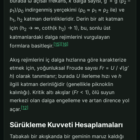
burada ω açısal frekans,
k
dalga sayısı, g’ = g (ρ
–
2
ρ
)/ρ
indirgenmiş yerçekimi (ρ
≈ ρ
≈ ρ
ile) ve
1
0
0
1
2
h
, h
katman derinlikleridir. Derin bir alt katman
1
2
için (h
→ ∞, coth(k h
) → 1), bu, sonlu üst
2
2
katmanlardaki dalga rejimlerini vurgulayan
[15]
[16]
formlara basitleşir.
Akış rejimlerini iç dalga hızlarına göre karakterize
etmek için, yoğunluksal Froude sayısı
Fr
=
U
/ √(
g’
h
) olarak tanımlanır; burada
U
ilerleme hızı ve
h
ilgili katman derinliğidir (genellikle piknoklin
kalınlığı). Kritik altı akışlar (
Fr
< 1), ölü suyun
merkezi olan dalga engelleme ve artan dirence yol
[12]
açar.
Sürükleme Kuvveti Hesaplamaları
Tabakalı bir akışkanda bir geminin maruz kaldığı