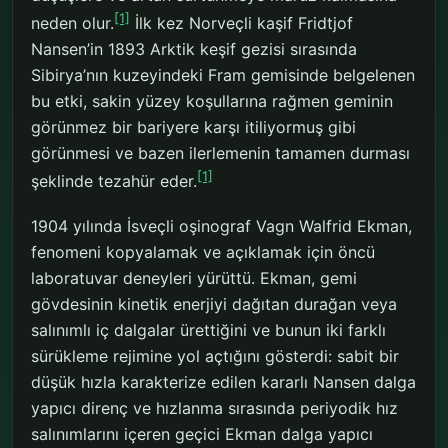
[1]
neden olur.
İlk kez Norveçli kaşif Fridtjof
Nansen’in 1893 Arktik keşif gezisi sırasında
Sibirya’nın kuzeyindeki Fram gemisinde belgelenen
bu etki, sakin yüzey koşullarına rağmen geminin
görünmez bir bariyere karşı itiliyormuş gibi
görünmesi ve bazen ilerlemenin tamamen durması
[1]
şeklinde tezahür eder.
1904 yılında İsveçli oşinograf Vagn Walfrid Ekman,
fenomeni kopyalamak ve açıklamak için öncü
laboratuvar deneyleri yürüttü. Ekman, gemi
gövdesinin kinetik enerjiyi dağıtan durağan veya
salınımlı iç dalgalar ürettiğini ve bunun iki farklı
sürükleme rejimine yol açtığını gösterdi: sabit bir
düşük hızla karakterize edilen kararlı Nansen dalga
yapıcı direnç ve hızlanma sırasında periyodik hız
salınımlarını içeren geçici Ekman dalga yapıcı