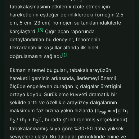
tabakalaşmasının etkilerini izole etmek için
hareketlerini eşdeğer derinliklerdeki (örneğin 2.5
cm, 5 cm, 23 cm) homojen su tanklarındakilerle
[5]
karşılaştırdı.
Çığır açan raporunda
detaylandırılan bu deneyler, fenomenin
tekrarlanabilir koşullar altında ilk nicel
[1]
doğrulamasını sağladı.
Ekman’ın temel bulguları, tabakalı arayüzün
hareketli geminin arkasında, ilerlemeyi önemli
ölçüde engelleyen durağan iç dalgalar ürettiğini
ortaya koydu. Sürükleme kuvveti dramatik bir
şekilde arttı ve özellikle arayüzey dalgalarının
maksimum faz hızına yakın hızlarda (c
≈ √[g’ h
mφ
1
h
/ (h
+ h
)], burada
g’
indirgenmiş yerçekimidir)
2
1
2
tabakalanmamış suya göre %30-50 daha yüksek
seviyelere ulaştı. Bu dalgalar piknoklinde enine ve