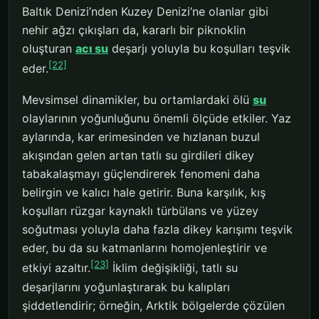
Baltık Denizi’nden Kuzey Denizi’ne olanlar gibi
nehir ağzı çıkışları da, kararlı bir piknoklin
oluşturan
acı su
deşarjı yoluyla bu koşulları teşvik
[22]
eder.
Mevsimsel dinamikler, bu ortamlardaki ölü
su
olaylarının yoğunluğunu önemli ölçüde etkiler. Yaz
aylarında, kar erimesinden ve hızlanan buzul
akışından gelen artan tatlı su girdileri dikey
tabakalaşmayı güçlendirerek fenomeni daha
belirgin ve kalıcı hale getirir. Buna karşılık, kış
koşulları rüzgar kaynaklı türbülans ve yüzey
soğutması yoluyla daha fazla dikey karışımı teşvik
eder, bu da su katmanlarını homojenleştirir ve
[23]
etkiyi azaltır.
İklim değişikliği, tatlı su
deşarjlarını yoğunlaştırarak bu kalıpları
şiddetlendirir; örneğin, Arktik bölgelerde çözülen