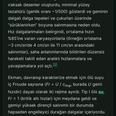
ıraksak desenler oluşturdu, minimal yüzey
tezahürü (genlik oranı ~1/500) gösterdi ve geminin
dalgalı dalga tepeleri ve çukurları üzerinde
“sürüklenirken” boyuna salınmasına neden oldu.
Hız dalgalanmaları belirgindi, ortalama hızın
%85’ine varan varyasyonlarla (örneğin ortalama
~3 cm/sn’de 4 cm/sn ile 11 cm/sn arasındaki
salınımlar), saha anlatımlarında bildirilen düzensiz
hareketi taklit eden aralıklı hızlanmalara ve
[5]
yavaşlamalara yol açtı.
Ekman, davranışı karakterize etmek için ölü suyu
iç Froude sayısına (
Fr
=
U
/ c
, burada
U
gemi
mφ
hızıdır) dayalı olarak iki rejime ayırdı. Tip I ölü
su
,
Fr
< 1 (kritik altı hızlar) için meydana geldi ve
gemiyi yüksek dirençli salınımlı bir durumda
hapseden engelleyici durağan dalgalar içeriyordu.