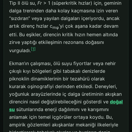
Tip II ölü su,
Fr
> 1 (süperkritik hızlar) için, geminin
dalga treninden daha kolay kaçmasına izin veren
“sızdıran” veya yayılan dalgaları içeriyordu, ancak
artık direnç hızlar c
‘yi çok aşana kadar devam
mφ
etti. Bu eşikler, direncin kritik hızın hemen altında
zirve yaptığı etkileşimin rezonans doğasını
[1]
vurguladı.
Ekman’ın çalışması, ölü suyu fiyortlar veya nehir
çıkışlı kıyı bölgeleri gibi tabakalı denizlerde
piknoklin dinamiklerinin bir tezahürü olarak
kurarak oşinografiyi derinden etkiledi. Deneyleri,
yoğunluk arayüzlerinde iç dalga üretiminin akışkan
direncini nasıl değiştirebileceğini gösterdi ve
doğal
su
sütunlarında enerji dağılımını ve karışımını
anlamak için temel içgörüler ortaya koydu. Bu,
ampirik gözlemleri akışkanlar mekaniği ilkeleriyle