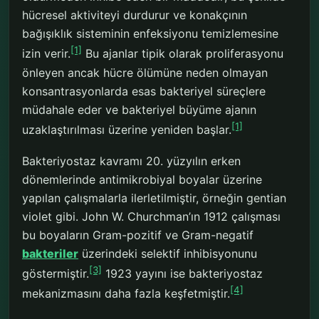
hücresel aktiviteyi durdurur ve konakçının
bağışıklık sisteminin enfeksiyonu temizlemesine
[1]
izin verir.
Bu ajanlar tipik olarak proliferasyonu
önleyen ancak hücre ölümüne neden olmayan
konsantrasyonlarda esas bakteriyel süreçlere
müdahale eder ve bakteriyel büyüme ajanın
[1]
uzaklaştırılması üzerine yeniden başlar.
Bakteriyostaz kavramı 20. yüzyılın erken
dönemlerinde antimikrobiyal boyalar üzerine
yapılan çalışmalarla ilerletilmiştir, örneğin gentian
violet gibi. John W. Churchman’ın 1912 çalışması
bu boyaların Gram-pozitif ve Gram-negatif
bakteriler
üzerindeki selektif inhibisyonunu
[3]
göstermiştir.
1923 yayını ise bakteriyostaz
[4]
mekanizmasını daha fazla keşfetmiştir.