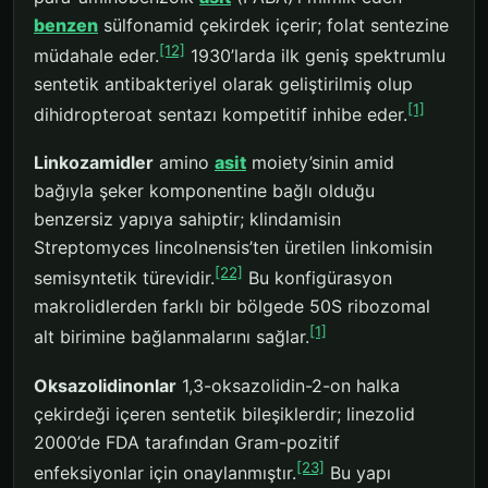
benzen
sülfonamid çekirdek içerir; folat sentezine
[12]
müdahale eder.
1930’larda ilk geniş spektrumlu
sentetik antibakteriyel olarak geliştirilmiş olup
[1]
dihidropteroat sentazı kompetitif inhibe eder.
Linkozamidler
amino
asit
moiety’sinin amid
bağıyla şeker komponentine bağlı olduğu
benzersiz yapıya sahiptir; klindamisin
Streptomyces lincolnensis’ten üretilen linkomisin
[22]
semisyntetik türevidir.
Bu konfigürasyon
makrolidlerden farklı bir bölgede 50S ribozomal
[1]
alt birimine bağlanmalarını sağlar.
Oksazolidinonlar
1,3-oksazolidin-2-on halka
çekirdeği içeren sentetik bileşiklerdir; linezolid
2000’de FDA tarafından Gram-pozitif
[23]
enfeksiyonlar için onaylanmıştır.
Bu yapı