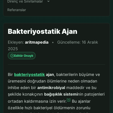
Direnç ve Sınırlamalar
Referanslar
Bakteriyostatik Ajan
Ekleyen:
aritmapedia
•
Güncelleme: 16 Aralık
2025
Editör Onaylı
Bir
bakteriyostatik
ajan
, bakterilerin büyüme ve
üremesini doğrudan ölümlerine neden olmadan
inhibe eden bir
antimikrobiyal
maddedir ve bu
şekilde konakçının
bağışıklık sistemi
nin patojenleri
[1]
ortadan kaldırmasına izin verir.
Bu ajanlar
özellikle hızlı bakteriyel öldürmenin zorunlu