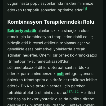
uygun hasta popülasyonlarında riskleri minimize
[1]
ederken terapötik sonuçları optimize eder.
Kombinasyon Terapilerindeki Rolü
Bakteriyostatik
ajanlar sıklıkla sinerjizm elde
etmek için kombinasyon terapilerine dahil edilir;
birleşik etki bireysel etkilerin toplamını aşar ve
genellikle esas bakteriyel yolaklarda ardışık
adımları hedefler. Önemli bir örnek ko-trimoksazol
(trimetoprim-sülfametoksazol)’dur;
sülfametoksazol dihidropteroat sentazı bloke
ederek para-aminobenzoik
asit
entegrasyonunu
önlerken trimetoprim dihidrofolat redüktazı inhibe
ederek DNA ve protein sentezi için gereken
[27]
[35]
tetrahidrofolat üretimini durdurur.
Her ikisi
tek başına bakteriyostatik olsa da birlikte direnç
gelişme riskini azaltarak idrar yolu enfeksiyonları