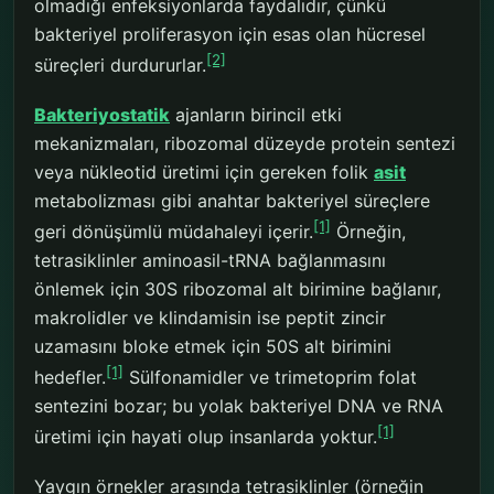
olmadığı enfeksiyonlarda faydalıdır, çünkü
bakteriyel proliferasyon için esas olan hücresel
[2]
süreçleri durdururlar.
Bakteriyostatik
ajanların birincil etki
mekanizmaları, ribozomal düzeyde protein sentezi
veya nükleotid üretimi için gereken folik
asit
metabolizması gibi anahtar bakteriyel süreçlere
[1]
geri dönüşümlü müdahaleyi içerir.
Örneğin,
tetrasiklinler aminoasil-tRNA bağlanmasını
önlemek için 30S ribozomal alt birimine bağlanır,
makrolidler ve klindamisin ise peptit zincir
uzamasını bloke etmek için 50S alt birimini
[1]
hedefler.
Sülfonamidler ve trimetoprim folat
sentezini bozar; bu yolak bakteriyel DNA ve RNA
[1]
üretimi için hayati olup insanlarda yoktur.
Yaygın örnekler arasında tetrasiklinler (örneğin