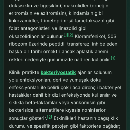
doksisiklin ve tigesiklin), makrolidler (örneğin
eritromisin ve azitromisin), klindamisin gibi
linkozamidler, trimetoprim-sülfametoksazol gibi
folat antagonistleri ve linezolid gibi
[1]
[2]
oksazolidinonlar bulunur.
Kloramfenikol, 50S
ribozom üzerinde peptidil transferazı inhibe eden
başka bir tarihi örnektir ancak aplastik anemi
[1]
riskleri nedeniyle günümüzde nadiren kullanılır.
Klinik pratikte
bakteriyostatik
ajanlar solunum
yolu enfeksiyonları, deri ve yumuşak doku
enfeksiyonları ile belirli çok ilaca dirençli bakteriyel
hastalıklar dahil bir dizi enfeksiyonda kullanılır ve
sıklıkla beta-laktamlar veya vankomisin gibi
bakterisidal alternatiflere kıyasla noninferior
[2]
sonuçlar gösterir.
Etkinlikleri hastanın bağışıklık
durumu ve spesifik patojen gibi faktörlere bağlıdır;