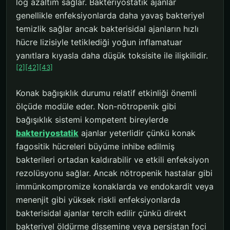
log azaltım sağlar. Bakteriyostatik ajanlar
genellikle enfeksiyonlarda daha yavaş bakteriyel
temizlik sağlar ancak bakterisidal ajanların hızlı
hücre lizisiyle tetiklediği yoğun inflamatuar
yanıtlara kıyasla daha düşük toksisite ile ilişkilidir.
[2]
[42]
[43]
Konak bağışıklık durumu relatif etkinliği önemli
ölçüde modüle eder. Non-nötropenik gibi
bağışıklık sistemi kompetent bireylerde
bakteriyostatik
ajanlar yeterlidir çünkü konak
fagositik hücreleri büyüme inhibe edilmiş
bakterileri ortadan kaldırabilir ve etkili enfeksiyon
rezolüsyonu sağlar. Ancak nötropenik hastalar gibi
immünkompromize konaklarda ve endokardit veya
menenjit gibi yüksek riskli enfeksiyonlarda
bakterisidal ajanlar tercih edilir çünkü direkt
bakteriyel öldürme dissemine veya persistan foci