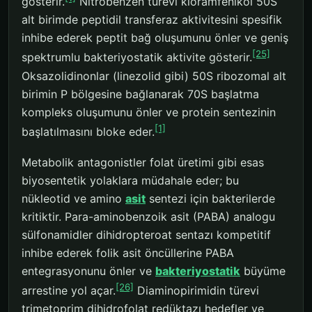
gösterir.
Nitrobenzen türevi kloramfenikol 50S
alt birimde peptidil transferaz aktivitesini spesifik
inhibe ederek peptit bağ oluşumunu önler ve geniş
[25]
spektrumlu bakteriyostatik aktivite gösterir.
Oksazolidinonlar (linezolid gibi) 50S ribozomal alt
birimin P bölgesine bağlanarak 70S başlatma
kompleks oluşumunu önler ve protein sentezinin
[1]
başlatılmasını bloke eder.
Metabolik antagonistler folat üretimi gibi esas
biyosentetik yolaklara müdahale eder; bu
nükleotid ve amino
asit
sentezi için bakterilerde
kritiktir. Para-aminobenzoik asit (PABA) analogu
sülfonamidler dihidropteroat sentazı kompetitif
inhibe ederek folik asit öncüllerine PABA
entegrasyonunu önler ve
bakteriyostatik
büyüme
[26]
arrestine yol açar.
Diaminopirimidin türevi
trimetoprim dihidrofolat redüktazı hedefler ve