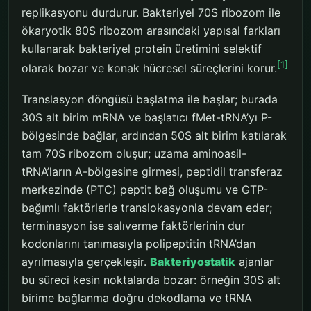
replikasyonu durdurur. Bakteriyel 70S ribozom ile
ökaryotik 80S ribozom arasındaki yapısal farkları
kullanarak bakteriyel protein üretimini selektif
[1]
olarak bozar ve konak hücresel süreçlerini korur.
Translasyon döngüsü başlatma ile başlar; burada
30S alt birim mRNA ve başlatıcı fMet-tRNA’yı P-
bölgesinde bağlar, ardından 50S alt birim katılarak
tam 70S ribozom oluşur; uzama aminoasil-
tRNA’ların A-bölgesine girmesi, peptidil transferaz
merkezinde (PTC) peptit bağ oluşumu ve GTP-
bağımlı faktörlerle translokasyonla devam eder;
terminasyon ise salıverme faktörlerinin dur
kodonlarını tanımasıyla polipeptitin tRNA’dan
ayrılmasıyla gerçekleşir.
Bakteriyostatik
ajanlar
bu süreci kesin noktalarda bozar: örneğin 30S alt
birime bağlanma doğru dekodlama ve tRNA