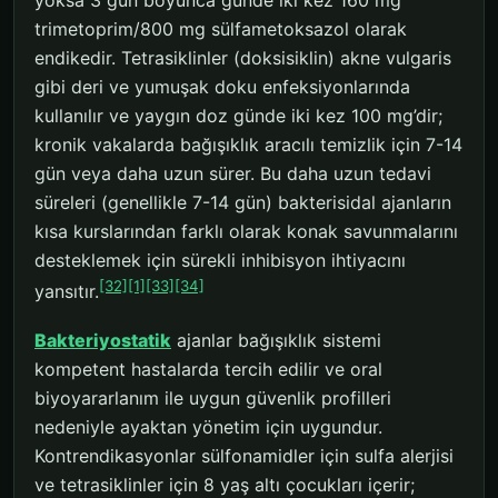
trimetoprim/800 mg sülfametoksazol olarak
endikedir. Tetrasiklinler (doksisiklin) akne vulgaris
gibi deri ve yumuşak doku enfeksiyonlarında
kullanılır ve yaygın doz günde iki kez 100 mg’dir;
kronik vakalarda bağışıklık aracılı temizlik için 7-14
gün veya daha uzun sürer. Bu daha uzun tedavi
süreleri (genellikle 7-14 gün) bakterisidal ajanların
kısa kurslarından farklı olarak konak savunmalarını
desteklemek için sürekli inhibisyon ihtiyacını
[32]
[1]
[33]
[34]
yansıtır.
Bakteriyostatik
ajanlar bağışıklık sistemi
kompetent hastalarda tercih edilir ve oral
biyoyararlanım ile uygun güvenlik profilleri
nedeniyle ayaktan yönetim için uygundur.
Kontrendikasyonlar sülfonamidler için sulfa alerjisi
ve tetrasiklinler için 8 yaş altı çocukları içerir;