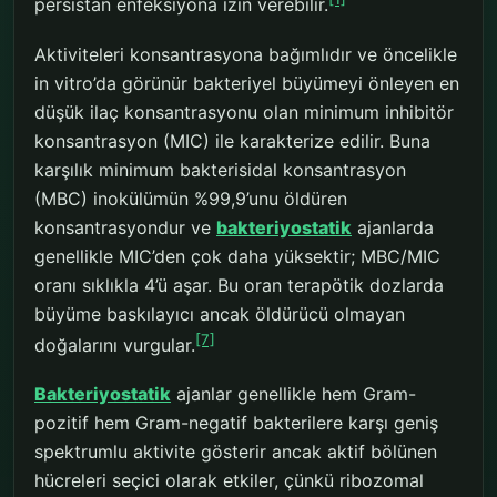
persistan enfeksiyona izin verebilir.
Aktiviteleri konsantrasyona bağımlıdır ve öncelikle
in vitro’da görünür bakteriyel büyümeyi önleyen en
düşük ilaç konsantrasyonu olan minimum inhibitör
konsantrasyon (MIC) ile karakterize edilir. Buna
karşılık minimum bakterisidal konsantrasyon
(MBC) inokülümün %99,9’unu öldüren
konsantrasyondur ve
bakteriyostatik
ajanlarda
genellikle MIC’den çok daha yüksektir; MBC/MIC
oranı sıklıkla 4’ü aşar. Bu oran terapötik dozlarda
büyüme baskılayıcı ancak öldürücü olmayan
[7]
doğalarını vurgular.
Bakteriyostatik
ajanlar genellikle hem Gram-
pozitif hem Gram-negatif bakterilere karşı geniş
spektrumlu aktivite gösterir ancak aktif bölünen
hücreleri seçici olarak etkiler, çünkü ribozomal