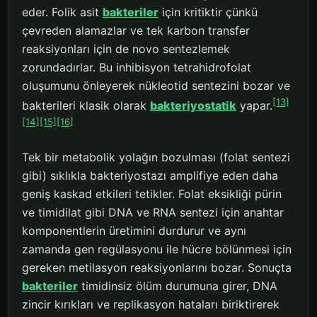
eder. Folik asit
bakteriler
için kritiktir çünkü
çevreden alamazlar ve tek karbon transfer
reaksiyonları için de novo sentezlemek
zorundadırlar. Bu inhibisyon tetrahidrofolat
oluşumunu önleyerek nükleotid sentezini bozar ve
[13]
bakterileri klasik olarak
bakteriyostatik
yapar.
[14]
[15]
[16]
Tek bir metabolik yolağın bozulması (folat sentezi
gibi) sıklıkla bakteriyostazı amplifiye eden daha
geniş kaskad etkileri tetikler. Folat eksikliği pürin
ve timidilat gibi DNA ve RNA sentezi için anahtar
komponentlerin üretimini durdurur ve aynı
zamanda gen regülasyonu ile hücre bölünmesi için
gereken metilasyon reaksiyonlarını bozar. Sonuçta
bakteriler
timidinsiz ölüm durumuna girer, DNA
zincir kırıkları ve replikasyon hataları biriktirerek