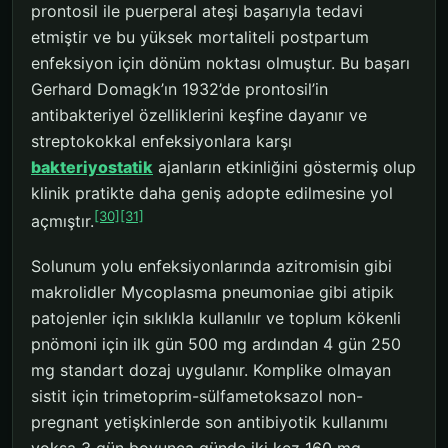
prontosil ile puerperal ateşi başarıyla tedavi
etmiştir ve bu yüksek mortaliteli postpartum
enfeksiyon için dönüm noktası olmuştur. Bu başarı
Gerhard Domagk’ın 1932’de prontosil’in
antibakteriyel özelliklerini keşfine dayanır ve
streptokokkal enfeksiyonlara karşı
bakteriyostatik
ajanların etkinliğini göstermiş olup
klinik pratikte daha geniş adopte edilmesine yol
[30]
[31]
açmıştır.
Solunum yolu enfeksiyonlarında azitromisin gibi
makrolidler Mycoplasma pneumoniae gibi atipik
patojenler için sıklıkla kullanılır ve toplum kökenli
pnömoni için ilk gün 500 mg ardından 4 gün 250
mg standart dozaj uygulanır. Komplike olmayan
sistit için trimetoprim-sülfametoksazol non-
pregnant yetişkinlerde son antibiyotik kullanımı
yoksa 3 gün boyunca günde iki kez 160 mg