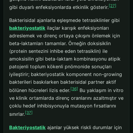
[27]
gibi duyarlı enfeksiyonlarda etkinlik gösterir.
Bakterisidal ajanlarla eşleşmede tetrasiklinler gibi
bakteriyostatik
ilaçlar karışık enfeksiyonları
adreslemek ve direnç ortaya çıkışını önlemek için
beta-laktamları tamamlar. Örneğin doksisiklin
(protein sentezini inhibe eden tetrasiklin) ile
amoksisilin gibi beta-laktam kombinasyonu atipik
patojenli toplum kökenli pnömonide sonuçları
iyileştirir; bakteriyostatik komponent non-growing
bakterileri baskılarken bakterisidal partner aktif
[36]
bölünen hücreleri lizis eder.
Bu yaklaşım in vitro
ve klinik ortamlarda direnç oranlarını azaltmıştır ve
çoklu hedef inhibisyonuyla mutasyon fırsatlarını
[37]
sınırlar.
Bakteriyostatik
ajanlar yüksek riskli durumlar için