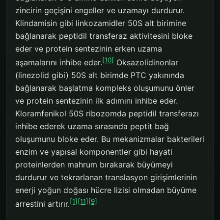
zincirin geçişini engeller ve uzamayı durdurur.
Klindamisin gibi linkozamidler 50S alt birimine
bağlanarak peptidil transferaz aktivitesini bloke
eder ve protein sentezinin erken uzama
[10]
aşamalarını inhibe eder.
Oksazolidinonlar
(linezolid gibi) 50S alt birimde PTC yakınında
bağlanarak başlatma kompleks oluşumunu önler
ve protein sentezinin ilk adımını inhibe eder.
Kloramfenikol 50S ribozomda peptidil transferazı
inhibe ederek uzama sırasında peptit bağ
oluşumunu bloke eder. Bu mekanizmalar bakterileri
enzim ve yapısal komponentler gibi hayati
proteinlerden mahrum bırakarak büyümeyi
durdurur ve tekrarlanan translasyon girişimlerinin
enerji yoğun doğası hücre lizisi olmadan büyüme
[1]
[11]
[9]
arrestini artırır.