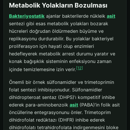
Metabolik Yolakların Bozulması
Bakteriyostatik
ajanlar bakterilerde nükleik
asit
sentezi gibi esas metabolik yolakları bozarak
hücreleri doğrudan öldürmeden büyüme ve
replikasyonu durdurabilir. Bu yolaklar bakteriyel
proliferasyon için hayati olup enzimleri
hedefleyerek metabolik arrest durumu yaratır ve
konak bağışıklık sisteminin enfeksiyonu zaman
[12]
içinde temizlemesine izin verir.
Önemli bir örnek sülfonamidler ve trimetoprimin
folat sentezi inhibisyonudur. Sülfonamidler
dihidropteroat sentaz (DHPS)’ı kompetitif inhibe
ederek para-aminobenzoik
asit
(PABA)’in folik asit
öncüllerine entegrasyonunu önler. Trimetoprim
dihidrofolat redüktazı (DHFR) inhibe ederek
dihidrofolatı tetrahidrofolata indirgenmesini bloke