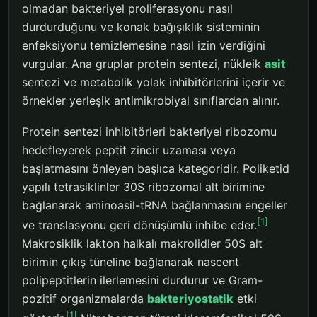
olmadan bakteriyel proliferasyonu nasıl
durdurduğunu ve konak bağışıklık sisteminin
enfeksiyonu temizlemesine nasıl izin verdiğini
vurgular. Ana gruplar protein sentezi, nükleik
asit
sentezi ve metabolik yolak inhibitörlerini içerir ve
örnekler yerleşik antimikrobiyal sınıflardan alınır.
Protein sentezi inhibitörleri bakteriyel ribozomu
hedefleyerek peptit zincir uzaması veya
başlatmasını önleyen başlıca kategoridir. Poliketid
yapılı tetrasiklinler 30S ribozomal alt birimine
bağlanarak aminoasil-tRNA bağlanmasını engeller
[1]
ve translasyonu geri dönüşümlü inhibe eder.
Makrosiklik lakton halkalı makrolidler 50S alt
birimin çıkış tüneline bağlanarak nascent
polipeptitlerin ilerlemesini durdurur ve Gram-
pozitif organizmalarda
bakteriyostatik
etki
[1]