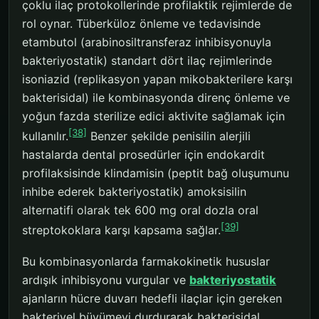
çoklu ilaç protokollerinde profilaktik rejimlerde de
rol oynar. Tüberküloz önleme ve tedavisinde
etambutol (arabinosiltransferaz inhibisyonuyla
bakteriyostatik) standart dört ilaç rejimlerinde
isoniazid (replikasyon yapan mikobakterilere karşı
bakterisidal) ile kombinasyonda direnç önleme ve
yoğun fazda sterilize edici aktivite sağlamak için
[38]
kullanılır.
Benzer şekilde penisilin alerjili
hastalarda dental prosedürler için endokardit
profilaksisinde klindamisin (peptit bağ oluşumunu
inhibe ederek bakteriyostatik) amoksisilin
alternatifi olarak tek 600 mg oral dozla oral
[39]
streptokoklara karşı kapsama sağlar.
Bu kombinasyonlarda farmakokinetik hususlar
ardışık inhibisyonu vurgular ve
bakteriyostatik
ajanların hücre duvarı hedefli ilaçlar için gereken
bakteriyel büyümeyi durdurarak bakterisidal