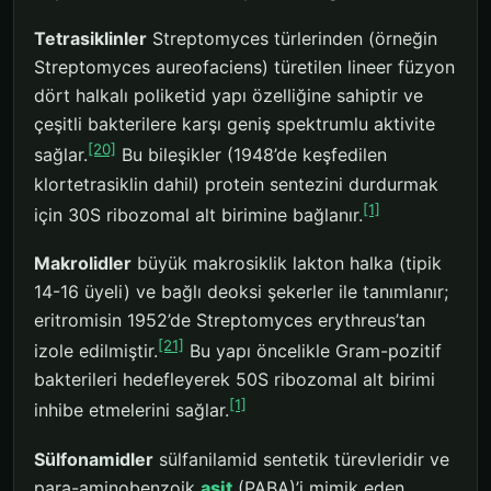
Tetrasiklinler
Streptomyces türlerinden (örneğin
Streptomyces aureofaciens) türetilen lineer füzyon
dört halkalı poliketid yapı özelliğine sahiptir ve
çeşitli bakterilere karşı geniş spektrumlu aktivite
[20]
sağlar.
Bu bileşikler (1948’de keşfedilen
klortetrasiklin dahil) protein sentezini durdurmak
[1]
için 30S ribozomal alt birimine bağlanır.
Makrolidler
büyük makrosiklik lakton halka (tipik
14-16 üyeli) ve bağlı deoksi şekerler ile tanımlanır;
eritromisin 1952’de Streptomyces erythreus’tan
[21]
izole edilmiştir.
Bu yapı öncelikle Gram-pozitif
bakterileri hedefleyerek 50S ribozomal alt birimi
[1]
inhibe etmelerini sağlar.
Sülfonamidler
sülfanilamid sentetik türevleridir ve
para-aminobenzoik
asit
(PABA)’i mimik eden