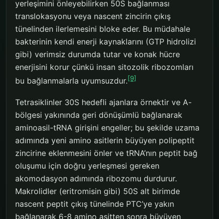
yerleşimini önleyebilirken 50S bağlanması
translokasyonu veya nascent zincirin çıkış
tünelinden ilerlemesini bloke eder. Bu müdahale
bakterinin kendi enerji kaynaklarını (GTP hidrolizi
gibi) verimsiz durumda tutar ve konak hücre
enerjisini korur çünkü insan sitozolik ribozomları
[9]
bu bağlanmalarla uyumsuzdur.
Tetrasiklinler 30S hedefli ajanlara örnektir ve A-
bölgesi yakınında geri dönüşümlü bağlanarak
aminoasil-tRNA girişini engeller; bu şekilde uzama
adımında yeni amino asitlerin büyüyen polipeptit
zincirine eklenmesini önler ve tRNA’nın peptit bağ
oluşumu için doğru yerleşmesi gereken
akomodasyon adımında ribozomu durdurur.
Makrolidler (eritromisin gibi) 50S alt birimde
nascent peptit çıkış tünelinde PTC’ye yakın
bağlanarak 6-8 amino asitten sonra büyüyen